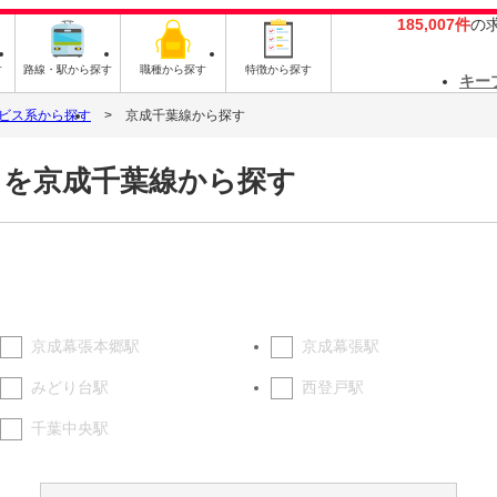
185,007件
の
す
路線・駅から探す
職種から探す
特徴から探す
キー
ビス系から探す
京成千葉線から探す
トを京成千葉線から探す
京成幕張本郷駅
京成幕張駅
みどり台駅
西登戸駅
千葉中央駅