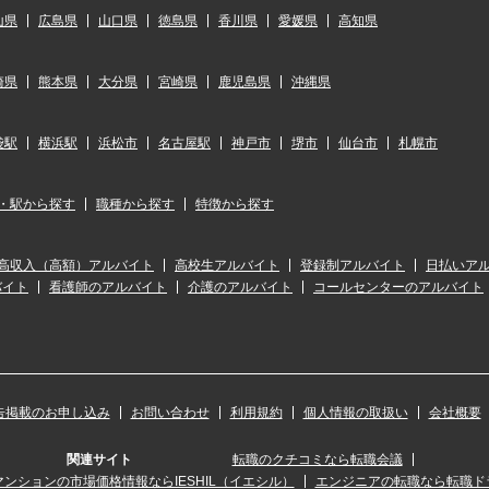
山県
広島県
山口県
徳島県
香川県
愛媛県
高知県
崎県
熊本県
大分県
宮崎県
鹿児島県
沖縄県
袋駅
横浜駅
浜松市
名古屋駅
神戸市
堺市
仙台市
札幌市
・駅から探す
職種から探す
特徴から探す
高収入（高額）アルバイト
高校生アルバイト
登録制アルバイト
日払いア
バイト
看護師のアルバイト
介護のアルバイト
コールセンターのアルバイト
告掲載のお申し込み
お問い合わせ
利用規約
個人情報の取扱い
会社概要
関連サイト
転職のクチコミなら転職会議
ンションの市場価格情報ならIESHIL（イエシル）
エンジニアの転職なら転職ド