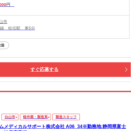
000
円
山市
本線 松任駅 車5分
歓迎
すぐ応募する
白山市
軽作業・製造系
製造スタッフ
ムメディカルサポート株式会社 A06_34※勤務地:静岡県富士