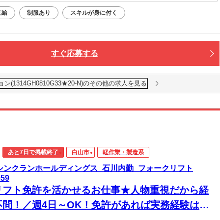
支給
制服あり
スキルが身に付く
すぐ応募する
1314GH0810G33★20-N)のその他の求人を見る
あと7日で掲載終了
白山市
軽作業・製造系
)シンクランホールディングス_石川内勤_フォークリフト
059
リフト免許を活かせるお仕事★人物重視だから経
不問！／週4日～OK！免許があれば実務経験はな
てもOK◎コカ・コーラ社製品の荷下し・仕分け｜