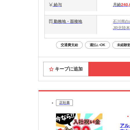
給与
月給
240,
勤務地・面接地
石川県白
JR北陸
交通費支給
週払いOK
未経験
キープに追加
正社員
アル