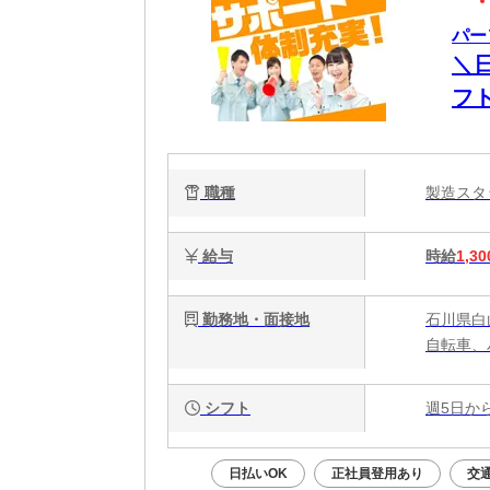
パー
＼
フ
職種
製造ス
給与
時給
1,30
勤務地・面接地
石川県白
自転車、
シフト
週5日か
日払いOK
正社員登用あり
交