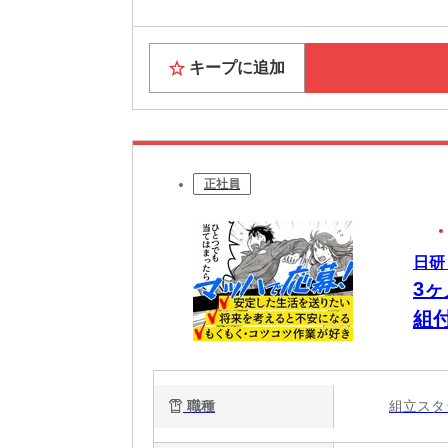
キープに追加
正社員
日研
3
組
職種
組立ス