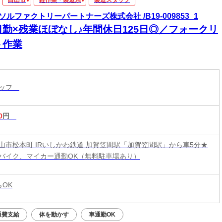
白山市
軽作業・製造系
製造スタッフ
ソルファクトリーパートナーズ株式会社 /B19-009853_1
日勤×残業ほぼなし♪年間休日125日◎／フォークリ
ト作業
タッフ
0
円
山市松本町 IRいしかわ鉄道 加賀笠間駅「加賀笠間駅」から車5分★
バイク、マイカー通勤OK（無料駐車場あり）
らOK
通費支給
体を動かす
車通勤OK