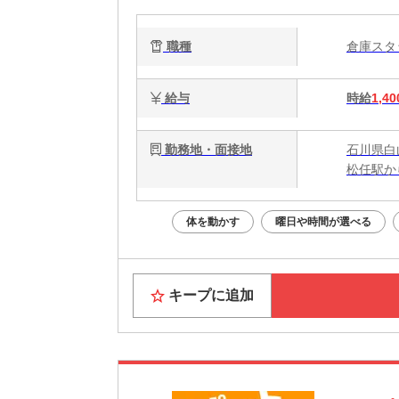
未
職種
倉庫ス
給与
時給
1,40
勤務地・面接地
石川県白
松任駅か
体を動かす
曜日や時間が選べる
キープに追加