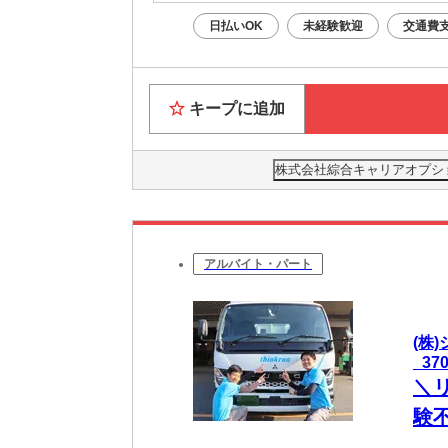
日払いOK
未経験歓迎
交通費
キープに追加
株式会社綜合キャリアオプション(
アルバイト・パート
(株
_37
＼
験
く