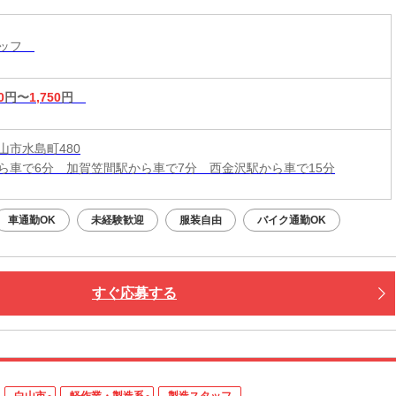
経験やブランクの方にも！
タッフ
0
円〜
1,750
円
山市水島町480
ら車で6分 加賀笠間駅から車で7分 西金沢駅から車で15分
車通勤OK
未経験歓迎
服装自由
バイク通勤OK
すぐ応募する