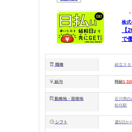
株式
【
で
職種
組立ス
給与
時給
1,32
勤務地・面接地
石川県白山
松任駅
シフト
週5日か