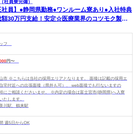
（社員寮完備）
正社員】●静岡県勤務●ワンルーム寮あり●入社特典
総額30万円支給！安定☆医療業界のコツモク製造
お仕事♪未経験大歓迎【若年層歓迎】
タッフ
000
円〜
山市 ※こちらは当社の採用エリアとなります。 面接は記載の採用エ
自宅付近への出張面接（県外も可）、 web面接でも行ないますの
軽にご相談くださいませ。 ※内定の場合は富士宮市(静岡県)へ入寮
いたします。
美川駅、鶴来駅
時間 週5日からOK