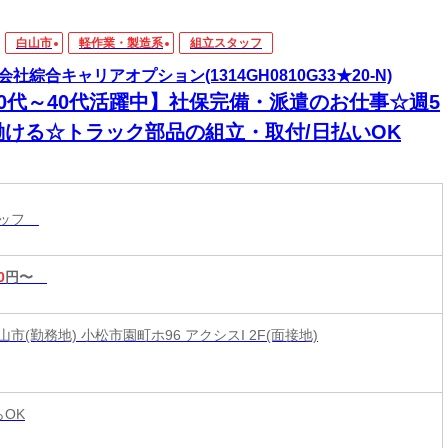
白山市
軽作業・製造系
組立スタッフ
会社綜合キャリアオプション(1314GH0810G33★20-N)
20代～40代活躍中】社保完備・派遣のお仕事☆週5
働ける☆トラック部品の組立・取付/日払いOK
タッフ
0
円〜
市(勤務地) 小松市園町ホ96 アクシスI 2F(面接地)
らOK