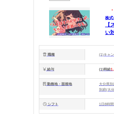
株式
【
い
職種
(1)キ
給与
(1)時給
1
勤務地・面接地
大分県別府
別府(大
シフト
1日8時間