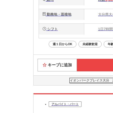
勤務地・面接地
大分県大
シフト
1日7時間
週１日からOK
未経験歓迎
年
キープに追加
イオンパークプレイス大分 試食
アルバイト・パート