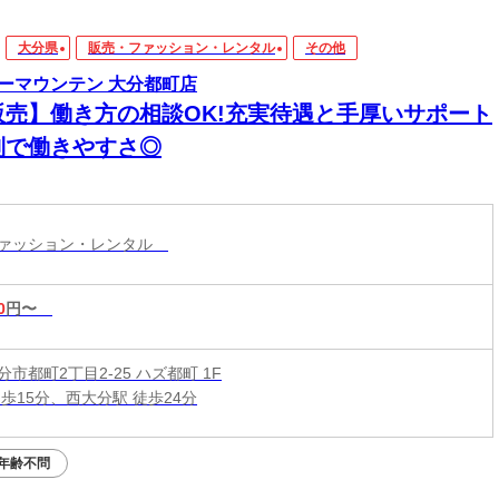
大分県
販売・ファッション・レンタル
その他
ーマウンテン 大分都町店
販売】働き方の相談OK!充実待遇と手厚いサポート
制で働きやすさ◎
ファッション・レンタル
0
円〜
市都町2丁目2-25 ハズ都町 1F
歩15分、西大分駅 徒歩24分
年齢不問