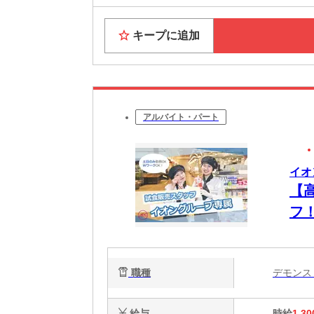
キープに追加
アルバイト・パート
イオ
【
フ
職種
デモン
給与
時給
1,30