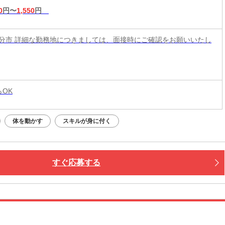
0
円〜
1,550
円
分市 詳細な勤務地につきましては、面接時にご確認をお願いいたし
らOK
体を動かす
スキルが身に付く
すぐ応募する