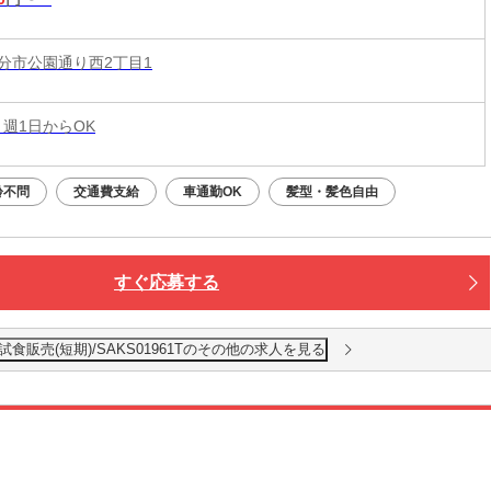
分市公園通り西2丁目1
 週1日からOK
齢不問
交通費支給
車通勤OK
髪型・髪色自由
すぐ応募する
販売(短期)/SAKS01961Tのその他の求人を見る