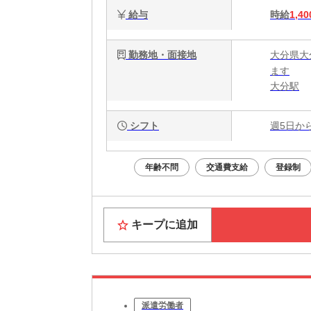
給与
時給
1,40
勤務地・面接地
大分県大
ます
大分駅
シフト
週5日か
年齢不問
交通費支給
登録制
キープに追加
派遣労働者