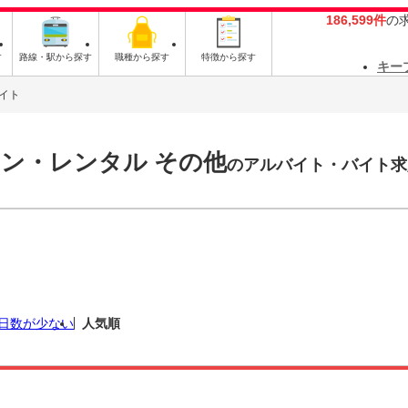
186,599件
の
す
路線・駅から探す
職種から探す
特徴から探す
キー
イト
ン・レンタル その他
のアルバイト・バイト求
日数が少ない
人気順