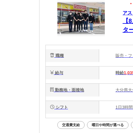
アス
【
ター
職種
販売・
給与
時給
1,03
勤務地・面接地
大分県大分
シフト
1日3時間
交通費支給
曜日や時間が選べる