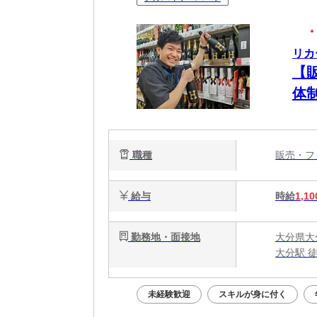
リカ
【
体
職種
販売・
給与
時給
1,10
勤務地・面接地
大分県大分
大分駅 徒
未経験歓迎
スキルが身に付く