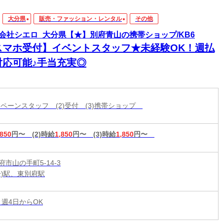
大分県
販売・ファッション・レンタル
その他
会社シエロ_大分県【★】別府青山の携帯ショップ/KB6
スマホ受付】イベントスタッフ★未経験OK！週払
対応可能♪手当充実◎
ャンペーンスタッフ (2)受付 (3)携帯ショップ
,850
円〜
(2)時給
1,850
円〜
(3)時給
1,850
円〜
市山の手町5-14-3
分)駅、東別府駅
 週4日からOK