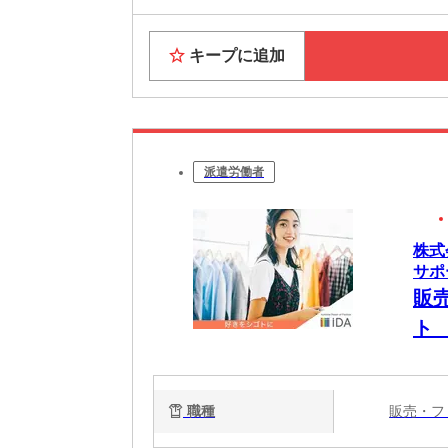
キープに追加
派遣労働者
株式
サポ
販
ト
職種
販売・