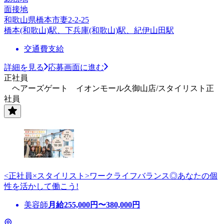
面接地
和歌山県橋本市妻2-2-25
橋本(和歌山)駅、下兵庫(和歌山)駅、紀伊山田駅
交通費支給
詳細を見る
応募画面に進む
正社員
ヘアーズゲート イオンモール久御山店/スタイリスト正
社員
<正社員×スタイリスト>ワークライフバランス◎あなたの個
性を活かして働こう!
美容師
月給
255,000
円〜
380,000
円