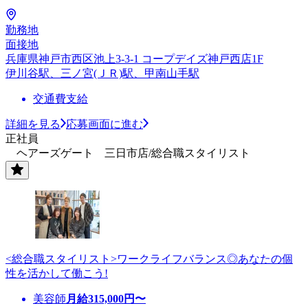
勤務地
面接地
兵庫県神戸市西区池上3-3-1 コープデイズ神戸西店1F
伊川谷駅、三ノ宮(ＪＲ)駅、甲南山手駅
交通費支給
詳細を見る
応募画面に進む
正社員
ヘアーズゲート 三日市店/総合職スタイリスト
<総合職スタイリスト>ワークライフバランス◎あなたの個
性を活かして働こう!
美容師
月給
315,000
円〜