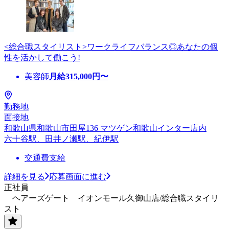
<総合職スタイリスト>ワークライフバランス◎あなたの個
性を活かして働こう!
美容師
月給
315,000
円〜
勤務地
面接地
和歌山県和歌山市田屋136 マツゲン和歌山インター店内
六十谷駅、田井ノ瀬駅、紀伊駅
交通費支給
詳細を見る
応募画面に進む
正社員
ヘアーズゲート イオンモール久御山店/総合職スタイリ
スト