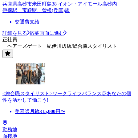
兵庫県高砂市米田町島38 イオン・アイモール高砂内
伊保駅、宝殿駅、曽根(兵庫)駅
交通費支給
詳細を見る
応募画面に進む
正社員
ヘアーズゲート 紀伊川辺店/総合職スタイリスト
<総合職スタイリスト>ワークライフバランス◎あなたの個
性を活かして働こう!
美容師
月給
315,000
円〜
勤務地
面接地