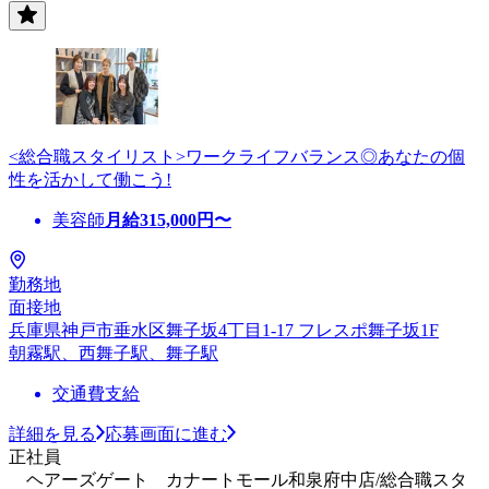
<総合職スタイリスト>ワークライフバランス◎あなたの個
性を活かして働こう!
美容師
月給
315,000
円〜
勤務地
面接地
兵庫県神戸市垂水区舞子坂4丁目1-17 フレスポ舞子坂1F
朝霧駅、西舞子駅、舞子駅
交通費支給
詳細を見る
応募画面に進む
正社員
ヘアーズゲート カナートモール和泉府中店/総合職スタ