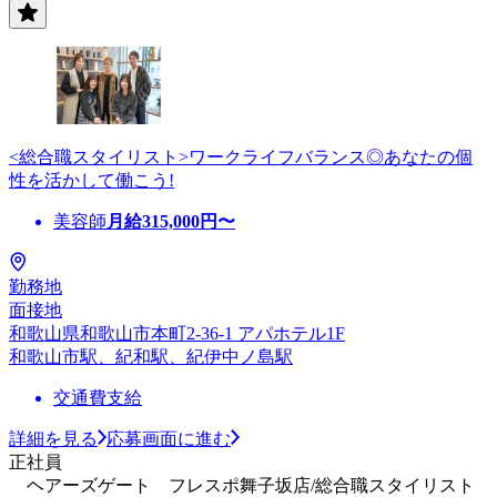
<総合職スタイリスト>ワークライフバランス◎あなたの個
性を活かして働こう!
美容師
月給
315,000
円〜
勤務地
面接地
和歌山県和歌山市本町2-36-1 アパホテル1F
和歌山市駅、紀和駅、紀伊中ノ島駅
交通費支給
詳細を見る
応募画面に進む
正社員
ヘアーズゲート フレスポ舞子坂店/総合職スタイリスト