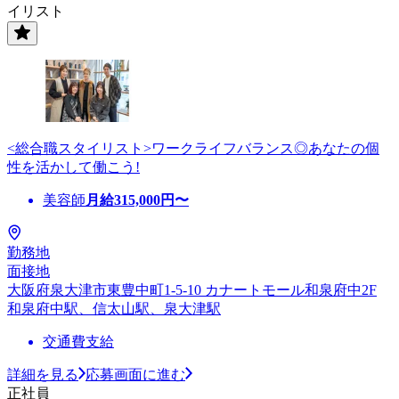
イリスト
<総合職スタイリスト>ワークライフバランス◎あなたの個
性を活かして働こう!
美容師
月給
315,000
円〜
勤務地
面接地
大阪府泉大津市東豊中町1-5-10 カナートモール和泉府中2F
和泉府中駅、信太山駅、泉大津駅
交通費支給
詳細を見る
応募画面に進む
正社員