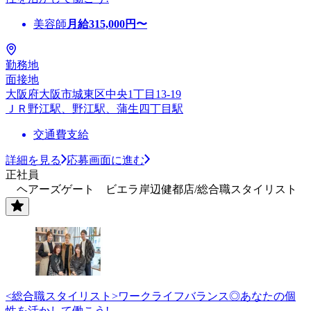
美容師
月給
315,000
円〜
勤務地
面接地
大阪府大阪市城東区中央1丁目13-19
ＪＲ野江駅、野江駅、蒲生四丁目駅
交通費支給
詳細を見る
応募画面に進む
正社員
ヘアーズゲート ビエラ岸辺健都店/総合職スタイリスト
<総合職スタイリスト>ワークライフバランス◎あなたの個
性を活かして働こう!