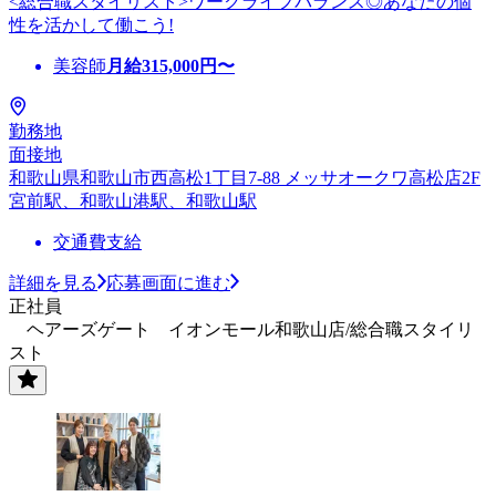
<総合職スタイリスト>ワークライフバランス◎あなたの個
性を活かして働こう!
美容師
月給
315,000
円〜
勤務地
面接地
和歌山県和歌山市西高松1丁目7-88 メッサオークワ高松店2F
宮前駅、和歌山港駅、和歌山駅
交通費支給
詳細を見る
応募画面に進む
正社員
ヘアーズゲート イオンモール和歌山店/総合職スタイリ
スト