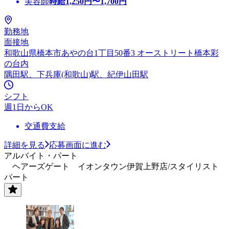
美容師
時給
1,250
円〜
1,700
円
勤務地
面接地
和歌山県橋本市あやの台1丁目50番3 オーストリート橋本彩
の台内
隅田駅、下兵庫(和歌山)駅、紀伊山田駅
シフト
週1日からOK
交通費支給
詳細を見る
応募画面に進む
アルバイト・パート
ヘアーズゲート イオンタウン伊賀上野店/スタイリスト
パート