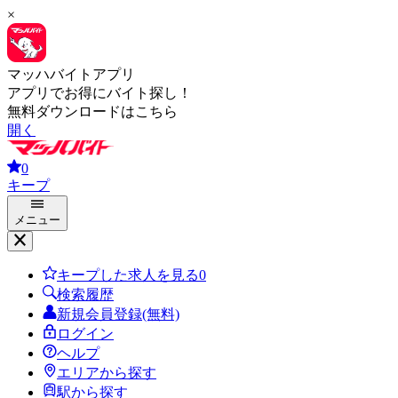
×
マッハバイトアプリ
アプリでお得にバイト探し！
無料ダウンロードはこちら
開く
0
キープ
メニュー
キープした求人を見る
0
検索履歴
新規会員登録(無料)
ログイン
ヘルプ
エリアから探す
駅から探す