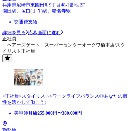
兵庫県尼崎市東園田町9丁目48-1番地 2F
園田駅、塚口(ＪＲ)駅、猪名寺駅
交通費支給
詳細を見る
応募画面に進む
正社員
ヘアーズゲート スーパーセンターオークワ橋本店/スタ
イリスト正社員
<正社員×スタイリスト>ワークライフバランス◎あなたの個
性を活かして働こう!
美容師
月給
255,000
円〜
380,000
円
勤務地