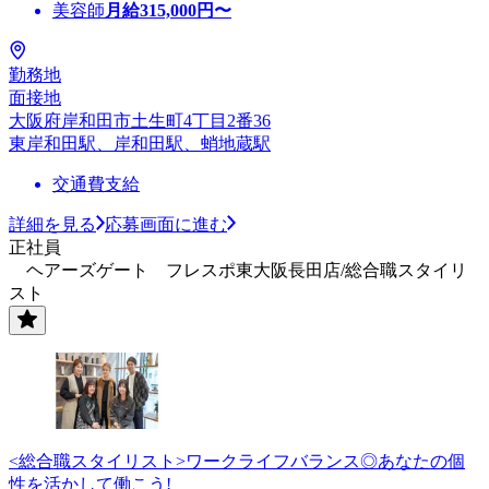
美容師
月給
315,000
円〜
勤務地
面接地
大阪府岸和田市土生町4丁目2番36
東岸和田駅、岸和田駅、蛸地蔵駅
交通費支給
詳細を見る
応募画面に進む
正社員
ヘアーズゲート フレスポ東大阪長田店/総合職スタイリ
スト
<総合職スタイリスト>ワークライフバランス◎あなたの個
性を活かして働こう!