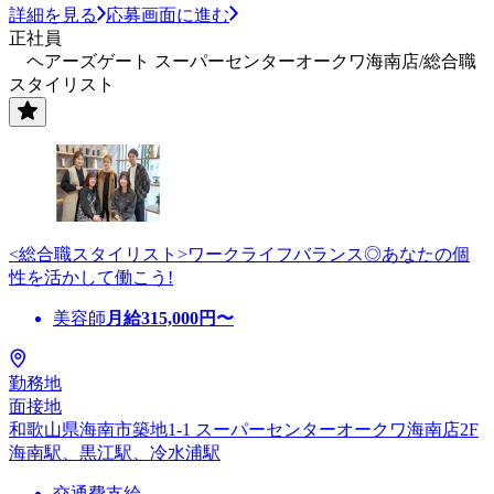
詳細を見る
応募画面に進む
正社員
ヘアーズゲート スーパーセンターオークワ海南店/総合職
スタイリスト
<総合職スタイリスト>ワークライフバランス◎あなたの個
性を活かして働こう!
美容師
月給
315,000
円〜
勤務地
面接地
和歌山県海南市築地1-1 スーパーセンターオークワ海南店2F
海南駅、黒江駅、冷水浦駅
交通費支給