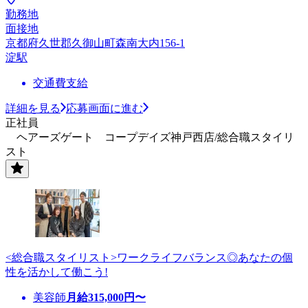
勤務地
面接地
京都府久世郡久御山町森南大内156-1
淀駅
交通費支給
詳細を見る
応募画面に進む
正社員
ヘアーズゲート コープデイズ神戸西店/総合職スタイリ
スト
<総合職スタイリスト>ワークライフバランス◎あなたの個
性を活かして働こう!
美容師
月給
315,000
円〜