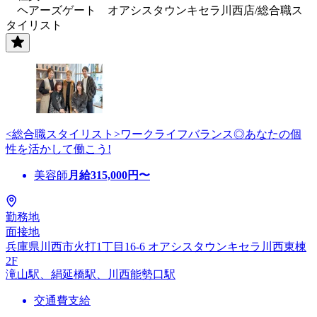
ヘアーズゲート オアシスタウンキセラ川西店/総合職ス
タイリスト
<総合職スタイリスト>ワークライフバランス◎あなたの個
性を活かして働こう!
美容師
月給
315,000
円〜
勤務地
面接地
兵庫県川西市火打1丁目16-6 オアシスタウンキセラ川西東棟
2F
滝山駅、絹延橋駅、川西能勢口駅
交通費支給