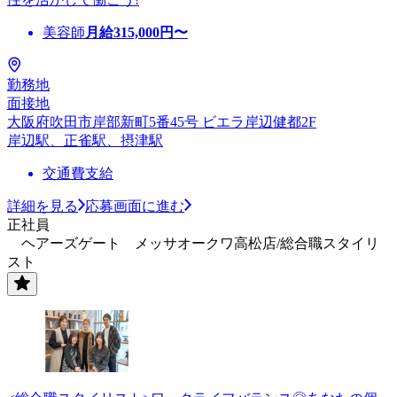
美容師
月給
315,000
円〜
勤務地
面接地
大阪府吹田市岸部新町5番45号 ビエラ岸辺健都2F
岸辺駅、正雀駅、摂津駅
交通費支給
詳細を見る
応募画面に進む
正社員
ヘアーズゲート メッサオークワ高松店/総合職スタイリ
スト