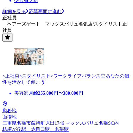
交通費支給
詳細を見る
応募画面に進む
正社員
ヘアーズゲート マックスバリュ名張店/スタイリスト正
社員
<正社員×スタイリスト>ワークライフバランス◎あなたの個
性を活かして働こう!
美容師
月給
255,000
円〜
380,000
円
勤務地
面接地
三重県名張市蔵持町原出1746 マックスバリュ名張SC内
桔梗が丘駅、赤目口駅、名張駅