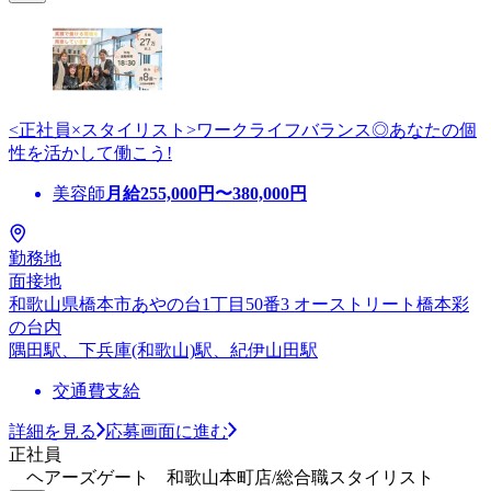
<正社員×スタイリスト>ワークライフバランス◎あなたの個
性を活かして働こう!
美容師
月給
255,000
円〜
380,000
円
勤務地
面接地
和歌山県橋本市あやの台1丁目50番3 オーストリート橋本彩
の台内
隅田駅、下兵庫(和歌山)駅、紀伊山田駅
交通費支給
詳細を見る
応募画面に進む
正社員
ヘアーズゲート 和歌山本町店/総合職スタイリスト