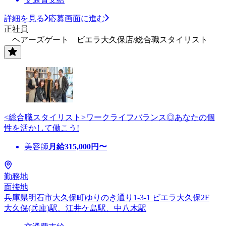
詳細を見る
応募画面に進む
正社員
ヘアーズゲート ビエラ大久保店/総合職スタイリスト
<総合職スタイリスト>ワークライフバランス◎あなたの個
性を活かして働こう!
美容師
月給
315,000
円〜
勤務地
面接地
兵庫県明石市大久保町ゆりのき通り1-3-1 ビエラ大久保2F
大久保(兵庫)駅、江井ケ島駅、中八木駅