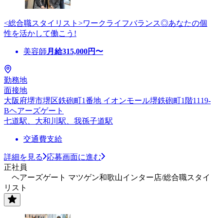
<総合職スタイリスト>ワークライフバランス◎あなたの個
性を活かして働こう!
美容師
月給
315,000
円〜
勤務地
面接地
大阪府堺市堺区鉄砲町1番地 イオンモール堺鉄砲町1階1119-
Bヘアーズゲート
七道駅、大和川駅、我孫子道駅
交通費支給
詳細を見る
応募画面に進む
正社員
ヘアーズゲート マツゲン和歌山インター店/総合職スタイ
リスト