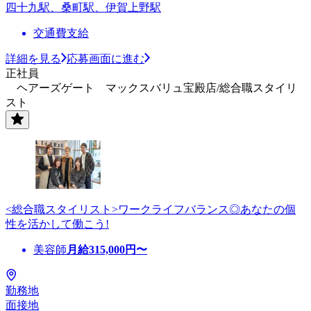
四十九駅、桑町駅、伊賀上野駅
交通費支給
詳細を見る
応募画面に進む
正社員
ヘアーズゲート マックスバリュ宝殿店/総合職スタイリ
スト
<総合職スタイリスト>ワークライフバランス◎あなたの個
性を活かして働こう!
美容師
月給
315,000
円〜
勤務地
面接地