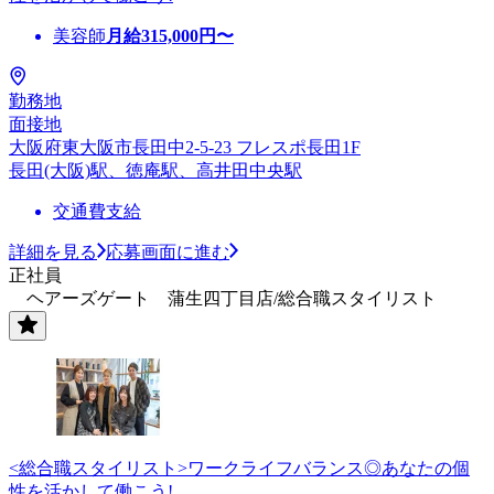
美容師
月給
315,000
円〜
勤務地
面接地
大阪府東大阪市長田中2-5-23 フレスポ長田1F
長田(大阪)駅、徳庵駅、高井田中央駅
交通費支給
詳細を見る
応募画面に進む
正社員
ヘアーズゲート 蒲生四丁目店/総合職スタイリスト
<総合職スタイリスト>ワークライフバランス◎あなたの個
性を活かして働こう!