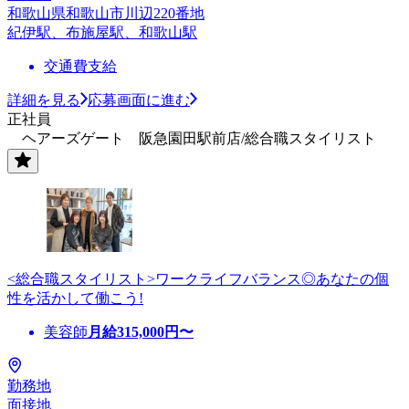
和歌山県和歌山市川辺220番地
紀伊駅、布施屋駅、和歌山駅
交通費支給
詳細を見る
応募画面に進む
正社員
ヘアーズゲート 阪急園田駅前店/総合職スタイリスト
<総合職スタイリスト>ワークライフバランス◎あなたの個
性を活かして働こう!
美容師
月給
315,000
円〜
勤務地
面接地