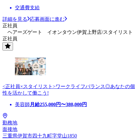
交通費支給
詳細を見る
応募画面に進む
正社員
ヘアーズゲート イオンタウン伊賀上野店/スタイリスト
正社員
<正社員×スタイリスト>ワークライフバランス◎あなたの個
性を活かして働こう!
美容師
月給
255,000
円〜
380,000
円
勤務地
面接地
三重県伊賀市四十九町字堂山1850