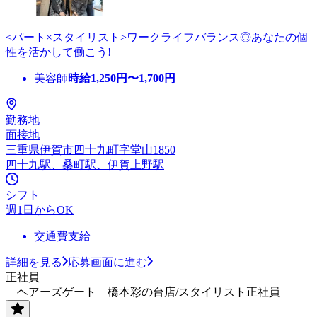
<パート×スタイリスト>ワークライフバランス◎あなたの個
性を活かして働こう!
美容師
時給
1,250
円〜
1,700
円
勤務地
面接地
三重県伊賀市四十九町字堂山1850
四十九駅、桑町駅、伊賀上野駅
シフト
週1日からOK
交通費支給
詳細を見る
応募画面に進む
正社員
ヘアーズゲート 橋本彩の台店/スタイリスト正社員