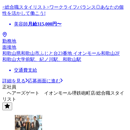
<総合職スタイリスト>ワークライフバランス◎あなたの個
性を活かして働こう!
美容師
月給
315,000
円〜
勤務地
面接地
和歌山県和歌山市ふじと台23番地 イオンモール和歌山2F
和歌山大学前駅、紀ノ川駅、和歌山駅
交通費支給
詳細を見る
応募画面に進む
正社員
ヘアーズゲート イオンモール堺鉄砲町店/総合職スタイ
リスト