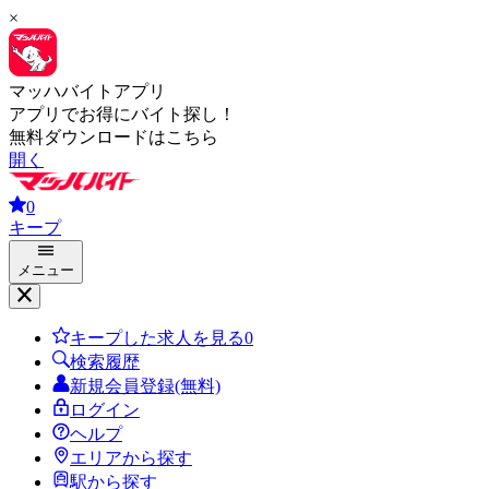
×
マッハバイトアプリ
アプリでお得にバイト探し！
無料ダウンロードはこちら
開く
0
キープ
メニュー
キープした求人を見る
0
検索履歴
新規会員登録(無料)
ログイン
ヘルプ
エリアから探す
駅から探す