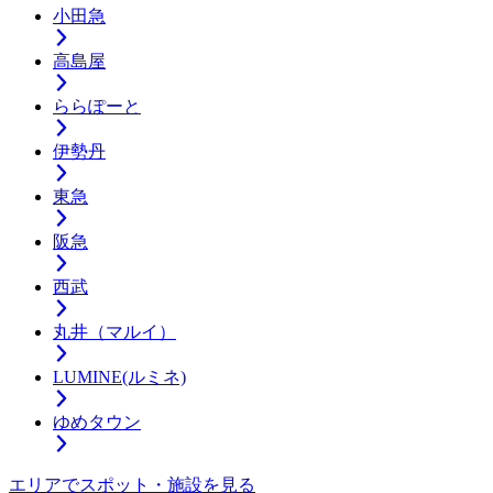
小田急
高島屋
ららぽーと
伊勢丹
東急
阪急
西武
丸井（マルイ）
LUMINE(ルミネ)
ゆめタウン
エリアでスポット・施設を見る