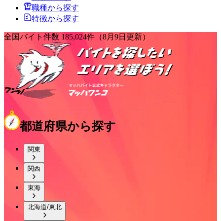
職種から探す
特徴から探す
全国バイト件数
185,024
件
（8月9日更新）
都道府県から探す
関東
関西
東海
北海道/東北