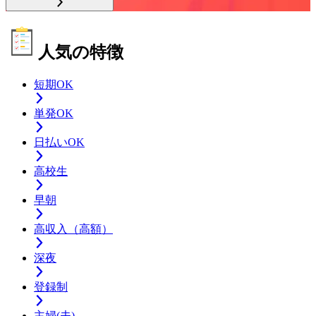
人気の特徴
短期OK
単発OK
日払いOK
高校生
早朝
高収入（高額）
深夜
登録制
主婦(夫)