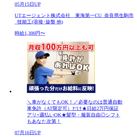
05月15日UP
UTエージェント株式会社 東海第一CU_奈良県生駒市
_技能工(溶接･旋盤 他)
時給1,300円〜
＼車がなくてもOK！／必要なのは普通自動
車免許（AT限定可）だけ★日給2万円保証
アリ×週払いOK★髪型・服装自由◎シフト
もあなた次第！
07月16日UP