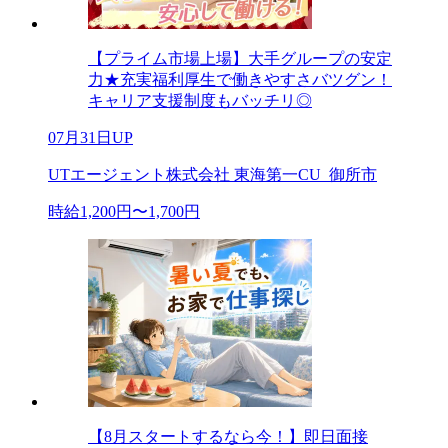
【プライム市場上場】大手グループの安定
力★充実福利厚生で働きやすさバツグン！
キャリア支援制度もバッチリ◎
07月31日UP
UTエージェント株式会社 東海第一CU_御所市
時給1,200円〜1,700円
【8月スタートするなら今！】即日面接