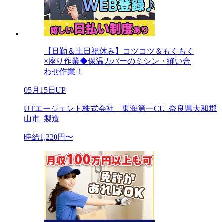
【日勤＆土日祝休み】コツコツ＆もくもく
×座り作業◆保温カバーのミシン・縫い合
わせ作業！
05月15日UP
UTエージェント株式会社 東海第一CU_奈良県大和郡
山市_製造
時給1,220円〜