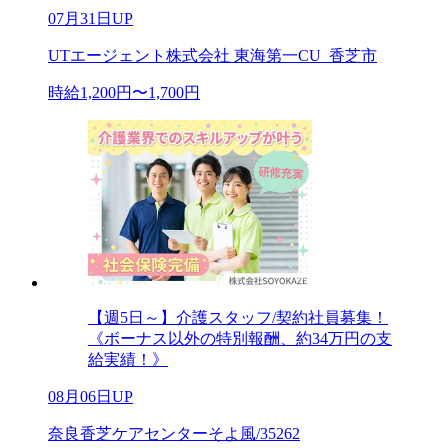
07月31日UP
UTエージェント株式会社 東海第一CU_香芝市
時給1,200円〜1,700円
【週5日～】介護スタッフ/契約社員募集！
《ボーナス以外の特別報酬、約34万円の支
給実績！》
08月06日UP
奈良香芝ケアセンターそよ風/35262