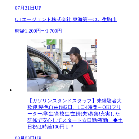
07月31日UP
UTエージェント株式会社 東海第一CU_生駒市
時給1,200円〜1,700円
【ガソリンスタンドスタッフ】未経験者大
歓迎!髪色自由!週2日、1日4時間～OK!フリ
ーター/学生/高校生/主婦(夫)募集!充実した
研修で安心してスタート☆日勤/夜勤 ◆土
日祝は時給100円ＵＰ
08月03日UP