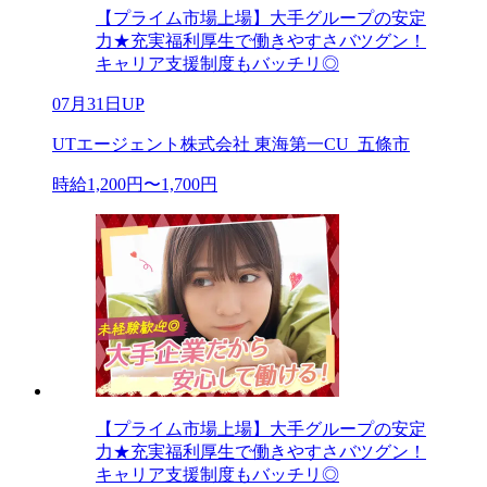
【プライム市場上場】大手グループの安定
力★充実福利厚生で働きやすさバツグン！
キャリア支援制度もバッチリ◎
07月31日UP
UTエージェント株式会社 東海第一CU_五條市
時給1,200円〜1,700円
【プライム市場上場】大手グループの安定
力★充実福利厚生で働きやすさバツグン！
キャリア支援制度もバッチリ◎