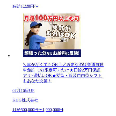
時給1,220円〜
＼車がなくてもOK！／必要なのは普通自動
車免許（AT限定可）だけ★日給2万円保証
アリ×週払いOK★髪型・服装自由◎シフト
もあなた次第！
07月16日UP
KHG株式会社
月給500,000円〜1,000,000円