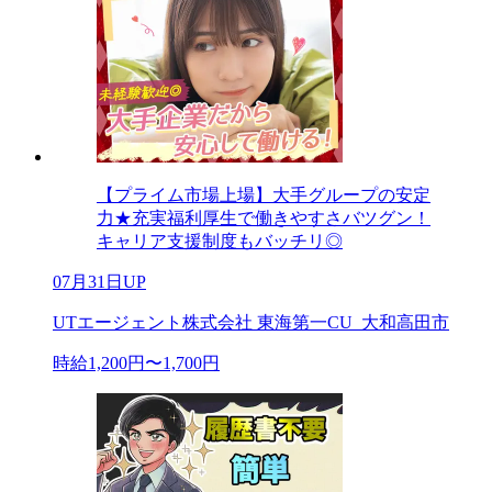
【プライム市場上場】大手グループの安定
力★充実福利厚生で働きやすさバツグン！
キャリア支援制度もバッチリ◎
07月31日UP
UTエージェント株式会社 東海第一CU_大和高田市
時給1,200円〜1,700円