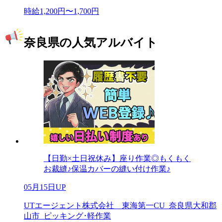
時給1,200円〜1,700円
奈良県の人気アルバイト
【日勤×土日祝休み】座り作業◎もくもく
お裁縫♪保温カバーの縫い付け作業♪
05月15日UP
UTエージェント株式会社 東海第一CU_奈良県大和郡
山市_ピッキング･軽作業