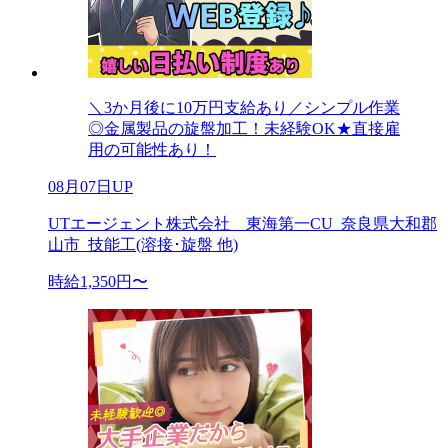
＼3か月後に10万円支給あり／シンプル作業
◎金属製品の旋盤加工！未経験OK★直接雇
用の可能性あり！
08月07日UP
UTエージェント株式会社 東海第一CU_奈良県大和郡
山市_技能工(溶接･旋盤 他)
時給1,350円〜