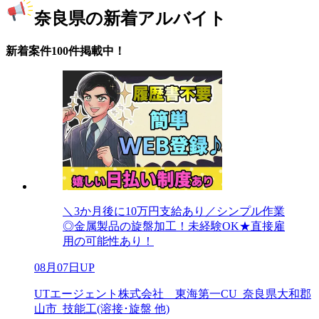
奈良県の新着アルバイト
新着案件100件掲載中！
＼3か月後に10万円支給あり／シンプル作業
◎金属製品の旋盤加工！未経験OK★直接雇
用の可能性あり！
08月07日UP
UTエージェント株式会社 東海第一CU_奈良県大和郡
山市_技能工(溶接･旋盤 他)