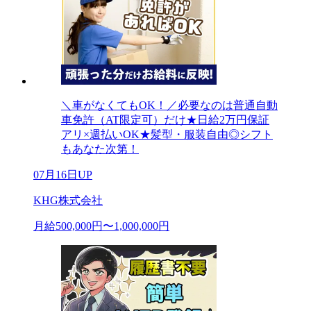
＼車がなくてもOK！／必要なのは普通自動
車免許（AT限定可）だけ★日給2万円保証
アリ×週払いOK★髪型・服装自由◎シフト
もあなた次第！
07月16日UP
KHG株式会社
月給500,000円〜1,000,000円