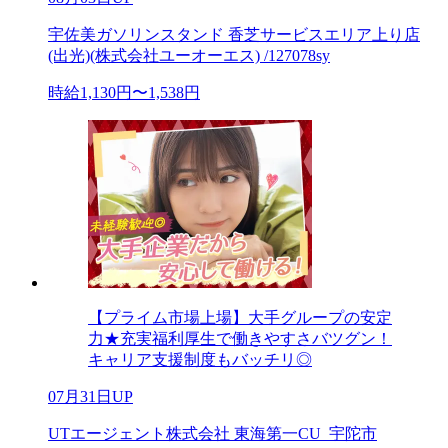
宇佐美ガソリンスタンド 香芝サービスエリア上り店
(出光)(株式会社ユーオーエス) /127078sy
時給1,130円〜1,538円
【プライム市場上場】大手グループの安定
力★充実福利厚生で働きやすさバツグン！
キャリア支援制度もバッチリ◎
07月31日UP
UTエージェント株式会社 東海第一CU_宇陀市