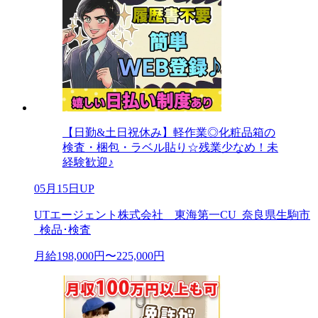
【日勤&土日祝休み】軽作業◎化粧品箱の
検査・梱包・ラベル貼り☆残業少なめ！未
経験歓迎♪
05月15日UP
UTエージェント株式会社 東海第一CU_奈良県生駒市
_検品･検査
月給198,000円〜225,000円