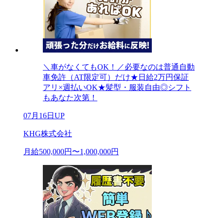
＼車がなくてもOK！／必要なのは普通自動
車免許（AT限定可）だけ★日給2万円保証
アリ×週払いOK★髪型・服装自由◎シフト
もあなた次第！
07月16日UP
KHG株式会社
月給500,000円〜1,000,000円