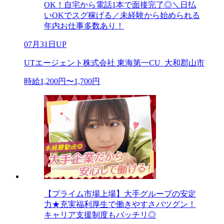
OK！自宅から電話1本で面接完了◎＼日払
いOKでスグ稼げる／未経験から始められる
年内お仕事多数あり！
07月31日UP
UTエージェント株式会社 東海第一CU_大和郡山市
時給1,200円〜1,700円
【プライム市場上場】大手グループの安定
力★充実福利厚生で働きやすさバツグン！
キャリア支援制度もバッチリ◎