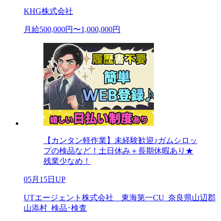
KHG株式会社
月給500,000円〜1,000,000円
【カンタン軽作業】未経験歓迎♪ガムシロッ
プの検品など！土日休み＋長期休暇あり★
残業少なめ！
05月15日UP
UTエージェント株式会社 東海第一CU_奈良県山辺郡
山添村_検品･検査