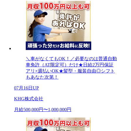
＼車がなくてもOK！／必要なのは普通自動
車免許（AT限定可）だけ★日給2万円保証
アリ×週払いOK★髪型・服装自由◎シフト
もあなた次第！
07月16日UP
KHG株式会社
月給500,000円〜1,000,000円