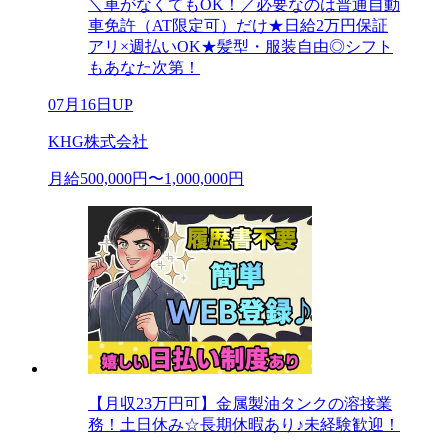
＼車がなくてもOK！／必要なのは普通自動
車免許（AT限定可）だけ★日給2万円保証
アリ×週払いOK★髪型・服装自由◎シフト
もあなた次第！
07月16日UP
KHG株式会社
月給500,000円〜1,000,000円
【月収23万円可】金属製油タンクの溶接業
務！土日休み☆長期休暇あり♪未経験歓迎！