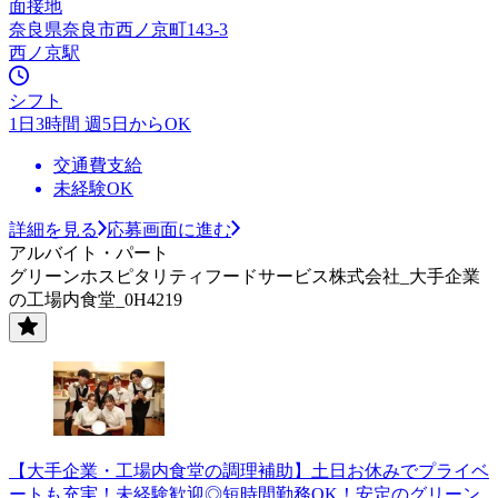
面接地
奈良県奈良市西ノ京町143-3
西ノ京駅
シフト
1日3時間 週5日からOK
交通費支給
未経験OK
詳細を見る
応募画面に進む
アルバイト・パート
グリーンホスピタリティフードサービス株式会社_大手企業
の工場内食堂_0H4219
【大手企業・工場内食堂の調理補助】土日お休みでプライベ
ートも充実！未経験歓迎◎短時間勤務OK！安定のグリーン