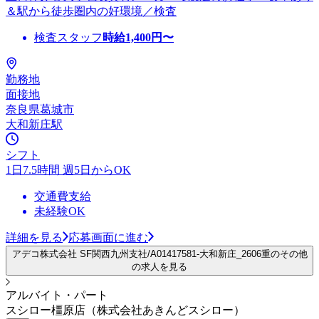
＆駅から徒歩圏内の好環境／検査
検査スタッフ
時給
1,400
円〜
勤務地
面接地
奈良県葛城市
大和新庄駅
シフト
1日7.5時間 週5日からOK
交通費支給
未経験OK
詳細を見る
応募画面に進む
アデコ株式会社 SF関西九州支社/A01417581-大和新庄_2606重のその他
の求人を見る
アルバイト・パート
スシロー橿原店（株式会社あきんどスシロー）