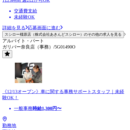
1日3時間 週2日からOK
交通費支給
未経験OK
詳細を見る
応募画面に進む
スシロー橿原店（株式会社あきんどスシロー）のその他の求人を見る
アルバイト・パート
ガリバー奈良店（事務）/5G01490O
《12/13オープン》車に関する事務サポートスタッフ｜未経
験OK！
一般事務
時給
1,300
円〜
勤務地