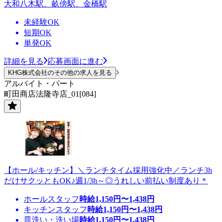
大和八木駅、畝傍駅、金橋駅
未経験OK
短期OK
単発OK
詳細を見る
応募画面に進む
KHG株式会社のその他の求人を見る
アルバイト・パート
町田商店法隆寺店_01[084]
【ホール/キッチン】＼ランチタイム採用強化中／ランチ3h
だけサクッともOK♪週1/3h～◎うれしい前払い制度あり＊
ホールスタッフ
時給
1,150
円〜
1,438
円
キッチンスタッフ
時給
1,150
円〜
1,438
円
皿洗い・洗い場
時給
1,150
円〜
1,438
円