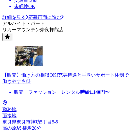
交通費支給
未経験OK
詳細を見る
応募画面に進む
アルバイト・パート
リカーマウンテン奈良押熊店
【販売】働き方の相談OK!充実待遇と手厚いサポート体制で
働きやすさ◎
販売・ファッション・レンタル
時給
1,140
円〜
勤務地
面接地
奈良県奈良市神功5丁目5-5
高の原駅 徒歩28分