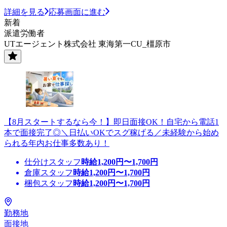
詳細を見る
応募画面に進む
新着
派遣労働者
UTエージェント株式会社 東海第一CU_橿原市
【8月スタートするなら今！】即日面接OK！自宅から電話1
本で面接完了◎＼日払いOKでスグ稼げる／未経験から始め
られる年内お仕事多数あり！
仕分けスタッフ
時給
1,200
円〜
1,700
円
倉庫スタッフ
時給
1,200
円〜
1,700
円
梱包スタッフ
時給
1,200
円〜
1,700
円
勤務地
面接地