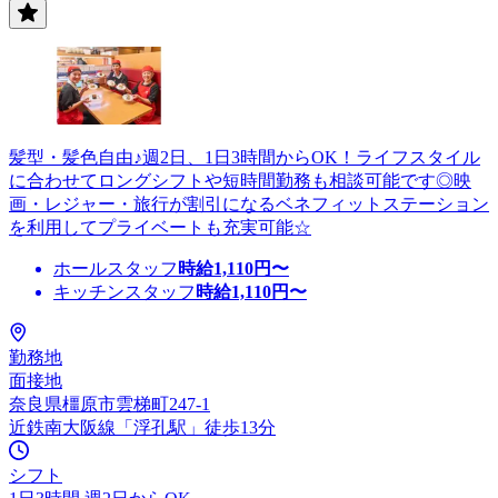
髪型・髪色自由♪週2日、1日3時間からOK！ライフスタイル
に合わせてロングシフトや短時間勤務も相談可能です◎映
画・レジャー・旅行が割引になるベネフィットステーション
を利用してプライベートも充実可能☆
ホールスタッフ
時給
1,110
円〜
キッチンスタッフ
時給
1,110
円〜
勤務地
面接地
奈良県橿原市雲梯町247-1
近鉄南大阪線「浮孔駅」徒歩13分
シフト