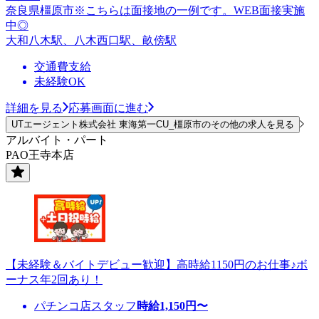
奈良県橿原市※こちらは面接地の一例です。WEB面接実施
中◎
大和八木駅、八木西口駅、畝傍駅
交通費支給
未経験OK
詳細を見る
応募画面に進む
UTエージェント株式会社 東海第一CU_橿原市のその他の求人を見る
アルバイト・パート
PAO王寺本店
【未経験＆バイトデビュー歓迎】高時給1150円のお仕事♪ボ
ーナス年2回あり！
パチンコ店スタッフ
時給
1,150
円〜