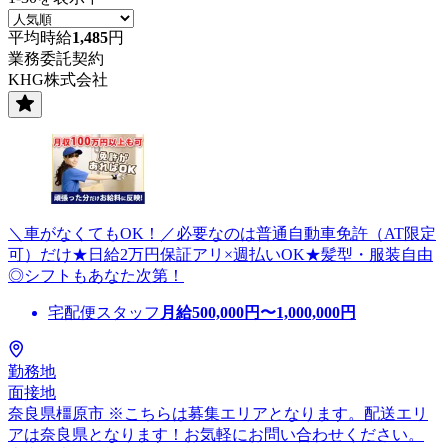
平均時給
1,485
円
業務委託契約
KHG株式会社
＼車がなくてもOK！／必要なのは普通自動車免許（AT限定
可）だけ★日給2万円保証アリ×週払いOK★髪型・服装自由
◎シフトもあなた次第！
宅配便スタッフ
月給
500,000
円〜
1,000,000
円
勤務地
面接地
奈良県橿原市 ※こちらは募集エリアとなります。配送エリ
アは奈良県となります！お気軽にお問い合わせください。