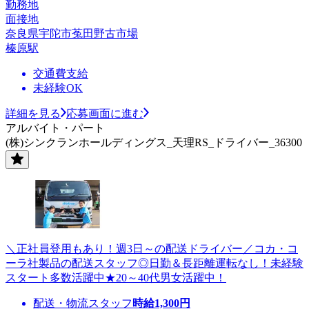
勤務地
面接地
奈良県宇陀市菟田野古市場
榛原駅
交通費支給
未経験OK
詳細を見る
応募画面に進む
アルバイト・パート
(株)シンクランホールディングス_天理RS_ドライバー_36300
＼正社員登用もあり！週3日～の配送ドライバー／コカ・コ
ーラ社製品の配送スタッフ◎日勤＆長距離運転なし！未経験
スタート多数活躍中★20～40代男女活躍中！
配送・物流スタッフ
時給
1,300
円