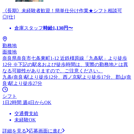
《長期》未経験者歓迎！簡単仕分け作業★シフト相談可
◎[仕]
倉庫スタッフ
時給
1,130
円〜
勤務地
面接地
奈良県奈良市七条東町1-12 近鉄橿原線「九条駅」より徒歩
12分 ※下記の駅名および徒歩時間は、実際の勤務地とは異
なる可能性がありますので、ご注意ください。
九条(奈良)駅より徒歩12分、西ノ京駅より徒歩17分、郡山(奈
良)駅より徒歩27分
シフト
1日2時間 週4日からOK
交通費支給
未経験OK
詳細を見る
応募画面に進む