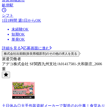
奈良県橿原市
畝傍駅
シフト
1日1時間 週1日からOK
未経験OK
短期OK
単発OK
詳細を見る
応募画面に進む
株式会社出前館(奈良県橿原市)のその他の求人を見る
派遣労働者
アデコ株式会社 SF関西九州支社/A01417581-大和新庄_2606
重
土日休み◎大手包装資材メーカーで製造のお仕事！食堂あり