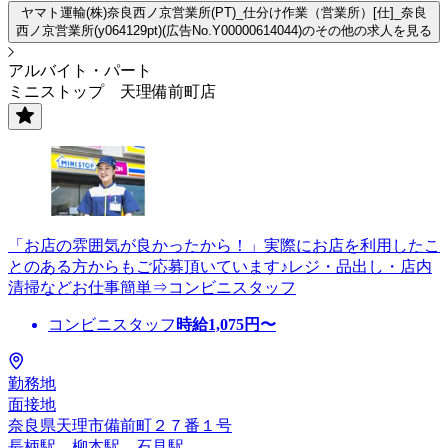
ヤマト運輸(株)奈良西ノ京営業所(PT)_仕分け作業（営業所）[仕]_奈良
西ノ京営業所(y064129pt)(広告No.Y00000614044)のその他の求人を見る
アルバイト・パート
ミニストップ 天理備前町店
「お店の雰囲気が良かったから！」実際にお店を利用したこ
とのある方からもご応募頂いています♪レジ・品出し・店内
清掃などお仕事簡単⇒コンビニスタッフ
コンビニスタッフ
時給
1,075
円〜
勤務地
面接地
奈良県天理市備前町２７番１号
長柄駅、柳本駅、石見駅