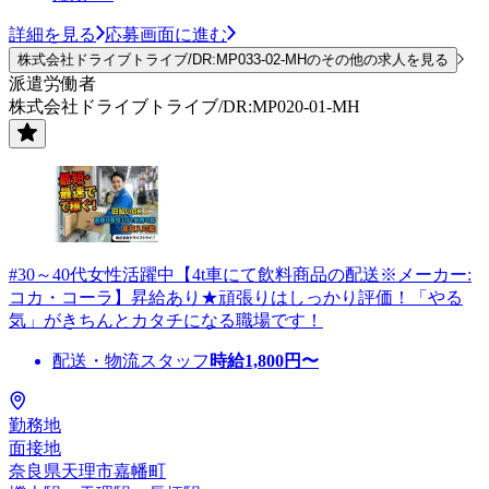
詳細を見る
応募画面に進む
株式会社ドライブトライブ/DR:MP033-02-MHのその他の求人を見る
派遣労働者
株式会社ドライブトライブ/DR:MP020-01-MH
#30～40代女性活躍中【4t車にて飲料商品の配送※メーカー:
コカ・コーラ】昇給あり★頑張りはしっかり評価！「やる
気」がきちんとカタチになる職場です！
配送・物流スタッフ
時給
1,800
円〜
勤務地
面接地
奈良県天理市嘉幡町