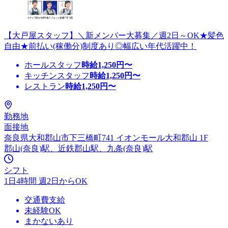
【大戸屋スタッフ】＼新メンバー大募集／週2日～OK★髪色
自由★前払い(稼働分)制度あり◎幅広い年代活躍中！
ホールスタッフ
時給
1,250
円〜
キッチンスタッフ
時給
1,250
円〜
レストラン
時給
1,250
円〜
勤務地
面接地
奈良県大和郡山市下三橋町741 イオンモール大和郡山 1F
郡山(奈良)駅、近鉄郡山駅、九条(奈良)駅
シフト
1日4時間 週2日からOK
交通費支給
未経験OK
まかないあり