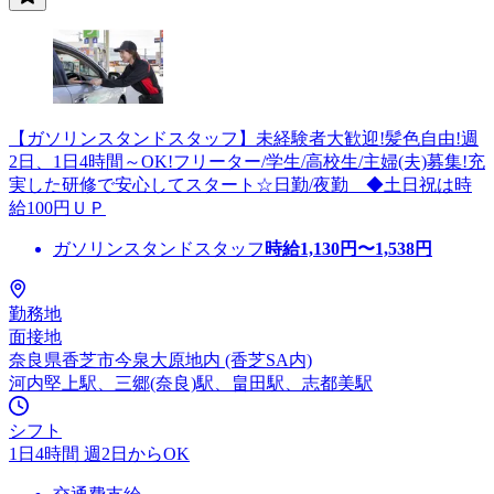
【ガソリンスタンドスタッフ】未経験者大歓迎!髪色自由!週
2日、1日4時間～OK!フリーター/学生/高校生/主婦(夫)募集!充
実した研修で安心してスタート☆日勤/夜勤 ◆土日祝は時
給100円ＵＰ
ガソリンスタンドスタッフ
時給
1,130
円〜
1,538
円
勤務地
面接地
奈良県香芝市今泉大原地内 (香芝SA内)
河内堅上駅、三郷(奈良)駅、畠田駅、志都美駅
シフト
1日4時間 週2日からOK