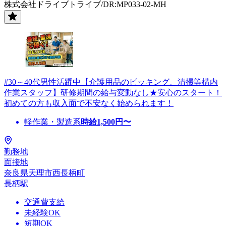
株式会社ドライブトライブ/DR:MP033-02-MH
#30～40代男性活躍中【介護用品のピッキング、清掃等構内
作業スタッフ】研修期間の給与変動なし★安心のスタート！
初めての方も収入面で不安なく始められます！
軽作業・製造系
時給
1,500
円〜
勤務地
面接地
奈良県天理市西長柄町
長柄駅
交通費支給
未経験OK
短期OK