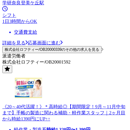
学研奈良登美ケ丘駅
シフト
1日3時間からOK
交通費支給
詳細を見る
応募画面に進む
株式会社ロフティー/OB20000339のその他の求人を見る
派遣労働者
株式会社ロフティー/OB20001592
《20～40代活躍！》＊高時給◎【期間限定！9月～11月中旬
まで】手帳の製造に関わる補助・軽作業スタッフ｜2ヶ月目
から時給1390円にUP↑↑
軽作業・製造系
時給
1,320
円〜
1,390
円