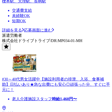
櫟本駅、天理駅、長柄駅
交通費支給
未経験OK
短期OK
詳細を見る
応募画面に進む
派遣労働者
株式会社ドライブトライブ/DR:MP034-01-MH
#30～40代男女活躍中【施設利用者の排泄、入浴、食事補
助】日払いあり★急な出費にも安心◎頑張った分、すぐに手
元に！
老人介護施設スタッフ
時給
1,460
円〜