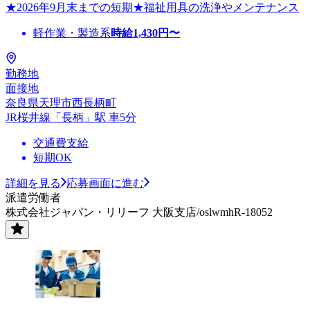
★2026年9月末までの短期★福祉用具の洗浄やメンテナンス
軽作業・製造系
時給
1,430
円〜
勤務地
面接地
奈良県天理市西長柄町
JR桜井線「長柄」駅 車5分
交通費支給
短期OK
詳細を見る
応募画面に進む
派遣労働者
株式会社ジャパン・リリーフ 大阪支店/oslwmhR-18052