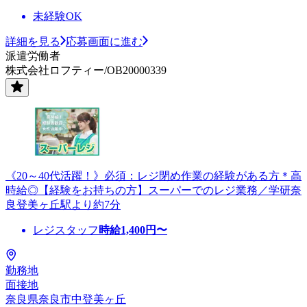
未経験OK
詳細を見る
応募画面に進む
派遣労働者
株式会社ロフティー/OB20000339
《20～40代活躍！》必須：レジ閉め作業の経験がある方＊高
時給◎【経験をお持ちの方】スーパーでのレジ業務／学研奈
良登美ヶ丘駅より約7分
レジスタッフ
時給
1,400
円〜
勤務地
面接地
奈良県奈良市中登美ヶ丘