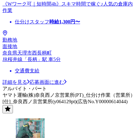
《Wワーク可｜短時間4h》スキマ時間で稼ぐ♪人気の倉庫内
作業
仕分けスタッフ
時給
1,300
円〜
勤務地
面接地
奈良県天理市西長柄町
JR桜井線「長柄」駅 車5分
交通費支給
詳細を見る
応募画面に進む
アルバイト・パート
ヤマト運輸(株)奈良西ノ京営業所(PT)_仕分け作業（営業所）
[仕]_奈良西ノ京営業所(y064129pt)(広告No.Y00000614044)