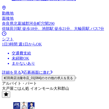
勤務地
面接地
奈良県北葛城郡河合町穴闇290
佐味田川駅 徒歩18分、池部駅 徒歩21分、大輪田駅 バス7分
シフト
1日3時間 週1日からOK
交通費支給
未経験OK
まかないあり
詳細を見る
応募画面に進む
町田商店法隆寺店_01[084]のその他の求人を見る
アルバイト・パート
大戸屋ごはん処 イオンモール大和郡山