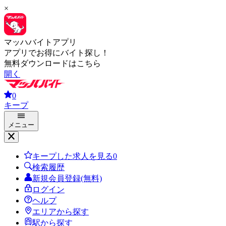
×
マッハバイトアプリ
アプリでお得にバイト探し！
無料ダウンロードはこちら
開く
0
キープ
メニュー
キープした求人を見る
0
検索履歴
新規会員登録(無料)
ログイン
ヘルプ
エリアから探す
駅から探す