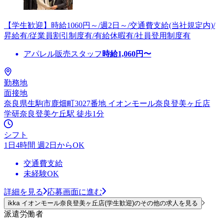
【学生歓迎】時給1060円～/週2日～/交通費支給(当社規定内)/
昇給有/従業員割引制度有/有給休暇有/社員登用制度有
アパレル販売スタッフ
時給
1,060
円〜
勤務地
面接地
奈良県生駒市鹿畑町3027番地 イオンモール奈良登美ヶ丘店
学研奈良登美ケ丘駅 徒歩1分
シフト
1日4時間 週2日からOK
交通費支給
未経験OK
詳細を見る
応募画面に進む
ikka イオンモール奈良登美ヶ丘店(学生歓迎)のその他の求人を見る
派遣労働者