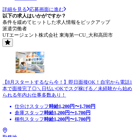
詳細を見る
応募画面に進む
以下の求人はいかがですか？
条件を緩めてヒットした求人情報をピックアップ
派遣労働者
UTエージェント株式会社 東海第一CU_大和高田市
【8月スタートするなら今！】即日面接OK！自宅から電話1
本で面接完了◎＼日払いOKでスグ稼げる／未経験から始め
られる年内お仕事多数あり！
仕分けスタッフ
時給
1,200
円〜
1,700
円
倉庫スタッフ
時給
1,200
円〜
1,700
円
梱包スタッフ
時給
1,200
円〜
1,700
円