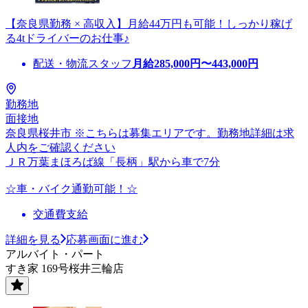
【奈良県勤務 × 高収入】月給44万円も可能！しっかり稼げ
る4tドライバーのお仕事♪
配送・物流スタッフ
月給
285,000
円〜
443,000
円
勤務地
面接地
奈良県桜井市 ※こちらは募集エリアです。勤務地詳細は求
人内をご確認ください
ＪＲ万葉まほろば線「長柄」駅から車で7分
☆車・バイク通勤可能！☆
交通費支給
詳細を見る
応募画面に進む
アルバイト・パート
すき家 169号桜井三輪店