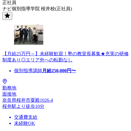
正社員
ナビ個別指導学院 桜井校(正社員)
【月給25万円～】未経験歓迎！塾の教室長募集★充実の研修
制度あり◎エリア外への転勤なし
個別指導講師
月給
250,000
円〜
勤務地
面接地
奈良県桜井市粟殿1026-4
桜井駅より徒歩10分
交通費支給
未経験OK