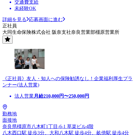
交通費支給
未経験OK
詳細を見る
応募画面に進む
正社員
大同生命保険株式会社 阪奈支社奈良営業部橿原営業所
《正社員》友人・知人への保険勧誘なし！企業福利厚生プラ
ンナー(法人営業)
法人営業
月給
210,000
円〜
250,000
円
勤務地
面接地
奈良県橿原市八木町1丁目-6-1 草楽ビル4階
八木西口駅 徒歩3分、大和八木駅 徒歩4分、畝傍駅 徒歩4分