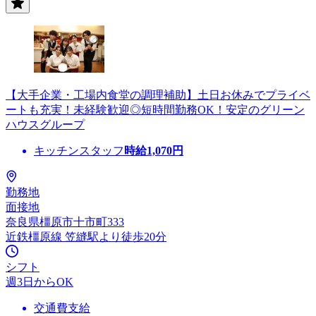
【大手企業・工場内食堂の調理補助】土日お休みでプライベ
ートも充実！未経験歓迎◎短時間勤務OK！安定のグリーン
ハウスグループ
キッチンスタッフ
時給
1,070
円
勤務地
面接地
奈良県橿原市十市町333
近鉄橿原線 笠縫駅より徒歩20分
シフト
週3日からOK
交通費支給