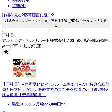
未経験OK
短期OK
詳細を見る
応募画面に進む
株式会社ニッソーネット 南大阪支社/1201_7597のその他の求人を見
る
正社員
アルムメディカルサポート株式会社 A06_58※勤務地:静岡県
富士宮市（社員寮完備）
【正社員】●静岡県勤務●ワンルーム寮あり●入社特典◎総額
30万円支給！安定☆医療業界のコツモク製造のお仕事♪未経
験大歓迎【若年層歓迎】
製造スタッフ
月給
225,000
円〜