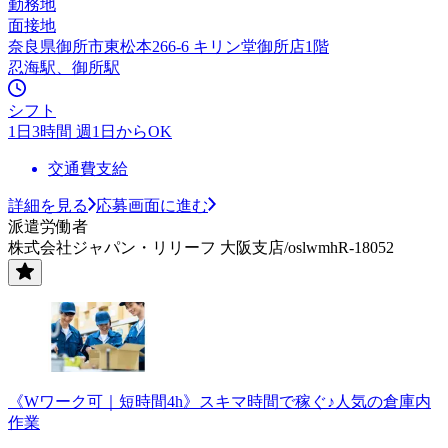
勤務地
面接地
奈良県御所市東松本266-6 キリン堂御所店1階
忍海駅、御所駅
シフト
1日3時間 週1日からOK
交通費支給
詳細を見る
応募画面に進む
派遣労働者
株式会社ジャパン・リリーフ 大阪支店/oslwmhR-18052
《Wワーク可｜短時間4h》スキマ時間で稼ぐ♪人気の倉庫内
作業