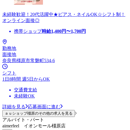
未経験歓迎！20代活躍中★ピアス・ネイルOK☆シフト制！
オンライン面接◎
携帯ショップ
時給
1,400
円〜
1,700
円
勤務地
面接地
奈良県橿原市常磐町534-6
シフト
1日8時間 週5日からOK
交通費支給
未経験OK
詳細を見る
応募画面に進む
ａｕショップ橿原のその他の求人を見る
アルバイト・パート
aimerfeel イオンモール橿原店