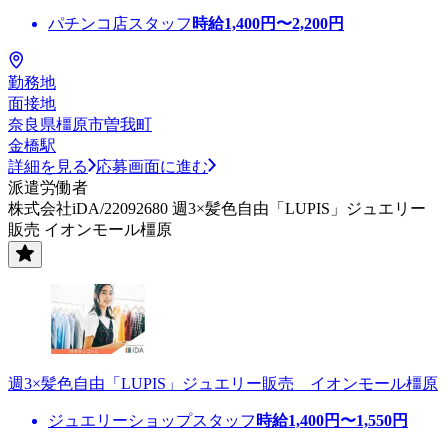
パチンコ店スタッフ
時給
1,400
円〜
2,200
円
勤務地
面接地
奈良県橿原市曽我町
金橋駅
詳細を見る
応募画面に進む
派遣労働者
株式会社iDA/22092680 週3×髪色自由「LUPIS」ジュエリー
販売 イオンモール橿原
週3×髪色自由「LUPIS」ジュエリー販売 イオンモール橿原
ジュエリーショップスタッフ
時給
1,400
円〜
1,550
円