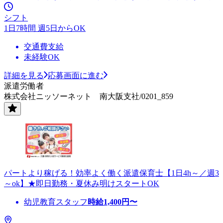
シフト
1日7時間 週5日からOK
交通費支給
未経験OK
詳細を見る
応募画面に進む
派遣労働者
株式会社ニッソーネット 南大阪支社/0201_859
パートより稼げる！効率よく働く派遣保育士【1日4h～／週3
～ok】★即日勤務・夏休み明けスタートOK
幼児教育スタッフ
時給
1,400
円〜