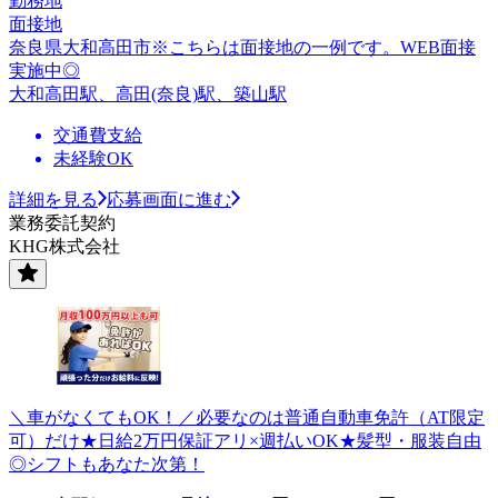
勤務地
面接地
奈良県大和高田市※こちらは面接地の一例です。WEB面接
実施中◎
大和高田駅、高田(奈良)駅、築山駅
交通費支給
未経験OK
詳細を見る
応募画面に進む
業務委託契約
KHG株式会社
＼車がなくてもOK！／必要なのは普通自動車免許（AT限定
可）だけ★日給2万円保証アリ×週払いOK★髪型・服装自由
◎シフトもあなた次第！