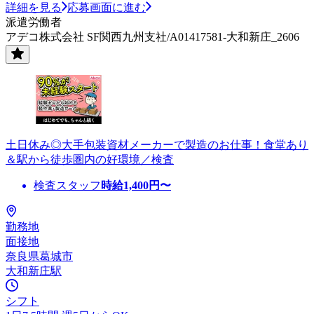
詳細を見る
応募画面に進む
派遣労働者
アデコ株式会社 SF関西九州支社/A01417581-大和新庄_2606
土日休み◎大手包装資材メーカーで製造のお仕事！食堂あり
＆駅から徒歩圏内の好環境／検査
検査スタッフ
時給
1,400
円〜
勤務地
面接地
奈良県葛城市
大和新庄駅
シフト