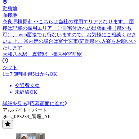
勤務地
面接地
奈良県橿原市 ※こちらは当社の採用エリアとなります。 面
接は記載の採用エリア、ご自宅付近への出張面接（県外も
可）、 web面接でも行ないますので、お気軽にご相談くださ
いませ。 ※内定の場合は富士宮市(静岡県)へ入寮をお願いい
たします。
大和八木駅、真菅駅、橿原神宮前駅
シフト
1日7.5時間 週5日からOK
交通費支給
未経験OK
詳細を見る
応募画面に進む
アルバイト・パート
ghcs_0P3239_調理_AP