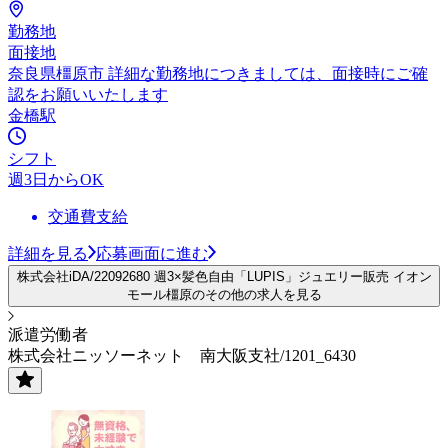
勤務地
面接地
奈良県橿原市 詳細な勤務地につきましては、面接時にご確
認をお願いいたします
金橋駅
シフト
週3日からOK
交通費支給
詳細を見る
応募画面に進む
株式会社iDA/22092680 週3×髪色自由「LUPIS」ジュエリー販売 イオン
モール橿原のその他の求人を見る
派遣労働者
株式会社ニッソーネット 南大阪支社/1201_6430