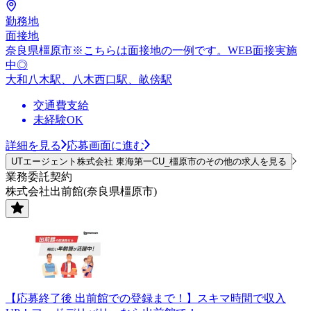
勤務地
面接地
奈良県橿原市※こちらは面接地の一例です。WEB面接実施
中◎
大和八木駅、八木西口駅、畝傍駅
交通費支給
未経験OK
詳細を見る
応募画面に進む
UTエージェント株式会社 東海第一CU_橿原市のその他の求人を見る
業務委託契約
株式会社出前館(奈良県橿原市)
【応募終了後 出前館での登録まで！】スキマ時間で収入