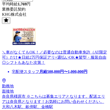
平均時給
1,769
円
業務委託契約
KHG株式会社
＼車がなくてもOK！／必要なのは普通自動車免許（AT限定
可）だけ★日給2万円保証アリ×週払いOK★髪型・服装自由
◎シフトもあなた次第！
宅配便スタッフ
月給
500,000
円〜
1,000,000
円
勤務地
面接地
奈良県橿原市 ※こちらは募集エリアとなります。配送エリ
アは奈良県となります！お気軽にお問い合わせください。
大和八木駅、畝傍駅、金橋駅