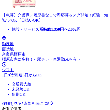
【急募】介護職／履歴書なしで即応募＆スグ開始！経験・知
識"0"OK【日払いOK】
施設・サービス系
時給
1,350
円〜
2,062
円
勤務地
面接地
奈良県橿原市
橿原市内に多数！＜駅チカ・車通勤okも有＞
シフト
1日8時間 週5日からOK
交通費支給
未経験OK
短期OK
詳細を見る
応募画面に進む
派遣労働者