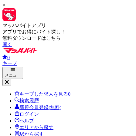
×
マッハバイトアプリ
アプリでお得にバイト探し！
無料ダウンロードはこちら
開く
0
キープ
メニュー
キープした求人を見る
0
検索履歴
新規会員登録(無料)
ログイン
ヘルプ
エリアから探す
駅から探す