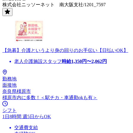
株式会社ニッソーネット 南大阪支社/1201_7597
【急募】介護というより身の回りのお手伝い【日払いOK】
老人介護施設スタッフ
時給
1,350
円〜
2,062
円
勤務地
面接地
奈良県橿原市
橿原市内に多数！＜駅チカ・車通勤okも有＞
シフト
1日8時間 週5日からOK
交通費支給