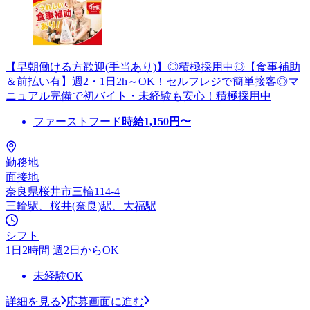
【早朝働ける方歓迎(手当あり)】◎積極採用中◎【食事補助
＆前払い有】週2・1日2h～OK！セルフレジで簡単接客◎マ
ニュアル完備で初バイト・未経験も安心！積極採用中
ファーストフード
時給
1,150
円〜
勤務地
面接地
奈良県桜井市三輪114-4
三輪駅、桜井(奈良)駅、大福駅
シフト
1日2時間 週2日からOK
未経験OK
詳細を見る
応募画面に進む