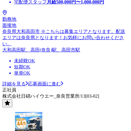
宅配便スタッフ
月給
500,000
円〜
1,000,000
円
勤務地
面接地
奈良県大和高田市 ※こちらは募集エリアとなります。配送
エリアは奈良県となります！お気軽にお問い合わせくださ
い。
大和高田駅、高田(奈良)駅、高田市駅
未経験OK
短期OK
単発OK
詳細を見る
応募画面に進む
正社員
株式会社日硝ハイウエー_奈良営業所/13[03-02]