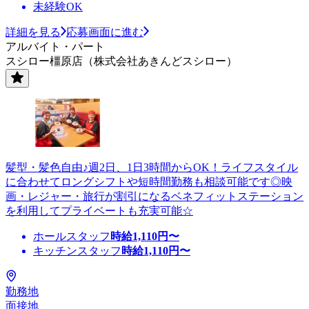
未経験OK
詳細を見る
応募画面に進む
アルバイト・パート
スシロー橿原店（株式会社あきんどスシロー）
髪型・髪色自由♪週2日、1日3時間からOK！ライフスタイル
に合わせてロングシフトや短時間勤務も相談可能です◎映
画・レジャー・旅行が割引になるベネフィットステーション
を利用してプライベートも充実可能☆
ホールスタッフ
時給
1,110
円〜
キッチンスタッフ
時給
1,110
円〜
勤務地
面接地