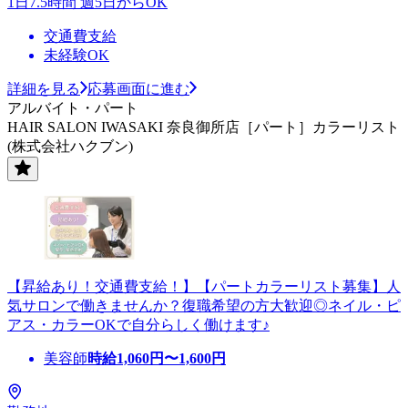
1日7.5時間 週5日からOK
交通費支給
未経験OK
詳細を見る
応募画面に進む
アルバイト・パート
HAIR SALON IWASAKI 奈良御所店［パート］カラーリスト
(株式会社ハクブン)
【昇給あり！交通費支給！】【パートカラーリスト募集】人
気サロンで働きませんか？復職希望の方大歓迎◎ネイル・ピ
アス・カラーOKで自分らしく働けます♪
美容師
時給
1,060
円〜
1,600
円