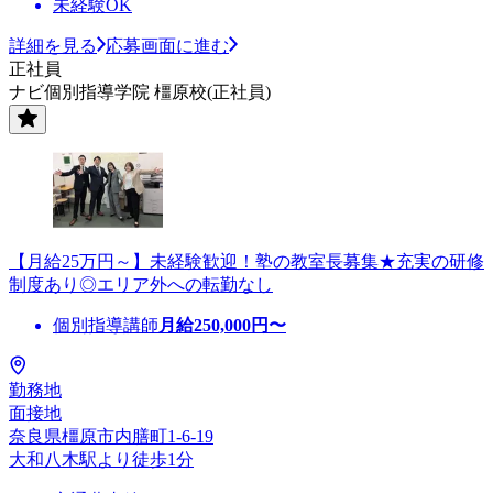
未経験OK
詳細を見る
応募画面に進む
正社員
ナビ個別指導学院 橿原校(正社員)
【月給25万円～】未経験歓迎！塾の教室長募集★充実の研修
制度あり◎エリア外への転勤なし
個別指導講師
月給
250,000
円〜
勤務地
面接地
奈良県橿原市内膳町1-6-19
大和八木駅より徒歩1分