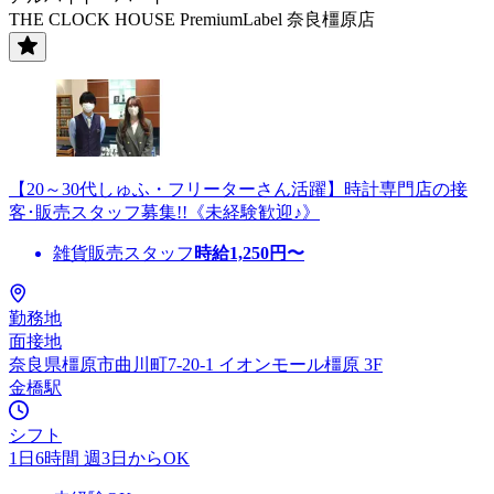
THE CLOCK HOUSE PremiumLabel 奈良橿原店
【20～30代しゅふ・フリーターさん活躍】時計専門店の接
客･販売スタッフ募集!!《未経験歓迎♪》
雑貨販売スタッフ
時給
1,250
円〜
勤務地
面接地
奈良県橿原市曲川町7-20-1 イオンモール橿原 3F
金橋駅
シフト
1日6時間 週3日からOK