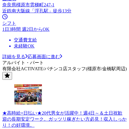
奈良県橿原市雲梯町247-1
近鉄南大阪線「浮孔駅」徒歩13分
シフト
1日3時間 週2日からOK
交通費支給
未経験OK
詳細を見る
応募画面に進む
アルバイト・パート
有限会社ACTIVATE/パチンコ店スタッフ(橿原市/金橋駅周辺)
★高時給×日払い★20代男女が活躍中！週4日～＆土日祝歓
迎の長期安定ワーク。ガッツリ稼ぎたい方必見！収入しっか
り！の好環境。