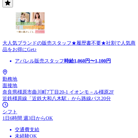
大人気ブランドの販売スタッフ★履歴書不要★社割で人気商
品をお得にGet♪
アパレル販売スタッフ
時給
1,060
円〜
1,100
円
勤務地
面接地
奈良県橿原市曲川町7丁目20-1 イオンモ－ル橿原2F
近鉄橿原線「近鉄大和八木駅」から路線バス20分
シフト
1日6時間 週3日からOK
交通費支給
未経験OK