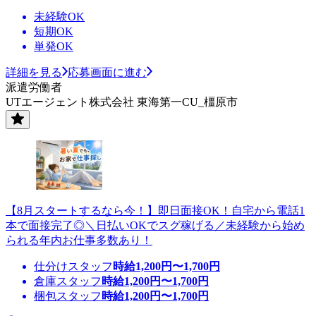
未経験OK
短期OK
単発OK
詳細を見る
応募画面に進む
派遣労働者
UTエージェント株式会社 東海第一CU_橿原市
【8月スタートするなら今！】即日面接OK！自宅から電話1
本で面接完了◎＼日払いOKでスグ稼げる／未経験から始め
られる年内お仕事多数あり！
仕分けスタッフ
時給
1,200
円〜
1,700
円
倉庫スタッフ
時給
1,200
円〜
1,700
円
梱包スタッフ
時給
1,200
円〜
1,700
円