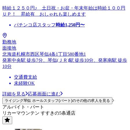
時給１２５０円♪ 土日祝・お盆・年末年始は時給１００円
ＵＰ！ 昇給有 おしゃれも楽しめます
パチンコ店スタッフ
時給
1,250
円〜
勤務地
面接地
北海道札幌市西区琴似4条1丁目580番地1
発寒中央駅 徒歩7分、琴似(ＪＲ)駅 徒歩10分、発寒南駅 徒歩
10分
交通費支給
未経験OK
詳細を見る
応募画面に進む
ライジング琴似 ホールスタッフ(パート)のその他の求人を見る
アルバイト・パート
リカーマウンテン すすきの5条通店