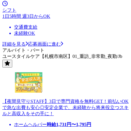
シフト
1日5時間 週3日からOK
交通費支給
未経験OK
詳細を見る
応募画面に進む
アルバイト・パート
ユースタイルケア【札幌市南区】01_重訪_非常勤_夜勤/Jb
【夜間見守りSTAFF】3日で専門資格を無料GET！前払いOK
で急な出費も安心◎安定企業で、未経験から将来役立つスキ
ルと高収入をその手に！
ホームヘルパー
時給
1,731
円〜
1,795
円