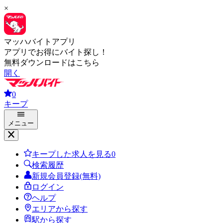
×
マッハバイトアプリ
アプリでお得にバイト探し！
無料ダウンロードはこちら
開く
0
キープ
メニュー
キープした求人を見る
0
検索履歴
新規会員登録(無料)
ログイン
ヘルプ
エリアから探す
駅から探す