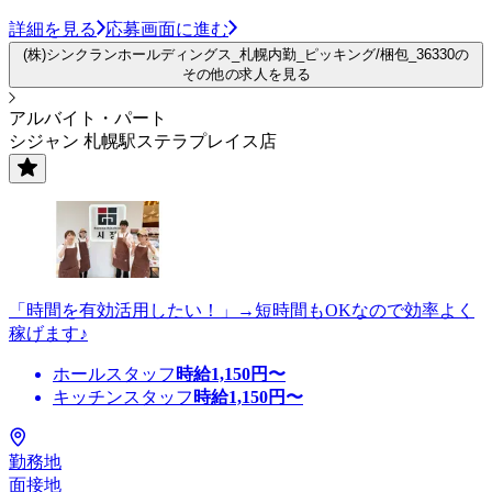
詳細を見る
応募画面に進む
(株)シンクランホールディングス_札幌内勤_ピッキング/梱包_36330の
その他の求人を見る
アルバイト・パート
シジャン 札幌駅ステラプレイス店
「時間を有効活用したい！」→短時間もOKなので効率よく
稼げます♪
ホールスタッフ
時給
1,150
円〜
キッチンスタッフ
時給
1,150
円〜
勤務地
面接地