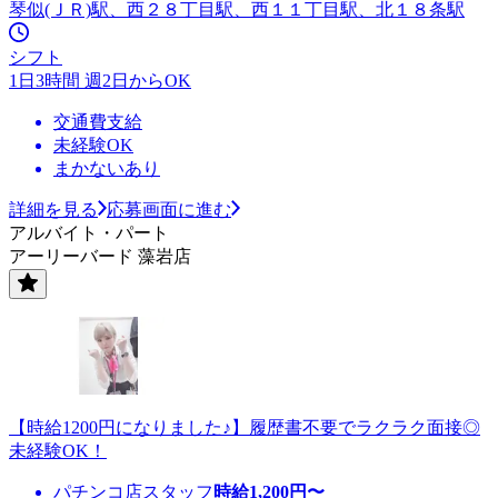
琴似(ＪＲ)駅、西２８丁目駅、西１１丁目駅、北１８条駅
シフト
1日3時間 週2日からOK
交通費支給
未経験OK
まかないあり
詳細を見る
応募画面に進む
アルバイト・パート
アーリーバード 藻岩店
【時給1200円になりました♪】履歴書不要でラクラク面接◎
未経験OK！
パチンコ店スタッフ
時給
1,200
円〜