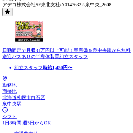
アデコ株式会社SF東北支社/A01476322-泉中央_2608
日勤固定で月収31万円以上可能！寮完備＆泉中央駅から無料
送迎バスありの半導体装置組立スタッフ
組立スタッフ
時給
1,450
円〜
勤務地
面接地
北海道札幌市白石区
泉中央駅
シフト
1日8時間 週5日からOK