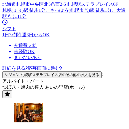
北海道札幌市中央区北5条西2-5 札幌駅ステラプレイス6F
札幌(ＪＲ)駅 徒歩1分、さっぽろ(札幌市営)駅 徒歩1分、大通
駅 徒歩11分
シフト
1日3時間 週3日からOK
交通費支給
未経験OK
まかないあり
詳細を見る
応募画面に進む
シジャン 札幌駅ステラプレイス店のその他の求人を見る
アルバイト・パート
つぼ八・焼肉の達人 あいの里店(ホール)