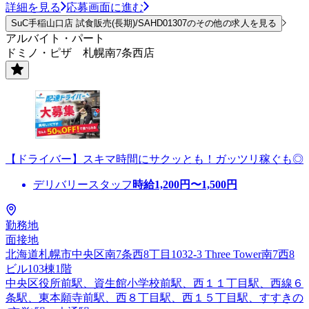
詳細を見る
応募画面に進む
SuC手稲山口店 試食販売(長期)/SAHD01307のその他の求人を見る
アルバイト・パート
ドミノ・ピザ 札幌南7条西店
【ドライバー】スキマ時間にサクッとも！ガッツリ稼ぐも◎
デリバリースタッフ
時給
1,200
円〜
1,500
円
勤務地
面接地
北海道札幌市中央区南7条西8丁目1032-3 Three Tower南7西8
ビル103棟1階
中央区役所前駅、資生館小学校前駅、西１１丁目駅、西線６
条駅、東本願寺前駅、西８丁目駅、西１５丁目駅、すすきの