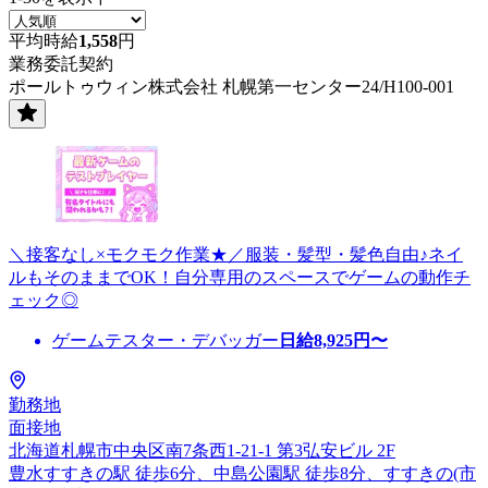
平均時給
1,558
円
業務委託契約
ポールトゥウィン株式会社 札幌第一センター24/H100-001
＼接客なし×モクモク作業★／服装・髪型・髪色自由♪ネイ
ルもそのままでOK！自分専用のスペースでゲームの動作チ
ェック◎
ゲームテスター・デバッガー
日給
8,925
円〜
勤務地
面接地
北海道札幌市中央区南7条西1-21-1 第3弘安ビル 2F
豊水すすきの駅 徒歩6分、中島公園駅 徒歩8分、すすきの(市