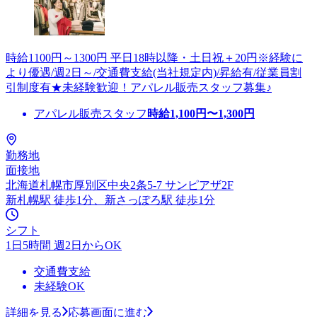
時給1100円～1300円 平日18時以降・土日祝＋20円※経験に
より優遇/週2日～/交通費支給(当社規定内)/昇給有/従業員割
引制度有★未経験歓迎！アパレル販売スタッフ募集♪
アパレル販売スタッフ
時給
1,100
円〜
1,300
円
勤務地
面接地
北海道札幌市厚別区中央2条5-7 サンピアザ2F
新札幌駅 徒歩1分、新さっぽろ駅 徒歩1分
シフト
1日5時間 週2日からOK
交通費支給
未経験OK
詳細を見る
応募画面に進む