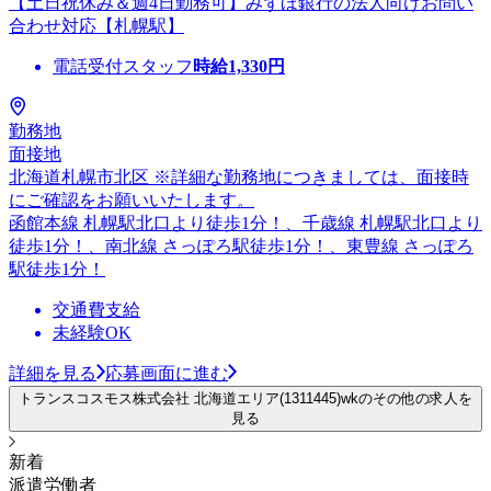
【土日祝休み＆週4日勤務可】みずほ銀行の法人向けお問い
合わせ対応【札幌駅】
電話受付スタッフ
時給
1,330
円
勤務地
面接地
北海道札幌市北区 ※詳細な勤務地につきましては、面接時
にご確認をお願いいたします。
函館本線 札幌駅北口より徒歩1分！、千歳線 札幌駅北口より
徒歩1分！、南北線 さっぽろ駅徒歩1分！、東豊線 さっぽろ
駅徒歩1分！
交通費支給
未経験OK
詳細を見る
応募画面に進む
トランスコスモス株式会社 北海道エリア(1311445)wkのその他の求人を
見る
新着
派遣労働者