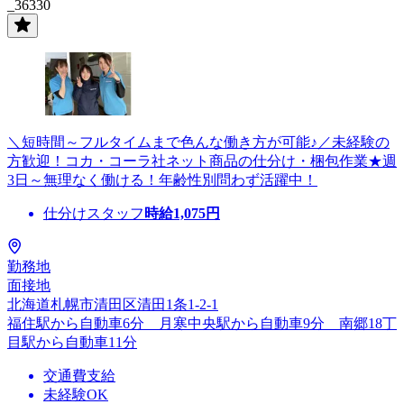
_36330
＼短時間～フルタイムまで色んな働き方が可能♪／未経験の
方歓迎！コカ・コーラ社ネット商品の仕分け・梱包作業★週
3日～無理なく働ける！年齢性別問わず活躍中！
仕分けスタッフ
時給
1,075
円
勤務地
面接地
北海道札幌市清田区清田1条1-2-1
福住駅から自動車6分 月寒中央駅から自動車9分 南郷18丁
目駅から自動車11分
交通費支給
未経験OK