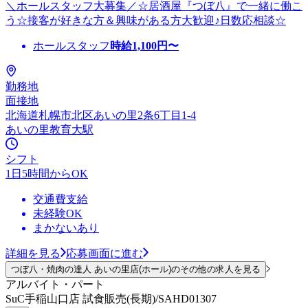
＼ホールスタッフ大募集／☆居酒屋『つぼ八』で一緒に働こ
う☆接客が好きな方＆興味がある方大歓迎♪日数応相談☆
ホールスタッフ
時給
1,100
円〜
勤務地
面接地
北海道札幌市北区あいの里2条6丁目1-4
あいの里教育大駅
シフト
1日5時間からOK
交通費支給
未経験OK
まかないあり
詳細を見る
応募画面に進む
つぼ八・焼肉の達人 あいの里店(ホール)のその他の求人を見る
アルバイト・パート
SuC手稲山口店 試食販売(長期)/SAHD01307