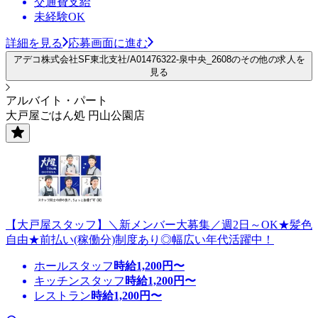
交通費支給
未経験OK
詳細を見る
応募画面に進む
アデコ株式会社SF東北支社/A01476322-泉中央_2608のその他の求人を
見る
アルバイト・パート
大戸屋ごはん処 円山公園店
【大戸屋スタッフ】＼新メンバー大募集／週2日～OK★髪色
自由★前払い(稼働分)制度あり◎幅広い年代活躍中！
ホールスタッフ
時給
1,200
円〜
キッチンスタッフ
時給
1,200
円〜
レストラン
時給
1,200
円〜