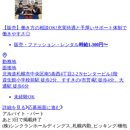
【販売】働き方の相談OK!充実待遇と手厚いサポート体制で
働きやすさ◎
販売・ファッション・レンタル
時給
1,300
円〜
勤務地
面接地
北海道札幌市中央区南5条西4丁目2-2 Nセンタービル1階
資生館小学校前駅 徒歩2分、すすきの(市営)駅 徒歩4分、大
通駅 徒歩6分
未経験OK
詳細を見る
応募画面に進む
アルバイト・パート
あと3日で掲載終了
(株)シンクランホールディングス_札幌内勤_ピッキング/梱包