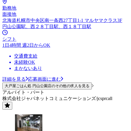
勤務地
面接地
北海道札幌市中央区南一条西27丁目1-1 マルヤマクラス3F
円山公園駅、西２８丁目駅、西１８丁目駅
シフト
1日4時間 週2日からOK
交通費支給
未経験OK
まかないあり
詳細を見る
応募画面に進む
大戸屋ごはん処 円山公園店のその他の求人を見る
アルバイト・パート
株式会社ジャパネットコミュニケーションズ/jcsprcall