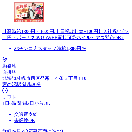
【高時給1300円～1625円/土日祝は時給+100円】入社祝い金3
万円・ボーナスあり♪WEB面接可◎ネイルピアス髪色OK♪
パチンコ店スタッフ
時給
1,300
円〜
勤務地
面接地
北海道札幌市西区発寒１４条３丁目3-10
宮の沢駅 徒歩26分
シフト
1日6時間 週2日からOK
交通費支給
未経験OK
詳細を見る
応募画面に進む