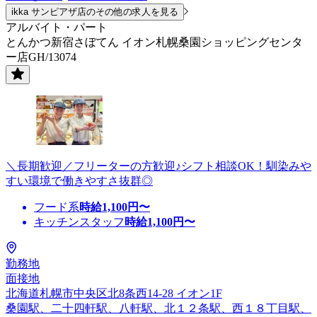
ikka サンピアザ店のその他の求人を見る
アルバイト・パート
とんかつ新宿さぼてん イオン札幌桑園ショッピングセンタ
ー店GH/13074
＼長期歓迎／フリーターの方歓迎♪シフト相談OK！馴染みや
すい環境で働きやすさ抜群◎
フード系
時給
1,100
円〜
キッチンスタッフ
時給
1,100
円〜
勤務地
面接地
北海道札幌市中央区北8条西14-28 イオン1F
桑園駅、二十四軒駅、八軒駅、北１２条駅、西１８丁目駅、