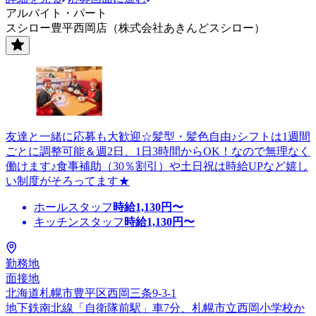
アルバイト・パート
スシロー豊平西岡店（株式会社あきんどスシロー）
友達と一緒に応募も大歓迎☆髪型・髪色自由♪シフトは1週間
ごとに調整可能＆週2日、1日3時間からOK！なので無理なく
働けます♪食事補助（30％割引）や土日祝は時給UPなど嬉し
い制度がそろってます★
ホールスタッフ
時給
1,130
円〜
キッチンスタッフ
時給
1,130
円〜
勤務地
面接地
北海道札幌市豊平区西岡三条9-3-1
地下鉄南北線「自衛隊前駅」車7分、札幌市立西岡小学校か