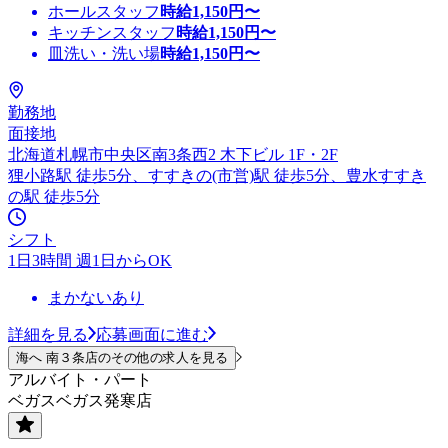
ホールスタッフ
時給
1,150
円〜
キッチンスタッフ
時給
1,150
円〜
皿洗い・洗い場
時給
1,150
円〜
勤務地
面接地
北海道札幌市中央区南3条西2 木下ビル 1F・2F
狸小路駅 徒歩5分、すすきの(市営)駅 徒歩5分、豊水すすき
の駅 徒歩5分
シフト
1日3時間 週1日からOK
まかないあり
詳細を見る
応募画面に進む
海へ 南３条店のその他の求人を見る
アルバイト・パート
ベガスベガス発寒店