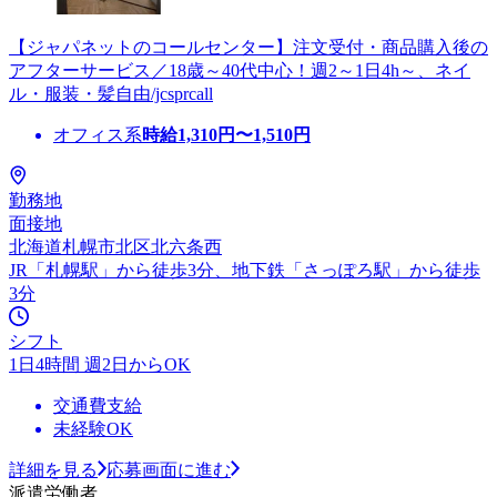
【ジャパネットのコールセンター】注文受付・商品購入後の
アフターサービス／18歳～40代中心！週2～1日4h～、ネイ
ル・服装・髪自由/jcsprcall
オフィス系
時給
1,310
円〜
1,510
円
勤務地
面接地
北海道札幌市北区北六条西
JR「札幌駅」から徒歩3分、地下鉄「さっぽろ駅」から徒歩
3分
シフト
1日4時間 週2日からOK
交通費支給
未経験OK
詳細を見る
応募画面に進む
派遣労働者