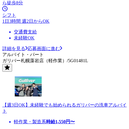
ら徒歩8分
シフト
1日3時間 週2日からOK
交通費支給
未経験OK
詳細を見る
応募画面に進む
アルバイト・パート
ガリバー札幌藻岩店（軽作業）/5G01481L
【週3日OK】未経験でも始められるガリバーの洗車アルバイ
ト
軽作業・製造系
時給
1,550
円〜