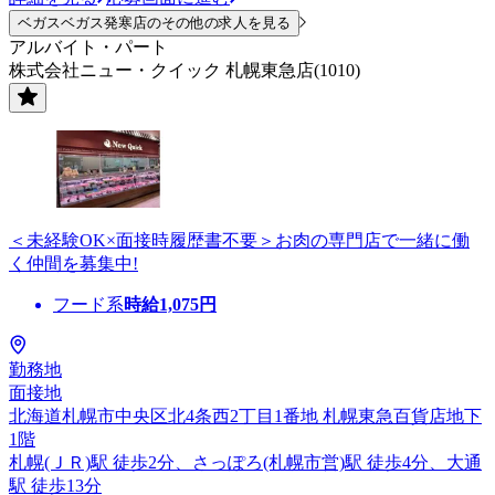
ベガスベガス発寒店のその他の求人を見る
アルバイト・パート
株式会社ニュー・クイック 札幌東急店(1010)
＜未経験OK×面接時履歴書不要＞お肉の専門店で一緒に働
く仲間を募集中!
フード系
時給
1,075
円
勤務地
面接地
北海道札幌市中央区北4条西2丁目1番地 札幌東急百貨店地下
1階
札幌(ＪＲ)駅 徒歩2分、さっぽろ(札幌市営)駅 徒歩4分、大通
駅 徒歩13分