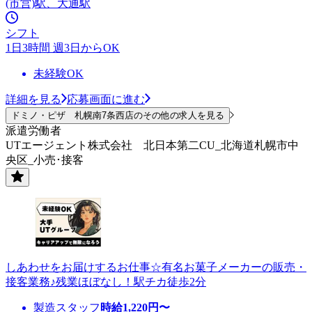
(市営)駅、大通駅
シフト
1日3時間 週3日からOK
未経験OK
詳細を見る
応募画面に進む
ドミノ・ピザ 札幌南7条西店のその他の求人を見る
派遣労働者
UTエージェント株式会社 北日本第二CU_北海道札幌市中
央区_小売･接客
しあわせをお届けするお仕事☆有名お菓子メーカーの販売・
接客業務♪残業ほぼなし！駅チカ徒歩2分
製造スタッフ
時給
1,220
円〜