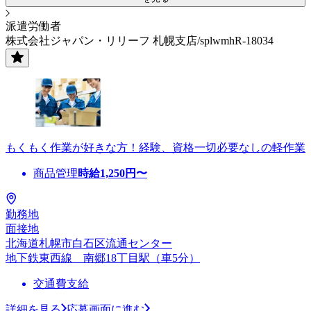
派遣労働者
株式会社ジャパン・リリーフ 札幌支店/splwmhR-18034
もくもく作業が好きな方！経験、資格一切必要なしの軽作業
商品管理
時給
1,250
円〜
勤務地
面接地
北海道札幌市白石区流通センター
地下鉄東西線 南郷18丁目駅（車5分）
交通費支給
詳細を見る
応募画面に進む