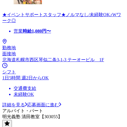
★イベントサポートスタッフ★ノルマなし/未経験OK♪Wワ
ーク◎
営業
時給
1,080
円〜
勤務地
面接地
北海道札幌市西区琴似二条3-1-3 テーオービル 1F
シフト
1日5時間 週2日からOK
交通費支給
未経験OK
詳細を見る
応募画面に進む
アルバイト・パート
明光義塾 清田教室【303055】