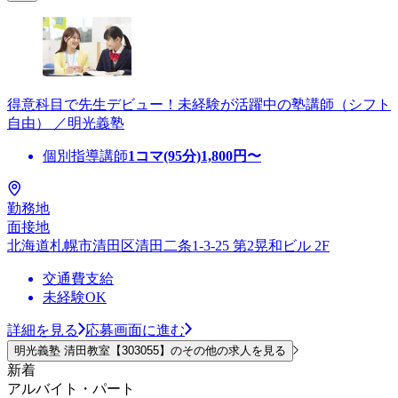
得意科目で先生デビュー！未経験が活躍中の塾講師（シフト
自由） ／明光義塾
個別指導講師
1コマ(95分)
1,800
円〜
勤務地
面接地
北海道札幌市清田区清田二条1-3-25 第2晃和ビル 2F
交通費支給
未経験OK
詳細を見る
応募画面に進む
明光義塾 清田教室【303055】のその他の求人を見る
新着
アルバイト・パート