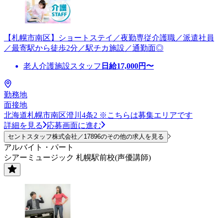
【札幌市南区】ショートステイ／夜勤専従介護職／派遣社員
／最寄駅から徒歩2分／駅チカ施設／通勤面◎
老人介護施設スタッフ
日給
17,000
円〜
勤務地
面接地
北海道札幌市南区澄川4条2 ※こちらは募集エリアです
詳細を見る
応募画面に進む
セントスタッフ株式会社／17896のその他の求人を見る
アルバイト・パート
シアーミュージック 札幌駅前校(声優講師)