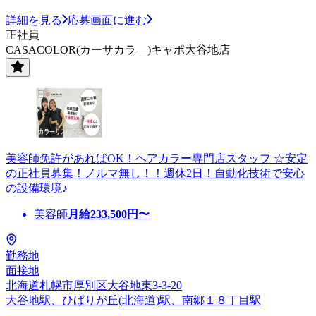
詳細を見る
応募画面に進む
正社員
CASACOLOR(カーサカラ―)キャポ大谷地店
美容師免許があればOK！ヘアカラー専門店スタッフ ☆安定
の正社員募集！ノルマ無し！！週休2日！自動化技術で安心
の設備環境♪
美容師
月給
233,500
円〜
勤務地
面接地
北海道札幌市厚別区大谷地東3-3-20
大谷地駅、ひばりが丘(北海道)駅、南郷１８丁目駅