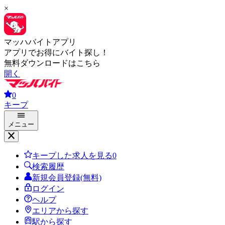
×
マッハバイトアプリ
アプリでお得にバイト探し！
無料ダウンロードはこちら
開く
0
キープ
メニュー
キープした求人を見る
0
検索履歴
新規会員登録(無料)
ログイン
ヘルプ
エリアから探す
駅から探す