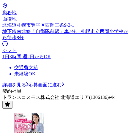
勤務地
面接地
北海道札幌市豊平区西岡三条9-3-1
地下鉄南北線「自衛隊前駅」車7分、札幌市立西岡小学校か
ら徒歩8分
シフト
1日3時間 週2日からOK
交通費支給
未経験OK
詳細を見る
応募画面に進む
契約社員
トランスコスモス株式会社 北海道エリア(1306136)wk