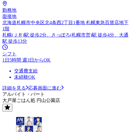
勤務地
面接地
北海道札幌市中央区北4条西2丁目1番地 札幌東急百貨店地下
1階
札幌(ＪＲ)駅 徒歩2分、さっぽろ(札幌市営)駅 徒歩4分、大通
駅 徒歩13分
シフト
1日5時間 週3日からOK
交通費支給
未経験OK
詳細を見る
応募画面に進む
アルバイト・パート
大戸屋ごはん処 円山公園店