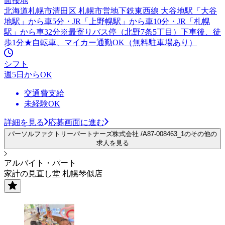
面接地
北海道札幌市清田区 札幌市営地下鉄東西線 大谷地駅「大谷
地駅」から車5分・JR「上野幌駅」から車10分・JR「札幌
駅」から車32分※最寄りバス停（北野7条5丁目）下車後、徒
歩1分★自転車、マイカー通勤OK（無料駐車場あり）
シフト
週5日からOK
交通費支給
未経験OK
詳細を見る
応募画面に進む
パーソルファクトリーパートナーズ株式会社 /A87-008463_1のその他の
求人を見る
アルバイト・パート
家計の見直し堂 札幌琴似店