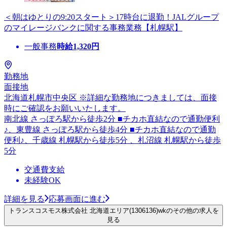
＜朝はゆとりの9:20スタート＞17時台に退勤！JALグループ
のマイレージバンクに関する事務業務【札幌駅】
一般事務
時給
1,320
円
勤務地
面接地
北海道札幌市中央区 ※詳細な勤務地につきましては、面接
時にご確認をお願いいたします。
南北線 さっぽろ駅から徒歩2分 ■チカホ直結なので通勤便利
♪、東豊線 さっぽろ駅から徒歩4分 ■チカホ直結なので通勤
便利♪、千歳線 札幌駅から徒歩5分 、札沼線 札幌駅から徒歩
5分
交通費支給
未経験OK
詳細を見る
応募画面に進む
トランスコスモス株式会社 北海道エリア(1306136)wkのその他の求人を
見る