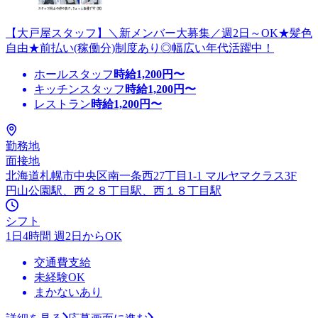
【大戸屋スタッフ】＼新メンバー大募集／週2日～OK★髪色
自由★前払い(稼働分)制度あり◎幅広い年代活躍中！
ホールスタッフ
時給
1,200
円〜
キッチンスタッフ
時給
1,200
円〜
レストラン
時給
1,200
円〜
勤務地
面接地
北海道札幌市中央区南一条西27丁目1-1 マルヤマクラス3F
円山公園駅、西２８丁目駅、西１８丁目駅
シフト
1日4時間 週2日からOK
交通費支給
未経験OK
まかないあり