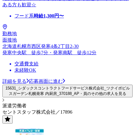
ある方も歓迎☆
フード系
時給
1,300
円〜
勤務地
面接地
北海道札幌市西区発寒4条2丁目2-30
発寒中央駅 徒歩7分・発寒南駅 徒歩12分
交通費支給
未経験OK
詳細を見る
応募画面に進む
15631_シダックスコントラクトフードサービス株式会社_ツクイポピル
スガーデン札幌発寒 内厨房_370188_AP・員のその他の求人を見る
派遣労働者
セントスタッフ株式会社／17896