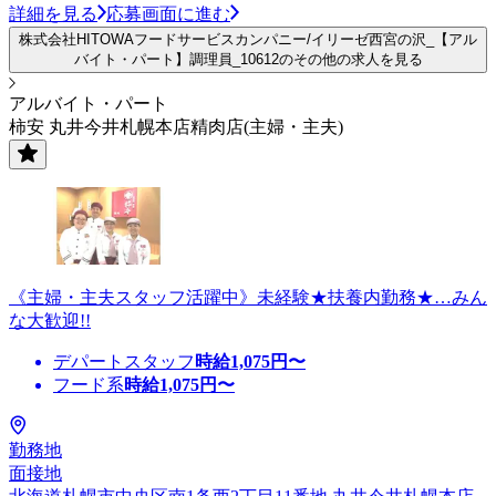
詳細を見る
応募画面に進む
株式会社HITOWAフードサービスカンパニー/イリーゼ西宮の沢_【アル
バイト・パート】調理員_10612のその他の求人を見る
アルバイト・パート
柿安 丸井今井札幌本店精肉店(主婦・主夫)
《主婦・主夫スタッフ活躍中》未経験★扶養内勤務★…みん
な大歓迎!!
デパートスタッフ
時給
1,075
円〜
フード系
時給
1,075
円〜
勤務地
面接地