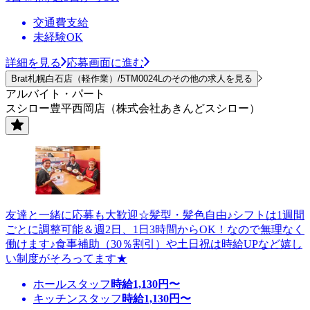
交通費支給
未経験OK
詳細を見る
応募画面に進む
Brat札幌白石店（軽作業）/5TM0024Lのその他の求人を見る
アルバイト・パート
スシロー豊平西岡店（株式会社あきんどスシロー）
友達と一緒に応募も大歓迎☆髪型・髪色自由♪シフトは1週間
ごとに調整可能＆週2日、1日3時間からOK！なので無理なく
働けます♪食事補助（30％割引）や土日祝は時給UPなど嬉し
い制度がそろってます★
ホールスタッフ
時給
1,130
円〜
キッチンスタッフ
時給
1,130
円〜