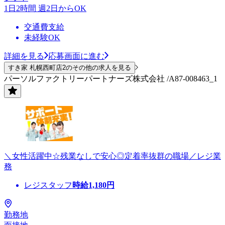
1日2時間 週2日からOK
交通費支給
未経験OK
詳細を見る
応募画面に進む
すき家 札幌西町店2のその他の求人を見る
パーソルファクトリーパートナーズ株式会社 /A87-008463_1
＼女性活躍中☆残業なしで安心◎定着率抜群の職場／レジ業
務
レジスタッフ
時給
1,180
円
勤務地