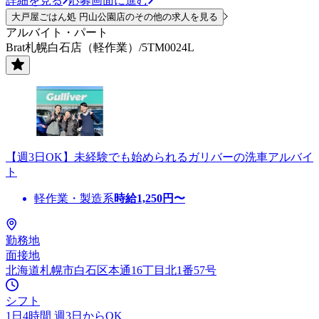
詳細を見る
応募画面に進む
大戸屋ごはん処 円山公園店のその他の求人を見る
アルバイト・パート
Brat札幌白石店（軽作業）/5TM0024L
【週3日OK】未経験でも始められるガリバーの洗車アルバイ
ト
軽作業・製造系
時給
1,250
円〜
勤務地
面接地
北海道札幌市白石区本通16丁目北1番57号
シフト
1日4時間 週3日からOK