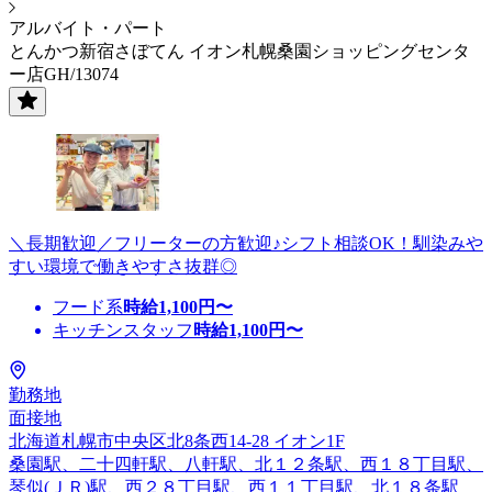
アルバイト・パート
とんかつ新宿さぼてん イオン札幌桑園ショッピングセンタ
ー店GH/13074
＼長期歓迎／フリーターの方歓迎♪シフト相談OK！馴染みや
すい環境で働きやすさ抜群◎
フード系
時給
1,100
円〜
キッチンスタッフ
時給
1,100
円〜
勤務地
面接地
北海道札幌市中央区北8条西14-28 イオン1F
桑園駅、二十四軒駅、八軒駅、北１２条駅、西１８丁目駅、
琴似(ＪＲ)駅、西２８丁目駅、西１１丁目駅、北１８条駅