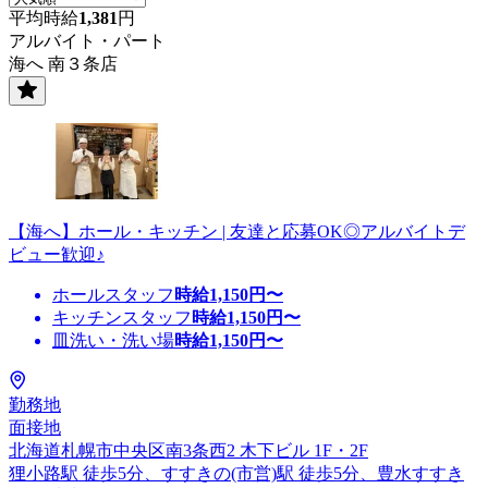
平均時給
1,381
円
アルバイト・パート
海へ 南３条店
【海へ】ホール・キッチン | 友達と応募OK◎アルバイトデ
ビュー歓迎♪
ホールスタッフ
時給
1,150
円〜
キッチンスタッフ
時給
1,150
円〜
皿洗い・洗い場
時給
1,150
円〜
勤務地
面接地
北海道札幌市中央区南3条西2 木下ビル 1F・2F
狸小路駅 徒歩5分、すすきの(市営)駅 徒歩5分、豊水すすき