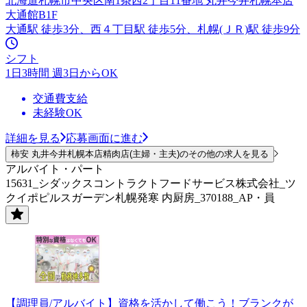
北海道札幌市中央区南1条西2丁目11番地 丸井今井札幌本店
大通館B1F
大通駅 徒歩3分、西４丁目駅 徒歩5分、札幌(ＪＲ)駅 徒歩9分
シフト
1日3時間 週3日からOK
交通費支給
未経験OK
詳細を見る
応募画面に進む
柿安 丸井今井札幌本店精肉店(主婦・主夫)のその他の求人を見る
アルバイト・パート
15631_シダックスコントラクトフードサービス株式会社_ツ
クイポピルスガーデン札幌発寒 内厨房_370188_AP・員
【調理員/アルバイト】資格を活かして働こう！ブランクが