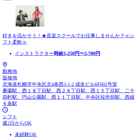
好きを活かそう！★音楽スクールでお仕事しませんか？≪シ
フト柔軟≫
インストラクター
時給
1,250
円〜
2,700
円
勤務地
面接地
北海道札幌市中央区北4条西3-1-2 成友ビル6F602号室
桑園駅、西１８丁目駅、西２８丁目駅、西１５丁目駅、二十
四軒駅、円山公園駅、西１１丁目駅、中央区役所前駅、西線
６条駅
シフト
週2日からOK
未経験OK