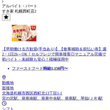
アルバイト・パート
すき家 札幌西町店2
【早朝働ける方歓迎(手当あり)】【食事補助＆前払い有】週
2・1日2h～OK！セルフレジで簡単接客◎マニュアル完備で
初バイト・未経験も安心！積極採用中
ファーストフード
時給
1,150
円〜
勤務地
面接地
北海道札幌市西区西町北13丁目1-1
宮の沢駅、発寒南駅、発寒中央駅、発寒駅、琴似(ＪＲ)駅
シフト