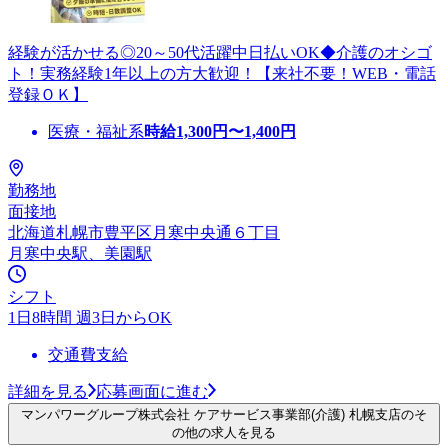
経験が活かせる◎20～50代活躍中日払いOK◆介護のオシゴ
ト！実務経験1年以上の方大歓迎！【来社不要！WEB・電話
登録ＯＫ】
医療・福祉系
時給
1,300
円〜
1,400
円
勤務地
面接地
北海道札幌市豊平区月寒中央通６丁目
月寒中央駅、美園駅
シフト
1日8時間 週3日からOK
交通費支給
詳細を見る
応募画面に進む
マンパワーグループ株式会社 ケアサービス事業部(介護) 札幌支店のそ
の他の求人を見る