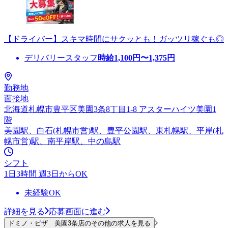
【ドライバー】スキマ時間にサクッとも！ガッツリ稼ぐも◎
デリバリースタッフ
時給
1,100
円〜
1,375
円
勤務地
面接地
北海道札幌市豊平区美園3条8丁目1-8 アスターハイツ美園1
階
美園駅、白石(札幌市営)駅、豊平公園駅、東札幌駅、平岸(札
幌市営)駅、南平岸駅、中の島駅
シフト
1日3時間 週3日からOK
未経験OK
詳細を見る
応募画面に進む
ドミノ・ピザ 美園3条店のその他の求人を見る