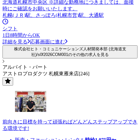
北海道札幌市中央区 ※詳細な勤務地につきましては、面接
時にご確認をお願いいたします。
札幌(ＪＲ)駅、さっぽろ(札幌市営)駅、大通駅
シフト
1日8時間からOK
詳細を見る
応募画面に進む
株式会社ヒト・コミュニケーションズ人材開発本部 (北海道支
社)/s0f2026COM001のその他の求人を見る
アルバイト・パート
アストロプロダクツ 札幌東雁来店[246]
前向きに目標を持って頑張ればどんどんステップアップでき
る環境です!
販売・ファッション・レンタル
時給
1,075
円〜