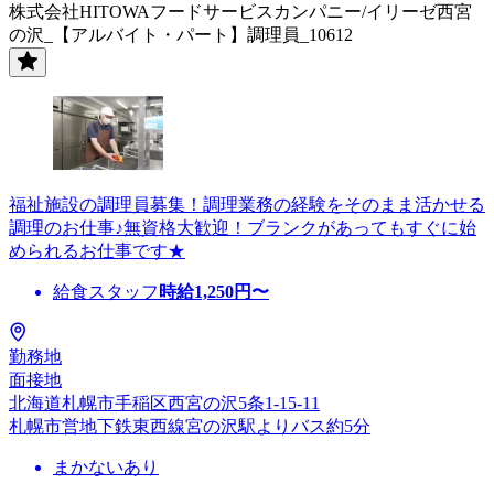
株式会社HITOWAフードサービスカンパニー/イリーゼ西宮
の沢_【アルバイト・パート】調理員_10612
福祉施設の調理員募集！調理業務の経験をそのまま活かせる
調理のお仕事♪無資格大歓迎！ブランクがあってもすぐに始
められるお仕事です★
給食スタッフ
時給
1,250
円〜
勤務地
面接地
北海道札幌市手稲区西宮の沢5条1-15-11
札幌市営地下鉄東西線宮の沢駅よりバス約5分
まかないあり