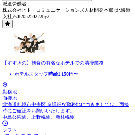
派遣労働者
株式会社ヒト・コミュニケーションズ人材開発本部 (北海道
支社)/s0f20n250222by2
【すすきの】朝食の有名なホテルでの清掃業務
ホテルスタッフ
時給
1,150
円〜
勤務地
面接地
北海道札幌市中央区 ※詳細な勤務地につきましては、面接
時にご確認をお願いいたします。
中島公園駅、上野幌駅、新札幌駅
シフト