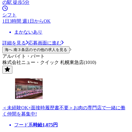
の駅 徒歩5分
シフト
1日3時間 週1日からOK
まかないあり
詳細を見る
応募画面に進む
海へ 南３条店のその他の求人を見る
アルバイト・パート
株式会社ニュー・クイック 札幌東急店(1010)
＜未経験OK×面接時履歴書不要＞お肉の専門店で一緒に働
く仲間を募集中!
フード系
時給
1,075
円