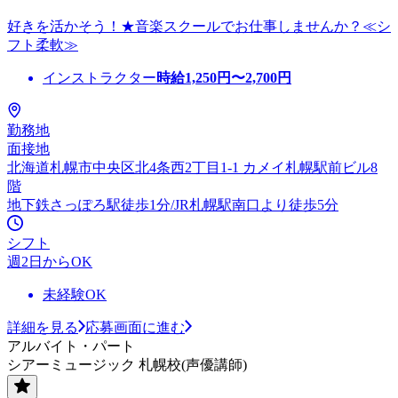
好きを活かそう！★音楽スクールでお仕事しませんか？≪シ
フト柔軟≫
インストラクター
時給
1,250
円〜
2,700
円
勤務地
面接地
北海道札幌市中央区北4条西2丁目1-1 カメイ札幌駅前ビル8
階
地下鉄さっぽろ駅徒歩1分/JR札幌駅南口より徒歩5分
シフト
週2日からOK
未経験OK
詳細を見る
応募画面に進む
アルバイト・パート
シアーミュージック 札幌校(声優講師)