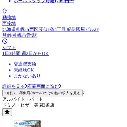
ホールスタッフ
時給
1,160
円〜
勤務地
面接地
北海道札幌市西区琴似1条4丁目 紀伊國屋ビル2F
琴似(札幌市営)駅
シフト
1日3時間 週2日からOK
交通費支給
未経験OK
まかないあり
詳細を見る
応募画面に進む
つぼ八 琴似店(ホール)のその他の求人を見る
アルバイト・パート
ドミノ・ピザ 美園3条店