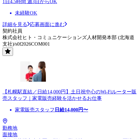
1日4.5時間 週3日からOK
未経験OK
詳細を見る
応募画面に進む
契約社員
株式会社ヒト・コミュニケーションズ人材開発本部 (北海道
支社)/s0f2026COM001
【札幌駅直結／日給14,000円】土日祝中心のWi-Fiルーター販
売スタッフ｜家電販売経験を活かせるお仕事
家電販売スタッフ
日給
14,000
円〜
勤務地
面接地