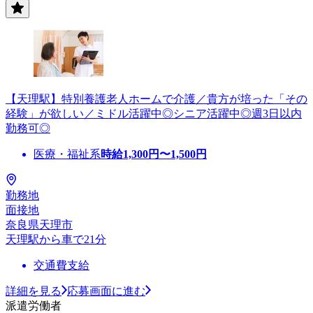
【天理駅】特別養護老人ホームで介護／貴方が培った「その
経験」が欲しい／ミドル活躍中◎シニア活躍中◎週3日以内
勤務可◎
医療・福祉系
時給
1,300
円〜
1,500
円
勤務地
面接地
奈良県天理市
天理駅から車で21分
交通費支給
詳細を見る
応募画面に進む
派遣労働者