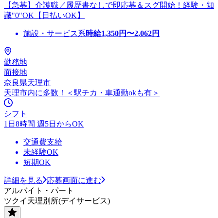
【急募】介護職／履歴書なしで即応募＆スグ開始！経験・知
識"0"OK【日払いOK】
施設・サービス系
時給
1,350
円〜
2,062
円
勤務地
面接地
奈良県天理市
天理市内に多数！＜駅チカ・車通勤okも有＞
シフト
1日8時間 週5日からOK
交通費支給
未経験OK
短期OK
詳細を見る
応募画面に進む
アルバイト・パート
ツクイ天理別所(デイサービス)