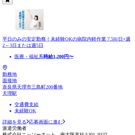
平日のみの安定勤務！未経験OKの病院内軽作業 7.5H/日×週
2～3日または週5日
医療・福祉系
時給
1,200
円〜
勤務地
面接地
奈良県天理市三島町200番地
天理駅
交通費支給
未経験OK
詳細を見る
応募画面に進む
派遣労働者
株式会社ニッソーネット 南大阪支社/1201_9337