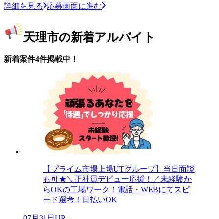
詳細を見る
応募画面に進む
天理市の新着アルバイト
新着案件4件掲載中！
【プライム市場上場UTグループ】当日面談
も可★＼正社員デビュー応援！／未経験か
らOKの工場ワーク！電話・WEBにてスピ
ード選考！日払いOK
07月31日UP