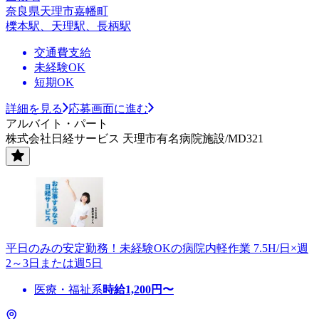
奈良県天理市嘉幡町
櫟本駅、天理駅、長柄駅
交通費支給
未経験OK
短期OK
詳細を見る
応募画面に進む
アルバイト・パート
株式会社日経サービス 天理市有名病院施設/MD321
平日のみの安定勤務！未経験OKの病院内軽作業 7.5H/日×週
2～3日または週5日
医療・福祉系
時給
1,200
円〜