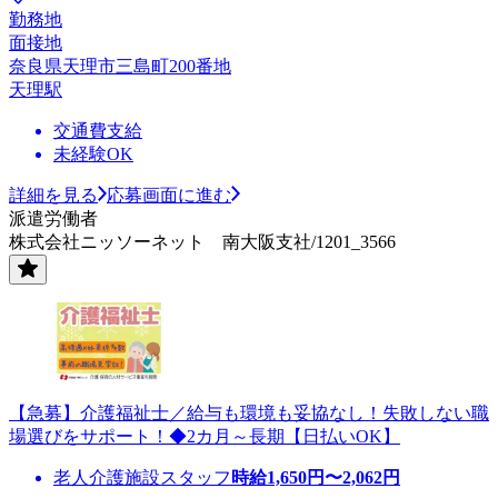
勤務地
面接地
奈良県天理市三島町200番地
天理駅
交通費支給
未経験OK
詳細を見る
応募画面に進む
派遣労働者
株式会社ニッソーネット 南大阪支社/1201_3566
【急募】介護福祉士／給与も環境も妥協なし！失敗しない職
場選びをサポート！◆2カ月～長期【日払いOK】
老人介護施設スタッフ
時給
1,650
円〜
2,062
円