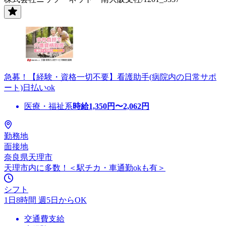
急募！【経験・資格一切不要】看護助手(病院内の日常サポ
ート)日払いok
医療・福祉系
時給
1,350
円〜
2,062
円
勤務地
面接地
奈良県天理市
天理市内に多数！＜駅チカ・車通勤okも有＞
シフト
1日8時間 週5日からOK
交通費支給