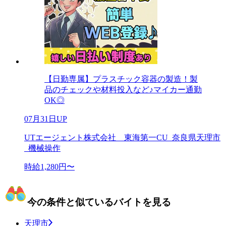
【日勤専属】プラスチック容器の製造！製
品のチェックや材料投入など♪マイカー通勤
OK◎
07月31日UP
UTエージェント株式会社 東海第一CU_奈良県天理市
_機械操作
時給1,280円〜
今の条件と似ているバイトを見る
天理市