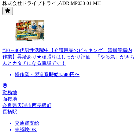
株式会社ドライブトライブ/DR:MP033-01-MH
#30～40代男性活躍中【介護用品のピッキング、清掃等構内
作業】昇給あり★頑張りはしっかり評価！「やる気」がきち
んとカタチになる職場です！
軽作業・製造系
時給
1,500
円〜
勤務地
面接地
奈良県天理市西長柄町
長柄駅
交通費支給
未経験OK