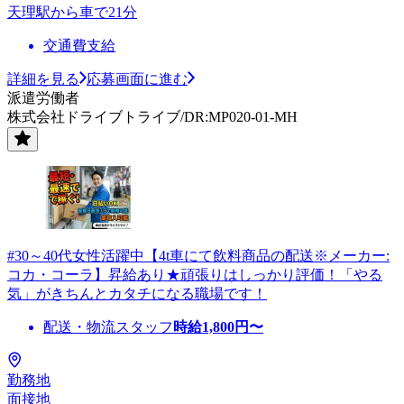
天理駅から車で21分
交通費支給
詳細を見る
応募画面に進む
派遣労働者
株式会社ドライブトライブ/DR:MP020-01-MH
#30～40代女性活躍中【4t車にて飲料商品の配送※メーカー:
コカ・コーラ】昇給あり★頑張りはしっかり評価！「やる
気」がきちんとカタチになる職場です！
配送・物流スタッフ
時給
1,800
円〜
勤務地
面接地