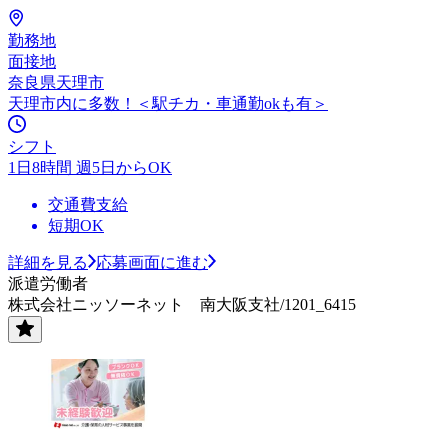
勤務地
面接地
奈良県天理市
天理市内に多数！＜駅チカ・車通勤okも有＞
シフト
1日8時間 週5日からOK
交通費支給
短期OK
詳細を見る
応募画面に進む
派遣労働者
株式会社ニッソーネット 南大阪支社/1201_6415