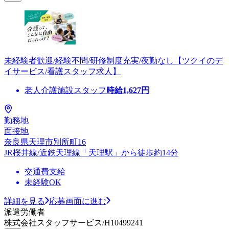
未経験者歓迎/経験不問/研修制度充実/夜勤なし【ツクイのデ
イサービス/看護スタッフ求人】
老人介護施設スタッフ
時給
1,627
円
勤務地
面接地
奈良県天理市別所町16
JR桜井線/近鉄天理線「天理駅」から徒歩約14分
交通費支給
未経験OK
詳細を見る
応募画面に進む
派遣労働者
株式会社スタッフサービス/H10499241