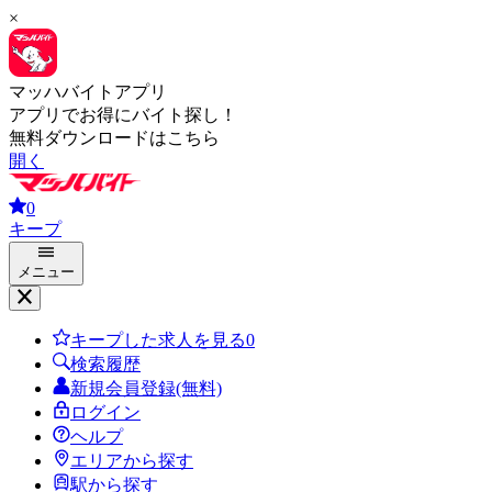
×
マッハバイトアプリ
アプリでお得にバイト探し！
無料ダウンロードはこちら
開く
0
キープ
メニュー
キープした求人を見る
0
検索履歴
新規会員登録(無料)
ログイン
ヘルプ
エリアから探す
駅から探す