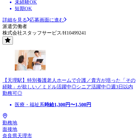
未経験OK
短期OK
詳細を見る
応募画面に進む
派遣労働者
株式会社スタッフサービス/H10499241
【天理駅】特別養護老人ホームで介護／貴方が培った「その
経験」が欲しい／ミドル活躍中◎シニア活躍中◎週3日以内
勤務可◎
医療・福祉系
時給
1,300
円〜
1,500
円
勤務地
面接地
奈良県天理市