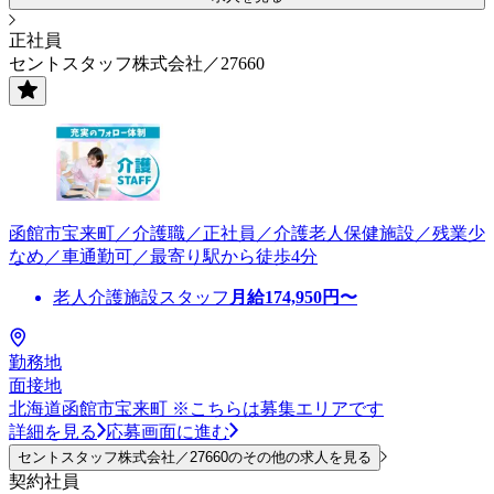
正社員
セントスタッフ株式会社／27660
函館市宝来町／介護職／正社員／介護老人保健施設／残業少
なめ／車通勤可／最寄り駅から徒歩4分
老人介護施設スタッフ
月給
174,950
円〜
勤務地
面接地
北海道函館市宝来町 ※こちらは募集エリアです
詳細を見る
応募画面に進む
セントスタッフ株式会社／27660のその他の求人を見る
契約社員