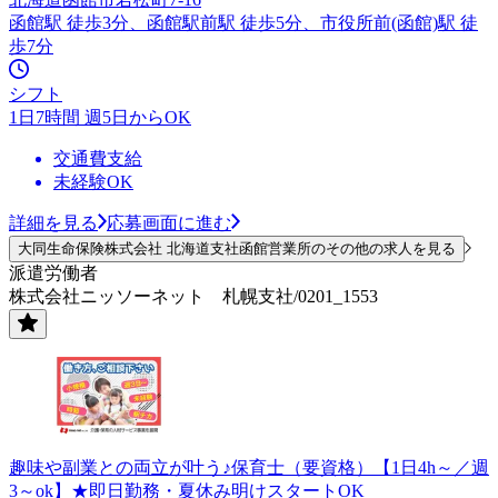
函館駅 徒歩3分、函館駅前駅 徒歩5分、市役所前(函館)駅 徒
歩7分
シフト
1日7時間 週5日からOK
交通費支給
未経験OK
詳細を見る
応募画面に進む
大同生命保険株式会社 北海道支社函館営業所のその他の求人を見る
派遣労働者
株式会社ニッソーネット 札幌支社/0201_1553
趣味や副業との両立が叶う♪保育士（要資格）【1日4h～／週
3～ok】★即日勤務・夏休み明けスタートOK