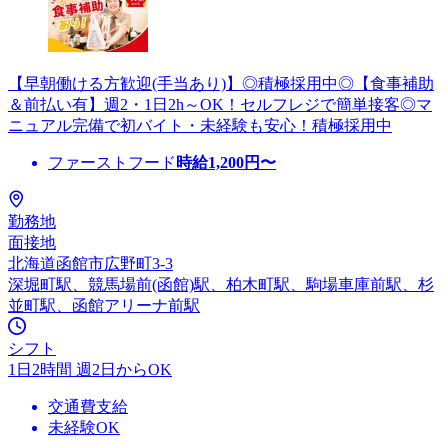
【早朝働ける方歓迎(手当あり)】◎積極採用中◎【食事補助
＆前払い有】週2・1日2h～OK！セルフレジで簡単接客◎マ
ニュアル完備で初バイト・未経験も安心！積極採用中
ファーストフード
時給
1,200
円〜
勤務地
面接地
北海道函館市広野町3-3
深堀町駅、競馬場前(函館)駅、柏木町駅、駒場車庫前駅、杉
並町駅、函館アリーナ前駅
シフト
1日2時間 週2日からOK
交通費支給
未経験OK