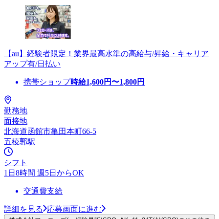
【au】経験者限定！業界最高水準の高給与/昇給・キャリア
アップ有/日払い
携帯ショップ
時給
1,600
円〜
1,800
円
勤務地
面接地
北海道函館市亀田本町66-5
五稜郭駅
シフト
1日8時間 週5日からOK
交通費支給
詳細を見る
応募画面に進む