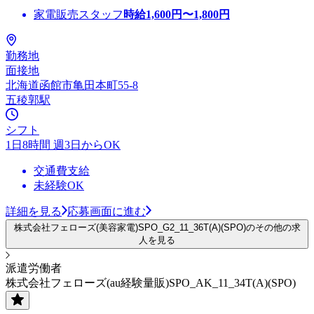
家電販売スタッフ
時給
1,600
円〜
1,800
円
勤務地
面接地
北海道函館市亀田本町55-8
五稜郭駅
シフト
1日8時間 週3日からOK
交通費支給
未経験OK
詳細を見る
応募画面に進む
株式会社フェローズ(美容家電)SPO_G2_11_36T(A)(SPO)のその他の求
人を見る
派遣労働者
株式会社フェローズ(au経験量販)SPO_AK_11_34T(A)(SPO)