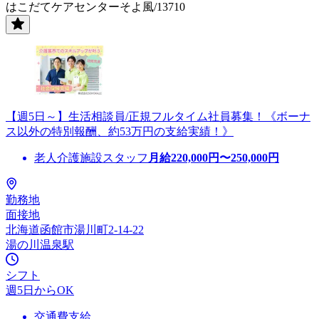
はこだてケアセンターそよ風/13710
【週5日～】生活相談員/正規フルタイム社員募集！《ボーナ
ス以外の特別報酬、約53万円の支給実績！》
老人介護施設スタッフ
月給
220,000
円〜
250,000
円
勤務地
面接地
北海道函館市湯川町2-14-22
湯の川温泉駅
シフト
週5日からOK
交通費支給