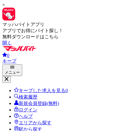
×
マッハバイトアプリ
アプリでお得にバイト探し！
無料ダウンロードはこちら
開く
0
キープ
メニュー
キープした求人を見る
0
検索履歴
新規会員登録(無料)
ログイン
ヘルプ
エリアから探す
駅から探す