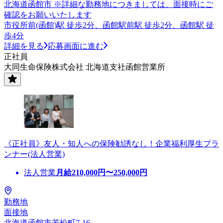
北海道函館市 ※詳細な勤務地につきましては、面接時にご
確認をお願いいたします
市役所前(函館)駅 徒歩2分、函館駅前駅 徒歩2分、函館駅 徒
歩4分
詳細を見る
応募画面に進む
正社員
大同生命保険株式会社 北海道支社函館営業所
《正社員》友人・知人への保険勧誘なし！企業福利厚生プラ
ンナー(法人営業)
法人営業
月給
210,000
円〜
250,000
円
勤務地
面接地
北海道函館市若松町7-16