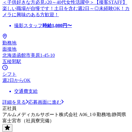
＜子供好きな方必見♪20～40代女性活躍中＞【接客STAFF】
楽しい職場が自慢です！土日を含む週2日～◎未経験OK！カ
メラに興味のある方歓迎！
撮影スタッフ
時給
1,080
円〜
勤務地
面接地
北海道函館市美原1-45-10
五稜郭駅
シフト
週2日からOK
交通費支給
詳細を見る
応募画面に進む
正社員
アルムメディカルサポート株式会社 A06_1※勤務地:静岡県
富士宮市（社員寮完備）