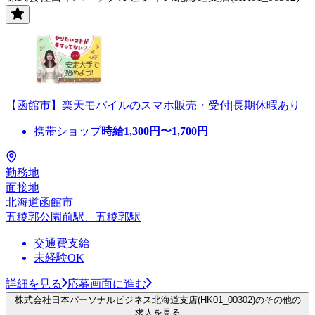
【函館市】楽天モバイルのスマホ販売・受付|長期休暇あり
携帯ショップ
時給
1,300
円〜
1,700
円
勤務地
面接地
北海道函館市
五稜郭公園前駅、五稜郭駅
交通費支給
未経験OK
詳細を見る
応募画面に進む
株式会社日本パーソナルビジネス北海道支店(HK01_00302)のその他の
求人を見る