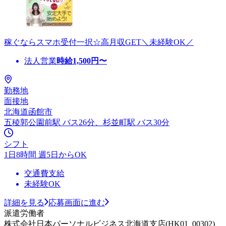
稼ぐならスマホ受付一択☆高月収GET＼未経験OK／
法人営業
時給
1,500
円〜
勤務地
面接地
北海道函館市
五稜郭公園前駅 バス26分、杉並町駅 バス30分
シフト
1日8時間 週5日からOK
交通費支給
未経験OK
詳細を見る
応募画面に進む
派遣労働者
株式会社日本パーソナルビジネス北海道支店(HK01_00302)