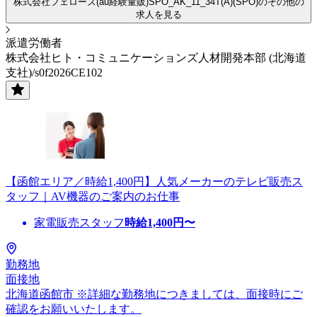
株式会社フェローズ(au経験量販)SPO_AK_11_34T(A)(SPO)のその他の
求人を見る
派遣労働者
株式会社ヒト・コミュニケーションズ人材開発本部 (北海道
支社)/s0f2026CE102
【函館エリア／時給1,400円】人気メーカーのテレビ販売ス
タッフ｜AV機器のご案内のお仕事
家電販売スタッフ
時給
1,400
円〜
勤務地
面接地
北海道函館市 ※詳細な勤務地につきましては、面接時にご
確認をお願いいたします。