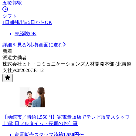
五稜郭駅
シフト
1日8時間 週5日からOK
未経験OK
詳細を見る
応募画面に進む
新着
派遣労働者
株式会社ヒト・コミュニケーションズ人材開発本部 (北海道
支社)/s0f2026CE112
【函館市／時給1,550円】家電量販店でテレビ販売スタッフ
｜週5日フルタイム・長期のお仕事
家電販売スタッフ
時給
1,550
円〜