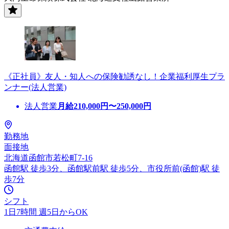
《正社員》友人・知人への保険勧誘なし！企業福利厚生プラ
ンナー(法人営業)
法人営業
月給
210,000
円〜
250,000
円
勤務地
面接地
北海道函館市若松町7-16
函館駅 徒歩3分、函館駅前駅 徒歩5分、市役所前(函館)駅 徒
歩7分
シフト
1日7時間 週5日からOK