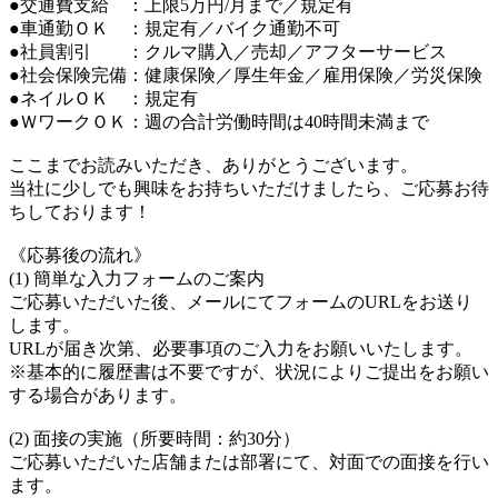
●交通費支給 ：上限5万円/月まで／規定有
●車通勤ＯＫ ：規定有／バイク通勤不可
●社員割引 ：クルマ購入／売却／アフターサービス
●社会保険完備：健康保険／厚生年金／雇用保険／労災保険
●ネイルＯＫ ：規定有
●ＷワークＯＫ：週の合計労働時間は40時間未満まで
ここまでお読みいただき、ありがとうございます。
当社に少しでも興味をお持ちいただけましたら、ご応募お待
ちしております！
《応募後の流れ》
(1) 簡単な入力フォームのご案内
ご応募いただいた後、メールにてフォームのURLをお送り
します。
URLが届き次第、必要事項のご入力をお願いいたします。
※基本的に履歴書は不要ですが、状況によりご提出をお願い
する場合があります。
(2) 面接の実施（所要時間：約30分）
ご応募いただいた店舗または部署にて、対面での面接を行い
ます。