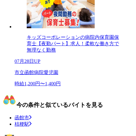
キッズコーポレーションの病院内保育園保
育士【夜勤パート】求人！柔軟な働き方で
無理なく勤務
07月28日UP
市立函館病院愛児園
時給1,200円〜1,400円
今の条件と似ているバイトを見る
函館市
桔梗駅