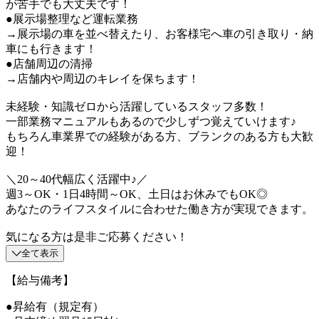
が苦手でも大丈夫です！
●展示場整理など運転業務
→展示場の車を並べ替えたり、お客様宅へ車の引き取り・納
車にも行きます！
●店舗周辺の清掃
→店舗内や周辺のキレイを保ちます！
未経験・知識ゼロから活躍しているスタッフ多数！
一部業務マニュアルもあるので少しずつ覚えていけます♪
もちろん車業界での経験がある方、ブランクのある方も大歓
迎！
＼20～40代幅広く活躍中♪／
週3～OK・1日4時間～OK、土日はお休みでもOK◎
あなたのライフスタイルに合わせた働き方が実現できます。
気になる方は是非ご応募ください！
全て表示
【給与備考】
●昇給有（規定有）