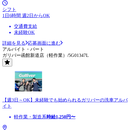
シフト
1日6時間 週2日からOK
交通費支給
未経験OK
詳細を見る
応募画面に進む
アルバイト・パート
ガリバー函館新道店（軽作業）/5G01347L
【週3日～OK】未経験でも始められるガリバーの洗車アルバ
イト
軽作業・製造系
時給
1,250
円〜