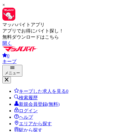
×
マッハバイトアプリ
アプリでお得にバイト探し！
無料ダウンロードはこちら
開く
0
キープ
メニュー
キープした求人を見る
0
検索履歴
新規会員登録(無料)
ログイン
ヘルプ
エリアから探す
駅から探す