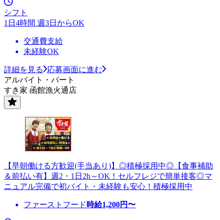
シフト
1日4時間 週3日からOK
交通費支給
未経験OK
詳細を見る
応募画面に進む
アルバイト・パート
すき家 函館漁火通店
【早朝働ける方歓迎(手当あり)】◎積極採用中◎【食事補助
＆前払い有】週2・1日2h～OK！セルフレジで簡単接客◎マ
ニュアル完備で初バイト・未経験も安心！積極採用中
ファーストフード
時給
1,200
円〜