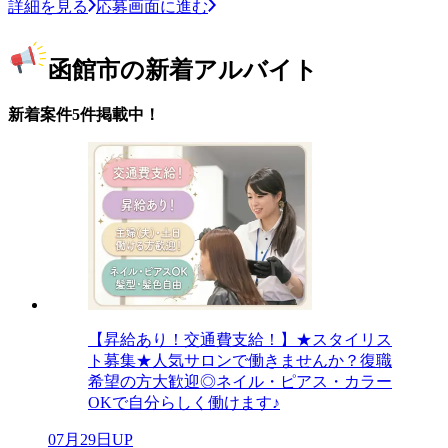
詳細を見る
応募画面に進む
函館市の新着アルバイト
新着案件5件掲載中！
【昇給あり！交通費支給！】★スタイリス
ト募集★人気サロンで働きませんか？復職
希望の方大歓迎◎ネイル・ピアス・カラー
OKで自分らしく働けます♪
07月29日UP