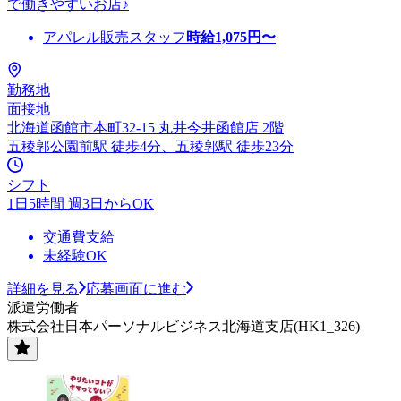
で働きやすいお店♪
アパレル販売スタッフ
時給
1,075
円〜
勤務地
面接地
北海道函館市本町32-15 丸井今井函館店 2階
五稜郭公園前駅 徒歩4分、五稜郭駅 徒歩23分
シフト
1日5時間 週3日からOK
交通費支給
未経験OK
詳細を見る
応募画面に進む
派遣労働者
株式会社日本パーソナルビジネス北海道支店(HK1_326)