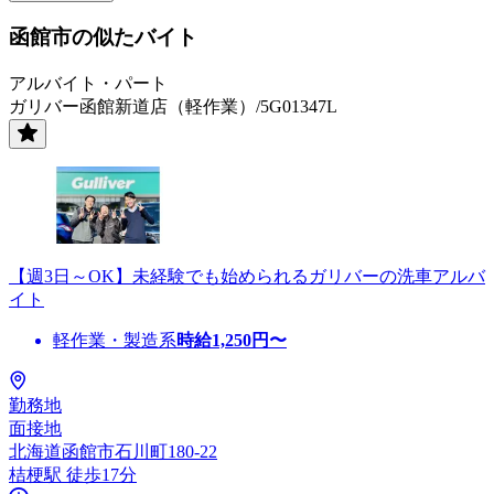
函館市の似たバイト
アルバイト・パート
ガリバー函館新道店（軽作業）/5G01347L
【週3日～OK】未経験でも始められるガリバーの洗車アルバ
イト
軽作業・製造系
時給
1,250
円〜
勤務地
面接地
北海道函館市石川町180-22
桔梗駅 徒歩17分