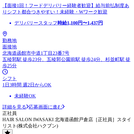
【面接1回！フードデリバリー経験者歓迎】給与前払制度あ
りシフト都合つきやすい！未経験・Wワーク歓迎
デリバリースタッフ
時給
1,100
円〜
1,437
円
勤務地
面接地
北海道函館市中道1丁目23番7号
五稜郭駅 徒歩23分、五稜郭公園前駅 徒歩24分、杉並町駅 徒
歩25分
シフト
1日3時間 週2日からOK
未経験OK
詳細を見る
応募画面に進む
正社員
HAIR SALON IWASAKI 北海道函館戸倉店［正社員］スタイ
リスト(株式会社ハクブン)