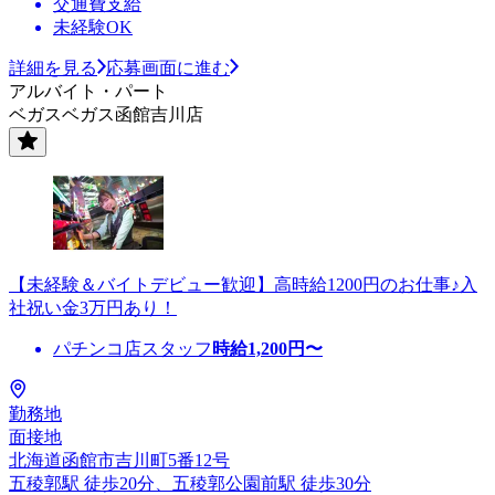
交通費支給
未経験OK
詳細を見る
応募画面に進む
アルバイト・パート
ベガスベガス函館吉川店
【未経験＆バイトデビュー歓迎】高時給1200円のお仕事♪入
社祝い金3万円あり！
パチンコ店スタッフ
時給
1,200
円〜
勤務地
面接地
北海道函館市吉川町5番12号
五稜郭駅 徒歩20分、五稜郭公園前駅 徒歩30分