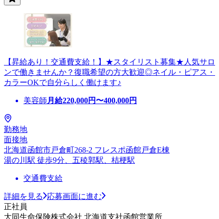
【昇給あり！交通費支給！】★スタイリスト募集★人気サロ
ンで働きませんか？復職希望の方大歓迎◎ネイル・ピアス・
カラーOKで自分らしく働けます♪
美容師
月給
220,000
円〜
400,000
円
勤務地
面接地
北海道函館市戸倉町268-2 フレスポ函館戸倉E棟
湯の川駅 徒歩9分、五稜郭駅、桔梗駅
交通費支給
詳細を見る
応募画面に進む
正社員
大同生命保険株式会社 北海道支社函館営業所