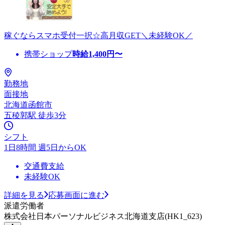
稼ぐならスマホ受付一択☆高月収GET＼未経験OK／
携帯ショップ
時給
1,400
円〜
勤務地
面接地
北海道函館市
五稜郭駅 徒歩3分
シフト
1日8時間 週5日からOK
交通費支給
未経験OK
詳細を見る
応募画面に進む
派遣労働者
株式会社日本パーソナルビジネス北海道支店(HK1_623)