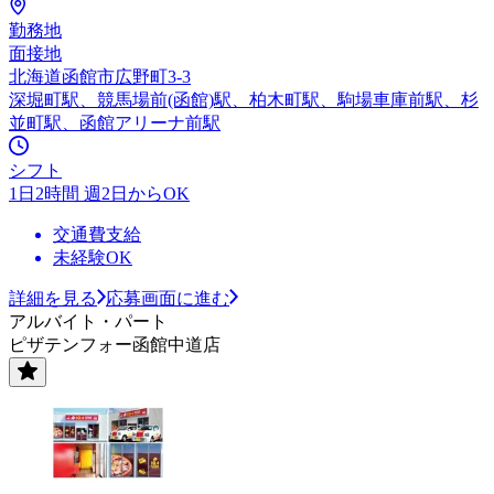
勤務地
面接地
北海道函館市広野町3-3
深堀町駅、競馬場前(函館)駅、柏木町駅、駒場車庫前駅、杉
並町駅、函館アリーナ前駅
シフト
1日2時間 週2日からOK
交通費支給
未経験OK
詳細を見る
応募画面に進む
アルバイト・パート
ピザテンフォー函館中道店