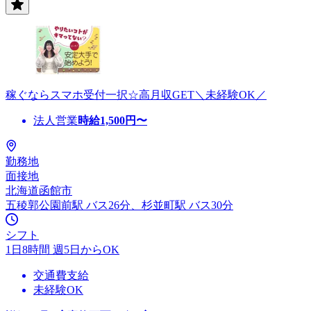
稼ぐならスマホ受付一択☆高月収GET＼未経験OK／
法人営業
時給
1,500
円〜
勤務地
面接地
北海道函館市
五稜郭公園前駅 バス26分、杉並町駅 バス30分
シフト
1日8時間 週5日からOK
交通費支給
未経験OK