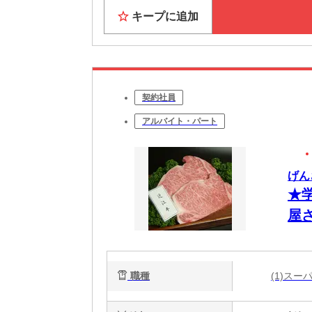
キープに追加
契約社員
アルバイト・パート
げん
★
屋
職種
(1)ス