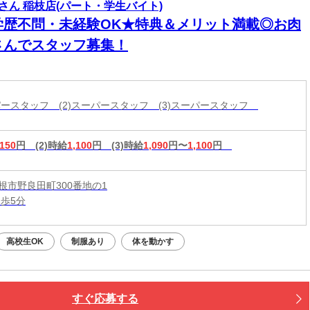
さん 稲枝店(パート・学生バイト)
学歴不問・未経験OK★特典＆メリット満載◎お肉
さんでスタッフ募集！
ーパースタッフ (2)スーパースタッフ (3)スーパースタッフ
,150
円
(2)時給
1,100
円
(3)時給
1,090
円〜
1,100
円
根市野良田町300番地の1
徒歩5分
高校生OK
制服あり
体を動かす
すぐ応募する