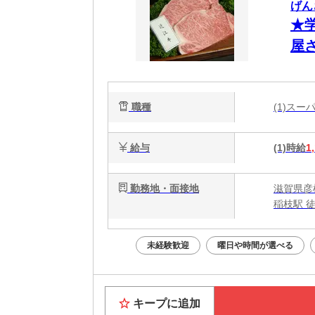
げん
★
屋
職種
(1)ス
給与
(1)時給
1
勤務地・面接地
滋賀県彦
稲枝駅 
未経験歓迎
曜日や時間が選べる
キープに追加