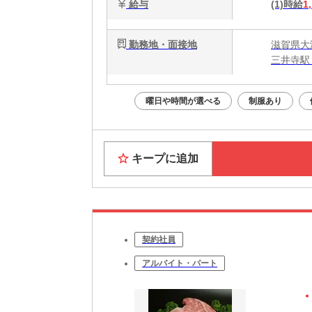
給与
(1)時給
1
勤務地・面接地
滋賀県大津
三井寺駅
曜日や時間が選べる
制服あり
キープに追加
契約社員
アルバイト・パート