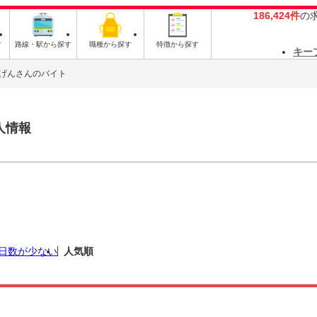
186,424件
の
す
路線・駅から探す
職種から探す
特徴から探す
キー
げんさんのバイト
人情報
日数が少ない
人気順