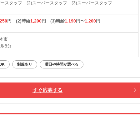
ーパースタッフ (2)スーパースタッフ (3)スーパースタッフ
,250
円
(2)時給
1,200
円
(3)時給
1,190
円〜
1,200
円
木市
徒歩8分
OK
制服あり
曜日や時間が選べる
すぐ応募する