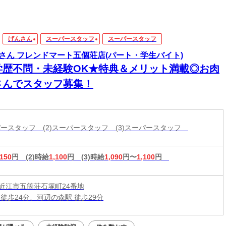
げんさん
スーパースタッフ
スーパースタッフ
さん フレンドマート五個荘店(パート・学生バイト)
学歴不問・未経験OK★特典＆メリット満載◎お肉
さんでスタッフ募集！
ーパースタッフ (2)スーパースタッフ (3)スーパースタッフ
,150
円
(2)時給
1,100
円
(3)時給
1,090
円〜
1,100
円
近江市五箇荘石塚町24番地
 徒歩24分、河辺の森駅 徒歩29分