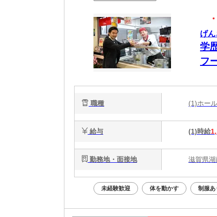
げん
学
フ
職種
(1)ホ
給与
(1)時給
1
勤務地・面接地
滋賀県湖
未経験歓迎
体を動かす
制服あ