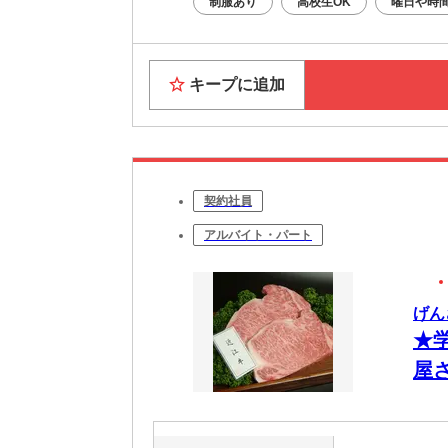
制服あり
高校生OK
曜日や時
キープに追加
契約社員
アルバイト・パート
げん
★
屋