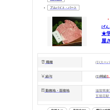
アルバイト・パート
げん
★
屋
職種
(1)ス
給与
(1)時給
1
勤務地・面接地
滋賀県東
五箇荘駅