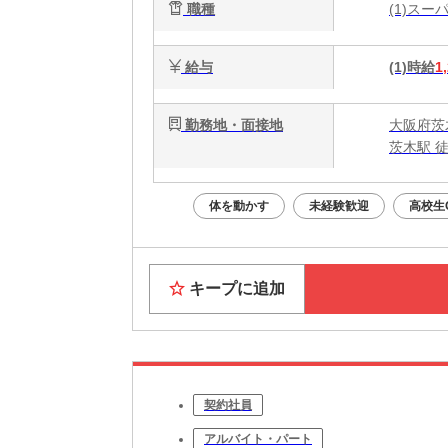
職種
(1)ス
給与
(1)時給
1
勤務地・面接地
大阪府茨
茨木駅 
体を動かす
未経験歓迎
高校生
キープに追加
契約社員
アルバイト・パート