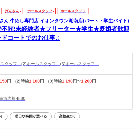
げんさん
ホールスタッフ
ホールスタッフ
さん 牛めし専門店 イオンタウン湖南店(パート・学生バイト)
歴不問!未経験者★フリーター★学生★既婚者歓迎
ードコートでのお仕事♫
ールスタッフ (2)ホールスタッフ (3)ホールスタッフ
,150
円
(2)時給
1,100
円
(3)時給
1,190
円〜
1,200
円
南市岩根4580
り
曜日や時間が選べる
高校生OK