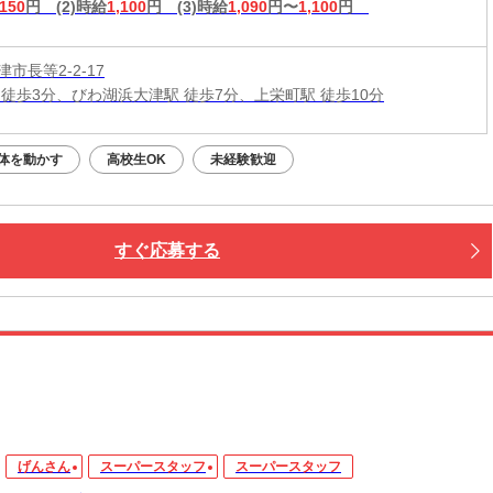
,150
円
(2)時給
1,100
円
(3)時給
1,090
円〜
1,100
円
市長等2-2-17
 徒歩3分、びわ湖浜大津駅 徒歩7分、上栄町駅 徒歩10分
体を動かす
高校生OK
未経験歓迎
すぐ応募する
げんさん
スーパースタッフ
スーパースタッフ