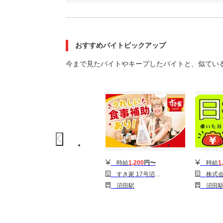
おすすめバイトピックアップ
今まで見たバイトやキープしたバイトと、似てい
時給
1,200
円〜
時給
1
すき家 17号沼田店
株式会社綜合キャリアオプション(
沼田駅
沼田