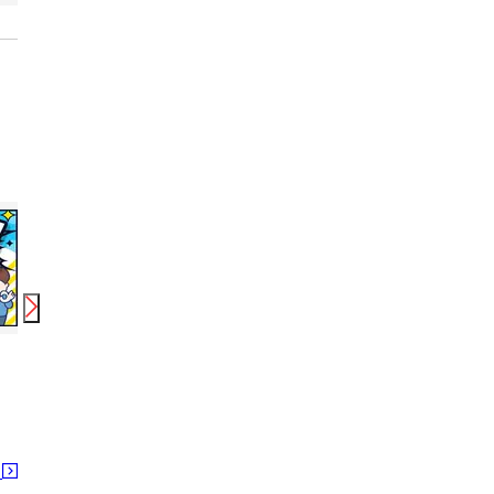
時給
1,350
円〜
時給
1,350
円〜
日給
株式会社綜合キャリアオプション(1314GH0803G14★92-N)
株式会社綜合キャリアオプション(1314GH0803G15★32-N)
テイケイ株式会社 
沼田駅
沼田駅
沼田駅
る