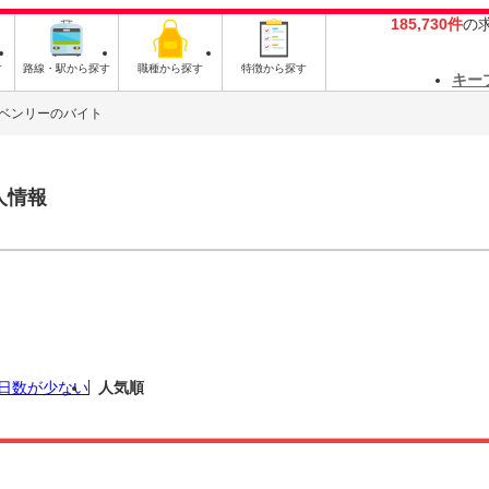
185,730件
の
す
路線・駅から探す
職種から探す
特徴から探す
キー
ベンリーのバイト
人情報
日数が少ない
人気順