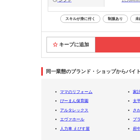
スキルが身に付く
制服あり
未
キープに追加
同一業態のブランド・ショップからバイ
ママのリフォーム
家
ぴーまん保育園
太
アルタレックス
さ
エヴァホール
プ
人力車 えびす屋
府