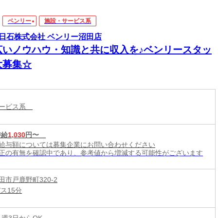
ベンリー
施設・サービス系
日石株式会社 ベンリー沼田店
広いノウハウ・知識と共に収入を♪ベンリースタッ
大募集☆
サービス系
時給
1,030
円〜
給与額については募集企業にお問い合わせください
正の有無を確認中であり、参考値から増減する可能性がございます
市戸鹿野町320-2
ス15分
 週3日からOK