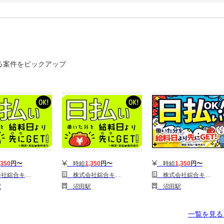
る案件をピックアップ
,350
円〜
時給
1,350
円〜
時給
1,350
円〜
1314GH0803G15★35-N)
株式会社綜合キャリアオプション(1314GH0803G15★85-N)
株式会社綜合キャリアオプション(1314GH0803G15★14-N)
駅
沼田駅
沼田駅
一覧を見