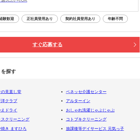
経験歓迎
正社員登用あり
契約社員登用あり
年齢不問
すぐ応募する
トを探す
計の見直し堂
ベネッセ介護センター
平洋クラブ
アルターイン
かえドライ
おしゃれ洗濯じゃぶじゃぶ
ラスクリーニング
コトブキクリーニング
中焼き ますひろ
放課後等デイサービス 元気っ子