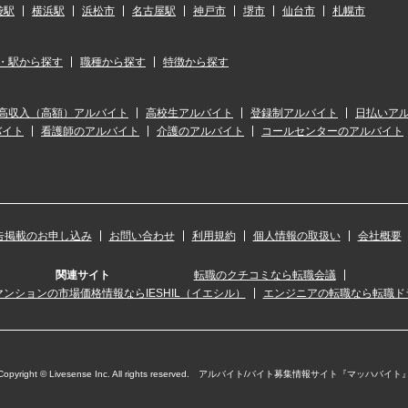
袋駅
横浜駅
浜松市
名古屋駅
神戸市
堺市
仙台市
札幌市
・駅から探す
職種から探す
特徴から探す
高収入（高額）アルバイト
高校生アルバイト
登録制アルバイト
日払いア
バイト
看護師のアルバイト
介護のアルバイト
コールセンターのアルバイト
告掲載のお申し込み
お問い合わせ
利用規約
個人情報の取扱い
会社概要
関連サイト
転職のクチコミなら転職会議
ンションの市場価格情報ならIESHIL（イエシル）
エンジニアの転職なら転職ド
Copyright © Livesense Inc. All rights reserved. アルバイト/バイト募集情報サイト『マッハバイト