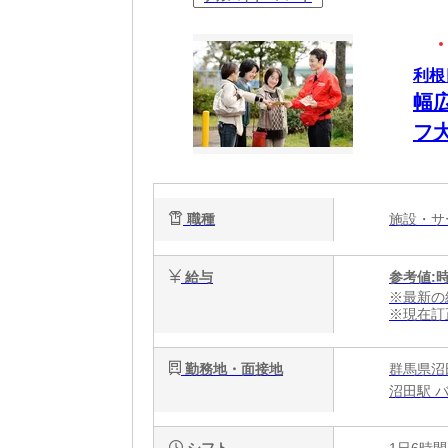
利根
幅
フ
職種
施設・
給与
参考値:
※最新の
※現在訂
勤務地・面接地
群馬県沼田
沼田駅 バ
シフト
1日6時間