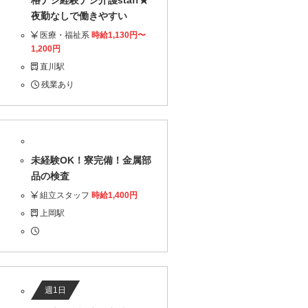
格ナシ経験ナシ介護staff★
夜勤なしで働きやすい
医療・福祉系
時給1,130円〜
1,200円
直川駅
残業あり
未経験OK！寮完備！金属部
品の検査
組立スタッフ
時給1,400円
上岡駅
週1日