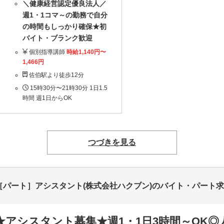
＼健康経営認定優良法人／
週1・1コマ～の勤務で自分
の時間もしっかり確保★初
バイト・ブランク歓迎
個別指導講師
時給1,140円〜
1,466円
佐伯駅より徒歩12分
15時30分〜21時30分 1日1.5
時間 週1日からOK
つづきを見る
伯駅前店［パート］アシスタント(株式会社ハクブン)のバイト・パート
★アシスタント募集★週1・1日3時間～OK