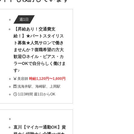
週1日
【昇給あり！交通費支
給！】★パートスタイリス
ト募集★人気サロンで働き
ませんか？復職希望の方大
歓迎◎ネイル・ピアス・カ
ラーOKで自分らしく働けま
す♪
美容師
時給1,120円〜1,600円
浅海井駅、海崎駅、上岡駅
1日3時間 週1日からOK
直川【マイカー通勤OK】資