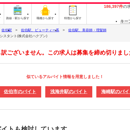
186,397件
の
す
路線・駅から探す
職種から探す
特徴から探す
キー
佐伯駅
佐伯駅、ビューティー系
佐伯駅、美容師・理髪師
ト］アシスタント(株式会社ハクブン)
し訳ございません。この求人は募集を締め切りまし
似ているアルバイト情報を用意しました！
佐伯市のバイト
浅海井駅のバイト
海崎駅のバイ
バイトも検討しています