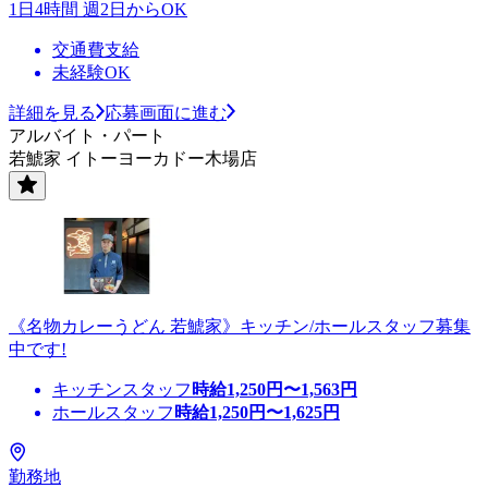
1日4時間 週2日からOK
交通費支給
未経験OK
詳細を見る
応募画面に進む
アルバイト・パート
若鯱家 イトーヨーカドー木場店
《名物カレーうどん 若鯱家》キッチン/ホールスタッフ募集
中です!
キッチンスタッフ
時給
1,250
円〜
1,563
円
ホールスタッフ
時給
1,250
円〜
1,625
円
勤務地