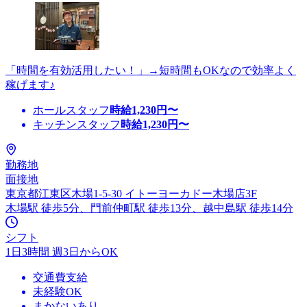
「時間を有効活用したい！」→短時間もOKなので効率よく
稼げます♪
ホールスタッフ
時給
1,230
円〜
キッチンスタッフ
時給
1,230
円〜
勤務地
面接地
東京都江東区木場1-5-30 イトーヨーカドー木場店3F
木場駅 徒歩5分、門前仲町駅 徒歩13分、越中島駅 徒歩14分
シフト
1日3時間 週3日からOK
交通費支給
未経験OK
まかないあり