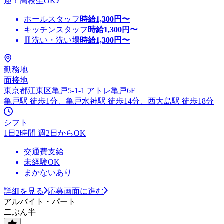
迎！高校生OK♪
ホールスタッフ
時給
1,300
円〜
キッチンスタッフ
時給
1,300
円〜
皿洗い・洗い場
時給
1,300
円〜
勤務地
面接地
東京都江東区亀戸5-1-1 アトレ亀戸6F
亀戸駅 徒歩1分、亀戸水神駅 徒歩14分、西大島駅 徒歩18分
シフト
1日2時間 週2日からOK
交通費支給
未経験OK
まかないあり
詳細を見る
応募画面に進む
アルバイト・パート
二ぶん半