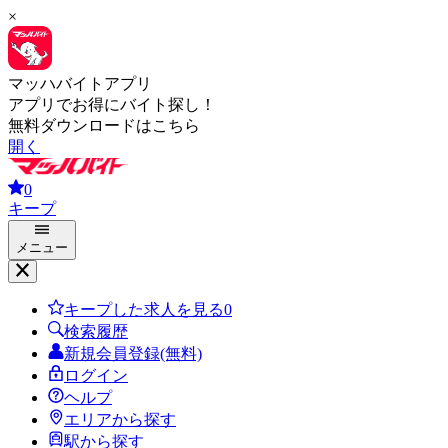
×
マッハバイトアプリ
アプリでお得にバイト探し！
無料ダウンロードはこちら
開く
0
キープ
メニュー
キープした求人を見る
0
検索履歴
新規会員登録(無料)
ログイン
ヘルプ
エリアから探す
駅から探す