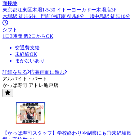
面接地
東京都江東区木場1-5-30 イトーヨーカドー木場店3F
木場駅 徒歩6分、門前仲町駅 徒歩8分、越中島駅 徒歩10分
シフト
1日3時間 週2日からOK
交通費支給
未経験OK
まかないあり
詳細を見る
応募画面に進む
アルバイト・パート
かっぱ寿司 アトレ亀戸店
【かっぱ寿司スタッフ】学校終わりや副業にも◎未経験歓