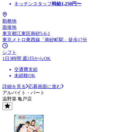
キッチンスタッフ
時給
1,250
円〜
勤務地
面接地
東京都江東区南砂5-6-1
東京メトロ東西線「南砂町駅」徒歩17分
シフト
1日3時間 週2日からOK
交通費支給
未経験OK
詳細を見る
応募画面に進む
アルバイト・パート
温野菜 亀戸店