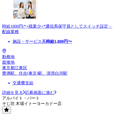
時給1800円/*+残業少+*通信系保守員としてスイッチ設定・
配線業務
施設・サービス系
時給
1,800
円〜
勤務地
面接地
東京都江東区
豊洲駅、住吉(東京)駅、清澄白河駅
交通費支給
詳細を見る
応募画面に進む
アルバイト・パート
そじ坊 木場イトーヨーカドー店