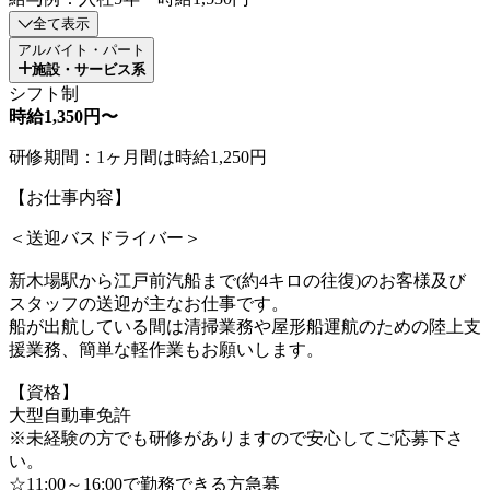
全て表示
アルバイト・パート
施設・サービス系
シフト制
時給1,350円〜
研修期間：1ヶ月間は時給1,250円
【お仕事内容】
＜送迎バスドライバー＞
新木場駅から江戸前汽船まで(約4キロの往復)のお客様及び
スタッフの送迎が主なお仕事です。
船が出航している間は清掃業務や屋形船運航のための陸上支
援業務、簡単な軽作業もお願いします。
【資格】
大型自動車免許
※未経験の方でも研修がありますので安心してご応募下さ
い。
☆11:00～16:00で勤務できる方急募