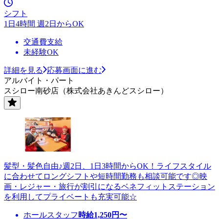
シフト
1日4時間 週2日からOK
交通費支給
未経験OK
詳細を見る
応募画面に進む
アルバイト・パート
スシロー南砂店（株式会社あきんどスシロー）
髪型・髪色自由♪週2日、1日3時間からOK！ライフスタイル
に合わせてロングシフトや短時間勤務も相談可能です◎映
画・レジャー・旅行が割引になるベネフィットステーション
を利用してプライベートも充実可能☆
ホールスタッフ
時給
1,250
円〜