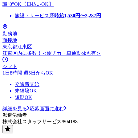
識"0"OK【日払いOK】
施設・サービス系
時給
1,530
円〜
2,287
円
勤務地
面接地
東京都江東区
江東区内に多数！＜駅チカ・車通勤okも有＞
シフト
1日8時間 週5日からOK
交通費支給
未経験OK
短期OK
詳細を見る
応募画面に進む
派遣労働者
株式会社スタッフサービス/804188