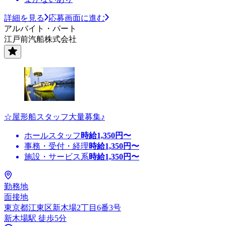
詳細を見る
応募画面に進む
アルバイト・パート
江戸前汽船株式会社
☆屋形船スタッフ大量募集♪
ホールスタッフ
時給
1,350
円〜
事務・受付・経理
時給
1,350
円〜
施設・サービス系
時給
1,350
円〜
勤務地
面接地
東京都江東区新木場2丁目6番3号
新木場駅 徒歩5分