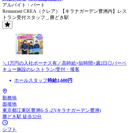
アルバイト・パート
Restaurant CREA（クレア）【キラナガーデン豊洲内】レス
トラン受付スタッフ＿勝どき駅
＼1万円の入社ボーナス有／高時給×短時間×週2日◎バーベ
キュー施設のレストラン/受付・接客
ホールスタッフ
時給
1,600
円
勤務地
面接地
東京都江東区豊洲6-５-27(キラナガーデン豊洲)
勝どき駅 徒歩32分
シフト