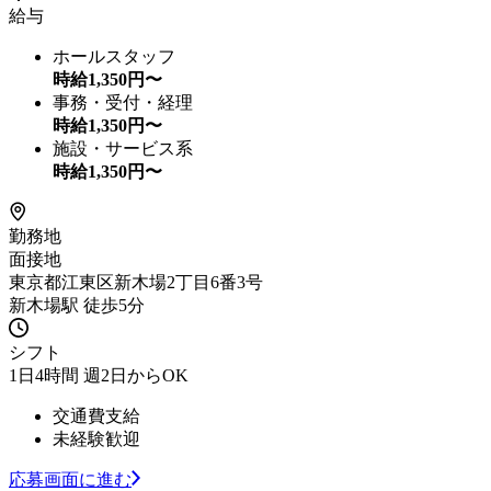
給与
ホールスタッフ
時給
1,350
円〜
事務・受付・経理
時給
1,350
円〜
施設・サービス系
時給
1,350
円〜
勤務地
面接地
東京都江東区新木場2丁目6番3号
新木場駅 徒歩5分
シフト
1日4時間 週2日からOK
交通費支給
未経験歓迎
応募画面に進む