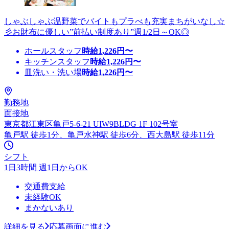
しゃぶしゃぶ温野菜でバイトもプラべも充実まちがいなし☆
彡お財布に優しい”前払い制度あり”週1/2日～OK◎
ホールスタッフ
時給
1,226
円〜
キッチンスタッフ
時給
1,226
円〜
皿洗い・洗い場
時給
1,226
円〜
勤務地
面接地
東京都江東区亀戸5-6-21 UIW9BLDG 1F 102号室
亀戸駅 徒歩1分、亀戸水神駅 徒歩6分、西大島駅 徒歩11分
シフト
1日3時間 週1日からOK
交通費支給
未経験OK
まかないあり
詳細を見る
応募画面に進む