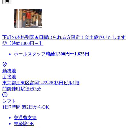
下町の本格割烹★日曜出られる方限定！金土優遇いたします
◎【時給1300円～】
ホールスタッフ
時給
1,300
円〜
1,625
円
勤務地
面接地
東京都江東区富岡1-22-26 杉田ビル1階
門前仲町駅徒歩3分
シフト
1日7時間 週2日からOK
交通費支給
未経験OK