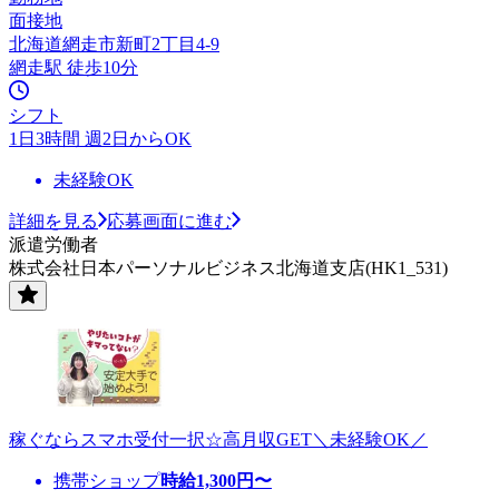
面接地
北海道網走市新町2丁目4-9
網走駅 徒歩10分
シフト
1日3時間 週2日からOK
未経験OK
詳細を見る
応募画面に進む
派遣労働者
株式会社日本パーソナルビジネス北海道支店(HK1_531)
稼ぐならスマホ受付一択☆高月収GET＼未経験OK／
携帯ショップ
時給
1,300
円〜