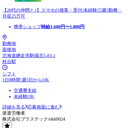
【20代の仲間と♪】スマホの接客・受付/未経験◎週5勤務・
月収25万可
携帯ショップ
時給
1,600
円〜
1,800
円
勤務地
面接地
北海道網走市駒場北5-83-1
桂台駅
シフト
1日8時間 週5日からOK
交通費支給
未経験OK
詳細を見る
応募画面に進む
派遣労働者
株式会社ブラステック/okh0024