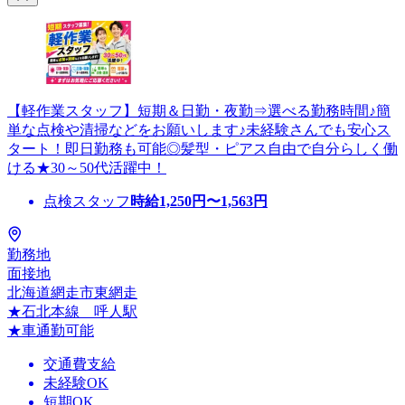
【軽作業スタッフ】短期＆日勤・夜勤⇒選べる勤務時間♪簡
単な点検や清掃などをお願いします♪未経験さんでも安心ス
タート！即日勤務も可能◎髪型・ピアス自由で自分らしく働
ける★30～50代活躍中！
点検スタッフ
時給
1,250
円〜
1,563
円
勤務地
面接地
北海道網走市東網走
★石北本線 呼人駅
★車通勤可能
交通費支給
未経験OK
短期OK