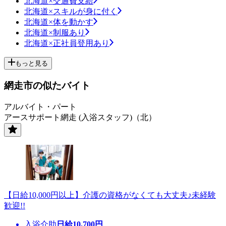
北海道×交通費支給
北海道×スキルが身に付く
北海道×体を動かす
北海道×制服あり
北海道×正社員登用あり
もっと見る
網走市の似たバイト
アルバイト・パート
アースサポート網走 (入浴スタッフ)（北）
【日給10,000円以上】介護の資格がなくても大丈夫♪未経験
歓迎!!
入浴介助
日給
10,700
円