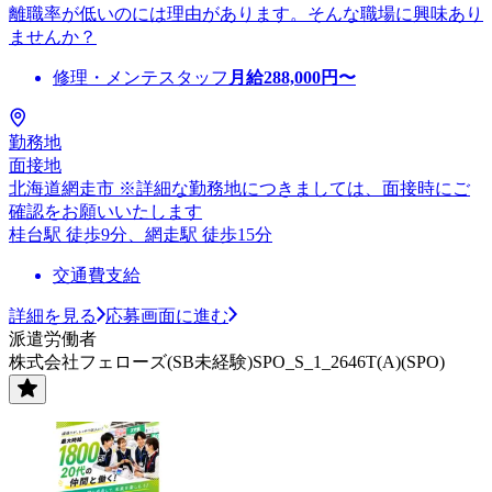
離職率が低いのには理由があります。そんな職場に興味あり
ませんか？
修理・メンテスタッフ
月給
288,000
円〜
勤務地
面接地
北海道網走市 ※詳細な勤務地につきましては、面接時にご
確認をお願いいたします
桂台駅 徒歩9分、網走駅 徒歩15分
交通費支給
詳細を見る
応募画面に進む
派遣労働者
株式会社フェローズ(SB未経験)SPO_S_1_2646T(A)(SPO)