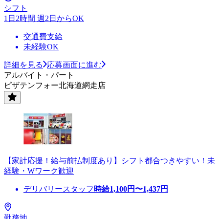
シフト
1日2時間 週2日からOK
交通費支給
未経験OK
詳細を見る
応募画面に進む
アルバイト・パート
ピザテンフォー北海道網走店
【家計応援！給与前払制度あり】シフト都合つきやすい！未
経験・Wワーク歓迎
デリバリースタッフ
時給
1,100
円〜
1,437
円
勤務地