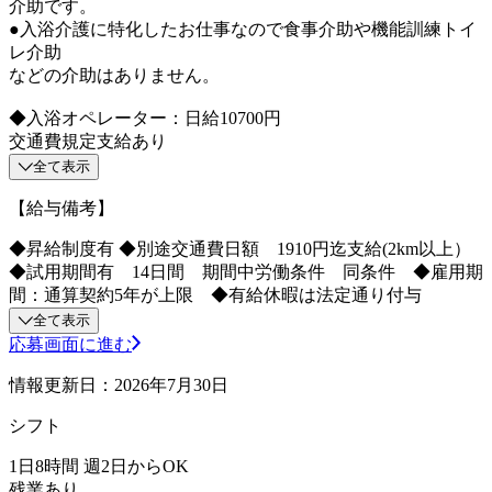
介助です。
●入浴介護に特化したお仕事なので食事介助や機能訓練トイ
レ介助
などの介助はありません。
◆入浴オペレーター：日給10700円
交通費規定支給あり
全て表示
【給与備考】
◆昇給制度有 ◆別途交通費日額 1910円迄支給(2km以上）
◆試用期間有 14日間 期間中労働条件 同条件 ◆雇用期
間：通算契約5年が上限 ◆有給休暇は法定通り付与
全て表示
応募画面に進む
情報更新日：2026年7月30日
シフト
1日8時間 週2日からOK
残業あり