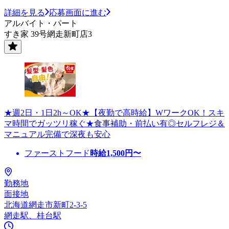
詳細を見る
応募画面に進む
アルバイト・パート
すき家 39号網走新町店3
★週2日・1日2h～OK★【夜勤で高時給】WワークOK！スキ
マ時間でガッツリ稼ぐ★食事補助・前払い有◎セルフレジ＆
マニュアル完備で深夜も安心
ファーストフード
時給
1,500
円〜
勤務地
面接地
北海道網走市新町2-3-5
網走駅、桂台駅