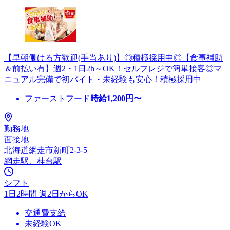
【早朝働ける方歓迎(手当あり)】◎積極採用中◎【食事補助
＆前払い有】週2・1日2h～OK！セルフレジで簡単接客◎マ
ニュアル完備で初バイト・未経験も安心！積極採用中
ファーストフード
時給
1,200
円〜
勤務地
面接地
北海道網走市新町2-3-5
網走駅、桂台駅
シフト
1日2時間 週2日からOK
交通費支給
未経験OK