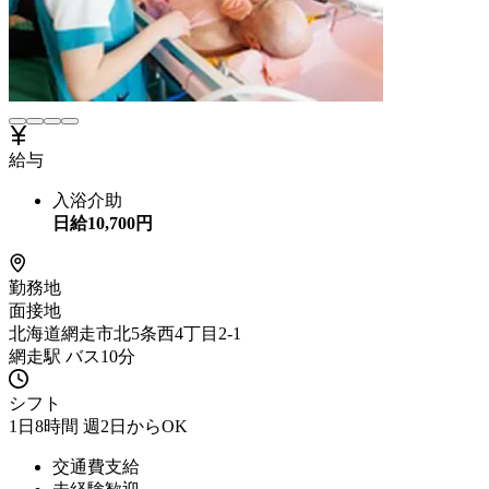
給与
入浴介助
日給
10,700
円
勤務地
面接地
北海道網走市北5条西4丁目2-1
網走駅 バス10分
シフト
1日8時間 週2日からOK
交通費支給