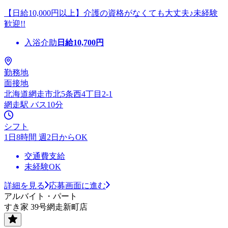
【日給10,000円以上】介護の資格がなくても大丈夫♪未経験
歓迎!!
入浴介助
日給
10,700
円
勤務地
面接地
北海道網走市北5条西4丁目2-1
網走駅 バス10分
シフト
1日8時間 週2日からOK
交通費支給
未経験OK
詳細を見る
応募画面に進む
アルバイト・パート
すき家 39号網走新町店