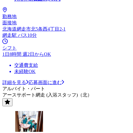
勤務地
面接地
北海道網走市北5条西4丁目2-1
網走駅 バス10分
シフト
1日8時間 週2日からOK
交通費支給
未経験OK
詳細を見る
応募画面に進む
アルバイト・パート
アースサポート網走 (入浴スタッフ)（北）