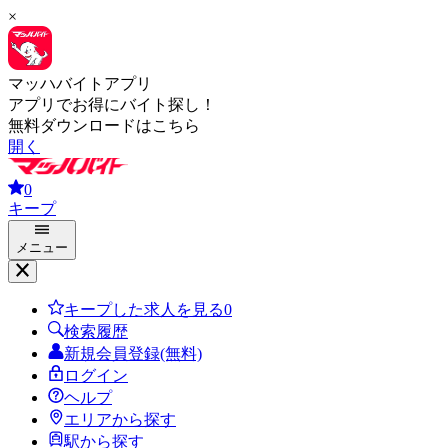
×
マッハバイトアプリ
アプリでお得にバイト探し！
無料ダウンロードはこちら
開く
0
キープ
メニュー
キープした求人を見る
0
検索履歴
新規会員登録(無料)
ログイン
ヘルプ
エリアから探す
駅から探す