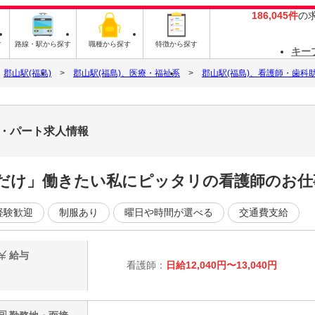
186,045件
の
す
路線・駅から探す
職種から探す
特徴から探す
キー
郡山駅(福島)
郡山駅(福島)、医療・福祉系
郡山駅(福島)、看護師・歯科
ト・パート求人情報
だけ」働きたい私にピッタリの看護師のお仕
経験歓迎
制服あり
曜日や時間が選べる
交通費支給
給与
看護師：
日給12,040円〜13,040円