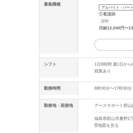
募集職種
アルバイト・パー
①看護師
定時
日給
12,040
円〜
13
シフト
1日8時間 週1日から
残業あり
勤務時間
8時30分〜17時30分
勤務地・面接地
アースサポート郡山(
福島県郡山市桑野2丁
地図を見る