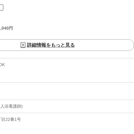
ト
,040
円
詳細情報をもっと見る
OK
入浴看護師)
目22番1号