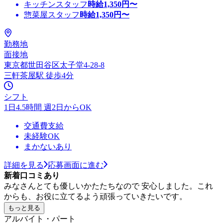
キッチンスタッフ
時給
1,350
円〜
惣菜屋スタッフ
時給
1,350
円〜
勤務地
面接地
東京都世田谷区太子堂4-28-8
三軒茶屋駅 徒歩4分
シフト
1日4.5時間 週2日からOK
交通費支給
未経験OK
まかないあり
詳細を見る
応募画面に進む
新着口コミあり
みなさんとても優しいかたたちなので 安心しました。これ
からも、お役に立てるよう頑張っていきたいです。
もっと見る
アルバイト・パート