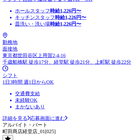
ホールスタッフ
時給
1,226
円〜
キッチンスタッフ
時給
1,226
円〜
皿洗い・洗い場
時給
1,226
円〜
勤務地
面接地
東京都世田谷区上用賀2-4-16
千歳船橋駅 徒歩17分、経堂駅 徒歩21分、上町駅 徒歩22分
シフト
1日3時間 週1日からOK
交通費支給
未経験OK
まかないあり
詳細を見る
応募画面に進む
アルバイト・パート
町田商店経堂店_01[025]