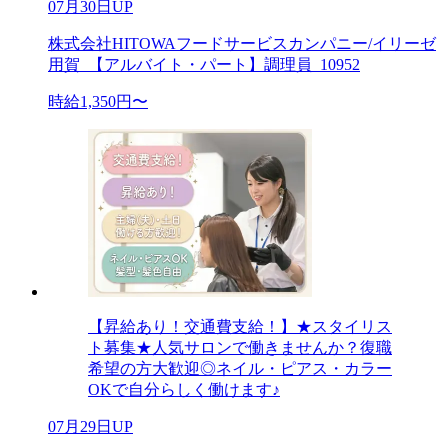
07月30日UP
株式会社HITOWAフードサービスカンパニー/イリーゼ
用賀_【アルバイト・パート】調理員_10952
時給1,350円〜
【昇給あり！交通費支給！】★スタイリス
ト募集★人気サロンで働きませんか？復職
希望の方大歓迎◎ネイル・ピアス・カラー
OKで自分らしく働けます♪
07月29日UP