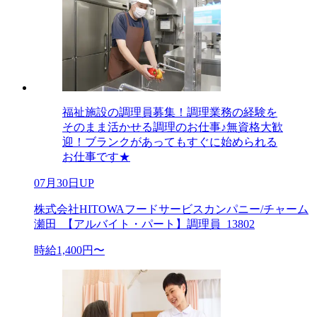
福祉施設の調理員募集！調理業務の経験を
そのまま活かせる調理のお仕事♪無資格大歓
迎！ブランクがあってもすぐに始められる
お仕事です★
07月30日UP
株式会社HITOWAフードサービスカンパニー/チャーム
瀬田_【アルバイト・パート】調理員_13802
時給1,400円〜