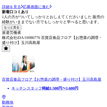
詳細を見る
応募画面に進む
新着口コミあり
1人の方がついてしっかりとおしえてくださいました 販売の
経験がいままでない方でもしっかりと学べると思います。
もっと見る
派遣労働者
株式会社iDA/16980776 百貨店食品フロア【お惣菜の調理・
盛り付け】玉川高島屋
百貨店食品フロア【お惣菜の調理・盛り付け】玉川高島屋
キッチンスタッフ
時給
1,500
円〜
1,600
円
勤務地