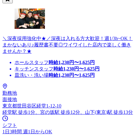
＼深夜採用強化中★／深夜は入れる方大歓迎！週1/3h~OK！
まかないあり♪履歴書不要◎ワイワイした店内で楽しく働き
ませんか？★
ホールスタッフ
時給
1,230
円〜
1,625
円
キッチンスタッフ
時給
1,230
円〜
1,625
円
皿洗い・洗い場
時給
1,230
円〜
1,625
円
勤務地
面接地
東京都世田谷区経堂1-12-10
経堂駅 徒歩1分、宮の坂駅 徒歩12分、山下(東京)駅 徒歩13分
シフト
1日3時間 週1日からOK