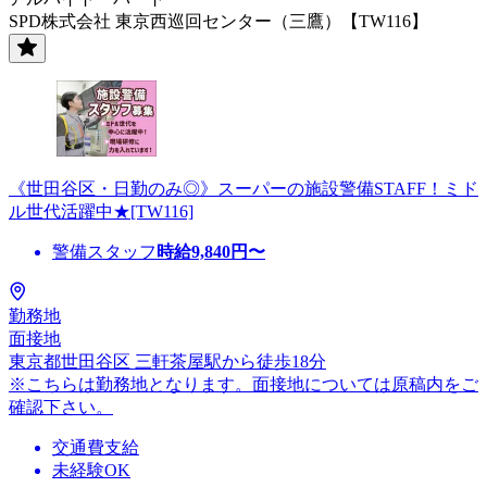
SPD株式会社 東京西巡回センター（三鷹）【TW116】
《世田谷区・日勤のみ◎》スーパーの施設警備STAFF！ミド
ル世代活躍中★[TW116]
警備スタッフ
時給
9,840
円〜
勤務地
面接地
東京都世田谷区 三軒茶屋駅から徒歩18分
※こちらは勤務地となります。面接地については原稿内をご
確認下さい。
交通費支給
未経験OK