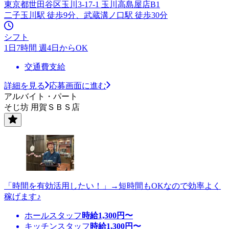
東京都世田谷区玉川3-17-1 玉川高島屋店B1
二子玉川駅 徒歩9分、武蔵溝ノ口駅 徒歩30分
シフト
1日7時間 週4日からOK
交通費支給
詳細を見る
応募画面に進む
アルバイト・パート
そじ坊 用賀ＳＢＳ店
「時間を有効活用したい！」→短時間もOKなので効率よく
稼げます♪
ホールスタッフ
時給
1,300
円〜
キッチンスタッフ
時給
1,300
円〜