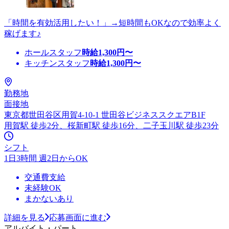
「時間を有効活用したい！」→短時間もOKなので効率よく
稼げます♪
ホールスタッフ
時給
1,300
円〜
キッチンスタッフ
時給
1,300
円〜
勤務地
面接地
東京都世田谷区用賀4-10-1 世田谷ビジネススクエアB1F
用賀駅 徒歩2分、桜新町駅 徒歩16分、二子玉川駅 徒歩23分
シフト
1日3時間 週2日からOK
交通費支給
未経験OK
まかないあり
詳細を見る
応募画面に進む
アルバイト・パート