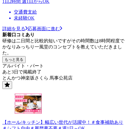
1日2時間 週1日からOK
交通費支給
未経験OK
詳細を見る
応募画面に進む
新着口コミあり
研修は二日間と比較的短いですがその時間数は8時間程度で
かなりみっちり一風堂のコンセプトを教えていただきまし
た。
もっと見る
アルバイト・パート
あと3日で掲載終了
とんかつ神楽坂さくら 馬事公苑店
【ホール/キッチン】幅広い世代が活躍中！＃食事補助あり
＃シフト自由＃履歴書不要＃週1日～OK