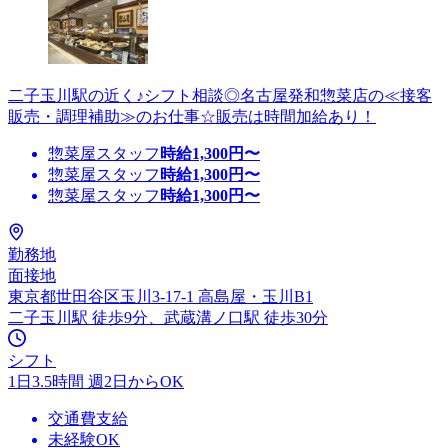
二子玉川駅の近く♪シフト相談◎名古屋発和惣菜店の≪接客
販売・調理補助≫のお仕事☆販売は時間加給あり！
惣菜屋スタッフ
時給
1,300
円〜
惣菜屋スタッフ
時給
1,300
円〜
惣菜屋スタッフ
時給
1,300
円〜
勤務地
面接地
東京都世田谷区玉川3-17-1 高島屋・玉川B1
二子玉川駅 徒歩9分、武蔵溝ノ口駅 徒歩30分
シフト
1日3.5時間 週2日からOK
交通費支給
未経験OK