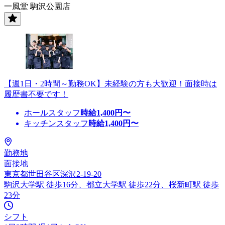
一風堂 駒沢公園店
【週1日・2時間～勤務OK】未経験の方も大歓迎！面接時は
履歴書不要です！
ホールスタッフ
時給
1,400
円〜
キッチンスタッフ
時給
1,400
円〜
勤務地
面接地
東京都世田谷区深沢2-19-20
駒沢大学駅 徒歩16分、都立大学駅 徒歩22分、桜新町駅 徒歩
23分
シフト