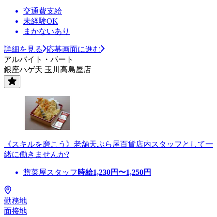
交通費支給
未経験OK
まかないあり
詳細を見る
応募画面に進む
アルバイト・パート
銀座ハゲ天 玉川高島屋店
《スキルを磨こう》老舗天ぷら屋百貨店内スタッフとして一
緒に働きませんか?
惣菜屋スタッフ
時給
1,230
円〜
1,250
円
勤務地
面接地