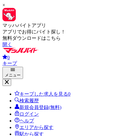
×
マッハバイトアプリ
アプリでお得にバイト探し！
無料ダウンロードはこちら
開く
0
キープ
メニュー
キープした求人を見る
0
検索履歴
新規会員登録(無料)
ログイン
ヘルプ
エリアから探す
駅から探す