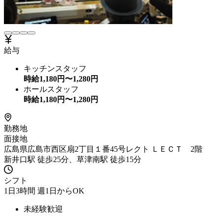
給与
キッチンスタッフ
時給
1,180
円〜
1,280
円
ホールスタッフ
時給
1,180
円〜
1,280
円
勤務地
面接地
広島県広島市西区扇2丁目１番45号レクト ＬＥＣＴ 2階
新井口駅 徒歩25分、草津南駅 徒歩15分
シフト
1日3時間 週1日からOK
未経験歓迎