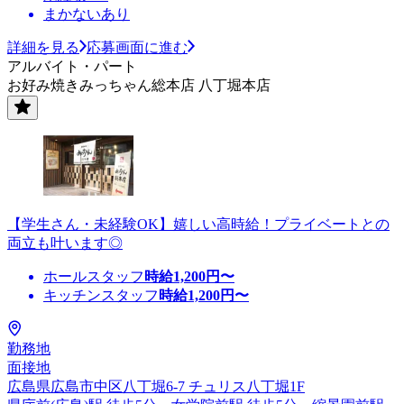
まかないあり
詳細を見る
応募画面に進む
アルバイト・パート
お好み焼きみっちゃん総本店 八丁堀本店
【学生さん・未経験OK】嬉しい高時給！プライベートとの
両立も叶います◎
ホールスタッフ
時給
1,200
円〜
キッチンスタッフ
時給
1,200
円〜
勤務地
面接地
広島県広島市中区八丁堀6-7 チュリス八丁堀1F