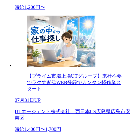
時給1,200円〜
【プライム市場上場UTグループ】来社不要
でラクすぎ◎WEB登録でカンタン軽作業ス
タート！
07月31日UP
UTエージェント株式会社 西日本CS広島県広島市安
芸区
時給1,400円〜1,700円