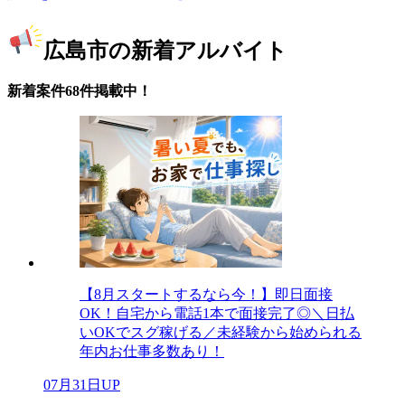
広島市の新着アルバイト
新着案件68件掲載中！
【8月スタートするなら今！】即日面接
OK！自宅から電話1本で面接完了◎＼日払
いOKでスグ稼げる／未経験から始められる
年内お仕事多数あり！
07月31日UP