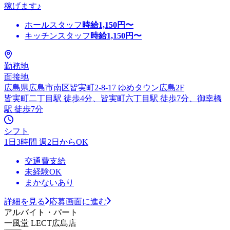
稼げます♪
ホールスタッフ
時給
1,150
円〜
キッチンスタッフ
時給
1,150
円〜
勤務地
面接地
広島県広島市南区皆実町2-8-17 ゆめタウン広島2F
皆実町二丁目駅 徒歩4分、皆実町六丁目駅 徒歩7分、御幸橋
駅 徒歩7分
シフト
1日3時間 週2日からOK
交通費支給
未経験OK
まかないあり
詳細を見る
応募画面に進む
アルバイト・パート
一風堂 LECT広島店