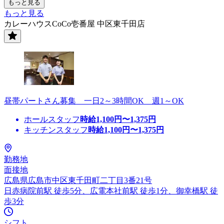
もっと見る
もっと見る
カレーハウスCoCo壱番屋 中区東千田店
昼帯パートさん募集 一日2～3時間OK 週1～OK
ホールスタッフ
時給
1,100
円〜
1,375
円
キッチンスタッフ
時給
1,100
円〜
1,375
円
勤務地
面接地
広島県広島市中区東千田町二丁目3番21号
日赤病院前駅 徒歩5分、広電本社前駅 徒歩1分、御幸橋駅 徒
歩3分
シフト