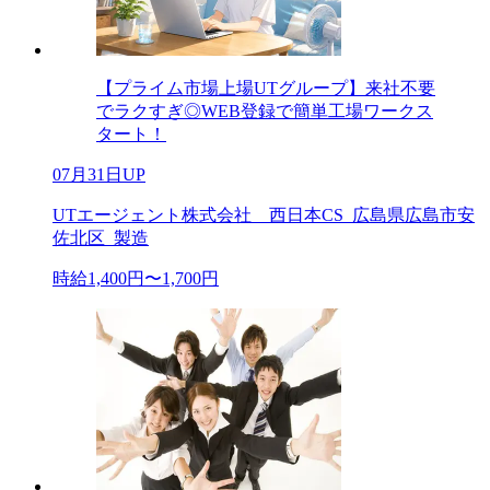
【プライム市場上場UTグループ】来社不要
でラクすぎ◎WEB登録で簡単工場ワークス
タート！
07月31日UP
UTエージェント株式会社 西日本CS_広島県広島市安
佐北区_製造
時給1,400円〜1,700円