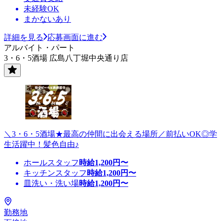
未経験OK
まかないあり
詳細を見る
応募画面に進む
アルバイト・パート
3・6・5酒場 広島八丁堀中央通り店
＼3・6・5酒場★最高の仲間に出会える場所／前払いOK◎学
生活躍中！髪色自由♪
ホールスタッフ
時給
1,200
円〜
キッチンスタッフ
時給
1,200
円〜
皿洗い・洗い場
時給
1,200
円〜
勤務地