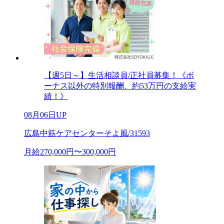
【週5日～】生活相談員/正社員募集！《ボ
ーナス以外の特別報酬、約53万円の支給実
績！》
08月06日UP
広島中筋ケアセンターそよ風/31593
月給270,000円〜300,000円