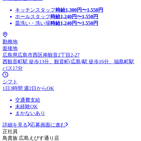
キッチンスタッフ
時給
1,300
円〜
1,550
円
ホールスタッフ
時給
1,240
円〜
1,550
円
皿洗い・洗い場
時給
1,240
円〜
1,550
円
勤務地
面接地
広島県広島市西区南観音2丁目2-27
西観音町駅 徒歩13分、観音町(広島)駅 徒歩16分、福島町駅
バス17分
シフト
1日3時間 週2日からOK
交通費支給
未経験OK
まかないあり
詳細を見る
応募画面に進む
正社員
鳥貴族 広島えびす通り店