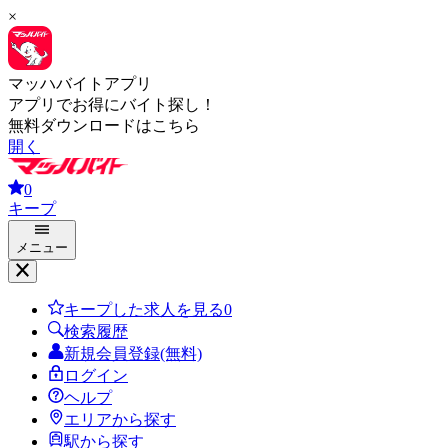
×
マッハバイトアプリ
アプリでお得にバイト探し！
無料ダウンロードはこちら
開く
0
キープ
メニュー
キープした求人を見る
0
検索履歴
新規会員登録(無料)
ログイン
ヘルプ
エリアから探す
駅から探す