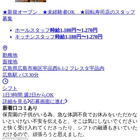
★新規オープン ★未経験者OK ★回転寿司店のスタッフ
募集
ホールスタッフ
時給
1,180
円〜
1,270
円
キッチンスタッフ
時給
1,180
円〜
1,270
円
勤務地
面接地
広島県広島市南区宇品西6-1-2 フレスタ宇品内
広島駅 バス30分
シフト
1日3時間 週2日からOK
詳細を見る
応募画面に進む
新着口コミあり
保育園の子供がいる為、急な体調不良でお休みをいただかな
いといけない不安を伝えると、そこは気にしないでください
と快く受け入れてくださったり、シフトの融通もきいていた
だけるので、頑張ろうと思えました。