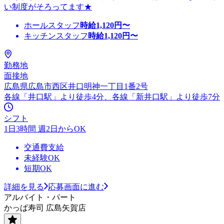
い制度がそろってます★
ホールスタッフ
時給
1,120
円〜
キッチンスタッフ
時給
1,120
円〜
勤務地
面接地
広島県広島市西区井口明神一丁目1番2号
各線「井口駅」より徒歩4分、各線「新井口駅」より徒歩7分
シフト
1日3時間 週2日からOK
交通費支給
未経験OK
短期OK
詳細を見る
応募画面に進む
アルバイト・パート
かっぱ寿司 広島矢賀店