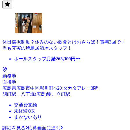
休日選択制度？休みのない飲食とはおさらば！賞与3回で手
当も充実の焼鳥居酒屋スタッフ！
ホールスタッフ
月給
263,300
円〜
勤務地
面接地
広島県広島市中区堀川町4-20 タカタアレー3階
胡町駅、八丁堀(広島)駅、立町駅
交通費支給
未経験OK
まかないあり
詳細を見る
応募画面に進む