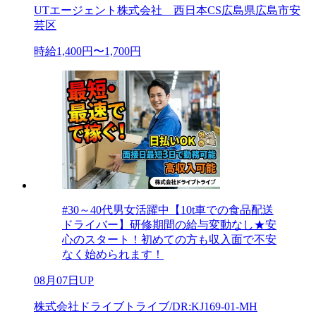
UTエージェント株式会社 西日本CS広島県広島市安
芸区
時給1,400円〜1,700円
#30～40代男女活躍中【10t車での食品配送
ドライバー】研修期間の給与変動なし★安
心のスタート！初めての方も収入面で不安
なく始められます！
08月07日UP
株式会社ドライブトライブ/DR:KJ169-01-MH