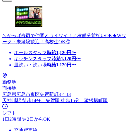
＼かっぱ寿司で仲間とワイワイ！／稼働分前払いOK★Wワ
ーク・未経験歓迎！高校生OK◎
ホールスタッフ
時給
1,120
円〜
キッチンスタッフ
時給
1,120
円〜
皿洗い・洗い場
時給
1,120
円〜
勤務地
面接地
広島県広島市東区矢賀新町3-4-13
天神川駅 徒歩14分、矢賀駅 徒歩15分、猿猴橋町駅
シフト
1日2時間 週2日からOK
交通費支給