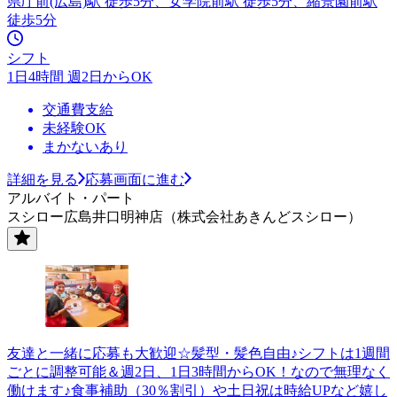
県庁前(広島)駅 徒歩5分、女学院前駅 徒歩5分、縮景園前駅
徒歩5分
シフト
1日4時間 週2日からOK
交通費支給
未経験OK
まかないあり
詳細を見る
応募画面に進む
アルバイト・パート
スシロー広島井口明神店（株式会社あきんどスシロー）
友達と一緒に応募も大歓迎☆髪型・髪色自由♪シフトは1週間
ごとに調整可能＆週2日、1日3時間からOK！なので無理なく
働けます♪食事補助（30％割引）や土日祝は時給UPなど嬉し