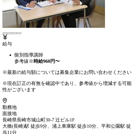
給与
個別指導講師
参考値※
時給
960
円〜
※最新の給与額については募集企業にお問い合わせください
※現在訂正の有無を確認中であり、参考値から増減する可能
性がございます
勤務地
面接地
長崎県長崎市城山町30-7 辻ビル1F
大橋(長崎)駅 徒歩9分、浦上車庫駅 徒歩10分、平和公園駅 徒
歩11分