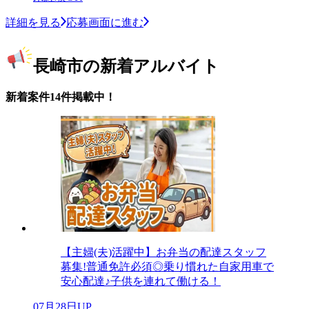
詳細を見る
応募画面に進む
長崎市の新着アルバイト
新着案件14件掲載中！
【主婦(夫)活躍中】お弁当の配達スタッフ
募集!普通免許必須◎乗り慣れた自家用車で
安心配達♪子供を連れて働ける！
07月28日UP