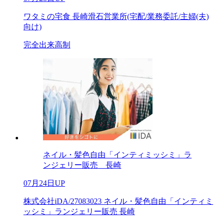
ワタミの宅食 長崎滑石営業所(宅配/業務委託/主婦(夫)
向け)
完全出来高制
ネイル・髪色自由「インティミッシミ」ラ
ンジェリー販売 長崎
07月24日UP
株式会社iDA/27083023 ネイル・髪色自由「インティミ
ッシミ」ランジェリー販売 長崎