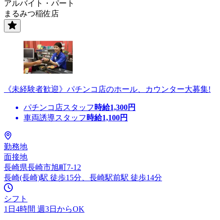
アルバイト・パート
まるみつ稲佐店
《未経験者歓迎》パチンコ店のホール、カウンター大募集!
パチンコ店スタッフ
時給
1,300
円
車両誘導スタッフ
時給
1,100
円
勤務地
面接地
長崎県長崎市旭町7-12
長崎(長崎)駅 徒歩15分、長崎駅前駅 徒歩14分
シフト
1日4時間 週3日からOK