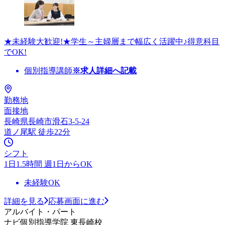
★未経験大歓迎!★学生～主婦層まで幅広く活躍中♪得意科目
でOK!
個別指導講師
※求人詳細へ記載
勤務地
面接地
長崎県長崎市滑石3-5-24
道ノ尾駅 徒歩22分
シフト
1日1.5時間 週1日からOK
未経験OK
詳細を見る
応募画面に進む
アルバイト・パート
ナビ個別指導学院 東長崎校