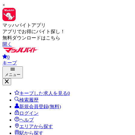
×
マッハバイトアプリ
アプリでお得にバイト探し！
無料ダウンロードはこちら
開く
0
キープ
メニュー
キープした求人を見る
0
検索履歴
新規会員登録(無料)
ログイン
ヘルプ
エリアから探す
駅から探す