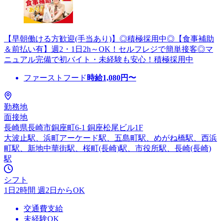
【早朝働ける方歓迎(手当あり)】◎積極採用中◎【食事補助
＆前払い有】週2・1日2h～OK！セルフレジで簡単接客◎マ
ニュアル完備で初バイト・未経験も安心！積極採用中
ファーストフード
時給
1,080
円〜
勤務地
面接地
長崎県長崎市銅座町6-1 銅座松尾ビル1F
大波止駅、浜町アーケード駅、五島町駅、めがね橋駅、西浜
町駅、新地中華街駅、桜町(長崎)駅、市役所駅、長崎(長崎)
駅
シフト
1日2時間 週2日からOK
交通費支給
未経験OK