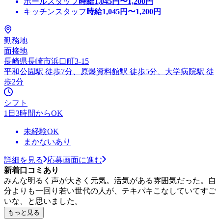
ホールスタッフ
時給
1,045
円〜
1,200
円
キッチンスタッフ
時給
1,045
円〜
1,200
円
勤務地
面接地
長崎県長崎市浜口町3-15
平和公園駅 徒歩7分、原爆資料館駅 徒歩5分、大学病院駅 徒
歩2分
シフト
1日3時間からOK
未経験OK
まかないあり
詳細を見る
応募画面に進む
新着口コミあり
みんな明るく声が大きく元気。活気がある雰囲気だった。自
分よりも一回り若い世代の人が、テキパキこなしていてすご
いな、と思いました。
もっと見る