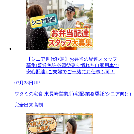
【シニア世代歓迎】お弁当の配達スタッフ
募集!普通免許必須◎乗り慣れた自家用車で
安心配達♪ご夫婦でご一緒にお仕事も可！
07月28日UP
ワタミの宅食 東長崎営業所(宅配/業務委託/シニア向け)
完全出来高制