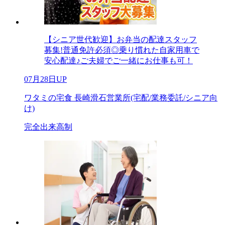
【シニア世代歓迎】お弁当の配達スタッフ
募集!普通免許必須◎乗り慣れた自家用車で
安心配達♪ご夫婦でご一緒にお仕事も可！
07月28日UP
ワタミの宅食 長崎滑石営業所(宅配/業務委託/シニア向
け)
完全出来高制