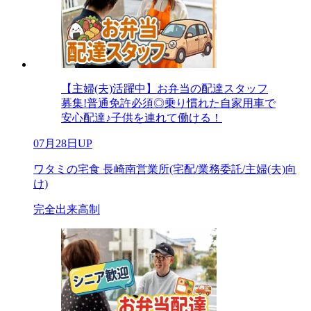
【主婦(夫)活躍中】お弁当の配達スタッフ
募集!普通免許必須◎乗り慣れた自家用車で
安心配達♪子供を連れて働ける！
07月28日UP
ワタミの宅食 長崎南営業所(宅配/業務委託/主婦(夫)向
け)
完全出来高制