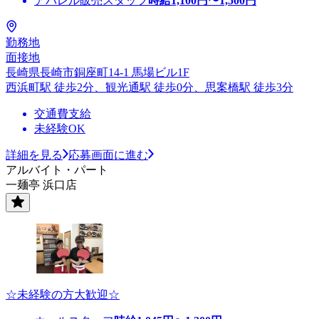
アパレル販売スタッフ
時給
1,100
円〜
1,500
円
勤務地
面接地
長崎県長崎市銅座町14-1 馬場ビル1F
西浜町駅 徒歩2分、観光通駅 徒歩0分、思案橋駅 徒歩3分
交通費支給
未経験OK
詳細を見る
応募画面に進む
アルバイト・パート
一麺亭 浜口店
☆未経験の方大歓迎☆