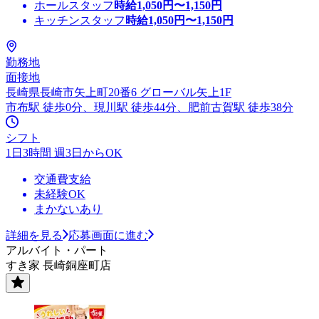
ホールスタッフ
時給
1,050
円〜
1,150
円
キッチンスタッフ
時給
1,050
円〜
1,150
円
勤務地
面接地
長崎県長崎市矢上町20番6 グローバル矢上1F
市布駅 徒歩0分、現川駅 徒歩44分、肥前古賀駅 徒歩38分
シフト
1日3時間 週3日からOK
交通費支給
未経験OK
まかないあり
詳細を見る
応募画面に進む
アルバイト・パート
すき家 長崎銅座町店