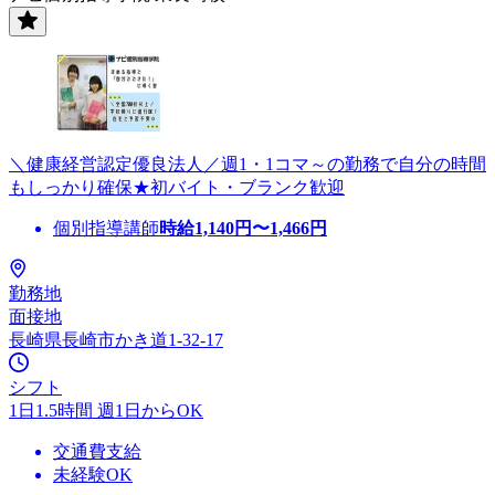
＼健康経営認定優良法人／週1・1コマ～の勤務で自分の時間
もしっかり確保★初バイト・ブランク歓迎
個別指導講師
時給
1,140
円〜
1,466
円
勤務地
面接地
長崎県長崎市かき道1-32-17
シフト
1日1.5時間 週1日からOK
交通費支給
未経験OK