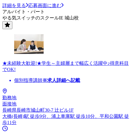
詳細を見る
応募画面に進む
アルバイト・パート
やる気スイッチのスクールIE 城山校
★未経験大歓迎!★学生～主婦層まで幅広く活躍中♪得意科目
でOK!
個別指導講師
※求人詳細へ記載
勤務地
面接地
長崎県長崎市城山町30-7 辻ビル1F
大橋(長崎)駅 徒歩9分、浦上車庫駅 徒歩10分、平和公園駅 徒
歩11分