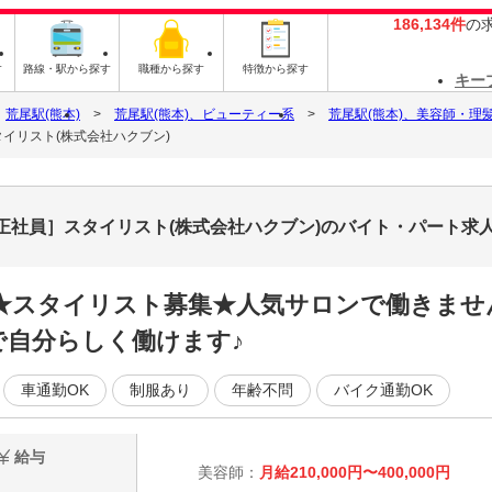
186,134件
の
す
路線・駅から探す
職種から探す
特徴から探す
キー
荒尾駅(熊本)
荒尾駅(熊本)、ビューティー系
荒尾駅(熊本)、美容師・理
］スタイリスト(株式会社ハクブン)
原万田店［正社員］スタイリスト(株式会社ハクブン)のバイト・パート求
★スタイリスト募集★人気サロンで働きませ
で自分らしく働けます♪
車通勤OK
制服あり
年齢不問
バイク通勤OK
給与
美容師：
月給210,000円〜400,000円