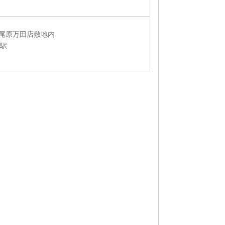
荒尾原万田店敷地内
下駅