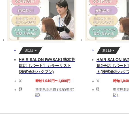
週1日〜
週1日〜
HAIR SALON IWASAKI 熊本荒
HAIR SALON I
尾店［パート］カラーリスト
尾2号店［パート
(株式会社ハクブン)
ト(株式会社ハクブ
時給1,040円〜1,600円
時給1,04
熊本県荒尾市 (荒尾(熊本)
熊本県荒尾
駅)
駅)