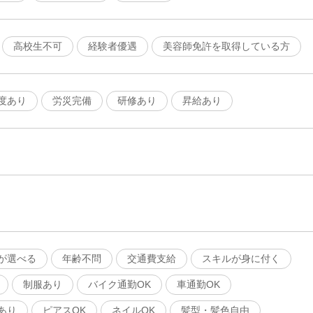
高校生不可
経験者優遇
美容師免許を取得している方
度あり
労災完備
研修あり
昇給あり
が選べる
年齢不問
交通費支給
スキルが身に付く
制服あり
バイク通勤OK
車通勤OK
あり
ピアスOK
ネイルOK
髪型・髪色自由