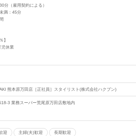
30分（雇用契約による）
未満：45分
間
％】
育児休業
】
 IWASAKI 熊本原万田店［正社員］スタイリスト(株式会社ハクブン)
18-3 業務スーパー荒尾原万田店敷地内
歓迎
主婦(夫)歓迎
長期歓迎