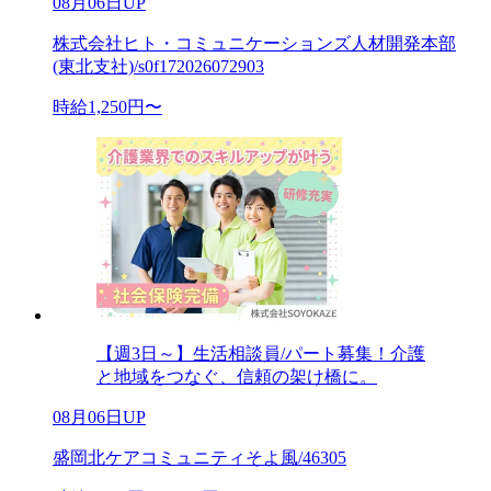
08月06日UP
株式会社ヒト・コミュニケーションズ人材開発本部
(東北支社)/s0f172026072903
時給1,250円〜
【週3日～】生活相談員/パート募集！介護
と地域をつなぐ、信頼の架け橋に。
08月06日UP
盛岡北ケアコミュニティそよ風/46305