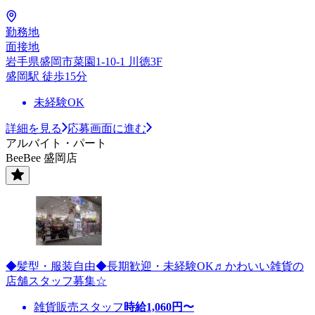
勤務地
面接地
岩手県盛岡市菜園1-10-1 川徳3F
盛岡駅 徒歩15分
未経験OK
詳細を見る
応募画面に進む
アルバイト・パート
BeeBee 盛岡店
◆髪型・服装自由◆長期歓迎・未経験OK♬かわいい雑貨の
店舗スタッフ募集☆
雑貨販売スタッフ
時給
1,060
円〜