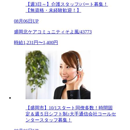
【週3日～】介護スタッフ/パート募集！
【無資格・未経験歓迎！】
08月06日UP
盛岡北ケアコミュニティそよ風/43773
時給1,231円〜1,400円
【盛岡市】10/1スタート同僚多数！時間固
定＆週５日シフト制♪大手通信会社コールセ
ンタースタッフ募集！