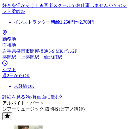
好きを活かそう！★音楽スクールでお仕事しませんか？≪シ
フト柔軟≫
インストラクター
時給
1,250
円〜
2,700
円
勤務地
面接地
岩手県盛岡市開運橋通5-9 MKビル2F
盛岡駅、上盛岡駅、仙北町駅
シフト
週2日からOK
未経験OK
詳細を見る
応募画面に進む
アルバイト・パート
シアーミュージック 盛岡校(ピアノ講師)