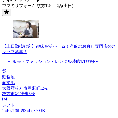
アルバイト・パート
ママのリフォーム 枚方T-SITE店(土日)
【土日勤務歓迎】趣味を活かせる！洋服のお直し専門店のス
タッフ募集！
販売・ファッション・レンタル
時給
1,177
円〜
勤務地
面接地
大阪府枚方市岡東町12-2
枚方市駅 徒歩5分
シフト
1日6時間 週3日からOK