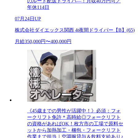
のルート配送ドライバ―！月収40万円可／
年休114日
07月24日UP
株式会社ダイエックス関西 4t夜間ドライバー【B】(65)
月給350,000円〜400,000円
《45歳までの男性が活躍中！》必須：フォ
ークリフト免許＊高時給◎フォークリフト
の資格があればOK！枚方市の工場で原料セ
ットから加熱加工・梱包・フォークリフト
作業まで担当｜空調服貸与＆飲料支給あり♪