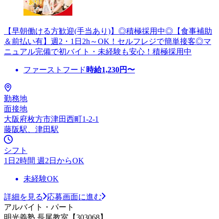
【早朝働ける方歓迎(手当あり)】◎積極採用中◎【食事補助
＆前払い有】週2・1日2h～OK！セルフレジで簡単接客◎マ
ニュアル完備で初バイト・未経験も安心！積極採用中
ファーストフード
時給
1,230
円〜
勤務地
面接地
大阪府枚方市津田西町1-2-1
藤阪駅、津田駅
シフト
1日2時間 週2日からOK
未経験OK
詳細を見る
応募画面に進む
アルバイト・パート
明光義塾 長尾教室【303068】