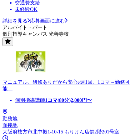
交通費支給
未経験OK
詳細を見る
応募画面に進む
アルバイト・パート
個別指導キャンパス 光善寺校
マニュアル、研修ありだから安心♪週1回、1コマ～勤務可
能！
個別指導講師
1コマ(80分)
2,000
円〜
勤務地
面接地
大阪府枚方市北中振1-10-15 もりけん店舗2階201号室