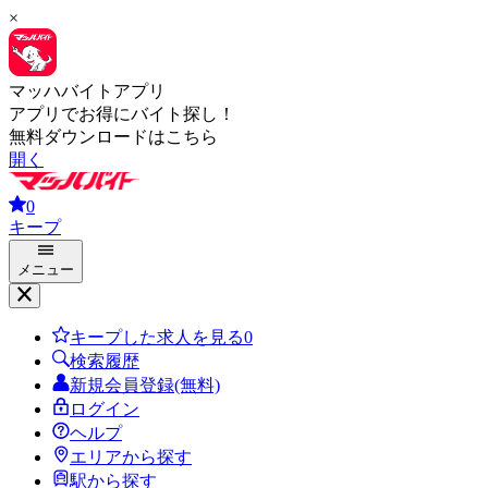
×
マッハバイトアプリ
アプリでお得にバイト探し！
無料ダウンロードはこちら
開く
0
キープ
メニュー
キープした求人を見る
0
検索履歴
新規会員登録(無料)
ログイン
ヘルプ
エリアから探す
駅から探す