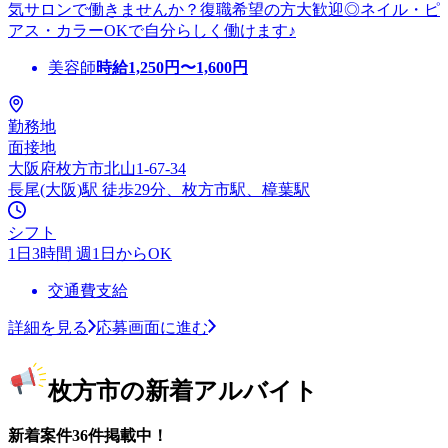
気サロンで働きませんか？復職希望の方大歓迎◎ネイル・ピ
アス・カラーOKで自分らしく働けます♪
美容師
時給
1,250
円〜
1,600
円
勤務地
面接地
大阪府枚方市北山1-67-34
長尾(大阪)駅 徒歩29分、枚方市駅、樟葉駅
シフト
1日3時間 週1日からOK
交通費支給
詳細を見る
応募画面に進む
枚方市の新着アルバイト
新着案件36件掲載中！