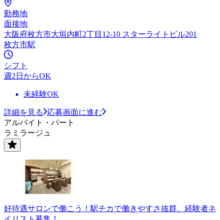
勤務地
面接地
大阪府枚方市大垣内町2丁目12-10 スターライトビル201
枚方市駅
シフト
週2日からOK
未経験OK
詳細を見る
応募画面に進む
アルバイト・パート
ラミラージュ
好待遇サロンで働こう！駅チカで働きやすさ抜群、経験者ネ
イリスト募集！