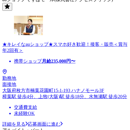
★キレイなauショップ★スマホ好き歓迎！接客・販売＜賞与
年2回有＞
携帯ショップ
月給
235,000
円〜
勤務地
面接地
大阪府枚方市楠葉花園町15-1-193 ハナノモール3F
樟葉駅 徒歩4分、上牧(大阪)駅 徒歩18分、水無瀬駅 徒歩20分
交通費支給
未経験OK
詳細を見る
応募画面に進む