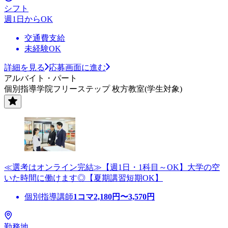
シフト
週1日からOK
交通費支給
未経験OK
詳細を見る
応募画面に進む
アルバイト・パート
個別指導学院フリーステップ 枚方教室(学生対象)
≪選考はオンライン完結≫【週1日・1科目～OK】大学の空
いた時間に働けます◎【夏期講習短期OK】
個別指導講師
1コマ
2,180
円〜
3,570
円
勤務地