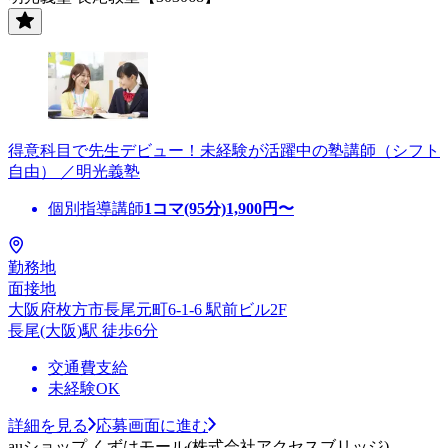
得意科目で先生デビュー！未経験が活躍中の塾講師（シフト
自由） ／明光義塾
個別指導講師
1コマ(95分)
1,900
円〜
勤務地
面接地
大阪府枚方市長尾元町6-1-6 駅前ビル2F
長尾(大阪)駅 徒歩6分
交通費支給
未経験OK
詳細を見る
応募画面に進む
auショップ くずはモール(株式会社アクセスブリッジ)