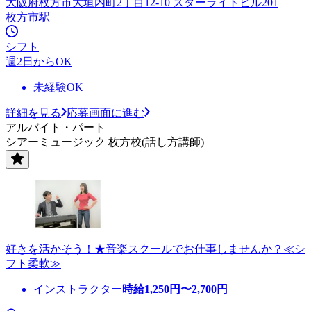
大阪府枚方市大垣内町2丁目12-10 スターライトビル201
枚方市駅
シフト
週2日からOK
未経験OK
詳細を見る
応募画面に進む
アルバイト・パート
シアーミュージック 枚方校(話し方講師)
好きを活かそう！★音楽スクールでお仕事しませんか？≪シ
フト柔軟≫
インストラクター
時給
1,250
円〜
2,700
円