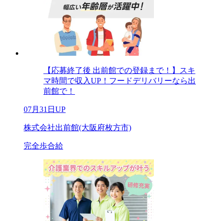
【応募終了後 出前館での登録まで！】スキ
マ時間で収入UP！フードデリバリーなら出
前館で！
07月31日UP
株式会社出前館(大阪府枚方市)
完全歩合給