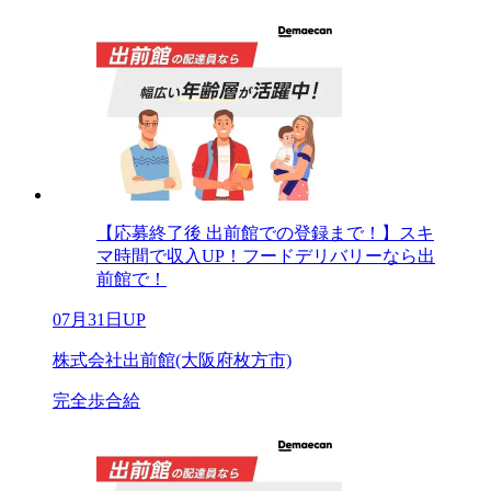
【応募終了後 出前館での登録まで！】スキ
マ時間で収入UP！フードデリバリーなら出
前館で！
07月31日UP
株式会社出前館(大阪府枚方市)
完全歩合給