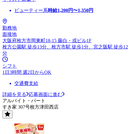
ビューティー系
時給
1,200
円〜
1,350
円
勤務地
面接地
大阪府枚方市岡東町18-15 藤白・戎ビル1F
枚方公園駅 徒歩13分、枚方市駅 徒歩1分、宮之阪駅 徒歩12
分
シフト
1日3時間 週2日からOK
交通費支給
詳細を見る
応募画面に進む
アルバイト・パート
すき家 307号枚方津田西店