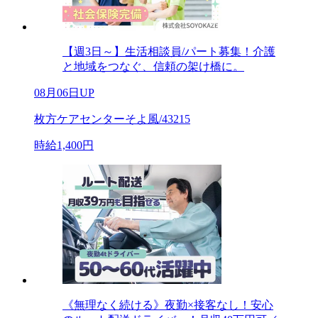
【週3日～】生活相談員/パート募集！介護
と地域をつなぐ、信頼の架け橋に。
08月06日UP
枚方ケアセンターそよ風/43215
時給1,400円
《無理なく続ける》夜勤×接客なし！安心