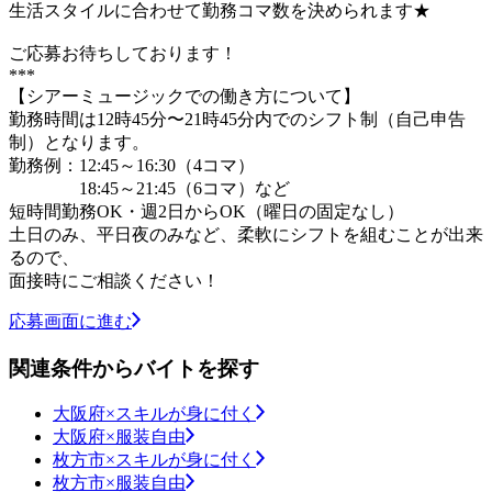
生活スタイルに合わせて勤務コマ数を決められます★
ご応募お待ちしております！
***
【シアーミュージックでの働き方について】
勤務時間は12時45分〜21時45分内でのシフト制（自己申告
制）となります。
勤務例：12:45～16:30（4コマ）
18:45～21:45（6コマ）など
短時間勤務OK・週2日からOK（曜日の固定なし）
土日のみ、平日夜のみなど、柔軟にシフトを組むことが出来
るので、
面接時にご相談ください！
応募画面に進む
関連条件からバイトを探す
大阪府×スキルが身に付く
大阪府×服装自由
枚方市×スキルが身に付く
枚方市×服装自由