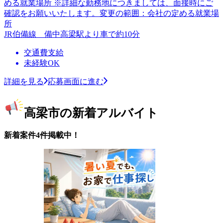
める就業場所 ※詳細な勤務地につきましては、面接時にご
確認をお願いいたします。変更の範囲：会社の定める就業場
所
JR伯備線 備中高梁駅より車で約10分
交通費支給
未経験OK
詳細を見る
応募画面に進む
高梁市の新着アルバイト
新着案件4件掲載中！