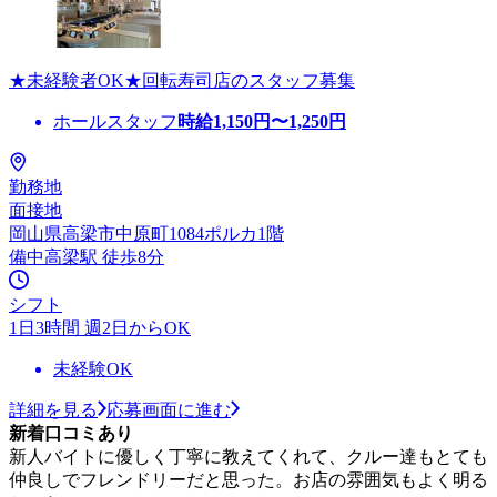
★未経験者OK★回転寿司店のスタッフ募集
ホールスタッフ
時給
1,150
円〜
1,250
円
勤務地
面接地
岡山県高梁市中原町1084ポルカ1階
備中高梁駅 徒歩8分
シフト
1日3時間 週2日からOK
未経験OK
詳細を見る
応募画面に進む
新着口コミあり
新人バイトに優しく丁寧に教えてくれて、クルー達もとても
仲良しでフレンドリーだと思った。お店の雰囲気もよく明る