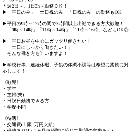
＊週2日～、1日3h～勤務ＯＫ！
▶「平日のみ」「土日祝のみ」「日祝のみ」の勤務もOK
▶平日の9時～17時の間で3時間以上出勤できる方大歓迎！
「9時～14時」「11時～14時」「11時～16時」などもOK◎
▶「平日お昼を中心にガッツリ働きたい！」
「土日にしっかり働きたい！」
そんな働き方も叶いますよ！
▶学校行事、連続休暇、子供の体調不調等は希望に柔軟に対
応します！
《歓迎》
・学生
・主婦(夫)
・日祝日勤務できる方
・学歴不問
《待遇》
・交通費(上限1万円支給)
・研修あり(1～2ヶ月※経験に応じて期間の変動あり)