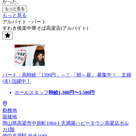
かった。
もっと見る
もっと見る
アルバイト・パート
すわき後楽中華そば高梁店(アルバイト)
パート：高時給「1300円」～！ 「朝～昼」 募集中！ 主婦
(夫) 活躍中！
ホールスタッフ
時給
1,300
円〜
1,500
円
勤務地
面接地
岡山県高梁市中原町1084-1 天満屋ハピータウン高梁店ポル
カ1階
備中高梁駅 徒歩10分