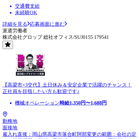
交通費支給
未経験OK
詳細を見る
応募画面に進む
派遣労働者
株式会社グロップ 総社オフィス/SUJ0155 179541
【高梁市×3交代】土日休み＆安定企業で活躍のチャンス！
正社員を目指したい方も歓迎です♪
機械オペレーション
時給
1,350
円〜
1,688
円
勤務地
面接地
雇入れ直後：岡山県高梁市落合町阿部変更の範囲：会社の定