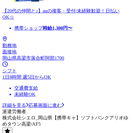
【20代の仲間と♪】auの接客・受付/未経験歓迎！日払い
OK☆
携帯ショップ
時給
1,300
円〜
勤務地
面接地
岡山県高梁市落合町阿部1700
シフト
1日8時間 週5日からOK
交通費支給
未経験OK
詳細を見る
応募画面に進む
派遣労働者
株式会社シエロ_岡山県【携帯キャ】ソフトバンクアリオゆ
めタウン高梁/AF5