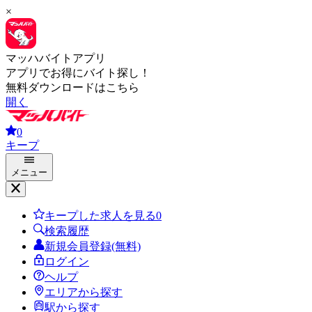
×
マッハバイトアプリ
アプリでお得にバイト探し！
無料ダウンロードはこちら
開く
0
キープ
メニュー
キープした求人を見る
0
検索履歴
新規会員登録(無料)
ログイン
ヘルプ
エリアから探す
駅から探す