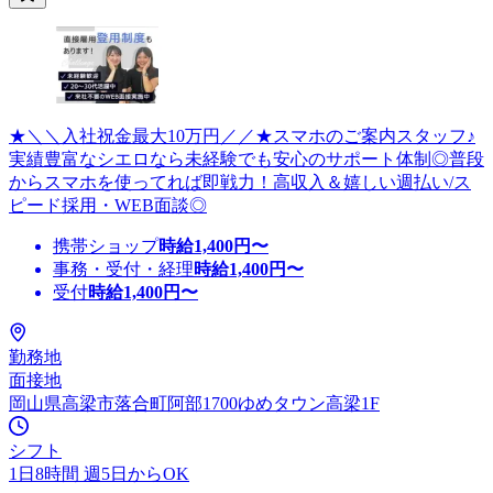
★＼＼入社祝金最大10万円／／★スマホのご案内スタッフ♪
実績豊富なシエロなら未経験でも安心のサポート体制◎普段
からスマホを使ってれば即戦力！高収入＆嬉しい週払い/ス
ピード採用・WEB面談◎
携帯ショップ
時給
1,400
円〜
事務・受付・経理
時給
1,400
円〜
受付
時給
1,400
円〜
勤務地
面接地
岡山県高梁市落合町阿部1700ゆめタウン高梁1F
シフト
1日8時間 週5日からOK