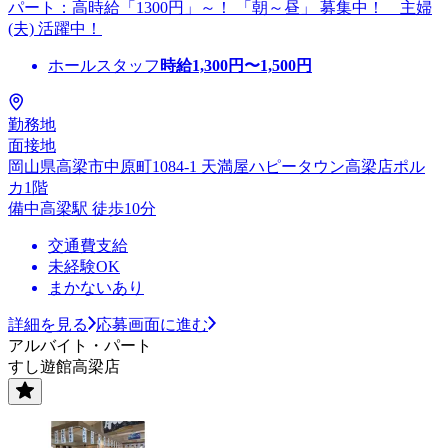
パート：高時給「1300円」～！ 「朝～昼」 募集中！ 主婦
(夫) 活躍中！
ホールスタッフ
時給
1,300
円〜
1,500
円
勤務地
面接地
岡山県高梁市中原町1084-1 天満屋ハピータウン高梁店ポル
カ1階
備中高梁駅 徒歩10分
交通費支給
未経験OK
まかないあり
詳細を見る
応募画面に進む
アルバイト・パート
すし遊館高梁店