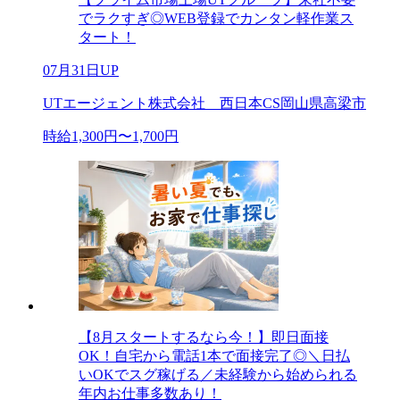
でラクすぎ◎WEB登録でカンタン軽作業ス
タート！
07月31日UP
UTエージェント株式会社 西日本CS岡山県高梁市
時給1,300円〜1,700円
【8月スタートするなら今！】即日面接
OK！自宅から電話1本で面接完了◎＼日払
いOKでスグ稼げる／未経験から始められる
年内お仕事多数あり！