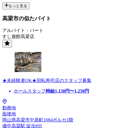
もっと見る
高梁市の似たバイト
アルバイト・パート
すし遊館高梁店
★未経験者OK★回転寿司店のスタッフ募集
ホールスタッフ
時給
1,150
円〜
1,250
円
勤務地
面接地
岡山県高梁市中原町1084ポルカ1階
備中高梁駅 徒歩8分