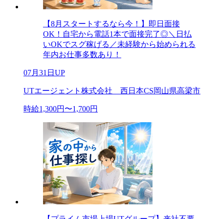
【8月スタートするなら今！】即日面接
OK！自宅から電話1本で面接完了◎＼日払
いOKでスグ稼げる／未経験から始められる
年内お仕事多数あり！
07月31日UP
UTエージェント株式会社 西日本CS岡山県高梁市
時給1,300円〜1,700円
【プライム市場上場UTグループ】来社不要