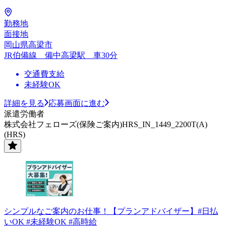
勤務地
面接地
岡山県高梁市
JR伯備線 備中高梁駅 車30分
交通費支給
未経験OK
詳細を見る
応募画面に進む
派遣労働者
株式会社フェローズ(保険ご案内)HRS_IN_1449_2200T(A)
(HRS)
シンプルなご案内のお仕事！【プランアドバイザー】#日払
いOK #未経験OK #高時給