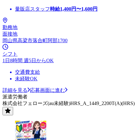
量販店スタッフ
時給
1,400
円〜
1,600
円
勤務地
面接地
岡山県高梁市落合町阿部1700
シフト
1日8時間 週5日からOK
交通費支給
未経験OK
詳細を見る
応募画面に進む
派遣労働者
株式会社フェローズ(au未経験)HRS_A_1449_2200T(A)(HRS)