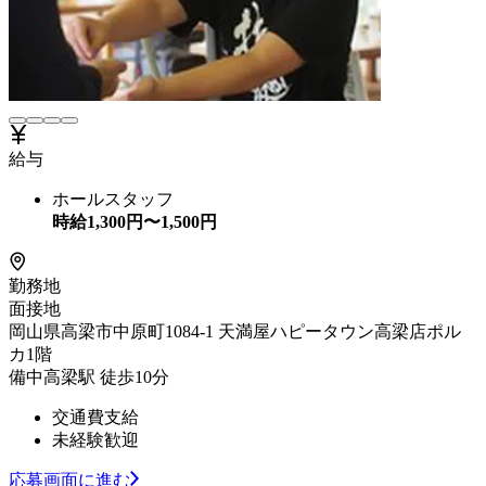
給与
ホールスタッフ
時給
1,300
円〜
1,500
円
勤務地
面接地
岡山県高梁市中原町1084-1 天満屋ハピータウン高梁店ポル
カ1階
備中高梁駅 徒歩10分
交通費支給
未経験歓迎
応募画面に進む