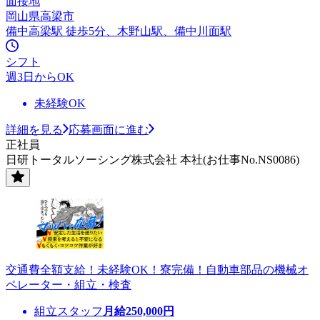
面接地
岡山県高梁市
備中高梁駅 徒歩5分、木野山駅、備中川面駅
シフト
週3日からOK
未経験OK
詳細を見る
応募画面に進む
正社員
日研トータルソーシング株式会社 本社(お仕事No.NS0086)
交通費全額支給！未経験OK！寮完備！自動車部品の機械オ
ペレーター・組立・検査
組立スタッフ
月給
250,000
円