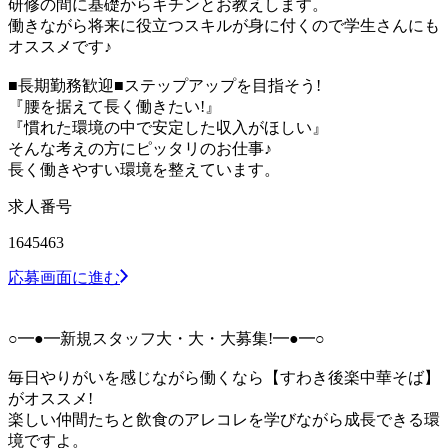
研修の間に基礎からキチンとお教えします。
働きながら将来に役立つスキルが身に付くので学生さんにも
オススメです♪
■長期勤務歓迎■ステップアップを目指そう!
『腰を据えて長く働きたい!』
『慣れた環境の中で安定した収入がほしい』
そんな考えの方にピッタリのお仕事♪
長く働きやすい環境を整えています。
求人番号
1645463
応募画面に進む
○━●━新規スタッフ大・大・大募集!━●━○
毎日やりがいを感じながら働くなら【 すわき後楽中華そば】
がオススメ!
楽しい仲間たちと飲食のアレコレを学びながら成長できる環
境ですよ。