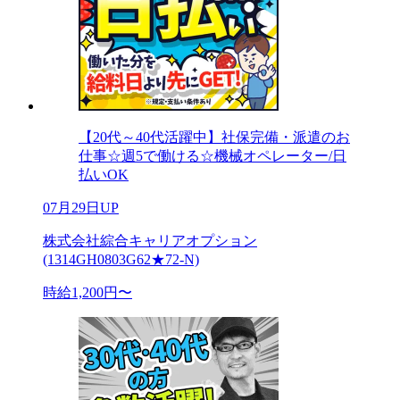
【20代～40代活躍中】社保完備・派遣のお
仕事☆週5で働ける☆機械オペレーター/日
払いOK
07月29日UP
株式会社綜合キャリアオプション
(1314GH0803G62★72-N)
時給1,200円〜