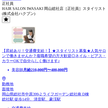
正社員
HAIR SALON IWASAKI 岡山総社店［正社員］スタイリスト
(株式会社ハクブン)
【昇給あり！交通費支給！】★スタイリスト募集★人気サロ
ンで働きませんか？復職希望の方大歓迎◎ネイル・ピアス・
カラーOKで自分らしく働けます♪
美容師
月給
210,000
円〜
400,000
円
勤務地
面接地
岡山県総社市中原399-2 ライフガーデン総社南 D棟
総社駅 徒歩14分、清音駅、豪渓駅