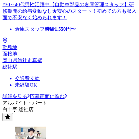
#30～40代男性活躍中【自動車部品の倉庫管理スタッフ】研
修期間の給与変動なし★安心のスタート！初めての方も収入
面で不安なく始められます！
倉庫スタッフ
時給
1,550
円〜
勤務地
面接地
岡山県総社市真壁
総社駅
交通費支給
未経験OK
詳細を見る
応募画面に進む
アルバイト・パート
白十字 総社店