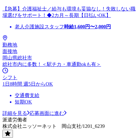
【急募】介護福祉士／給与も環境も妥協なし！失敗しない職
場選びをサポート！◆2カ月～長期【日払いOK】
老人介護施設スタッフ
時給
1,600
円〜
2,000
円
勤務地
面接地
岡山県総社市
総社市内に多数！＜駅チカ・車通勤okも有＞
シフト
1日8時間 週5日からOK
交通費支給
短期OK
詳細を見る
応募画面に進む
派遣労働者
株式会社ニッソーネット 岡山支社/1201_6239