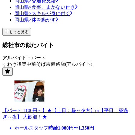
岡山県×交通費支給
岡山県×食事、まかない付き
岡山県×スキルが身に付く
岡山県×体を動かす
もっと見る
総社市の似たバイト
アルバイト・パート
すわき後楽中華そば吉備路店(アルバイト)
【パート 1100円～】★【土日：昼～夕方】or【平日：昼過
ぎ～夜】 大歓迎！★
ホールスタッフ
時給
1,080
円〜
1,350
円