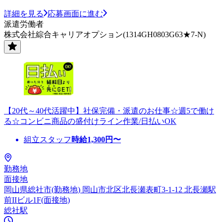
詳細を見る
応募画面に進む
派遣労働者
株式会社綜合キャリアオプション(1314GH0803G63★7-N)
【20代～40代活躍中】社保完備・派遣のお仕事☆週5で働け
る☆コンビニ商品の盛付けライン作業/日払いOK
組立スタッフ
時給
1,300
円〜
勤務地
面接地
岡山県総社市(勤務地) 岡山市北区北長瀬表町3-1-12 北長瀬駅
前IIビル1F(面接地)
総社駅