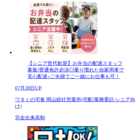
【シニア世代歓迎】お弁当の配達スタッフ
募集!普通免許必須◎乗り慣れた自家用車で
安心配達♪ご夫婦でご一緒にお仕事も可！
07月28日UP
ワタミの宅食 岡山総社営業所(宅配/業務委託/シニア向
け)
完全出来高制