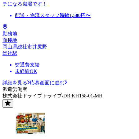
チになる職場です！
配送・物流スタッフ
時給
1,500
円〜
勤務地
面接地
岡山県総社市井尻野
総社駅
交通費支給
未経験OK
詳細を見る
応募画面に進む
派遣労働者
株式会社ドライブトライブ/DR:KH158-01-MH