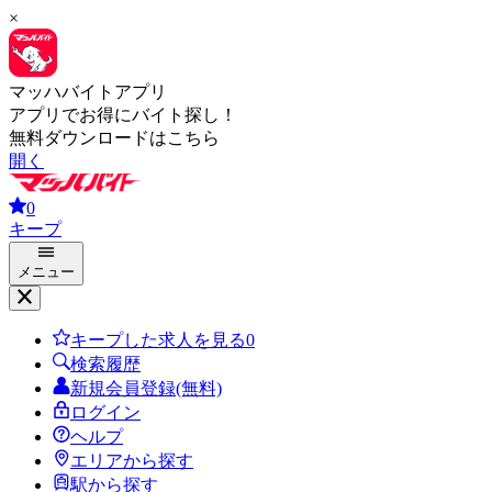
×
マッハバイトアプリ
アプリでお得にバイト探し！
無料ダウンロードはこちら
開く
0
キープ
メニュー
キープした求人を見る
0
検索履歴
新規会員登録(無料)
ログイン
ヘルプ
エリアから探す
駅から探す