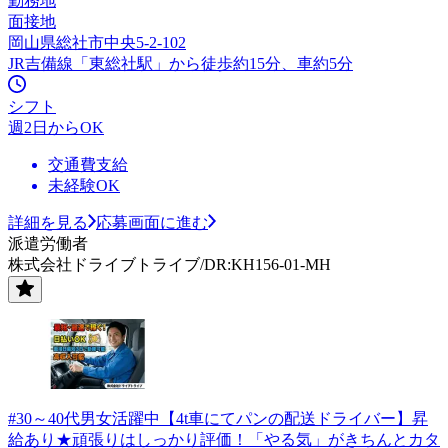
勤務地
面接地
岡山県総社市中央5-2-102
JR吉備線「東総社駅」から徒歩約15分、車約5分
シフト
週2日からOK
交通費支給
未経験OK
詳細を見る
応募画面に進む
派遣労働者
株式会社ドライブトライブ/DR:KH156-01-MH
#30～40代男女活躍中【4t車にてパンの配送ドライバー】昇
給あり★頑張りはしっかり評価！「やる気」がきちんとカタ