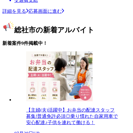
交通費支給
詳細を見る
応募画面に進む
総社市の新着アルバイト
新着案件9件掲載中！
【主婦(夫)活躍中】お弁当の配達スタッフ
募集!普通免許必須◎乗り慣れた自家用車で
安心配達♪子供を連れて働ける！