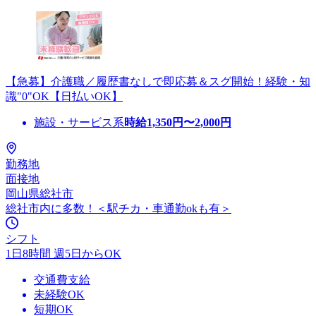
【急募】介護職／履歴書なしで即応募＆スグ開始！経験・知
識"0"OK【日払いOK】
施設・サービス系
時給
1,350
円〜
2,000
円
勤務地
面接地
岡山県総社市
総社市内に多数！＜駅チカ・車通勤okも有＞
シフト
1日8時間 週5日からOK
交通費支給
未経験OK
短期OK