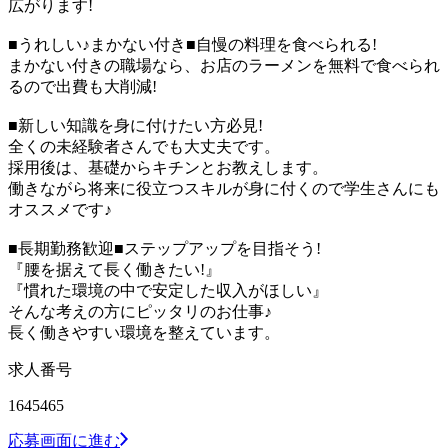
広がります!
■うれしい♪まかない付き■自慢の料理を食べられる!
まかない付きの職場なら、お店のラーメンを無料で食べられ
るので出費も大削減!
■新しい知識を身に付けたい方必見!
全くの未経験者さんでも大丈夫です。
採用後は、基礎からキチンとお教えします。
働きながら将来に役立つスキルが身に付くので学生さんにも
オススメです♪
■長期勤務歓迎■ステップアップを目指そう!
『腰を据えて長く働きたい!』
『慣れた環境の中で安定した収入がほしい』
そんな考えの方にピッタリのお仕事♪
長く働きやすい環境を整えています。
求人番号
1645465
応募画面に進む