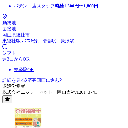
パチンコ店スタッフ
時給
1,300
円〜
1,800
円
勤務地
面接地
岡山県総社市
東総社駅 バス6分、清音駅、豪渓駅
シフト
週3日からOK
未経験OK
詳細を見る
応募画面に進む
派遣労働者
株式会社ニッソーネット 岡山支社/1201_3741