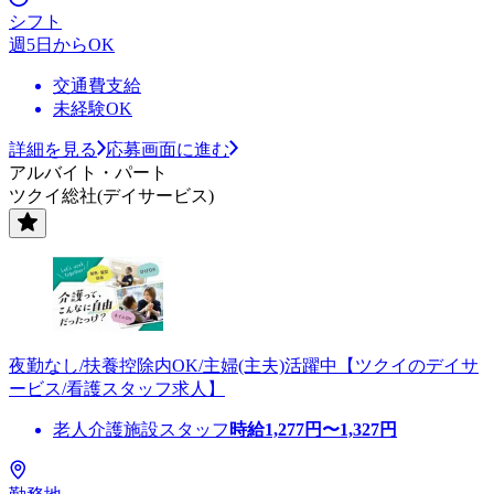
シフト
週5日からOK
交通費支給
未経験OK
詳細を見る
応募画面に進む
アルバイト・パート
ツクイ総社(デイサービス)
夜勤なし/扶養控除内OK/主婦(主夫)活躍中【ツクイのデイサ
ービス/看護スタッフ求人】
老人介護施設スタッフ
時給
1,277
円〜
1,327
円