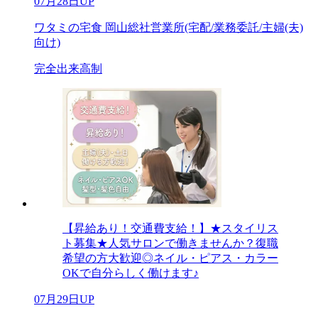
07月28日UP
ワタミの宅食 岡山総社営業所(宅配/業務委託/主婦(夫)
向け)
完全出来高制
【昇給あり！交通費支給！】★スタイリス
ト募集★人気サロンで働きませんか？復職
希望の方大歓迎◎ネイル・ピアス・カラー
OKで自分らしく働けます♪
07月29日UP