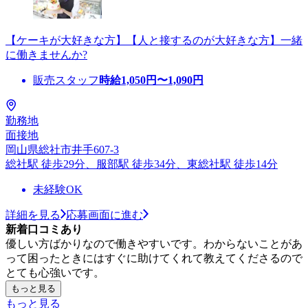
【ケーキが大好きな方】【人と接するのが大好きな方】一緒
に働きませんか?
販売スタッフ
時給
1,050
円〜
1,090
円
勤務地
面接地
岡山県総社市井手607-3
総社駅 徒歩29分、服部駅 徒歩34分、東総社駅 徒歩14分
未経験OK
詳細を見る
応募画面に進む
新着口コミあり
優しい方ばかりなので働きやすいです。わからないことがあ
って困ったときにはすぐに助けてくれて教えてくださるので
とても心強いです。
もっと見る
もっと見る