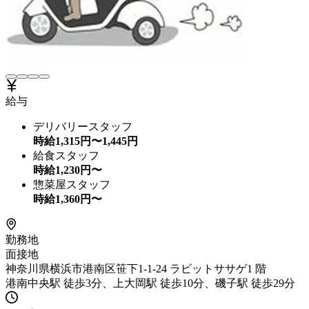
給与
デリバリースタッフ
時給
1,315
円〜
1,445
円
給食スタッフ
時給
1,230
円〜
惣菜屋スタッフ
時給
1,360
円〜
勤務地
面接地
神奈川県横浜市港南区笹下1-1-24 ラビットササゲ1 階
港南中央駅 徒歩3分、上大岡駅 徒歩10分、磯子駅 徒歩29分