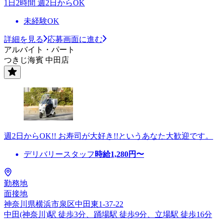
1日2時間 週2日からOK
未経験OK
詳細を見る
応募画面に進む
アルバイト・パート
つきじ海賓 中田店
週2日からOK!! お寿司が大好き!!というあなた大歓迎です。
デリバリースタッフ
時給
1,280
円〜
勤務地
面接地
神奈川県横浜市泉区中田東1-37-22
中田(神奈川)駅 徒歩3分、踊場駅 徒歩9分、立場駅 徒歩16分