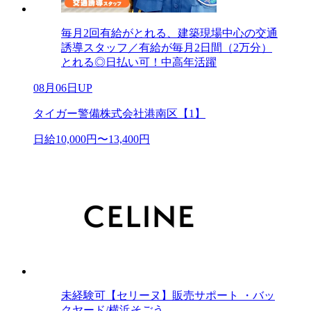
毎月2回有給がとれる、建築現場中心の交通
誘導スタッフ／有給が毎月2日間（2万分）
とれる◎日払い可！中高年活躍
08月06日UP
タイガー警備株式会社港南区【1】
日給10,000円〜13,400円
未経験可【セリーヌ】販売サポート ・バッ
クヤード/横浜そごう