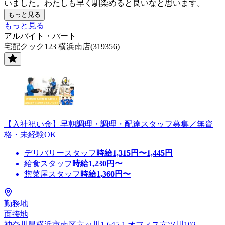
いました。わたしも早く馴染めると良いなと思います。
もっと見る
もっと見る
アルバイト・パート
宅配クック123 横浜南店(319356)
【入社祝い金】早朝調理・調理・配達スタッフ募集／無資
格・未経験OK
デリバリースタッフ
時給
1,315
円〜
1,445
円
給食スタッフ
時給
1,230
円〜
惣菜屋スタッフ
時給
1,360
円〜
勤務地
面接地
神奈川県横浜市南区六ッ川1-645-1 オフィス六ツ川102