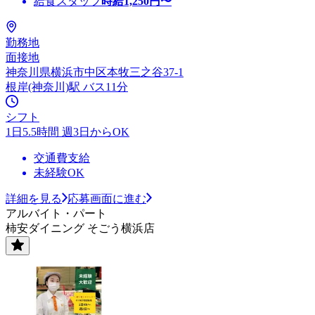
給食スタッフ
時給
1,250
円〜
勤務地
面接地
神奈川県横浜市中区本牧三之谷37-1
根岸(神奈川)駅 バス11分
シフト
1日5.5時間 週3日からOK
交通費支給
未経験OK
詳細を見る
応募画面に進む
アルバイト・パート
柿安ダイニング そごう横浜店