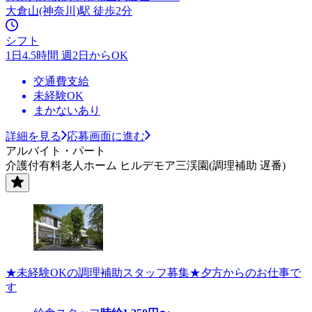
大倉山(神奈川)駅 徒歩2分
シフト
1日4.5時間 週2日からOK
交通費支給
未経験OK
まかないあり
詳細を見る
応募画面に進む
アルバイト・パート
介護付有料老人ホーム ヒルデモア三渓園(調理補助 遅番)
★未経験OKの調理補助スタッフ募集★夕方からのお仕事で
す