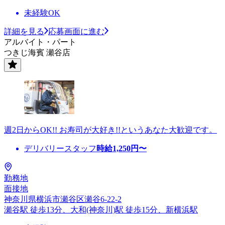
未経験OK
詳細を見る
応募画面に進む
アルバイト・パート
つきじ海賓 瀬谷店
週2日からOK!! お寿司が大好き!!というあなた大歓迎です。
デリバリースタッフ
時給
1,250
円〜
勤務地
面接地
神奈川県横浜市瀬谷区瀬谷6-22-2
瀬谷駅 徒歩13分、大和(神奈川)駅 徒歩15分、新横浜駅