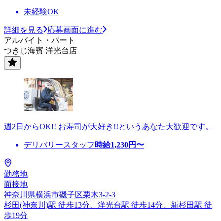
未経験OK
詳細を見る
応募画面に進む
アルバイト・パート
つきじ海賓 洋光台店
週2日からOK!! お寿司が大好き!!というあなた大歓迎です。
デリバリースタッフ
時給
1,230
円〜
勤務地
面接地
神奈川県横浜市磯子区栗木3-2-3
杉田(神奈川)駅 徒歩13分、洋光台駅 徒歩14分、新杉田駅 徒
歩19分