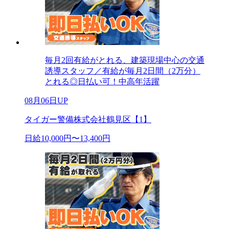
毎月2回有給がとれる、建築現場中心の交通
誘導スタッフ／有給が毎月2日間（2万分）
とれる◎日払い可！中高年活躍
08月06日UP
タイガー警備株式会社鶴見区【1】
日給10,000円〜13,400円