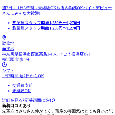
週2日～ 1日3時間～未経験OK扶養内勤務OKバイトデビュー
さん…みんな大歓迎!!
惣菜屋スタッフ
時給
1,250
円〜
1,270
円
惣菜屋スタッフ
時給
1,250
円〜
1,270
円
勤務地
面接地
神奈川県横浜市西区高島2-18-1 そごう横浜店B2F
横浜駅 徒歩4分
シフト
1日3時間 週2日からOK
交通費支給
未経験OK
詳細を見る
応募画面に進む
新着口コミあり
先輩方はみなさん仲がよく、現場の雰囲気はとても良いと思