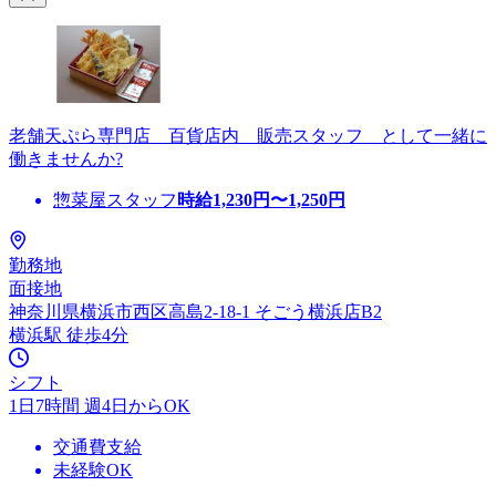
老舗天ぷら専門店 百貨店内 販売スタッフ として一緒に
働きませんか?
惣菜屋スタッフ
時給
1,230
円〜
1,250
円
勤務地
面接地
神奈川県横浜市西区高島2-18-1 そごう横浜店B2
横浜駅 徒歩4分
シフト
1日7時間 週4日からOK
交通費支給
未経験OK