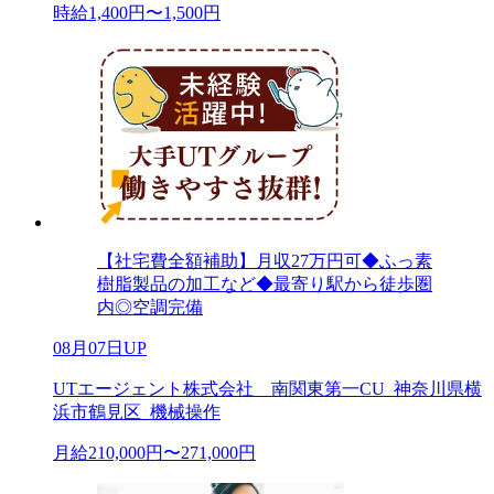
時給1,400円〜1,500円
【社宅費全額補助】月収27万円可◆ふっ素
樹脂製品の加工など◆最寄り駅から徒歩圏
内◎空調完備
08月07日UP
UTエージェント株式会社 南関東第一CU_神奈川県横
浜市鶴見区_機械操作
月給210,000円〜271,000円