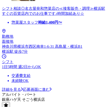
シフト相談◎名古屋発和惣菜店の≪接客販売・調理≫横浜駅
すぐの百貨店内でのお仕事です♪時間加給あり☆
惣菜屋スタッフ
時給
1,400
円〜
勤務地
面接地
神奈川県横浜市西区南幸1-6-31 高島屋・横浜B1
横浜駅 徒歩7分
シフト
1日5時間 週2日からOK
交通費支給
未経験OK
詳細を見る
応募画面に進む
アルバイト・パート
銀座ハゲ天 そごう横浜店