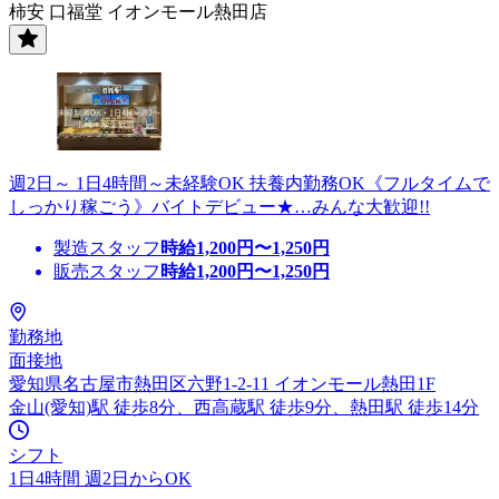
柿安 口福堂 イオンモール熱田店
週2日～ 1日4時間～未経験OK 扶養内勤務OK《フルタイムで
しっかり稼ごう》バイトデビュー★…みんな大歓迎!!
製造スタッフ
時給
1,200
円〜
1,250
円
販売スタッフ
時給
1,200
円〜
1,250
円
勤務地
面接地
愛知県名古屋市熱田区六野1-2-11 イオンモール熱田1F
金山(愛知)駅 徒歩8分、西高蔵駅 徒歩9分、熱田駅 徒歩14分
シフト
1日4時間 週2日からOK