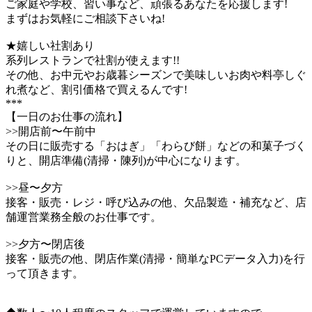
ご家庭や学校、習い事など、頑張るあなたを応援します!
まずはお気軽にご相談下さいね!
★嬉しい社割あり
系列レストランで社割が使えます!!
その他、お中元やお歳暮シーズンで美味しいお肉や料亭しぐ
れ煮など、割引価格で買えるんです!
***
【一日のお仕事の流れ】
>>開店前〜午前中
その日に販売する「おはぎ」「わらび餅」などの和菓子づく
りと、開店準備(清掃・陳列)が中心になります。
>>昼〜夕方
接客・販売・レジ・呼び込みの他、欠品製造・補充など、店
舗運営業務全般のお仕事です。
>>夕方〜閉店後
接客・販売の他、閉店作業(清掃・簡単なPCデータ入力)を行
って頂きます。