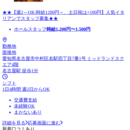
★★【週2～OK:時給1200円～、土日祝は+100円】人気イタ
リアンでスタッフ募集★★
ホールスタッフ
時給
1,200
円〜
1,500
円
勤務地
面接地
愛知県名古屋市中村区名駅四丁目7番1号 ミッドランドスク
エア4階
名古屋駅 徒歩1分
シフト
1日4時間 週2日からOK
交通費支給
未経験OK
まかないあり
詳細を見る
応募画面に進む
新着口コミあり