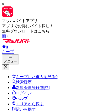
×
マッハバイトアプリ
アプリでお得にバイト探し！
無料ダウンロードはこちら
開く
0
キープ
メニュー
キープした求人を見る
0
検索履歴
新規会員登録(無料)
ログイン
ヘルプ
エリアから探す
駅から探す