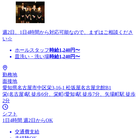
週2日、1日4時間から対応可能なので、まずはご相談くださ
い☆
ホールスタッフ
時給
1,240
円〜
皿洗い・洗い場
時給
1,240
円〜
勤務地
面接地
愛知県名古屋市中区栄3-16-1 松坂屋名古屋北館B1
栄(名古屋)駅 徒歩6分、栄町(愛知)駅 徒歩7分、矢場町駅 徒歩
2分
シフト
1日4時間 週2日からOK
交通費支給