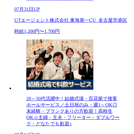
07月31日UP
UTエージェント株式会社 東海第一CU_名古屋市港区
時給1,200円〜1,700円
20～50代活躍中！結婚式場・百花籠で接客
ホールサービス／土日祝のみ・週1～OK◎
未経験・ブランクありの方歓迎！高校生
OK☆主婦・主夫・フリーター・ダブルワー
ク・どなたでも歓迎♪