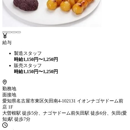
給与
製造スタッフ
時給
1,150
円〜
1,250
円
販売スタッフ
時給
1,150
円〜
1,250
円
勤務地
面接地
愛知県名古屋市東区矢田南4-102131 イオンナゴヤドーム前
店 1F
大曽根駅 徒歩5分、ナゴヤドーム前矢田駅 徒歩6分、矢田(愛
知)駅 徒歩7分