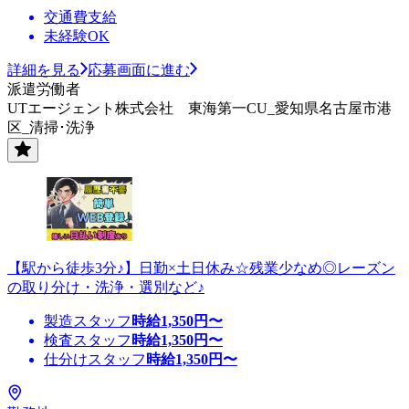
交通費支給
未経験OK
詳細を見る
応募画面に進む
派遣労働者
UTエージェント株式会社 東海第一CU_愛知県名古屋市港
区_清掃･洗浄
【駅から徒歩3分♪】日勤×土日休み☆残業少なめ◎レーズン
の取り分け・洗浄・選別など♪
製造スタッフ
時給
1,350
円〜
検査スタッフ
時給
1,350
円〜
仕分けスタッフ
時給
1,350
円〜