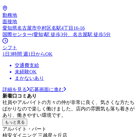
勤務地
面接地
愛知県名古屋市中村区名駅4丁目16-16
国際センター(愛知)駅 徒歩3分、名古屋駅 徒歩5分
シフト
1日3時間 週1日からOK
交通費支給
未経験OK
まかないあり
詳細を見る
応募画面に進む
新着口コミあり
社員やアルバイトの方々の仲が非常に良く、気さくな方たち
ばかりなので楽しく働けました。店内の雰囲気も落ち着きが
あり、働きやすい環境です。
もっと見る
アルバイト・パート
柿安ダイニング 三越星ヶ丘店