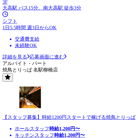
3F
大高駅 バス15分、南大高駅 徒歩3分
シフト
1日5.5時間 週3日からOK
交通費支給
未経験OK
詳細を見る
応募画面に進む
アルバイト・パート
焼鳥とりっぱ 名駅柳橋店
【スタッフ募集】時給1200円スタートで稼げる焼鳥とりっぱ
ホールスタッフ
時給
1,200
円〜
キッチンスタッフ
時給
1,200
円〜