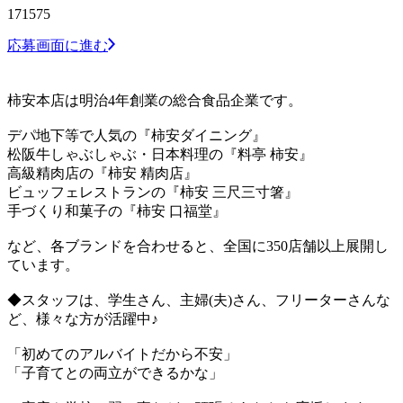
171575
応募画面に進む
柿安本店は明治4年創業の総合食品企業です。
デパ地下等で人気の『柿安ダイニング』
松阪牛しゃぶしゃぶ・日本料理の『料亭 柿安』
高級精肉店の『柿安 精肉店』
ビュッフェレストランの『柿安 三尺三寸箸』
手づくり和菓子の『柿安 口福堂』
など、各ブランドを合わせると、全国に350店舗以上展開し
ています。
◆スタッフは、学生さん、主婦(夫)さん、フリーターさんな
ど、様々な方が活躍中♪
「初めてのアルバイトだから不安」
「子育てとの両立ができるかな」