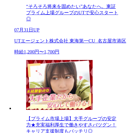
“そろそろ将来を固めたい”あなたへ。東証
プライム上場グループのUTで安心スタート
◎
07月31日UP
UTエージェント株式会社 東海第一CU_名古屋市港区
時給1,200円〜1,700円
【プライム市場上場】大手グループの安定
力★充実福利厚生で働きやすさバツグン！
キャリア支援制度もバッチリ◎