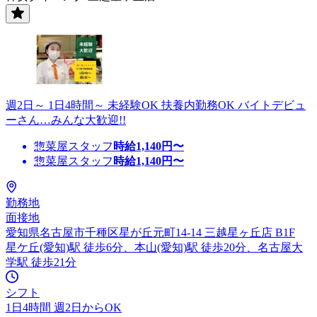
週2日～ 1日4時間～ 未経験OK 扶養内勤務OK バイトデビュ
ーさん…みんな大歓迎!!
惣菜屋スタッフ
時給
1,140
円〜
惣菜屋スタッフ
時給
1,140
円〜
勤務地
面接地
愛知県名古屋市千種区星が丘元町14-14 三越星ヶ丘店 B1F
星ケ丘(愛知)駅 徒歩6分、本山(愛知)駅 徒歩20分、名古屋大
学駅 徒歩21分
シフト
1日4時間 週2日からOK