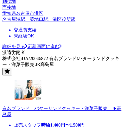
勤務地
面接地
愛知県名古屋市港区
名古屋港駅、築地口駅、港区役所駅
交通費支給
未経験OK
詳細を見る
応募画面に進む
派遣労働者
株式会社iDA/20046872 有名ブランド!バターサンドクッキ
ー・洋菓子販売 JR高島屋
有名ブランド！バターサンドクッキー・洋菓子販売 JR高
島屋
販売スタッフ
時給
1,400
円〜
1,500
円