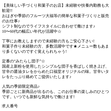
【美味しい手づくり和菓子のお店】未経験や扶養内勤務も大
歓迎!!
おはぎや季節のフルーツ大福等の簡単な和菓子づくりと販売
のお仕事♪
シフト制なのでライフスタイルに合わせて働けます♪
10〜60代の幅広い年代が活躍中☆
丁寧にお教えしますので未経験の方もご安心下さい!
和菓子作り未経験の方、多数活躍中です★メニュー数もあま
り多くないのですぐ覚えられちゃう!
定番の“みたらし団子”☆
国産上新粉を使用したシンプルな団子を香ばしく焼き上げ、
甘辛の醤油タレをからめた口福堂オリジナルの味。甘辛いタ
レをたっぷり絡めてご提供いたします♪
人気の季節限定商品♪
季節ごとに新商品が出るのも、このお仕事の楽しみのひとつ
です。いつでも新鮮な気持ちで働けます!
求人番号