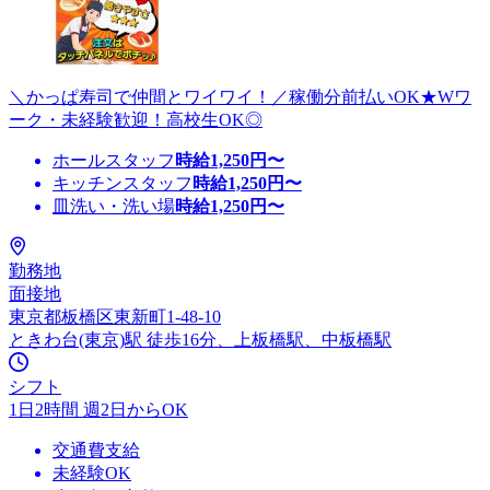
＼かっぱ寿司で仲間とワイワイ！／稼働分前払いOK★Wワ
ーク・未経験歓迎！高校生OK◎
ホールスタッフ
時給
1,250
円〜
キッチンスタッフ
時給
1,250
円〜
皿洗い・洗い場
時給
1,250
円〜
勤務地
面接地
東京都板橋区東新町1-48-10
ときわ台(東京)駅 徒歩16分、上板橋駅、中板橋駅
シフト
1日2時間 週2日からOK
交通費支給
未経験OK