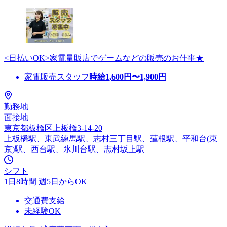
<日払いOK>家電量販店でゲームなどの販売のお仕事★
家電販売スタッフ
時給
1,600
円〜
1,900
円
勤務地
面接地
東京都板橋区上板橋3-14-20
上板橋駅、東武練馬駅、志村三丁目駅、蓮根駅、平和台(東
京)駅、西台駅、氷川台駅、志村坂上駅
シフト
1日8時間 週5日からOK
交通費支給
未経験OK