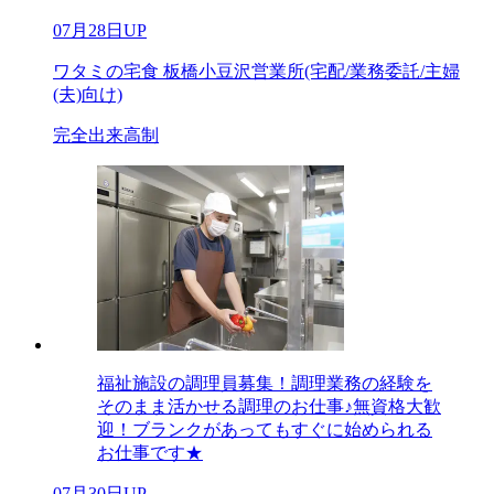
07月28日UP
ワタミの宅食 板橋小豆沢営業所(宅配/業務委託/主婦
(夫)向け)
完全出来高制
福祉施設の調理員募集！調理業務の経験を
そのまま活かせる調理のお仕事♪無資格大歓
迎！ブランクがあってもすぐに始められる
お仕事です★
07月30日UP