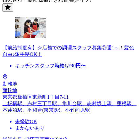
【前給制度有】☆店舗での調理スタッフ募集◎週1～！髪色
自由♪派手髪OK！
キッチンスタッフ
時給
1,230
円〜
勤務地
面接地
東京都板橋区東新町1丁目7-11
上板橋駅、志村三丁目駅、氷川台駅、志村坂上駅、蓮根駅、
本蓮沼駅、平和台(東京)駅、小竹向原駅
未経験OK
まかないあり