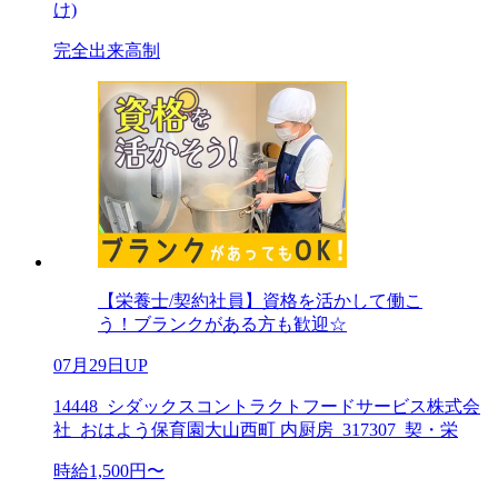
け)
完全出来高制
【栄養士/契約社員】資格を活かして働こ
う！ブランクがある方も歓迎☆
07月29日UP
14448_シダックスコントラクトフードサービス株式会
社_おはよう保育園大山西町 内厨房_317307_契・栄
時給1,500円〜