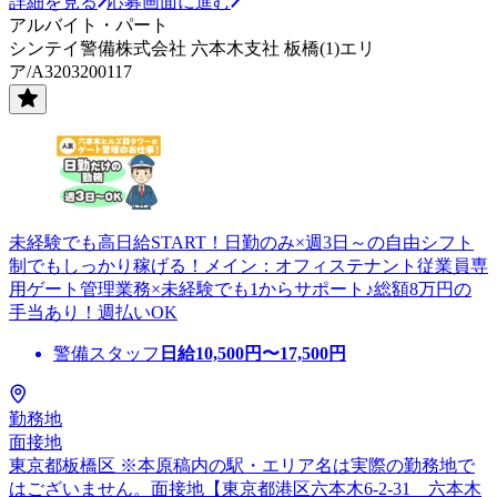
詳細を見る
応募画面に進む
アルバイト・パート
シンテイ警備株式会社 六本木支社 板橋(1)エリ
ア/A3203200117
未経験でも高日給START！日勤のみ×週3日～の自由シフト
制でもしっかり稼げる！メイン：オフィステナント従業員専
用ゲート管理業務×未経験でも1からサポート♪総額8万円の
手当あり！週払いOK
警備スタッフ
日給
10,500
円〜
17,500
円
勤務地
面接地
東京都板橋区 ※本原稿内の駅・エリア名は実際の勤務地で
はございません。面接地【東京都港区六本木6-2-31 六本木