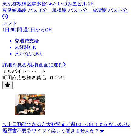
東京都板橋区常盤台2-6-3 いづみ屋ビル 2F
東武練馬駅 バス10分、板橋駅 バス17分、成増駅 バス17分
シフト
1日3時間 週1日からOK
交通費支給
未経験OK
まかないあり
詳細を見る
応募画面に進む
アルバイト・パート
町田商店板橋四葉店_01[153]
＼土日勤務できる方大歓迎★／週1/3h~OK！まかないあり♪
履歴書不要◎ワイワイ楽しく働きませんか？★