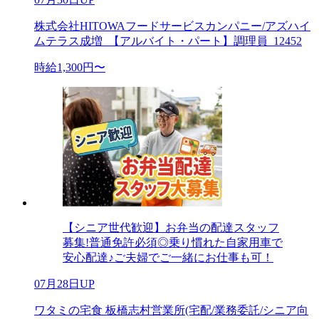
株式会社HITOWAフードサービスカンパニー/アズハイ
ムテラス成増_【アルバイト・パート】調理員_12452
時給1,300円〜
【シニア世代歓迎】お弁当の配達スタッフ
募集!普通免許必須◎乗り慣れた自家用車で
安心配達♪ご夫婦でご一緒にお仕事も可！
07月28日UP
ワタミの宅食 板橋志村営業所(宅配/業務委託/シニア向