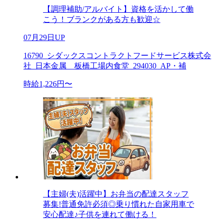
【調理補助/アルバイト】資格を活かして働
こう！ブランクがある方も歓迎☆
07月29日UP
16790_シダックスコントラクトフードサービス株式会
社_日本金属 板橋工場内食堂_294030_AP・補
時給1,226円〜
【主婦(夫)活躍中】お弁当の配達スタッフ
募集!普通免許必須◎乗り慣れた自家用車で
安心配達♪子供を連れて働ける！