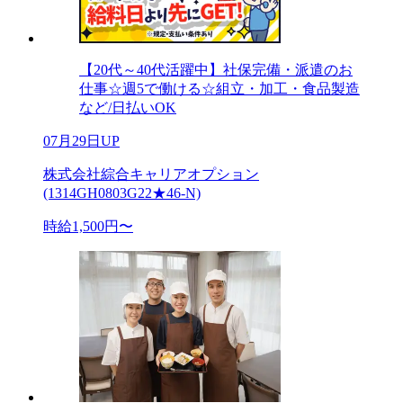
【20代～40代活躍中】社保完備・派遣のお
仕事☆週5で働ける☆組立・加工・食品製造
など/日払いOK
07月29日UP
株式会社綜合キャリアオプション
(1314GH0803G22★46-N)
時給1,500円〜