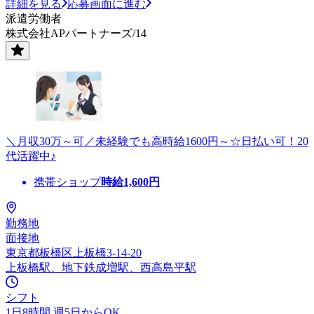
詳細を見る
応募画面に進む
派遣労働者
株式会社APパートナーズ/14
＼月収30万～可／未経験でも高時給1600円～☆日払い可！20
代活躍中♪
携帯ショップ
時給
1,600
円
勤務地
面接地
東京都板橋区上板橋3-14-20
上板橋駅、地下鉄成増駅、西高島平駅
シフト
1日8時間 週5日からOK