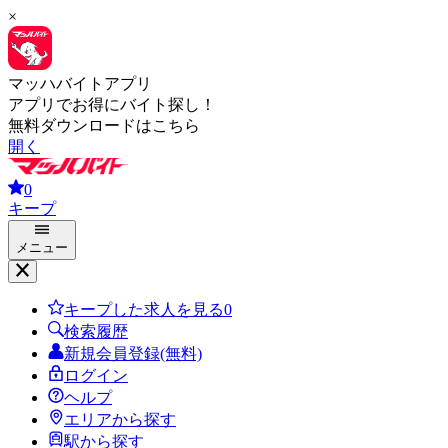
×
マッハバイトアプリ
アプリでお得にバイト探し！
無料ダウンロードはこちら
開く
0
キープ
メニュー
キープした求人を見る
0
検索履歴
新規会員登録(無料)
ログイン
ヘルプ
エリアから探す
駅から探す