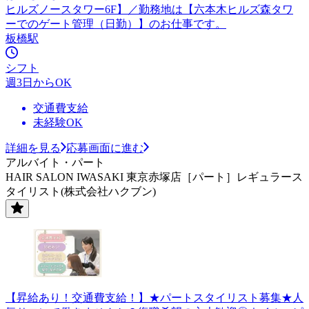
ヒルズノースタワー6F】／勤務地は【六本木ヒルズ森タワ
ーでのゲート管理（日勤）】のお仕事です。
板橋駅
シフト
週3日からOK
交通費支給
未経験OK
詳細を見る
応募画面に進む
アルバイト・パート
HAIR SALON IWASAKI 東京赤塚店［パート］レギュラース
タイリスト(株式会社ハクブン)
【昇給あり！交通費支給！】★パートスタイリスト募集★人