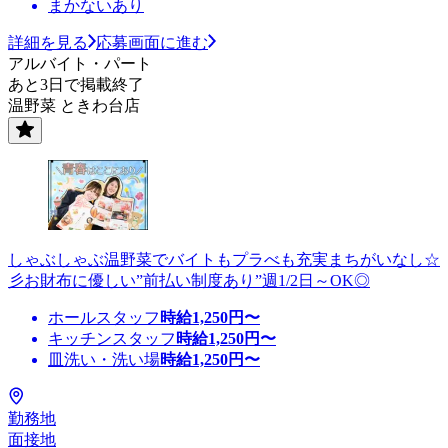
まかないあり
詳細を見る
応募画面に進む
アルバイト・パート
あと3日で掲載終了
温野菜 ときわ台店
しゃぶしゃぶ温野菜でバイトもプラべも充実まちがいなし☆
彡お財布に優しい”前払い制度あり”週1/2日～OK◎
ホールスタッフ
時給
1,250
円〜
キッチンスタッフ
時給
1,250
円〜
皿洗い・洗い場
時給
1,250
円〜
勤務地
面接地