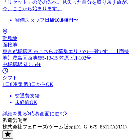
「リセット」のその先へ。見失った自分を取り戻す旅が、
今、ここから始まります。
警備スタッフ
日給
10,840
円〜
勤務地
面接地
東京都板橋区 ※こちらは募集エリアの一例です。 【面接
地】豊島区西池袋5-13-15 笠原ビル102号
中板橋駅 徒歩5分
シフト
1日8時間 週3日からOK
交通費支給
未経験OK
詳細を見る
応募画面に進む
派遣労働者
株式会社フェローズ(ゲーム販売)D1_G_679_851T(A)(D1)