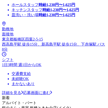
ホールスタッフ
時給
1,230
円〜
1,625
円
キッチンスタッフ
時給
1,230
円〜
1,625
円
皿洗い・洗い場
時給
1,230
円〜
1,625
円
勤務地
面接地
東京都板橋区四葉2-5-15
西高島平駅 徒歩15分、新高島平駅 徒歩15分、下赤塚駅 バス
8分
シフト
1日3時間 週1日からOK
交通費支給
未経験OK
まかないあり
詳細を見る
応募画面に進む
新着
アルバイト・パート
銀のさら・釜寅 板橋ときわ台店(メイク)