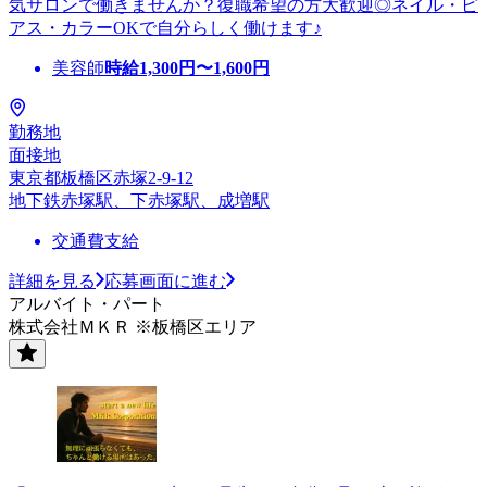
気サロンで働きませんか？復職希望の方大歓迎◎ネイル・ピ
アス・カラーOKで自分らしく働けます♪
美容師
時給
1,300
円〜
1,600
円
勤務地
面接地
東京都板橋区赤塚2-9-12
地下鉄赤塚駅、下赤塚駅、成増駅
交通費支給
詳細を見る
応募画面に進む
アルバイト・パート
株式会社ＭＫＲ ※板橋区エリア