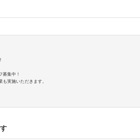
！
フ募集中！
業も実施いただきます。
合える環境です！
探す
相談ください！