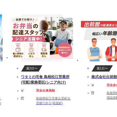
週2日〜
週1日〜
ワタミの宅食 島根松江営業所
株式会社出前館
(宅配/業務委託/シニア向け)
完全歩
完全出来高制
島根県
湖温泉
は
島根県松江市東出雲町出
B
雲郷718-3 (揖屋駅)