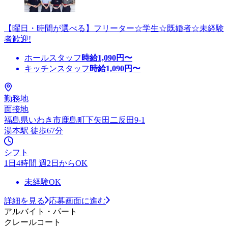
【曜日・時間が選べる】フリーター☆学生☆既婚者☆未経験
者歓迎!
ホールスタッフ
時給
1,090
円〜
キッチンスタッフ
時給
1,090
円〜
勤務地
面接地
福島県いわき市鹿島町下矢田二反田9-1
湯本駅 徒歩67分
シフト
1日4時間 週2日からOK
未経験OK
詳細を見る
応募画面に進む
アルバイト・パート
クレールコート