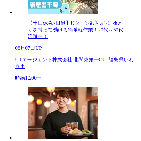
【土日休み×日勤】Uターン歓迎♪心にゆと
りを持って働ける簡単軽作業！20代～50代
活躍中！
08月07日UP
UTエージェント株式会社 北関東第一CU_福島県いわ
き市
時給1,200円