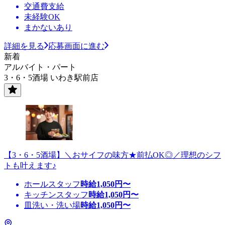
交通費支給
未経験OK
まかないあり
詳細を見る
応募画面に進む
新着
アルバイト・パート
3・6・5酒場 いわき駅前店
【3・6・5酒場】＼おサイフの味方★前払OK◎／理想のシフ
トも叶えます♪
ホールスタッフ
時給
1,050
円〜
キッチンスタッフ
時給
1,050
円〜
皿洗い・洗い場
時給
1,050
円〜