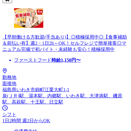
【早朝働ける方歓迎(手当あり)】◎積極採用中◎【食事補助
＆前払い有】週2・1日2h～OK！セルフレジで簡単接客◎マ
ニュアル完備で初バイト・未経験も安心！積極採用中
ファーストフード
時給
1,150
円〜
勤務地
面接地
福島県いわき市錦町江栗大町1-1
泉(ＪＲ)駅、湯本駅、内郷駅、いわき駅、大津港駅、磯原
駅、高萩駅、十王駅、日立駅
シフト
1日2時間 週2日からOK