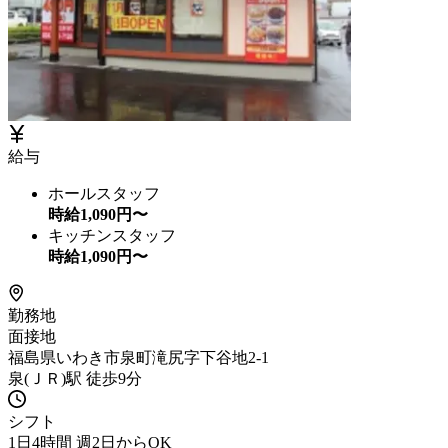
給与
ホールスタッフ
時給
1,090
円〜
キッチンスタッフ
時給
1,090
円〜
勤務地
面接地
福島県いわき市泉町滝尻字下谷地2-1
泉(ＪＲ)駅 徒歩9分
シフト
1日4時間 週2日からOK