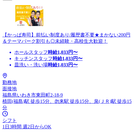
【かっぱ寿司】前払い制度あり/履歴書不要★まかない200円
＆テーマパーク割引も◎未経験・高校生大歓迎！
ホールスタッフ
時給
1,033
円〜
キッチンスタッフ
時給
1,033
円〜
皿洗い・洗い場
時給
1,033
円〜
勤務地
面接地
福島県いわき市東田町2-18-9
植田(福島)駅 徒歩15分、勿来駅 徒歩15分、泉(ＪＲ)駅 徒歩15
分
シフト
1日3時間 週2日からOK