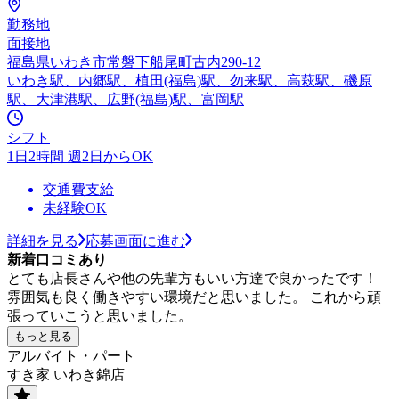
勤務地
面接地
福島県いわき市常磐下船尾町古内290-12
いわき駅、内郷駅、植田(福島)駅、勿来駅、高萩駅、磯原
駅、大津港駅、広野(福島)駅、富岡駅
シフト
1日2時間 週2日からOK
交通費支給
未経験OK
詳細を見る
応募画面に進む
新着口コミあり
とても店長さんや他の先輩方もいい方達で良かったです！
雰囲気も良く働きやすい環境だと思いました。 これから頑
張っていこうと思いました。
もっと見る
アルバイト・パート
すき家 いわき錦店