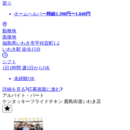
迎☆
ホームヘルパー
時給
1,390
円〜
1,840
円
勤務地
面接地
福島県いわき市平祢宜町1-2
いわき駅 徒歩15分
シフト
1日1時間 週1日からOK
未経験OK
詳細を見る
応募画面に進む
アルバイト・パート
ケンタッキーフライドチキン 鹿島街道いわき店