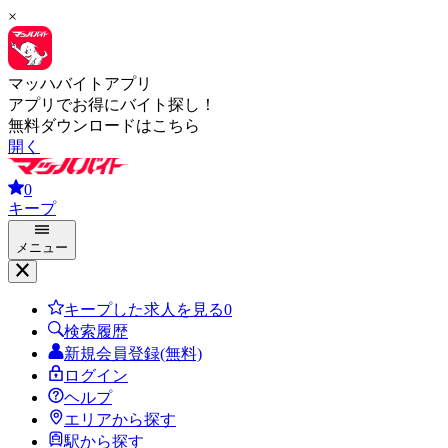
×
マッハバイトアプリ
アプリでお得にバイト探し！
無料ダウンロードはこちら
開く
0
キープ
メニュー
キープした求人を見る
0
検索履歴
新規会員登録(無料)
ログイン
ヘルプ
エリアから探す
駅から探す