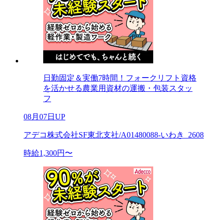
日勤固定＆実働7時間！フォークリフト資格
を活かせる農業用資材の運搬・包装スタッ
フ
08月07日UP
アデコ株式会社SF東北支社/A01480088-いわき_2608
時給1,300円〜