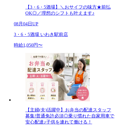
【3・6・5酒場】＼おサイフの味方★前払
OK◎／理想のシフトも叶えます♪
08月04日UP
3・6・5酒場 いわき駅前店
時給1,050円〜
【主婦(夫)活躍中】お弁当の配達スタッフ
募集!普通免許必須◎乗り慣れた自家用車で
安心配達♪子供を連れて働ける！