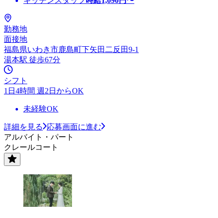
キッチンスタッフ
時給
1,090
円〜
勤務地
面接地
福島県いわき市鹿島町下矢田二反田9-1
湯本駅 徒歩67分
シフト
1日4時間 週2日からOK
未経験OK
詳細を見る
応募画面に進む
アルバイト・パート
クレールコート