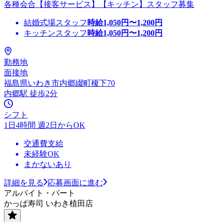
各種会合【接客サービス】【キッチン】スタッフ募集
結婚式場スタッフ
時給
1,050
円〜
1,200
円
キッチンスタッフ
時給
1,050
円〜
1,200
円
勤務地
面接地
福島県いわき市内郷綴町榎下70
内郷駅 徒歩2分
シフト
1日4時間 週2日からOK
交通費支給
未経験OK
まかないあり
詳細を見る
応募画面に進む
アルバイト・パート
かっぱ寿司 いわき植田店