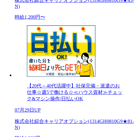
株式会社綜合キャリアオプション(1314GH0810G9★45-
N)
時給1,200円〜
【20代～40代活躍中】社保完備・派遣のお
仕事☆週5で働ける☆≪ハウス資材≫チェッ
ク&マシン操作/日払いOK
07月29日UP
株式会社綜合キャリアオプション(1314GH0810G9★81-
N)