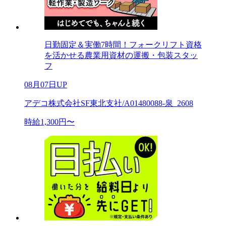
日勤固定＆実働7時間！フォークリフト資格
を活かせる農業用資材の運搬・包装スタッ
フ
08月07日UP
アデコ株式会社SF東北支社/A01480088-泉_2608
時給1,300円〜