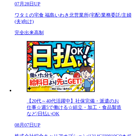
07月28日UP
ワタミの宅食 福島いわき北営業所(宅配/業務委託/主婦
(夫)向け)
完全出来高制
【20代～40代活躍中】社保完備・派遣のお
仕事☆週5で働ける☆組立・加工・食品製造
など/日払いOK
08月07日UP