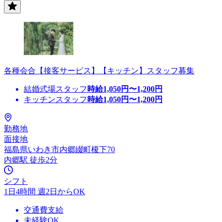
各種会合【接客サービス】【キッチン】スタッフ募集
結婚式場スタッフ
時給
1,050
円〜
1,200
円
キッチンスタッフ
時給
1,050
円〜
1,200
円
勤務地
面接地
福島県いわき市内郷綴町榎下70
内郷駅 徒歩2分
シフト
1日4時間 週2日からOK
交通費支給
未経験OK