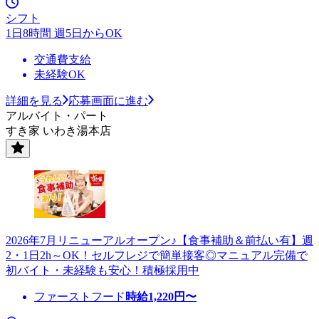
シフト
1日8時間 週5日からOK
交通費支給
未経験OK
詳細を見る
応募画面に進む
アルバイト・パート
すき家 いわき湯本店
2026年7月リニューアルオープン♪【食事補助＆前払い有】週
2・1日2h～OK！セルフレジで簡単接客◎マニュアル完備で
初バイト・未経験も安心！積極採用中
ファーストフード
時給
1,220
円〜