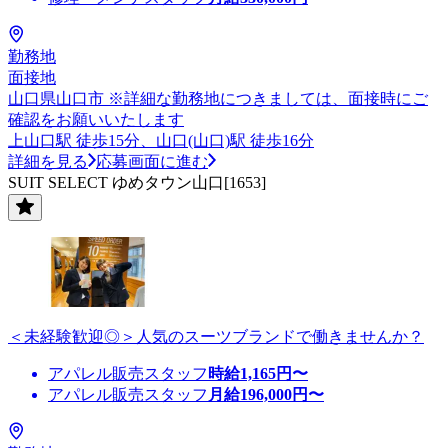
勤務地
面接地
山口県山口市 ※詳細な勤務地につきましては、面接時にご
確認をお願いいたします
上山口駅 徒歩15分、山口(山口)駅 徒歩16分
詳細を見る
応募画面に進む
SUIT SELECT ゆめタウン山口[1653]
＜未経験歓迎◎＞人気のスーツブランドで働きませんか？
アパレル販売スタッフ
時給
1,165
円〜
アパレル販売スタッフ
月給
196,000
円〜