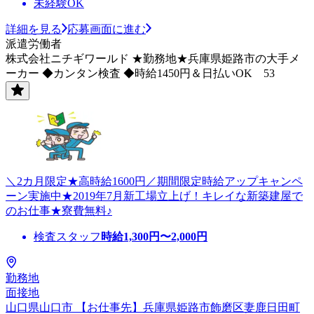
未経験OK
詳細を見る
応募画面に進む
派遣労働者
株式会社ニチギワールド ★勤務地★兵庫県姫路市の大手メ
ーカー ◆カンタン検査 ◆時給1450円＆日払いOK 53
＼2カ月限定★高時給1600円／期間限定時給アップキャンペ
ーン実施中★2019年7月新工場立上げ！キレイな新築建屋で
のお仕事★寮費無料♪
検査スタッフ
時給
1,300
円〜
2,000
円
勤務地
面接地
山口県山口市 【お仕事先】兵庫県姫路市飾磨区妻鹿日田町