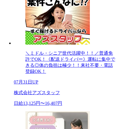
＼ミドル・シニア世代活躍中！！／普通免
許でOK！《配送ドライバー》運転に集中で
きる◎体の負担は極少！！来社不要・電話
登録OK！
07月31日UP
株式会社アズスタッフ
日給13,125円〜16,407円