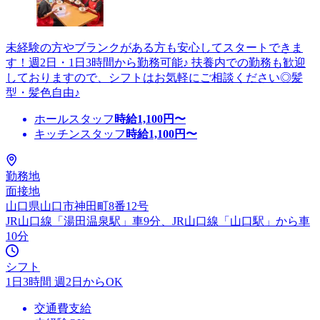
未経験の方やブランクがある方も安心してスタートできま
す！週2日・1日3時間から勤務可能♪ 扶養内での勤務も歓迎
しておりますので、シフトはお気軽にご相談ください◎髪
型・髪色自由♪
ホールスタッフ
時給
1,100
円〜
キッチンスタッフ
時給
1,100
円〜
勤務地
面接地
山口県山口市神田町8番12号
JR山口線「湯田温泉駅」車9分、JR山口線「山口駅」から車
10分
シフト
1日3時間 週2日からOK
交通費支給