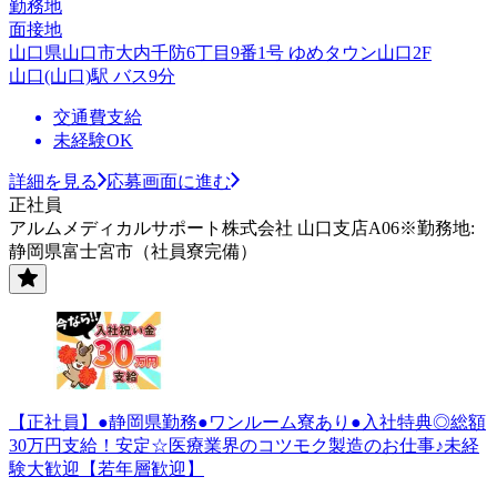
勤務地
面接地
山口県山口市大内千防6丁目9番1号 ゆめタウン山口2F
山口(山口)駅 バス9分
交通費支給
未経験OK
詳細を見る
応募画面に進む
正社員
アルムメディカルサポート株式会社 山口支店A06※勤務地:
静岡県富士宮市（社員寮完備）
【正社員】●静岡県勤務●ワンルーム寮あり●入社特典◎総額
30万円支給！安定☆医療業界のコツモク製造のお仕事♪未経
験大歓迎【若年層歓迎】