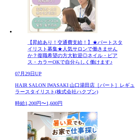
【昇給あり！交通費支給！】★パートスタ
イリスト募集★人気サロンで働きません
か？復職希望の方大歓迎◎ネイル・ピア
ス・カラーOKで自分らしく働けます♪
07月29日UP
HAIR SALON IWASAKI 山口湯田店［パート］レギュ
ラースタイリスト(株式会社ハクブン)
時給1,200円〜1,600円