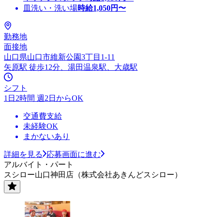
皿洗い・洗い場
時給
1,050
円〜
勤務地
面接地
山口県山口市維新公園3丁目1-11
矢原駅 徒歩12分、湯田温泉駅、大歳駅
シフト
1日2時間 週2日からOK
交通費支給
未経験OK
まかないあり
詳細を見る
応募画面に進む
アルバイト・パート
スシロー山口神田店（株式会社あきんどスシロー）