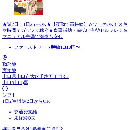
★週2日・1日2h～OK★【夜勤で高時給】WワークOK！スキ
マ時間でガッツリ稼ぐ★食事補助・前払い有◎セルフレジ＆
マニュアル完備で深夜も安心
ファーストフード
時給
1,313
円〜
勤務地
面接地
山口県山口市大内千坊五丁目3-2
山口(山口)駅
シフト
1日2時間 週2日からOK
交通費支給
未経験OK
詳細を見る
応募画面に進む