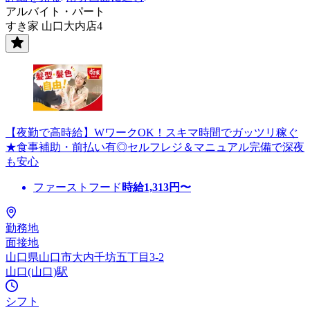
アルバイト・パート
すき家 山口大内店4
【夜勤で高時給】WワークOK！スキマ時間でガッツリ稼ぐ
★食事補助・前払い有◎セルフレジ＆マニュアル完備で深夜
も安心
ファーストフード
時給
1,313
円〜
勤務地
面接地
山口県山口市大内千坊五丁目3-2
山口(山口)駅
シフト