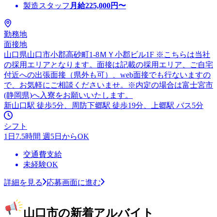
製造スタッフ
月給
225,000
円〜
勤務地
面接地
山口県山口市小郡高砂町1-8ＭＹ小郡ビル1F ※こちらは当社
の採用エリアとなります。面接は記載の採用エリア、ご自宅
付近への出張面接（県外も可）、web面接でも行ないますの
で、お気軽にご相談くださいませ。※内定の場合は富士宮市
(静岡県)へ入寮をお願いいたします。
新山口駅 徒歩5分、周防下郷駅 徒歩19分、上郷駅 バス5分
シフト
1日7.5時間 週5日からOK
交通費支給
未経験OK
詳細を見る
応募画面に進む
山口市の新着アルバイト