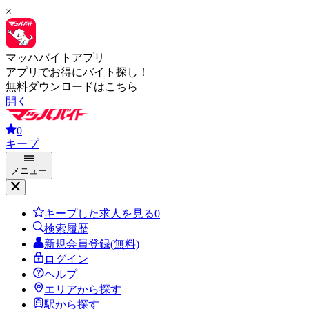
×
マッハバイトアプリ
アプリでお得にバイト探し！
無料ダウンロードはこちら
開く
0
キープ
メニュー
キープした求人を見る
0
検索履歴
新規会員登録(無料)
ログイン
ヘルプ
エリアから探す
駅から探す