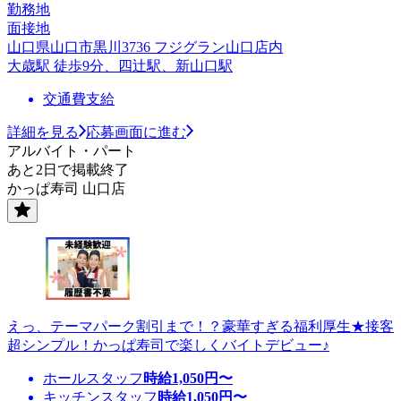
勤務地
面接地
山口県山口市黒川3736 フジグラン山口店内
大歳駅 徒歩9分、四辻駅、新山口駅
交通費支給
詳細を見る
応募画面に進む
アルバイト・パート
あと2日で掲載終了
かっぱ寿司 山口店
えっ、テーマパーク割引まで！？豪華すぎる福利厚生★接客
超シンプル！かっぱ寿司で楽しくバイトデビュー♪
ホールスタッフ
時給
1,050
円〜
キッチンスタッフ
時給
1,050
円〜