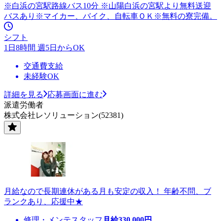
※白浜の宮駅路線バス10分 ※山陽白浜の宮駅より無料送迎
バスあり※マイカー、バイク、自転車ＯＫ※無料の寮完備。
シフト
1日8時間 週5日からOK
交通費支給
未経験OK
詳細を見る
応募画面に進む
派遣労働者
株式会社レソリューション(52381)
月給なので長期連休がある月も安定の収入！ 年齢不問、ブ
ランクあり、応援中★
修理・メンテスタッフ
月給
330,000
円