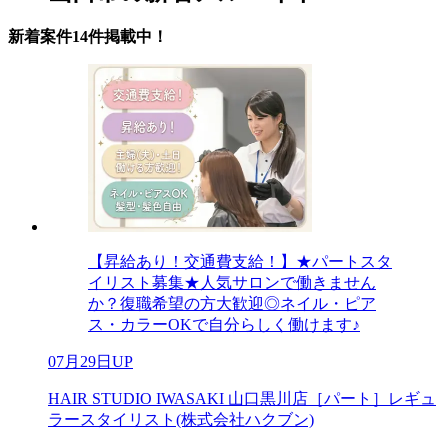
新着案件14件掲載中！
【昇給あり！交通費支給！】★パートスタ
イリスト募集★人気サロンで働きません
か？復職希望の方大歓迎◎ネイル・ピア
ス・カラーOKで自分らしく働けます♪
07月29日UP
HAIR STUDIO IWASAKI 山口黒川店［パート］レギュ
ラースタイリスト(株式会社ハクブン)