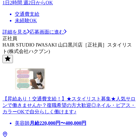
1日2時間 週2日からOK
交通費支給
未経験OK
詳細を見る
応募画面に進む
正社員
HAIR STUDIO IWASAKI 山口黒川店［正社員］スタイリス
ト(株式会社ハクブン)
【昇給あり！交通費支給！】★スタイリスト募集★人気サロ
ンで働きませんか？復職希望の方大歓迎◎ネイル・ピアス・
カラーOKで自分らしく働けます♪
美容師
月給
220,000
円〜
400,000
円