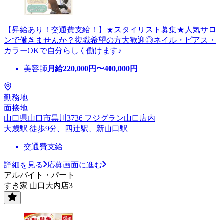
【昇給あり！交通費支給！】★スタイリスト募集★人気サロ
ンで働きませんか？復職希望の方大歓迎◎ネイル・ピアス・
カラーOKで自分らしく働けます♪
美容師
月給
220,000
円〜
400,000
円
勤務地
面接地
山口県山口市黒川3736 フジグラン山口店内
大歳駅 徒歩9分、四辻駅、新山口駅
交通費支給
詳細を見る
応募画面に進む
アルバイト・パート
すき家 山口大内店3