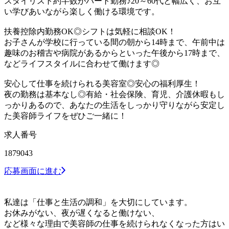
スタイリスト約半数がパート勤務♪20～60代と幅広く、お互
い学びあいながら楽しく働ける環境です。
扶養控除内勤務OK◎シフトは気軽に相談OK！
お子さんが学校に行っている間の朝から14時まで、午前中は
趣味のお稽古や病院があるからといった午後から17時まで、
などライフスタイルに合わせて働けます◎
安心して仕事を続けられる美容室◎安心の福利厚生！
夜の勤務は基本なし◎有給・社会保険、育児、介護休暇もし
っかりあるので、あなたの生活をしっかり守りながら安定し
た美容師ライフをぜひご一緒に！
求人番号
1879043
応募画面に進む
私達は「仕事と生活の調和」を大切にしています。
お休みがない、夜が遅くなると働けない、
など様々な理由で美容師の仕事を続けられなくなった方はい