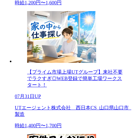
時給1,200円〜1,600円
【プライム市場上場UTグループ】来社不要
でラクすぎ◎WEB登録で簡単工場ワークス
タート！
07月31日UP
UTエージェント株式会社 西日本CS_山口県山口市_
製造
時給1,400円〜1,700円