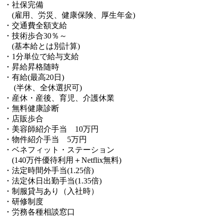
・社保完備
(雇用、労災、健康保険、厚生年金)
・交通費全額支給
・技術歩合30％～
(基本給とは別計算)
・1分単位で給与支給
・昇給昇格随時
・有給(最高20日)
(半休、全休選択可)
・産休・産後、育児、介護休業
・無料健康診断
・店販歩合
・美容師紹介手当 10万円
・物件紹介手当 5万円
・ベネフィット・ステーション
(140万件優待利用＋Netflix無料)
・法定時間外手当(1.25倍)
・法定休日出勤手当(1.35倍)
・制服貸与あり（入社時）
・研修制度
・労務各種相談窓口