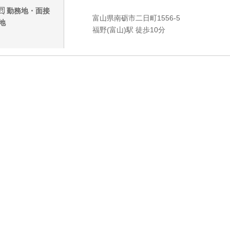
勤務地・面接
富山県南砺市二日町1556-5
地
福野(富山)駅 徒歩10分