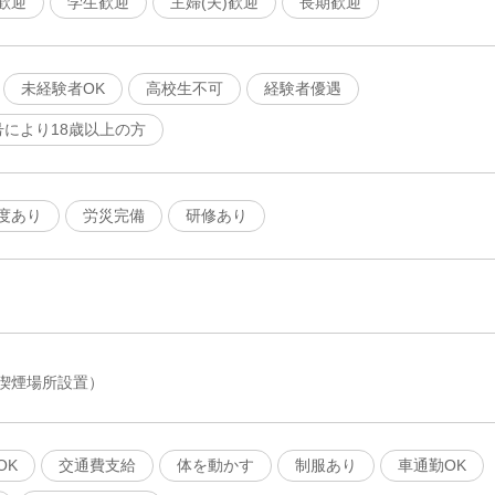
歓迎
学生歓迎
主婦(夫)歓迎
長期歓迎
未経験者OK
高校生不可
経験者優遇
号により18歳以上の方
度あり
労災完備
研修あり
喫煙場所設置）
OK
交通費支給
体を動かす
制服あり
車通勤OK