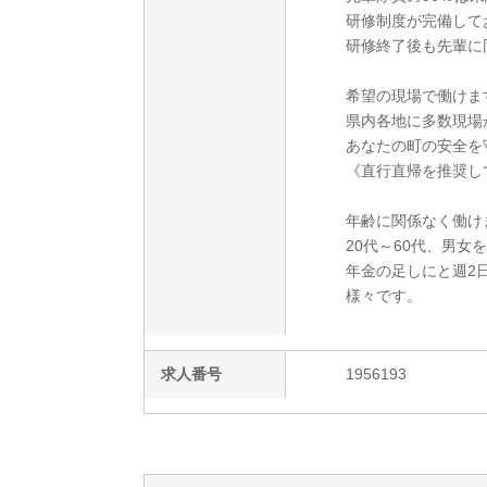
研修制度が完備して
研修終了後も先輩に
希望の現場で働けま
県内各地に多数現場
あなたの町の安全を
《直行直帰を推奨し
年齢に関係なく働け
20代～60代、男
年金の足しにと週2
様々です。
求人番号
1956193