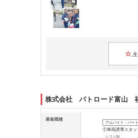
キ
株式会社 パトロード富山 
募集職種
アルバイト・パー
①車両誘導スタッ
シフト制