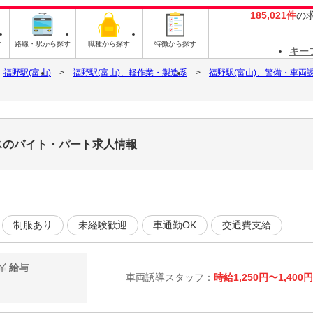
185,021件
の
す
路線・駅から探す
職種から探す
特徴から探す
キー
福野駅(富山)
福野駅(富山)、軽作業・製造系
福野駅(富山)、警備・車両
スのバイト・パート求人情報
制服あり
未経験歓迎
車通勤OK
交通費支給
給与
車両誘導スタッフ：
時給1,250円〜1,400円