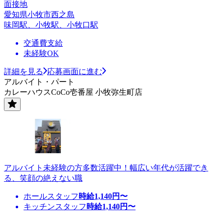
面接地
愛知県小牧市西之島
味岡駅、小牧駅、小牧口駅
交通費支給
未経験OK
詳細を見る
応募画面に進む
アルバイト・パート
カレーハウスCoCo壱番屋 小牧弥生町店
アルバイト未経験の方多数活躍中！幅広い年代が活躍でき
る、笑顔の絶えない職
ホールスタッフ
時給
1,140
円〜
キッチンスタッフ
時給
1,140
円〜