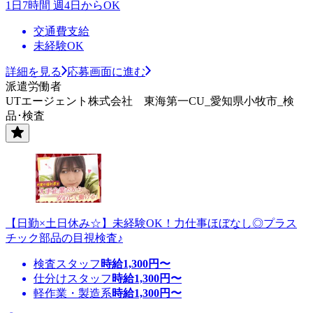
1日7時間 週4日からOK
交通費支給
未経験OK
詳細を見る
応募画面に進む
派遣労働者
UTエージェント株式会社 東海第一CU_愛知県小牧市_検
品･検査
【日勤×土日休み☆】未経験OK！力仕事ほぼなし◎プラス
チック部品の目視検査♪
検査スタッフ
時給
1,300
円〜
仕分けスタッフ
時給
1,300
円〜
軽作業・製造系
時給
1,300
円〜