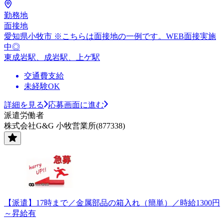
勤務地
面接地
愛知県小牧市 ※こちらは面接地の一例です。WEB面接実施
中◎
東成岩駅、成岩駅、上ゲ駅
交通費支給
未経験OK
詳細を見る
応募画面に進む
派遣労働者
株式会社G&G 小牧営業所(877338)
【派遣】17時まで／金属部品の箱入れ（簡単）／時給1300円
～昇給有