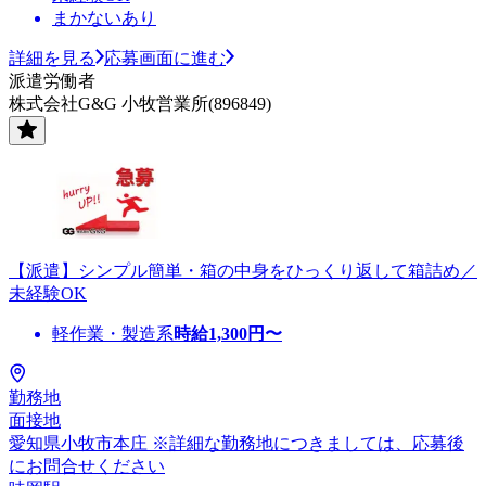
まかないあり
詳細を見る
応募画面に進む
派遣労働者
株式会社G&G 小牧営業所(896849)
【派遣】シンプル簡単・箱の中身をひっくり返して箱詰め／
未経験OK
軽作業・製造系
時給
1,300
円〜
勤務地
面接地
愛知県小牧市本庄 ※詳細な勤務地につきましては、応募後
にお問合せください