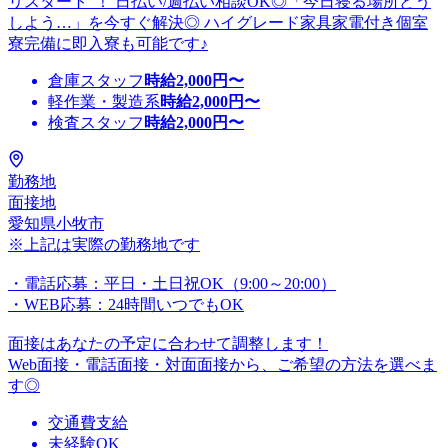
リスタート”！ 日払い/週払い相談OK◎「今日寝る場所どう
しよう…」を今すぐ解決◎ ハイグレード家具家電付き個室
寮完備に即入寮も可能です♪
倉庫スタッフ
時給
2,000
円〜
軽作業・製造系
時給
2,000
円〜
検査スタッフ
時給
2,000
円〜
勤務地
面接地
愛知県小牧市
※上記は実際の勤務地です
・電話応募：平日・土日祝OK（9:00～20:00）
・WEB応募：24時間いつでもOK
面接はあなたの予定に合わせて調整します！
Web面接・電話面接・対面面接から、ご希望の方法を選べま
す◎
交通費支給
未経験OK