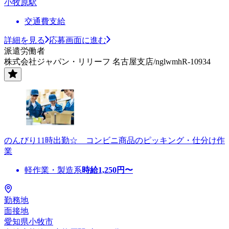
小牧原駅
交通費支給
詳細を見る
応募画面に進む
派遣労働者
株式会社ジャパン・リリーフ 名古屋支店/nglwmhR-10934
のんびり11時出勤☆ コンビニ商品のピッキング・仕分け作
業
軽作業・製造系
時給
1,250
円〜
勤務地
面接地
愛知県小牧市