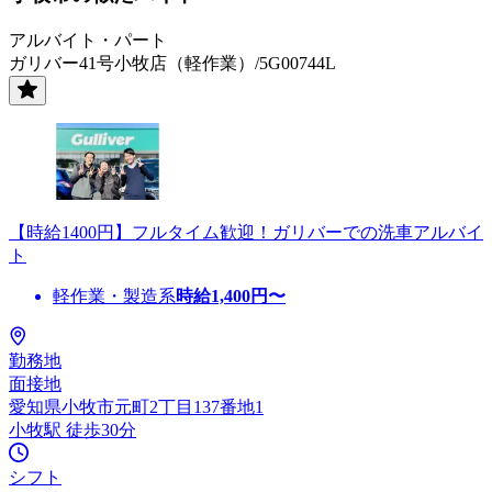
アルバイト・パート
ガリバー41号小牧店（軽作業）/5G00744L
【時給1400円】フルタイム歓迎！ガリバーでの洗車アルバイ
ト
軽作業・製造系
時給
1,400
円〜
勤務地
面接地
愛知県小牧市元町2丁目137番地1
小牧駅 徒歩30分
シフト