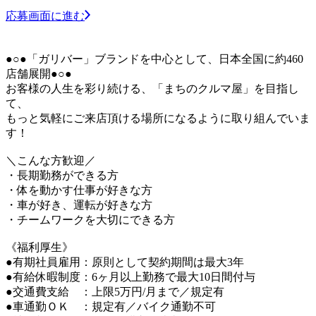
応募画面に進む
●○●「ガリバー」ブランドを中心として、日本全国に約460
店舗展開●○●
お客様の人生を彩り続ける、「まちのクルマ屋」を目指し
て、
もっと気軽にご来店頂ける場所になるように取り組んでいま
す！
＼こんな方歓迎／
・長期勤務ができる方
・体を動かす仕事が好きな方
・車が好き、運転が好きな方
・チームワークを大切にできる方
《福利厚生》
●有期社員雇用：原則として契約期間は最大3年
●有給休暇制度：6ヶ月以上勤務で最大10日間付与
●交通費支給 ：上限5万円/月まで／規定有
●車通勤ＯＫ ：規定有／バイク通勤不可