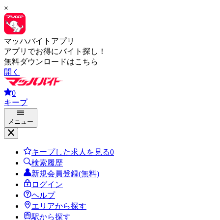
×
マッハバイトアプリ
アプリでお得にバイト探し！
無料ダウンロードはこちら
開く
0
キープ
メニュー
キープした求人を見る
0
検索履歴
新規会員登録(無料)
ログイン
ヘルプ
エリアから探す
駅から探す