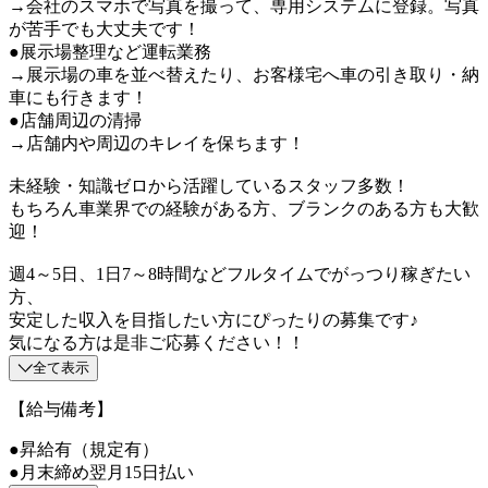
→会社のスマホで写真を撮って、専用システムに登録。写真
が苦手でも大丈夫です！
●展示場整理など運転業務
→展示場の車を並べ替えたり、お客様宅へ車の引き取り・納
車にも行きます！
●店舗周辺の清掃
→店舗内や周辺のキレイを保ちます！
未経験・知識ゼロから活躍しているスタッフ多数！
もちろん車業界での経験がある方、ブランクのある方も大歓
迎！
週4～5日、1日7～8時間などフルタイムでがっつり稼ぎたい
方、
安定した収入を目指したい方にぴったりの募集です♪
気になる方は是非ご応募ください！！
全て表示
【給与備考】
●昇給有（規定有）
●月末締め翌月15日払い