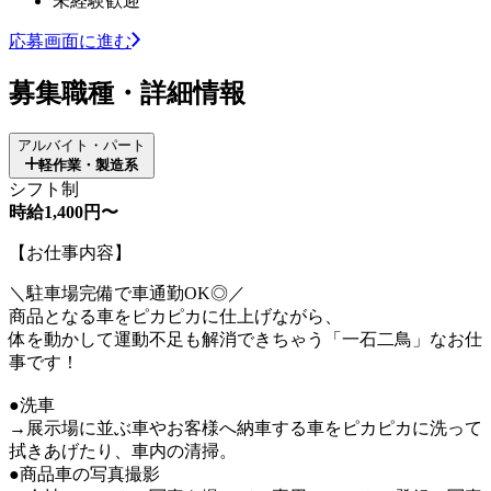
未経験歓迎
応募画面に進む
募集職種・詳細情報
アルバイト・パート
軽作業・製造系
シフト制
時給1,400円〜
【お仕事内容】
＼駐車場完備で車通勤OK◎／
商品となる車をピカピカに仕上げながら、
体を動かして運動不足も解消できちゃう「一石二鳥」なお仕
事です！
●洗車
→展示場に並ぶ車やお客様へ納車する車をピカピカに洗って
拭きあげたり、車内の清掃。
●商品車の写真撮影