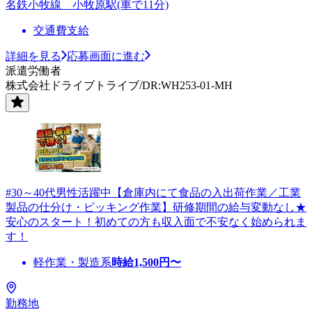
名鉄小牧線 小牧原駅(車で11分)
交通費支給
詳細を見る
応募画面に進む
派遣労働者
株式会社ドライブトライブ/DR:WH253-01-MH
#30～40代男性活躍中【倉庫内にて食品の入出荷作業／工業
製品の仕分け・ピッキング作業】研修期間の給与変動なし★
安心のスタート！初めての方も収入面で不安なく始められま
す！
軽作業・製造系
時給
1,500
円〜
勤務地