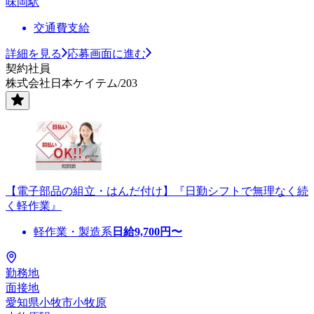
味岡駅
交通費支給
詳細を見る
応募画面に進む
契約社員
株式会社日本ケイテム/203
【電子部品の組立・はんだ付け】『日勤シフトで無理なく続
く軽作業』
軽作業・製造系
日給
9,700
円〜
勤務地
面接地
愛知県小牧市小牧原