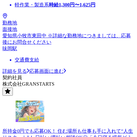
軽作業・製造系
時給
1,300
円〜
1,625
円
勤務地
面接地
愛知県小牧市東田中 ※詳細な勤務地につきましては、応募
後にお問合せください
味岡駅
交通費支給
詳細を見る
応募画面に進む
契約社員
株式会社GRANSTARTS
所持金0円でも応募OK！ 住む場所も仕事も手に入れて“人生