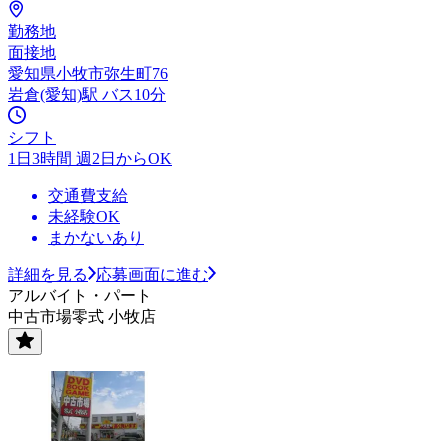
勤務地
面接地
愛知県小牧市弥生町76
岩倉(愛知)駅 バス10分
シフト
1日3時間 週2日からOK
交通費支給
未経験OK
まかないあり
詳細を見る
応募画面に進む
アルバイト・パート
中古市場零式 小牧店