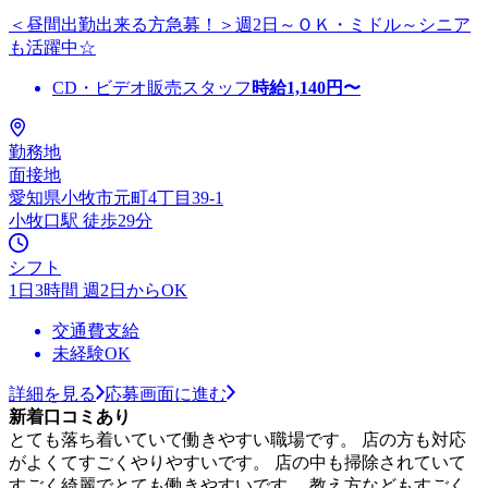
＜昼間出勤出来る方急募！＞週2日～ＯＫ・ミドル～シニア
も活躍中☆
CD・ビデオ販売スタッフ
時給
1,140
円〜
勤務地
面接地
愛知県小牧市元町4丁目39-1
小牧口駅 徒歩29分
シフト
1日3時間 週2日からOK
交通費支給
未経験OK
詳細を見る
応募画面に進む
新着口コミあり
とても落ち着いていて働きやすい職場です。 店の方も対応
がよくてすごくやりやすいです。 店の中も掃除されていて
すごく綺麗でとても働きやすいです。 教え方などもすごく