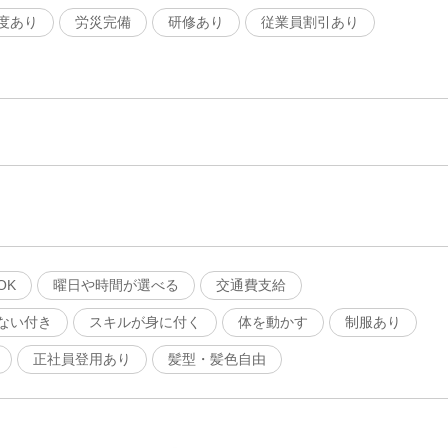
度あり
労災完備
研修あり
従業員割引あり
OK
曜日や時間が選べる
交通費支給
ない付き
スキルが身に付く
体を動かす
制服あり
正社員登用あり
髪型・髪色自由