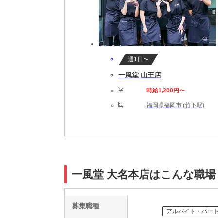
週1日〜
一風堂 山王店
時給1,200円〜
福岡県福岡市 (竹下駅)
一風堂 大名本店はこんな職場
募集職種
アルバイト・パー