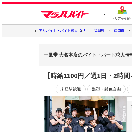
エリアから探
アルバイト・バイト求人TOP
福岡県
福岡市
一風堂 大名本店のバイト・パート求人情
【時給1100円／週1日・2
未経験歓迎
髪型・髪色自由