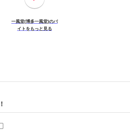
一風堂(博多一風堂)のバ
イトをもっと見る
！
ト