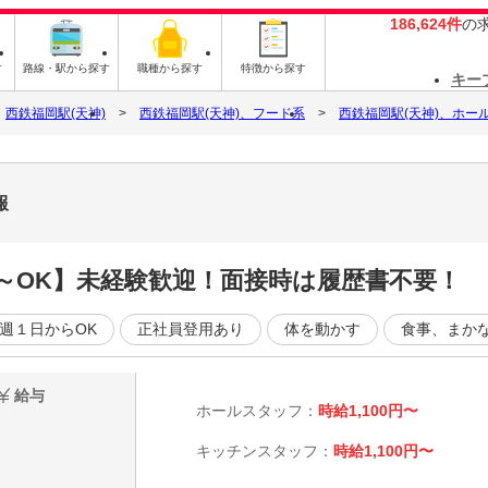
186,624件
の
す
路線・駅から探す
職種から探す
特徴から探す
キー
西鉄福岡駅(天神)
西鉄福岡駅(天神)、フード系
西鉄福岡駅(天神)、ホー
報
時間～OK】未経験歓迎！面接時は履歴書不要！
週１日からOK
正社員登用あり
体を動かす
食事、まか
給与
ホールスタッフ：
時給1,100円〜
キッチンスタッフ：
時給1,100円〜