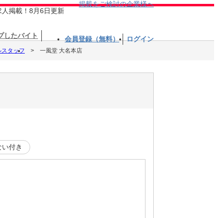
掲載をご検討の企業様へ
求人掲載！8月6日更新
プしたバイト
会員登録（無料）
ログイン
ルスタッフ
一風堂 大名本店
ない付き