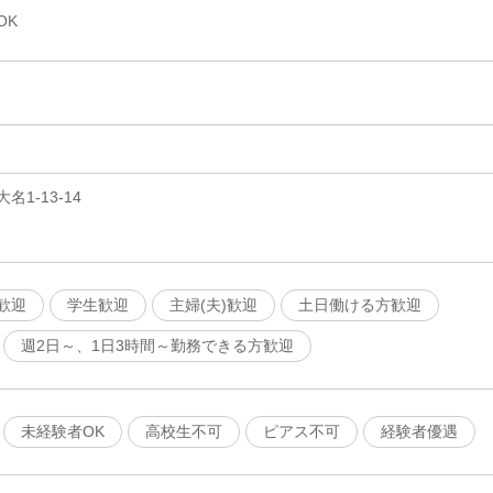
OK
1-13-14
歓迎
学生歓迎
主婦(夫)歓迎
土日働ける方歓迎
週2日～、1日3時間～勤務できる方歓迎
未経験者OK
高校生不可
ピアス不可
経験者優遇