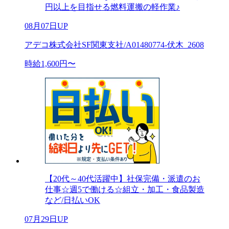
円以上を目指せる燃料運搬の軽作業♪
08月07日UP
アデコ株式会社SF関東支社/A01480774-伏木_2608
時給1,600円〜
【20代～40代活躍中】社保完備・派遣のお
仕事☆週5で働ける☆組立・加工・食品製造
など/日払いOK
07月29日UP