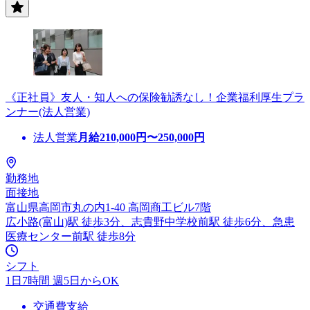
《正社員》友人・知人への保険勧誘なし！企業福利厚生プラ
ンナー(法人営業)
法人営業
月給
210,000
円〜
250,000
円
勤務地
面接地
富山県高岡市丸の内1-40 高岡商工ビル7階
広小路(富山)駅 徒歩3分、志貴野中学校前駅 徒歩6分、急患
医療センター前駅 徒歩8分
シフト
1日7時間 週5日からOK
交通費支給