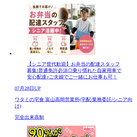
【シニア世代歓迎】お弁当の配達スタッフ
募集!普通免許必須◎乗り慣れた自家用車で
安心配達♪ご夫婦でご一緒にお仕事も可！
07月28日UP
ワタミの宅食 富山高岡営業所(宅配/業務委託/シニア向
け)
完全出来高制