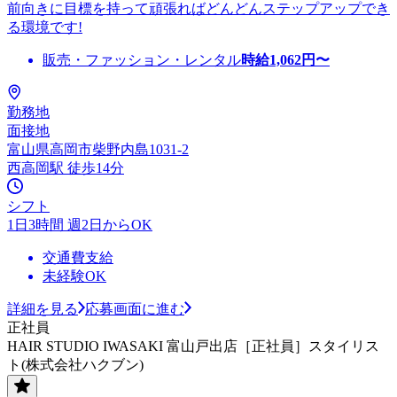
前向きに目標を持って頑張ればどんどんステップアップでき
る環境です!
販売・ファッション・レンタル
時給
1,062
円〜
勤務地
面接地
富山県高岡市柴野内島1031-2
西高岡駅 徒歩14分
シフト
1日3時間 週2日からOK
交通費支給
未経験OK
詳細を見る
応募画面に進む
正社員
HAIR STUDIO IWASAKI 富山戸出店［正社員］スタイリス
ト(株式会社ハクブン)