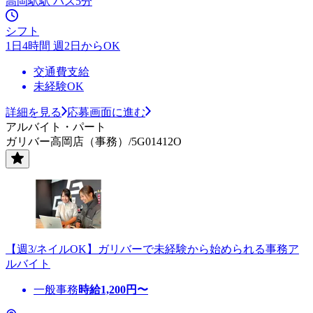
高岡駅駅 バス5分
シフト
1日4時間 週2日からOK
交通費支給
未経験OK
詳細を見る
応募画面に進む
アルバイト・パート
ガリバー高岡店（事務）/5G01412O
【週3/ネイルOK】ガリバーで未経験から始められる事務ア
ルバイト
一般事務
時給
1,200
円〜