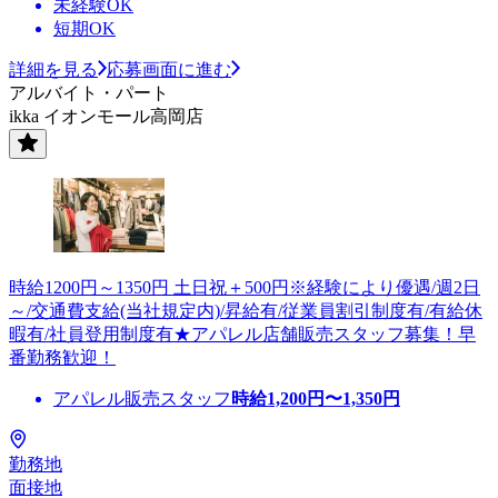
未経験OK
短期OK
詳細を見る
応募画面に進む
アルバイト・パート
ikka イオンモール高岡店
時給1200円～1350円 土日祝＋500円※経験により優遇/週2日
～/交通費支給(当社規定内)/昇給有/従業員割引制度有/有給休
暇有/社員登用制度有★アパレル店舗販売スタッフ募集！早
番勤務歓迎！
アパレル販売スタッフ
時給
1,200
円〜
1,350
円
勤務地
面接地