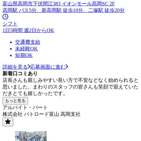
富山県高岡市下伏間江383 イオンモール高岡SC 2F
高岡駅 バス5分、新高岡駅 徒歩10分、二塚駅 徒歩20分
シフト
1日5時間 週2日からOK
交通費支給
未経験OK
短期OK
詳細を見る
応募画面に進む
新着口コミあり
店長さんも親しみやすい良い方で不安などなく始められると
思いました。まわりのスタッフの皆さんも笑顔で迎えていた
だきとても嬉しかったです。
もっと見る
アルバイト・パート
株式会社 パトロード富山 高岡支社