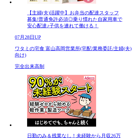
【主婦(夫)活躍中】お弁当の配達スタッフ
募集!普通免許必須◎乗り慣れた自家用車で
安心配達♪子供を連れて働ける！
07月28日UP
ワタミの宅食 富山高岡営業所(宅配/業務委託/主婦(夫)
向け)
完全出来高制
日勤のみ＆残業なし！未経験から月収26万