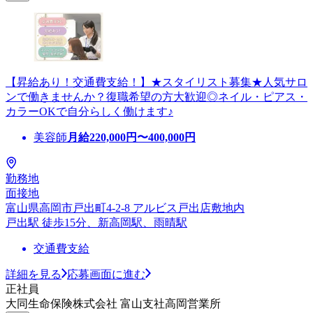
【昇給あり！交通費支給！】★スタイリスト募集★人気サロ
ンで働きませんか？復職希望の方大歓迎◎ネイル・ピアス・
カラーOKで自分らしく働けます♪
美容師
月給
220,000
円〜
400,000
円
勤務地
面接地
富山県高岡市戸出町4-2-8 アルビス戸出店敷地内
戸出駅 徒歩15分、新高岡駅、雨晴駅
交通費支給
詳細を見る
応募画面に進む
正社員
大同生命保険株式会社 富山支社高岡営業所