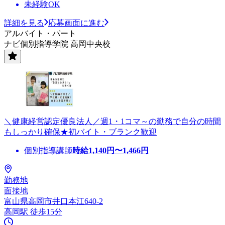
未経験OK
詳細を見る
応募画面に進む
アルバイト・パート
ナビ個別指導学院 高岡中央校
＼健康経営認定優良法人／週1・1コマ～の勤務で自分の時間
もしっかり確保★初バイト・ブランク歓迎
個別指導講師
時給
1,140
円〜
1,466
円
勤務地
面接地
富山県高岡市井口本江640-2
高岡駅 徒歩15分