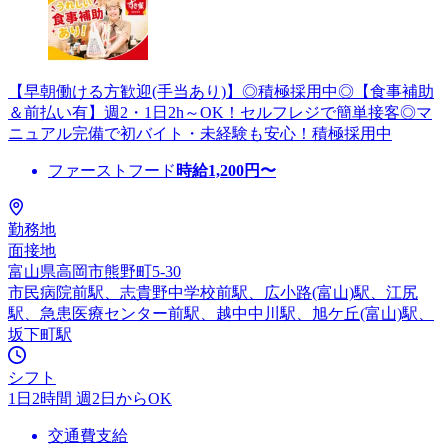
【早朝働ける方歓迎(手当あり)】◎積極採用中◎【食事補助
＆前払い有】週2・1日2h～OK！セルフレジで簡単接客◎マ
ニュアル完備で初バイト・未経験も安心！積極採用中
ファーストフード
時給
1,200
円〜
勤務地
面接地
富山県高岡市熊野町5-30
市民病院前駅、志貴野中学校前駅、広小路(富山)駅、江尻
駅、急患医療センター前駅、越中中川駅、旭ケ丘(富山)駅、
坂下町駅
シフト
1日2時間 週2日からOK
交通費支給