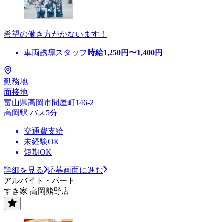
希望の働き方がかないます！
車両誘導スタッフ
時給
1,250
円〜
1,400
円
勤務地
面接地
富山県高岡市問屋町146-2
高岡駅 バス5分
交通費支給
未経験OK
短期OK
詳細を見る
応募画面に進む
アルバイト・パート
すき家 高岡熊野店