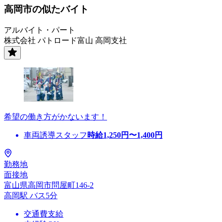
高岡市の似たバイト
アルバイト・パート
株式会社 パトロード富山 高岡支社
希望の働き方がかないます！
車両誘導スタッフ
時給
1,250
円〜
1,400
円
勤務地
面接地
富山県高岡市問屋町146-2
高岡駅 バス5分
交通費支給