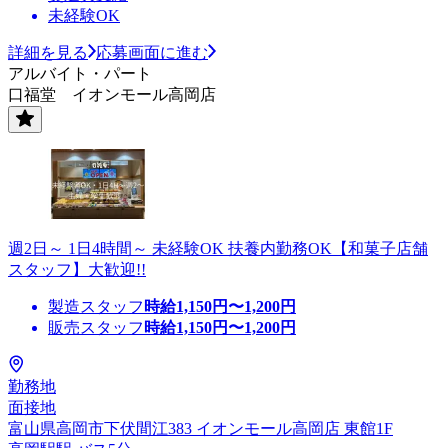
未経験OK
詳細を見る
応募画面に進む
アルバイト・パート
口福堂 イオンモール高岡店
週2日～ 1日4時間～ 未経験OK 扶養内勤務OK【和菓子店舗
スタッフ】大歓迎!!
製造スタッフ
時給
1,150
円〜
1,200
円
販売スタッフ
時給
1,150
円〜
1,200
円
勤務地
面接地
富山県高岡市下伏間江383 イオンモール高岡店 東館1F