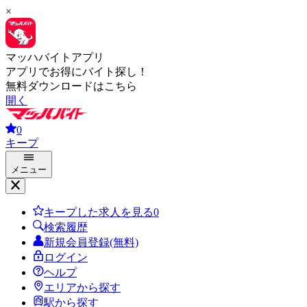
×
マッハバイトアプリ
アプリでお得にバイト探し！
無料ダウンロードはこちら
開く
0
キープ
メニュー
キープした求人を見る
0
検索履歴
新規会員登録(無料)
ログイン
ヘルプ
エリアから探す
駅から探す