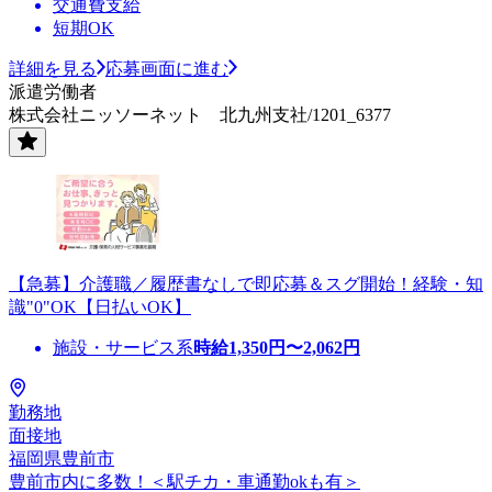
交通費支給
短期OK
詳細を見る
応募画面に進む
派遣労働者
株式会社ニッソーネット 北九州支社/1201_6377
【急募】介護職／履歴書なしで即応募＆スグ開始！経験・知
識"0"OK【日払いOK】
施設・サービス系
時給
1,350
円〜
2,062
円
勤務地
面接地
福岡県豊前市
豊前市内に多数！＜駅チカ・車通勤okも有＞