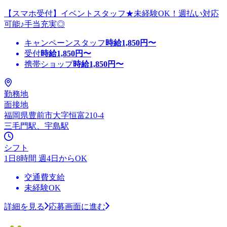
【スマホ受付】イベントスタッフ★未経験OK！週払い対応
可能♪手当充実◎
キャンペーンスタッフ
時給
1,850
円〜
受付
時給
1,850
円〜
携帯ショップ
時給
1,850
円〜
勤務地
面接地
福岡県豊前市大字恒富210-4
三毛門駅、宇島駅
シフト
1日8時間 週4日からOK
交通費支給
未経験OK
詳細を見る
応募画面に進む