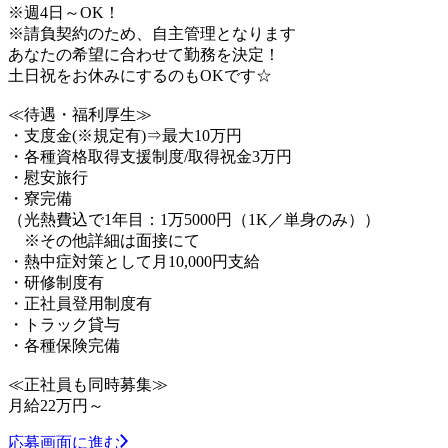
※週4日～OK！
※請負契約のため、自主管理となります
あなたの希望に合わせて勤務を決定！
土日祝をお休みにするのもOKです☆
≪待遇・福利厚生≫
・支度金(※規定有)⇒最大10万円
・各種資格取得支援制度/取得祝金3万円
・慰安旅行
・寮完備
（光熱費込で1年目：1万5000円（1K／単身のみ））
※その他詳細は面接にて
・熱中症対策として月10,000円支給
・研修制度有
・正社員登用制度有
・トラック貸与
・各種保険完備
≪正社員も同時募集≫
月給22万円～
応募画面に進む