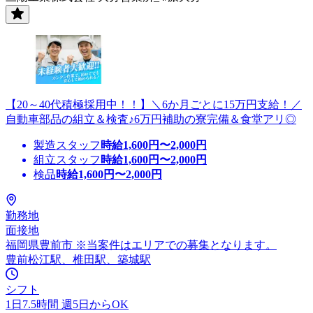
【20～40代積極採用中！！】＼6か月ごとに15万円支給！／
自動車部品の組立＆検査♪6万円補助の寮完備＆食堂アリ◎
製造スタッフ
時給
1,600
円〜
2,000
円
組立スタッフ
時給
1,600
円〜
2,000
円
検品
時給
1,600
円〜
2,000
円
勤務地
面接地
福岡県豊前市 ※当案件はエリアでの募集となります。
豊前松江駅、椎田駅、築城駅
シフト
1日7.5時間 週5日からOK