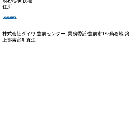
勤務地/面接地
住所
株式会社ダイワ 豊前センター_業務委託/豊前市1※勤務地:築
上郡吉富町直江