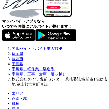
マッハバイトアプリなら
いつでもお得にアルバイトが探せます！
アルバイト・バイト求人TOP
福岡県
豊前市
宇島駅
宇島駅、軽作業・製造系
宇島駅、工事・倉庫・引っ越し
株式会社ダイワ 豊前センター_業務委託/豊前市1※勤務
地:築上郡吉富町直江
エリア
路線・駅
職種
特徴