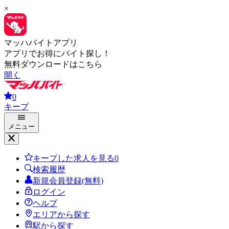
×
マッハバイトアプリ
アプリでお得にバイト探し！
無料ダウンロードはこちら
開く
0
キープ
メニュー
キープした求人を見る
0
検索履歴
新規会員登録(無料)
ログイン
ヘルプ
エリアから探す
駅から探す