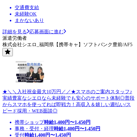
交通費支給
未経験OK
まかないあり
詳細を見る
応募画面に進む
派遣労働者
株式会社シエロ_福岡県【携帯キャ】ソフトバンク豊前/AF5
★＼＼入社祝金最大10万円／／★スマホのご案内スタッフ♪
実績豊富なシエロなら未経験でも安心のサポート体制◎普段
からスマホを使ってれば即戦力！高収入＆嬉しい週払い/ス
ピード採用・WEB面談◎
携帯ショップ
時給
1,400
円〜
1,450
円
事務・受付・経理
時給
1,400
円〜
1,450
円
受付
時給
1,400
円〜
1,450
円