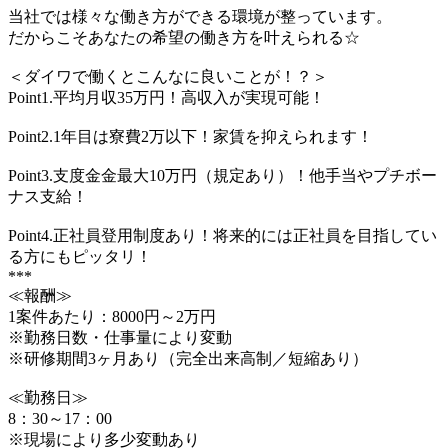
当社では様々な働き方ができる環境が整っています。
だからこそあなたの希望の働き方を叶えられる☆
＜ダイワで働くとこんなに良いことが！？＞
Point1.平均月収35万円！高収入が実現可能！
Point2.1年目は寮費2万以下！家賃を抑えられます！
Point3.支度金金最大10万円（規定あり）！他手当やプチボー
ナス支給！
Point4.正社員登用制度あり！将来的には正社員を目指してい
る方にもピッタリ！
***
≪報酬≫
1案件あたり：8000円～2万円
※勤務日数・仕事量により変動
※研修期間3ヶ月あり（完全出来高制／短縮あり）
≪勤務日≫
8：30～17：00
※現場により多少変動あり