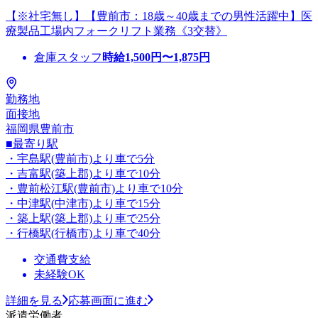
【※社宅無し】【豊前市：18歳～40歳までの男性活躍中】医
療製品工場内フォークリフト業務《3交替》
倉庫スタッフ
時給
1,500
円〜
1,875
円
勤務地
面接地
福岡県豊前市
■最寄り駅
・宇島駅(豊前市)より車で5分
・吉富駅(築上郡)より車で10分
・豊前松江駅(豊前市)より車で10分
・中津駅(中津市)より車で15分
・築上駅(築上郡)より車で25分
・行橋駅(行橋市)より車で40分
交通費支給
未経験OK
詳細を見る
応募画面に進む
派遣労働者