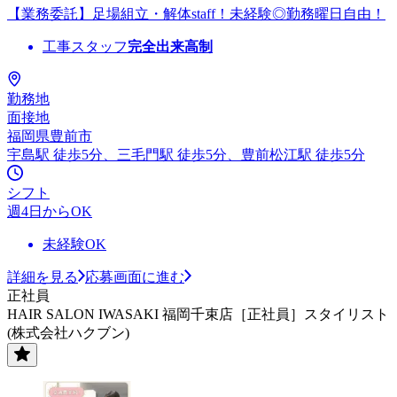
【業務委託】足場組立・解体staff！未経験◎勤務曜日自由！
工事スタッフ
完全出来高制
勤務地
面接地
福岡県豊前市
宇島駅 徒歩5分、三毛門駅 徒歩5分、豊前松江駅 徒歩5分
シフト
週4日からOK
未経験OK
詳細を見る
応募画面に進む
正社員
HAIR SALON IWASAKI 福岡千束店［正社員］スタイリスト
(株式会社ハクブン)