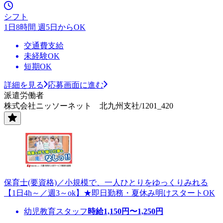
シフト
1日8時間 週5日からOK
交通費支給
未経験OK
短期OK
詳細を見る
応募画面に進む
派遣労働者
株式会社ニッソーネット 北九州支社/1201_420
保育士(要資格)／小規模で、一人ひとりをゆっくりみれる
【1日4h～／週3～ok】★即日勤務・夏休み明けスタートOK
幼児教育スタッフ
時給
1,150
円〜
1,250
円