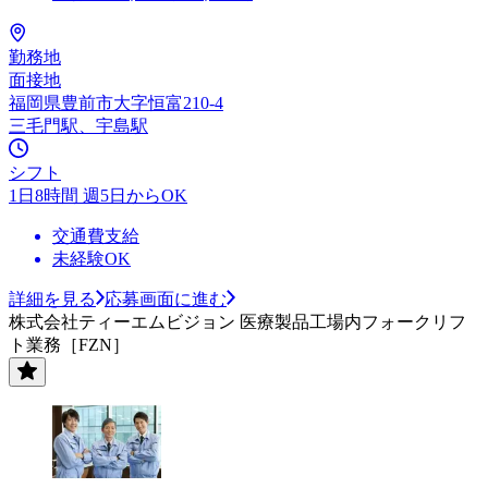
勤務地
面接地
福岡県豊前市大字恒富210-4
三毛門駅、宇島駅
シフト
1日8時間 週5日からOK
交通費支給
未経験OK
詳細を見る
応募画面に進む
株式会社ティーエムビジョン 医療製品工場内フォークリフ
ト業務［FZN］