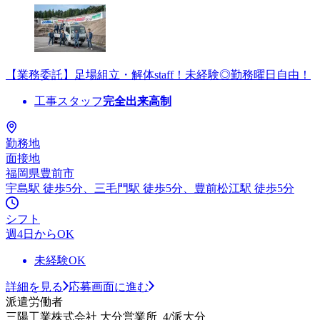
【業務委託】足場組立・解体staff！未経験◎勤務曜日自由！
工事スタッフ
完全出来高制
勤務地
面接地
福岡県豊前市
宇島駅 徒歩5分、三毛門駅 徒歩5分、豊前松江駅 徒歩5分
シフト
週4日からOK
未経験OK
詳細を見る
応募画面に進む
派遣労働者
三陽工業株式会社 大分営業所_4/派大分