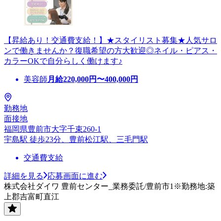
【昇給あり！交通費支給！】★スタイリスト募集★人気サロ
ンで働きませんか？復職希望の方大歓迎◎ネイル・ピアス・
カラーOKで自分らしく働けます♪
美容師
月給
220,000
円〜
400,000
円
勤務地
面接地
福岡県豊前市大字千束260-1
宇島駅 徒歩23分、豊前松江駅、三毛門駅
交通費支給
詳細を見る
応募画面に進む
株式会社ダイワ 豊前センター_業務委託/豊前市1※勤務地:築
上郡吉富町直江