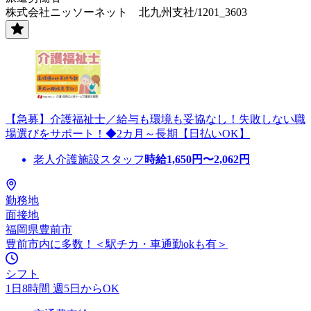
株式会社ニッソーネット 北九州支社/1201_3603
【急募】介護福祉士／給与も環境も妥協なし！失敗しない職
場選びをサポート！◆2カ月～長期【日払いOK】
老人介護施設スタッフ
時給
1,650
円〜
2,062
円
勤務地
面接地
福岡県豊前市
豊前市内に多数！＜駅チカ・車通勤okも有＞
シフト
1日8時間 週5日からOK