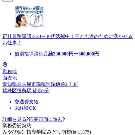
正社員塾講師☆20～30代活躍中！子ども達のために活かせる
お仕事！
個別指導講師
月給
230,000
円〜
300,000
円
勤務地
面接地
愛知県名古屋市瑞穂区瑞穂通2-7 3F
瑞穂区役所駅 徒歩3分
交通費支給
未経験OK
詳細を見る
応募画面に進む
業務委託契約
みやび個別指導学院 みどり南校(jmk1375)