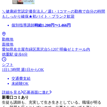
＼健康経営認定優良法人／週1・1コマ～の勤務で自分の時間
もしっかり確保★初バイト・ブランク歓迎
個別指導講師
時給
1,200
円〜
1,466
円
勤務地
面接地
愛知県名古屋市緑区黒沢台5-1207 明倫ゼミナール内
徳重駅 徒歩6分
シフト
1日1.5時間 週1日からOK
交通費支給
未経験OK
詳細を見る
応募画面に進む
新着口コミあり
生徒も講師も、充実して生き生きとしている。職場が明る