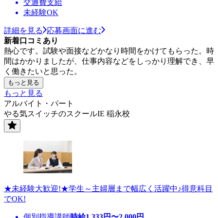
交通費支給
未経験OK
詳細を見る
応募画面に進む
新着口コミあり
熱心です。試験や面接などかなり時間をかけてもらった。時
間はかかりましたが、仕事内容などをしっかり理解でき、早
く働きたいと思った。
もっと見る
もっと見る
アルバイト・パート
やる気スイッチのスクールIE 稲永校
★未経験大歓迎!★学生～主婦層まで幅広く活躍中♪得意科目
でOK!
個別指導講師
時給
1,333
円〜
2,000
円