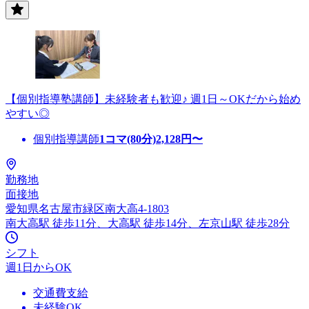
【個別指導塾講師】未経験者も歓迎♪ 週1日～OKだから始め
やすい◎
個別指導講師
1コマ(80分)
2,128
円〜
勤務地
面接地
愛知県名古屋市緑区南大高4-1803
南大高駅 徒歩11分、大高駅 徒歩14分、左京山駅 徒歩28分
シフト
週1日からOK
交通費支給
未経験OK