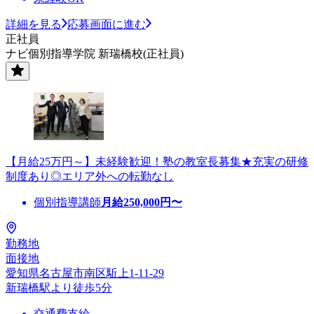
詳細を見る
応募画面に進む
正社員
ナビ個別指導学院 新瑞橋校(正社員)
【月給25万円～】未経験歓迎！塾の教室長募集★充実の研修
制度あり◎エリア外への転勤なし
個別指導講師
月給
250,000
円〜
勤務地
面接地
愛知県名古屋市南区駈上1-11-29
新瑞橋駅より徒歩5分
交通費支給