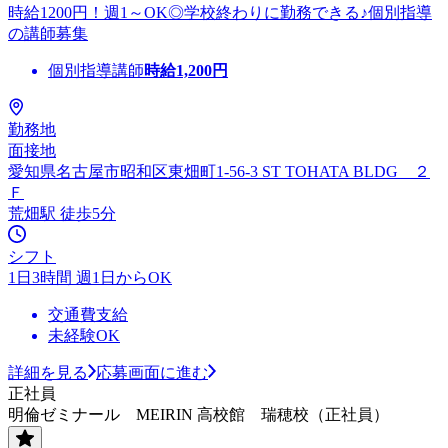
時給1200円！週1～OK◎学校終わりに勤務できる♪個別指導
の講師募集
個別指導講師
時給
1,200
円
勤務地
面接地
愛知県名古屋市昭和区東畑町1-56-3 ST TOHATA BLDG ２
Ｆ
荒畑駅 徒歩5分
シフト
1日3時間 週1日からOK
交通費支給
未経験OK
詳細を見る
応募画面に進む
正社員
明倫ゼミナール MEIRIN 高校館 瑞穂校（正社員）