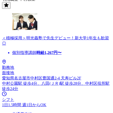
＜積極採用＞明光義塾で先生デビュー！新大学1年生も歓迎
◎
個別指導講師
時給
1,267
円〜
勤務地
面接地
愛知県名古屋市中村区豊国通2-4 天寿ビル2F
中村公園駅 徒歩4分、八田(ＪＲ)駅 徒歩28分、中村区役所駅
徒歩24分
シフト
1日1.5時間 週1日からOK