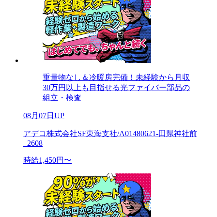
重量物なし＆冷暖房完備！未経験から月収
30万円以上も目指せる光ファイバー部品の
組立・検査
08月07日UP
アデコ株式会社SF東海支社/A01480621-田県神社前
_2608
時給1,450円〜