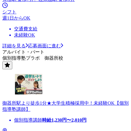
シフト
週1日からOK
交通費支給
未経験OK
詳細を見る
応募画面に進む
アルバイト・パート
個別指導塾プラボ 御器所校
御器所駅より徒歩1分★大学生積極採用中！未経験OK【個別
指導塾講師】
個別指導講師
時給
1,230
円〜
2,010
円