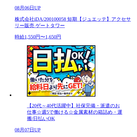
08月06日UP
株式会社iDA/200100058 短期【ジュエッテ】アクセサ
リー販売 ゲートタワー
時給1,550円〜1,650円
【20代～40代活躍中】社保完備・派遣のお
仕事☆週5で働ける☆金属素材の箱詰め・運
搬/日払いOK
08月07日UP