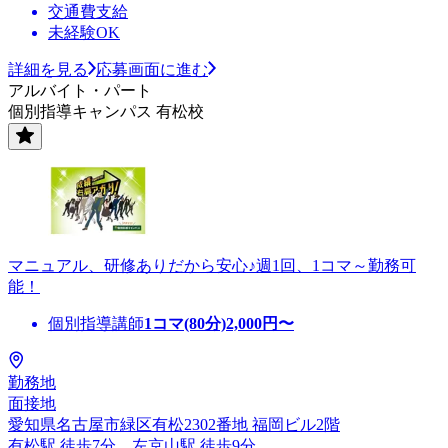
交通費支給
未経験OK
詳細を見る
応募画面に進む
アルバイト・パート
個別指導キャンパス 有松校
マニュアル、研修ありだから安心♪週1回、1コマ～勤務可
能！
個別指導講師
1コマ(80分)
2,000
円〜
勤務地
面接地
愛知県名古屋市緑区有松2302番地 福岡ビル2階
有松駅 徒歩7分、左京山駅 徒歩9分