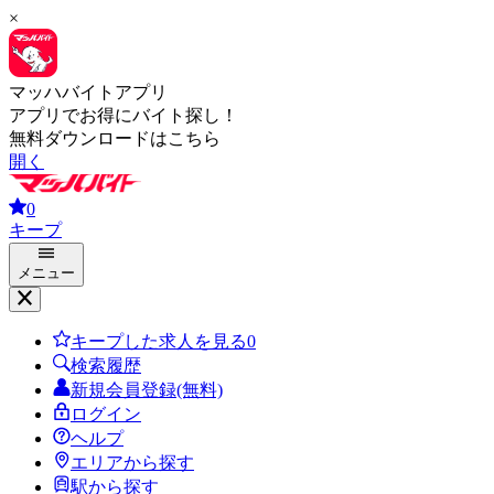
×
マッハバイトアプリ
アプリでお得にバイト探し！
無料ダウンロードはこちら
開く
0
キープ
メニュー
キープした求人を見る
0
検索履歴
新規会員登録(無料)
ログイン
ヘルプ
エリアから探す
駅から探す