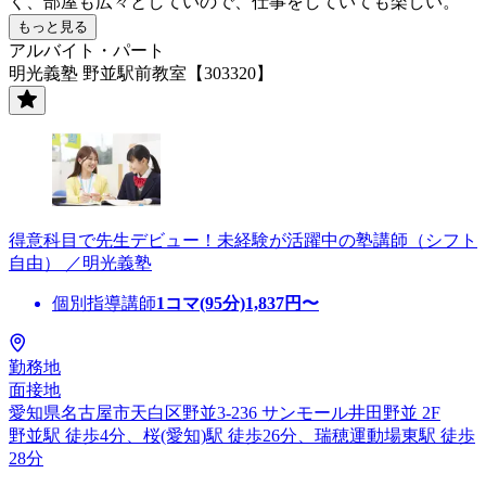
く、部屋も広々としていので、仕事をしていても楽しい。
もっと見る
アルバイト・パート
明光義塾 野並駅前教室【303320】
得意科目で先生デビュー！未経験が活躍中の塾講師（シフト
自由） ／明光義塾
個別指導講師
1コマ(95分)
1,837
円〜
勤務地
面接地
愛知県名古屋市天白区野並3-236 サンモール井田野並 2F
野並駅 徒歩4分、桜(愛知)駅 徒歩26分、瑞穂運動場東駅 徒歩
28分