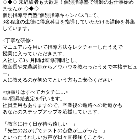
◇◆◇ 未経験者も大歓迎！個別指導塾で講師のお仕事始め
ませんか ◇◆◇
個別指導専門塾“個別指導キャンパス”にて、
3名程度の生徒に得意科目を指導していただける講師を募集
しています。
<丁寧な研修>
マニュアルを用いて指導方法をレクチャーしたうえで
授業に入っていただきます。
入社して3ヶ月間は研修期間とし、
教室長や先輩講師からノウハウを教わったうえで本格デビュ
ー。
人に教えるのが初めてという方もご安心ください！
<頑張りはすべてカタチに…>
年2回昇給査定を行います。
社員登用もありますので、卒業後の進路への近道かも！
あなたのステップアップを応援しています。
「教室に行く日が待ち遠しい！」
「先生のおかげでテストの点数が上がった！」
といったうれしいお声が日々直接届くことや、