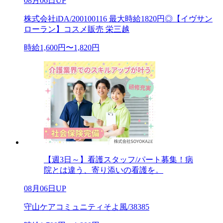
08月06日UP
株式会社iDA/200100116 最大時給1820円◎【イヴサン
ローラン】コスメ販売 栄三越
時給1,600円〜1,820円
【週3日～】看護スタッフ/パート募集！病
院とは違う、寄り添いの看護を。
08月06日UP
守山ケアコミュニティそよ風/38385