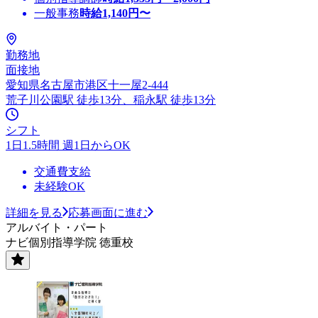
一般事務
時給
1,140
円〜
勤務地
面接地
愛知県名古屋市港区十一屋2-444
荒子川公園駅 徒歩13分、稲永駅 徒歩13分
シフト
1日1.5時間 週1日からOK
交通費支給
未経験OK
詳細を見る
応募画面に進む
アルバイト・パート
ナビ個別指導学院 徳重校