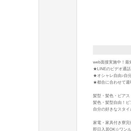
web面接実施中！
★LINEのビデオ通話
★オシャレ自由♪自
★都合に合わせて週
髪型・髪色・ピアス
髪色・髪型自由！ピ
自分の好きなスタイ
家電・家具付き寮完
即日入居OK☆ワン