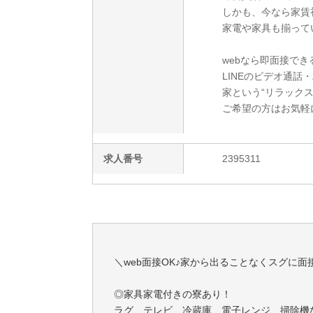
しかも、今なら家賃
家電や家具も揃って
webなら即面接でき
LINEのビデオ通話
家という“リラック
ご希望の方はお気軽
求人番号
2395311
＼web面接OK♪家から出ることなくスグに面
◎家具家電付きの寮あり！
ラグ、テレビ、冷蔵庫、電子レンジ、掃除機