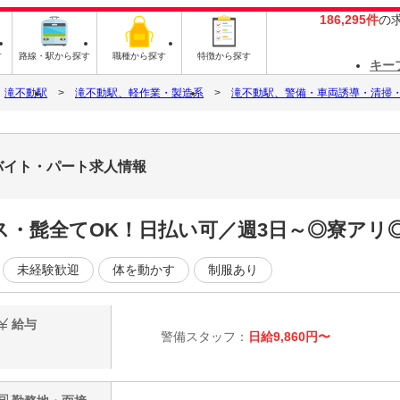
186,295件
の
す
路線・駅から探す
職種から探す
特徴から探す
キー
滝不動駅
滝不動駅、軽作業・製造系
滝不動駅、警備・車両誘導・清掃
のバイト・パート求人情報
ス・髭全てOK！日払い可／週3日～◎寮アリ
未経験歓迎
体を動かす
制服あり
給与
警備スタッフ：
日給9,860円〜