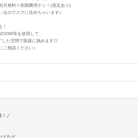
初月無料☆初期費用ナシ！(規定あり)
いるのでスグに住めちゃいます♪
る！
・ZOOM等を使用して、
ス”した空間で面接に挑めます◎
にご相談ください♪
接！／
などなど…