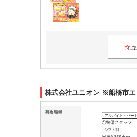
キ
株式会社ユニオン ※船橋市エリ
募集職種
アルバイト・パー
①警備スタッフ
シフト制
日給
9,860
円〜