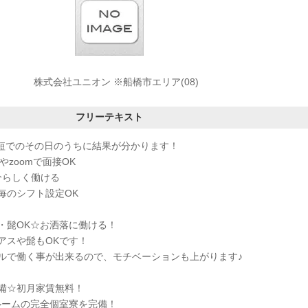
株式会社ユニオン ※船橋市エリア(08)
フリーテキスト
最短でのその日のうちに結果が分かります！
やzoomで面接OK
分らしく働ける
毎のシフト設定OK
・髭OK☆お洒落に働ける！
アスや髭もOKです！
ルで働く事が出来るので、モチベーションも上がります♪
備☆初月家賃無料！
ルームの完全個室寮を完備！