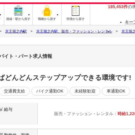
185,453件
の
す
路線・駅から探す
職種から探す
特徴から探す
キー
京王堀之内駅
京王堀之内駅、販売・ファッション・レンタル
京王堀
]のバイト・パート求人情報
ばどんどんステップアップできる環境です!
交通費支給
バイク通勤OK
未経験歓迎
車通勤OK
給与
販売・ファッション・レンタル：
時給1,2