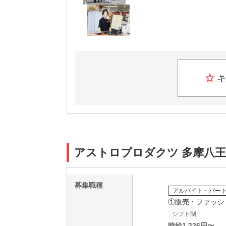
キ
アストロプロダクツ 多摩八王子
募集職種
アルバイト・パー
①販売・ファッシ
シフト制
時給
1,226
円〜