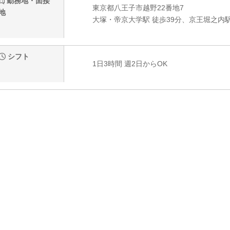
勤務地・面接
東京都八王子市越野22番地7
地
大塚・帝京大学駅 徒歩39分、京王堀之内駅
シフト
1日3時間 週2日からOK