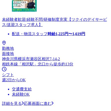
未経験者歓迎/経験不問/研修制度充実【ツクイのデイサービ
ス/送迎スタッフ求人】
配送・物流スタッフ
時給
1,225
円〜
1,619
円
勤務地
面接地
神奈川県横浜市瀬谷区相沢7-14-2
相鉄本線「相沢駅」北口から徒歩約13分
シフト
週2日からOK
交通費支給
未経験OK
詳細を見る
応募画面に進む