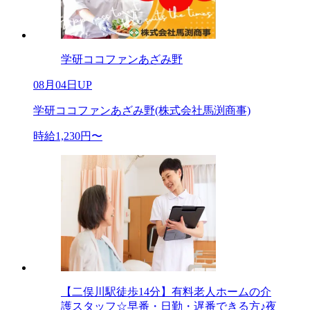
学研ココファンあざみ野
08月04日UP
学研ココファンあざみ野(株式会社馬渕商事)
時給1,230円〜
【二俣川駅徒歩14分】有料老人ホームの介
護スタッフ☆早番・日勤・遅番できる方♪夜