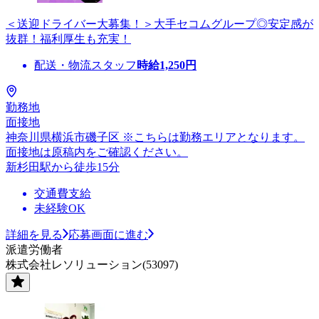
＜送迎ドライバー大募集！＞大手セコムグループ◎安定感が
抜群！福利厚生も充実！
配送・物流スタッフ
時給
1,250
円
勤務地
面接地
神奈川県横浜市磯子区 ※こちらは勤務エリアとなります。
面接地は原稿内をご確認ください。
新杉田駅から徒歩15分
交通費支給
未経験OK
詳細を見る
応募画面に進む
派遣労働者
株式会社レソリューション(53097)