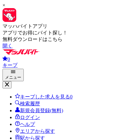
×
マッハバイトアプリ
アプリでお得にバイト探し！
無料ダウンロードはこちら
開く
0
キープ
メニュー
キープした求人を見る
0
検索履歴
新規会員登録(無料)
ログイン
ヘルプ
エリアから探す
駅から探す