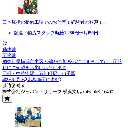
日本屈指の整備工場でのお仕事！経験者大歓迎！！
配送・物流スタッフ
時給
1,250
円〜
1,350
円
勤務地
面接地
神奈川県横浜市中区 ※詳細な勤務地につきましては、面接
時にご確認をお願いいたします
元町・中華街駅、石川町駅、山手駅
詳細を見る
応募画面に進む
派遣労働者
株式会社ジャパン・リリーフ 横浜支店/knlwmhR-16460