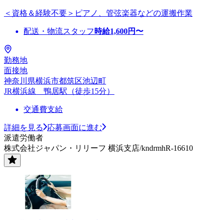
＜資格＆経験不要＞ピアノ、管弦楽器などの運搬作業
配送・物流スタッフ
時給
1,600
円〜
勤務地
面接地
神奈川県横浜市都筑区池辺町
JR横浜線 鴨居駅（徒歩15分）
交通費支給
詳細を見る
応募画面に進む
派遣労働者
株式会社ジャパン・リリーフ 横浜支店/kndrmhR-16610