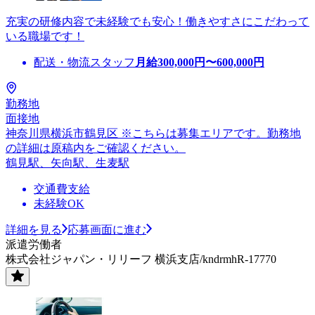
充実の研修内容で未経験でも安心！働きやすさにこだわって
いる職場です！
配送・物流スタッフ
月給
300,000
円〜
600,000
円
勤務地
面接地
神奈川県横浜市鶴見区 ※こちらは募集エリアです。勤務地
の詳細は原稿内をご確認ください。
鶴見駅、矢向駅、生麦駅
交通費支給
未経験OK
詳細を見る
応募画面に進む
派遣労働者
株式会社ジャパン・リリーフ 横浜支店/kndrmhR-17770