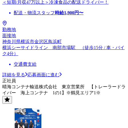
＜短期/月収47万以上＞冷凍食品の配送ドライバー！
配送・物流スタッフ
時給
1,900
円〜
勤務地
面接地
神奈川県横浜市金沢区鳥浜町
横浜シーサイドライン 南部市場駅 （徒歩15分 / 車・バイ
ク4分）
交通費支給
詳細を見る
応募画面に進む
正社員
晴海コンテナ輸送株式会社 東京営業所 【トレーラードラ
イバー 海上コンテナ 1の1】※鶴見エリア1※