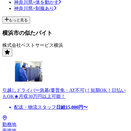
神奈川県×体を動かす
神奈川県×制服あり
もっと見る
横浜市の似たバイト
株式会社ベストサービス横浜
引越しドライバー急募(要普免・AT不可)！短期OK！日払い
もOK★月収30万円以上可能！
配送・物流スタッフ
日給
15,000
円〜
勤務地
面接地