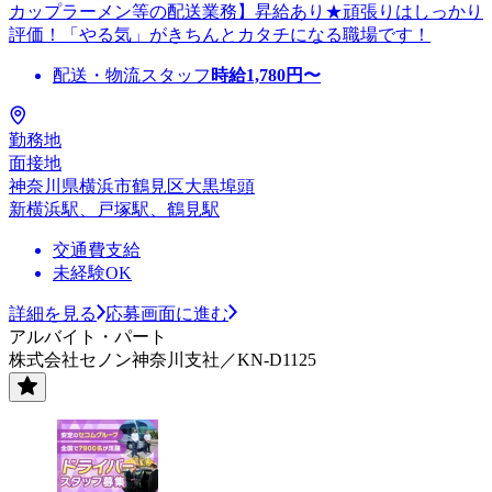
カップラーメン等の配送業務】昇給あり★頑張りはしっかり
評価！「やる気」がきちんとカタチになる職場です！
配送・物流スタッフ
時給
1,780
円〜
勤務地
面接地
神奈川県横浜市鶴見区大黒埠頭
新横浜駅、戸塚駅、鶴見駅
交通費支給
未経験OK
詳細を見る
応募画面に進む
アルバイト・パート
株式会社セノン神奈川支社／KN-D1125