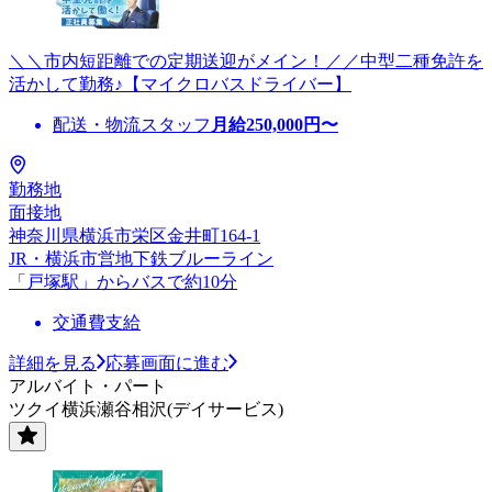
＼＼市内短距離での定期送迎がメイン！／／中型二種免許を
活かして勤務♪【マイクロバスドライバー】
配送・物流スタッフ
月給
250,000
円〜
勤務地
面接地
神奈川県横浜市栄区金井町164-1
JR・横浜市営地下鉄ブルーライン
「戸塚駅」からバスで約10分
交通費支給
詳細を見る
応募画面に進む
アルバイト・パート
ツクイ横浜瀬谷相沢(デイサービス)