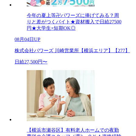
今年の夏上等卍パワーズに捧げてみる？周
りと差がつくバイト★資材搬入で日給27500
円★大学生×短期OK◎
08月04日UP
株式会社パワーズ 川崎営業所【横浜エリア】【277】
日給27,500円〜
【横浜市瀬谷区】有料老人ホームでの夜勤