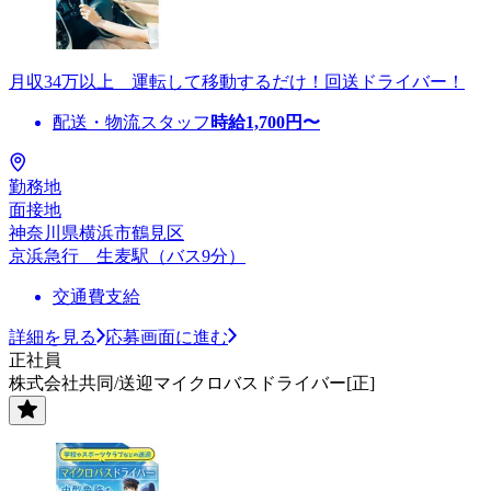
月収34万以上 運転して移動するだけ！回送ドライバー！
配送・物流スタッフ
時給
1,700
円〜
勤務地
面接地
神奈川県横浜市鶴見区
京浜急行 生麦駅（バス9分）
交通費支給
詳細を見る
応募画面に進む
正社員
株式会社共同/送迎マイクロバスドライバー[正]