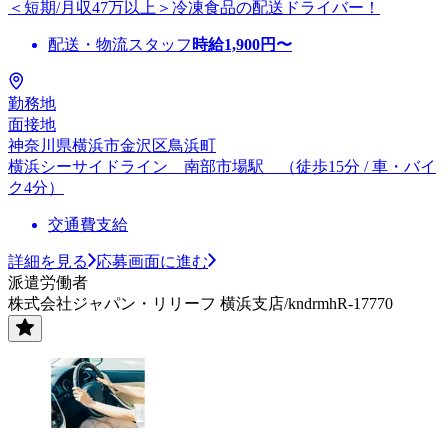
＜短期/月収47万以上＞冷凍食品の配送ドライバー！
配送・物流スタッフ
時給
1,900
円〜
勤務地
面接地
神奈川県横浜市金沢区鳥浜町
横浜シーサイドライン 南部市場駅 （徒歩15分 / 車・バイ
ク4分）
交通費支給
詳細を見る
応募画面に進む
派遣労働者
株式会社ジャパン・リリーフ 横浜支店/kndrmhR-17770