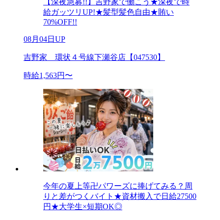
【深夜急募!!】吉野家で働こう★深夜で時
給ガッツリUP!★髪型髪色自由★賄い
70%OFF!!
08月04日UP
吉野家 環状４号線下瀬谷店【047530】
時給1,563円〜
今年の夏上等卍パワーズに捧げてみる？周
りと差がつくバイト★資材搬入で日給27500
円★大学生×短期OK◎