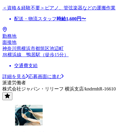
＜資格＆経験不要＞ピアノ、管弦楽器などの運搬作業
配送・物流スタッフ
時給
1,600
円〜
勤務地
面接地
神奈川県横浜市都筑区池辺町
JR横浜線 鴨居駅（徒歩15分）
交通費支給
詳細を見る
応募画面に進む
派遣労働者
株式会社ジャパン・リリーフ 横浜支店/kndrmhR-16610