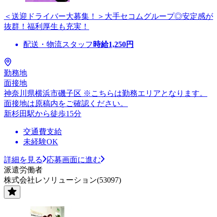
＜送迎ドライバー大募集！＞大手セコムグループ◎安定感が
抜群！福利厚生も充実！
配送・物流スタッフ
時給
1,250
円
勤務地
面接地
神奈川県横浜市磯子区 ※こちらは勤務エリアとなります。
面接地は原稿内をご確認ください。
新杉田駅から徒歩15分
交通費支給
未経験OK
詳細を見る
応募画面に進む
派遣労働者
株式会社レソリューション(53097)