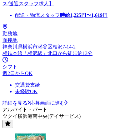
ス/送迎スタッフ求人】
配送・物流スタッフ
時給
1,225
円〜
1,619
円
勤務地
面接地
神奈川県横浜市瀬谷区相沢7-14-2
相鉄本線「相沢駅」北口から徒歩約13分
シフト
週2日からOK
交通費支給
未経験OK
詳細を見る
応募画面に進む
アルバイト・パート
ツクイ横浜港南中央(デイサービス)