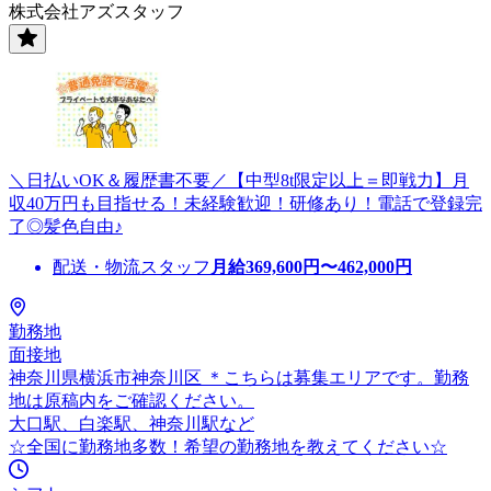
株式会社アズスタッフ
＼日払いOK＆履歴書不要／【中型8t限定以上＝即戦力】月
収40万円も目指せる！未経験歓迎！研修あり！電話で登録完
了◎髪色自由♪
配送・物流スタッフ
月給
369,600
円〜
462,000
円
勤務地
面接地
神奈川県横浜市神奈川区 ＊こちらは募集エリアです。勤務
地は原稿内をご確認ください。
大口駅、白楽駅、神奈川駅など
☆全国に勤務地多数！希望の勤務地を教えてください☆