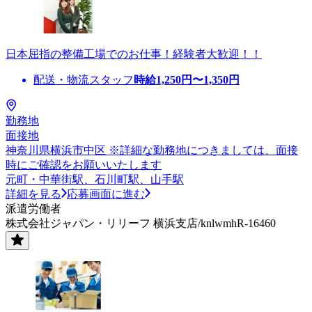
日本屈指の整備工場でのお仕事！経験者大歓迎！！
配送・物流スタッフ
時給
1,250
円〜
1,350
円
勤務地
面接地
神奈川県横浜市中区 ※詳細な勤務地につきましては、面接
時にご確認をお願いいたします
元町・中華街駅、石川町駅、山手駅
詳細を見る
応募画面に進む
派遣労働者
株式会社ジャパン・リリーフ 横浜支店/knlwmhR-16460