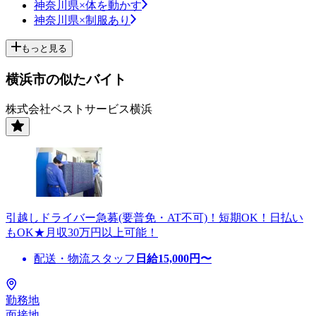
神奈川県×体を動かす
神奈川県×制服あり
もっと見る
横浜市の似たバイト
株式会社ベストサービス横浜
引越しドライバー急募(要普免・AT不可)！短期OK！日払い
もOK★月収30万円以上可能！
配送・物流スタッフ
日給
15,000
円〜
勤務地
面接地