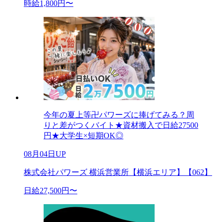
時給1,800円〜
今年の夏上等卍パワーズに捧げてみる？周
りと差がつくバイト★資材搬入で日給27500
円★大学生×短期OK◎
08月04日UP
株式会社パワーズ 横浜営業所【横浜エリア】【062】
日給27,500円〜