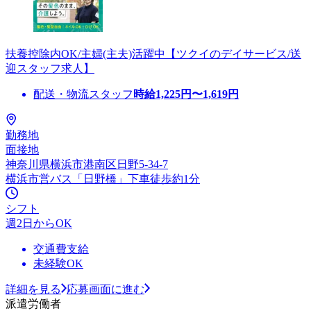
扶養控除内OK/主婦(主夫)活躍中【ツクイのデイサービス/送
迎スタッフ求人】
配送・物流スタッフ
時給
1,225
円〜
1,619
円
勤務地
面接地
神奈川県横浜市港南区日野5-34-7
横浜市営バス「日野橋」下車徒歩約1分
シフト
週2日からOK
交通費支給
未経験OK
詳細を見る
応募画面に進む
派遣労働者