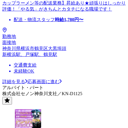
カップラーメン等の配送業務】昇給あり★頑張りはしっかり
評価！「やる気」がきちんとカタチになる職場です！
配送・物流スタッフ
時給
1,780
円〜
勤務地
面接地
神奈川県横浜市鶴見区大黒埠頭
新横浜駅、戸塚駅、鶴見駅
交通費支給
未経験OK
詳細を見る
応募画面に進む
アルバイト・パート
株式会社セノン神奈川支社／KN-D1125