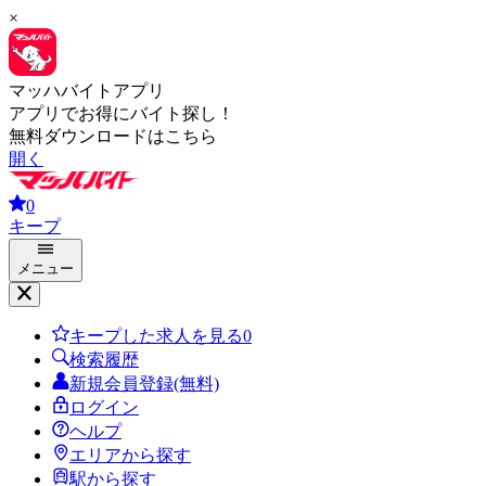
×
マッハバイトアプリ
アプリでお得にバイト探し！
無料ダウンロードはこちら
開く
0
キープ
メニュー
キープした求人を見る
0
検索履歴
新規会員登録(無料)
ログイン
ヘルプ
エリアから探す
駅から探す