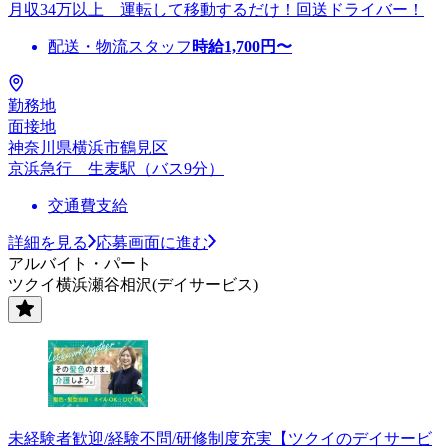
月収34万以上 運転して移動するだけ！回送ドライバー！
配送・物流スタッフ
時給
1,700
円〜
勤務地
面接地
神奈川県横浜市鶴見区
京浜急行 生麦駅（バス9分）
交通費支給
詳細を見る
応募画面に進む
アルバイト・パート
ツクイ横浜瀬谷相沢(デイサービス)
未経験者歓迎/経験不問/研修制度充実【ツクイのデイサービ