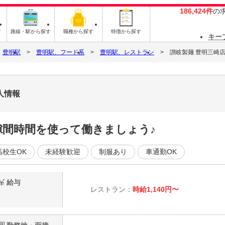
186,424件
の
す
路線・駅から探す
職種から探す
特徴から探す
キー
豊明駅
豊明駅、フード系
豊明駅、レストラン
讃岐製麺 豊明三崎
人情報
隙間時間を使って働きましょう♪
高校生OK
未経験歓迎
制服あり
車通勤OK
給与
レストラン：
時給1,140円〜