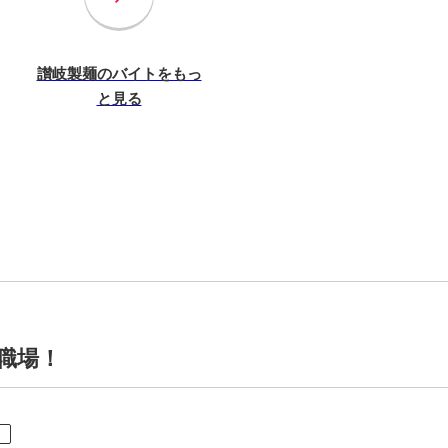
讃岐製麺のバイトをもっ
と見る
職場！
ト