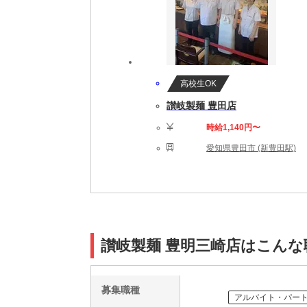
高校生OK
讃岐製麺 豊田店
時給1,140円〜
愛知県豊田市 (新豊田駅)
讃岐製麺 豊明三崎店はこんな
募集職種
アルバイト・パー