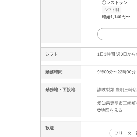
①レストラン
シフト制
時給
1,140
円〜
シフト
1日3時間 週3日から
勤務時間
9時00分〜22時00分
勤務地・面接地
讃岐製麺 豊明三崎店
愛知県豊明市三崎町中
地図を見る
歓迎
フリーター