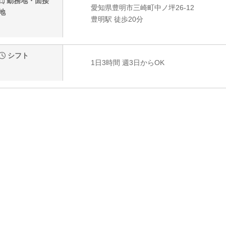
勤務地・面接
愛知県豊明市三崎町中ノ坪26-12
地
豊明駅 徒歩20分
シフト
1日3時間 週3日からOK