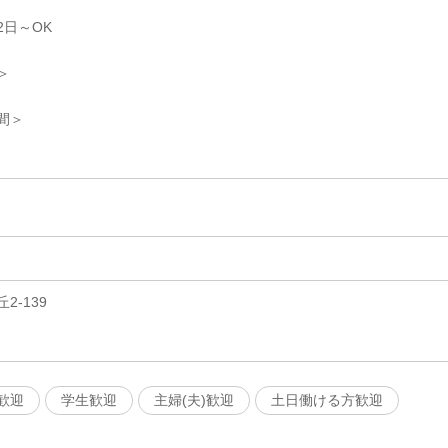
2日～OK
＞
間＞
-139
歓迎
学生歓迎
主婦(夫)歓迎
土日働ける方歓迎