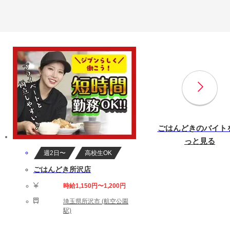
ごはんどきのバイト
っと見る
週2日〜
高校生OK
ごはんどき所沢店
時給1,150円〜1,200円
埼玉県所沢市 (航空公園
駅)