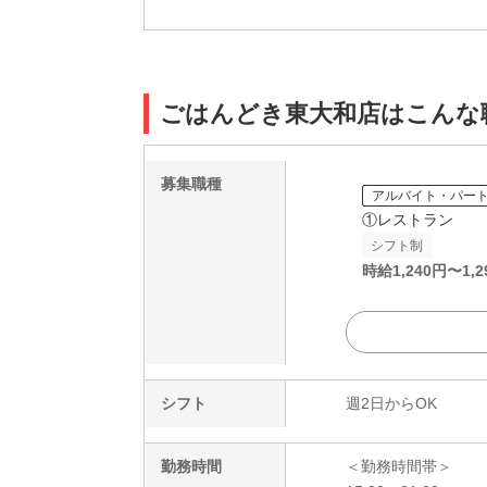
ごはんどき東大和店はこんな
募集職種
アルバイト・パー
①レストラン
シフト制
時給
1,240
円〜
1,2
シフト
週2日からOK
勤務時間
＜勤務時間帯＞