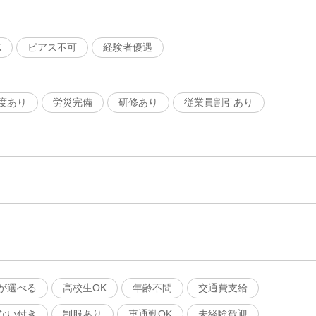
K
ピアス不可
経験者優遇
度あり
労災完備
研修あり
従業員割引あり
が選べる
高校生OK
年齢不問
交通費支給
ない付き
制服あり
車通勤OK
未経験歓迎