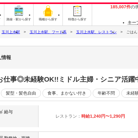
185,007件
の
す
路線・駅から探す
職種から探す
特徴から探す
キー
玉川上水駅
玉川上水駅、フード系
玉川上水駅、レストラン
ごはん
人情報
仕事◎未経験OK!!ミドル主婦・シニア活躍
髪型・髪色自由
食事、まかない付き
年齢不問
未経
給与
レストラン：
時給1,240円〜1,290円