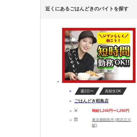
近くにあるごはんどきのバイトを探す
週2日〜
高校生OK
ごはんどき昭島店
時給1,240円〜1,290円
東京都昭島市 (西武立川
駅)