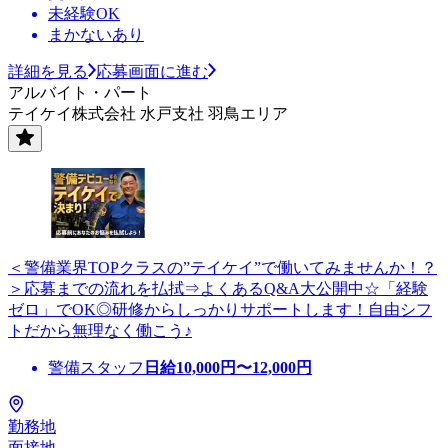
未経験OK
まかないあり
詳細を見る
応募画面に進む
アルバイト・パート
テイケイ株式会社 水戸支社 羽鳥エリア
＜警備業界TOPクラスの”テイケイ”で働いてみませんか！？
＞応募までの流れを払拭⇒よくあるQ&A大公開中☆「経験
ゼロ」でOK◎研修からしっかりサポートします！自由シフ
トだから無理なく働こう♪
警備スタッフ
日給
10,000
円〜
12,000
円
勤務地
面接地