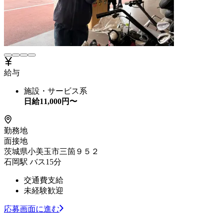
給与
施設・サービス系
日給
11,000
円〜
勤務地
面接地
茨城県小美玉市三箇９５２
石岡駅 バス15分
交通費支給
未経験歓迎
応募画面に進む