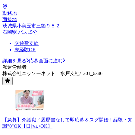
勤務地
面接地
茨城県小美玉市三箇９５２
石岡駅 バス15分
交通費支給
未経験OK
詳細を見る
応募画面に進む
派遣労働者
株式会社ニッソーネット 水戸支社/1201_6346
【急募】介護職／履歴書なしで即応募＆スグ開始！経験・知
識"0"OK【日払いOK】