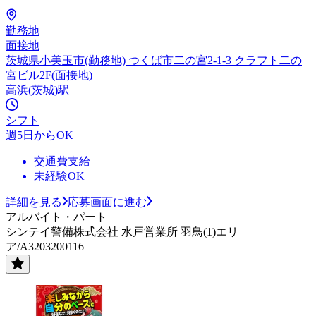
勤務地
面接地
茨城県小美玉市(勤務地) つくば市二の宮2-1-3 クラフト二の
宮ビル2F(面接地)
高浜(茨城)駅
シフト
週5日からOK
交通費支給
未経験OK
詳細を見る
応募画面に進む
アルバイト・パート
シンテイ警備株式会社 水戸営業所 羽鳥(1)エリ
ア/A3203200116