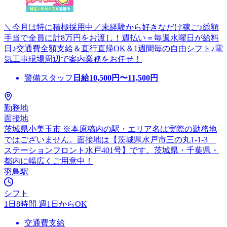
＼今月は特に積極採用中／未経験から好きなだけ稼ご♪総額
手当で全員に計8万円をお渡し！週払い＝毎週水曜日が給料
日♪交通費全額支給＆直行直帰OK＆1週間毎の自由シフト♪電
気工事現場周辺で案内業務をお任せ！
警備スタッフ
日給
10,500
円〜
11,500
円
勤務地
面接地
茨城県小美玉市 ※本原稿内の駅・エリア名は実際の勤務地
ではございません。面接地は【茨城県水戸市三の丸1-1-3
ステーションフロント水戸401号】です。茨城県・千葉県・
都内に幅広くご用意中！
羽鳥駅
シフト
1日8時間 週1日からOK
交通費支給