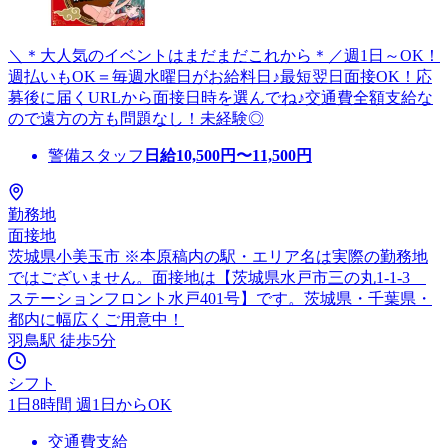
＼＊大人気のイベントはまだまだこれから＊／週1日～OK！
週払いもOK＝毎週水曜日がお給料日♪最短翌日面接OK！応
募後に届くURLから面接日時を選んでね♪交通費全額支給な
ので遠方の方も問題なし！未経験◎
警備スタッフ
日給
10,500
円〜
11,500
円
勤務地
面接地
茨城県小美玉市 ※本原稿内の駅・エリア名は実際の勤務地
ではございません。面接地は【茨城県水戸市三の丸1-1-3
ステーションフロント水戸401号】です。茨城県・千葉県・
都内に幅広くご用意中！
羽鳥駅 徒歩5分
シフト
1日8時間 週1日からOK
交通費支給