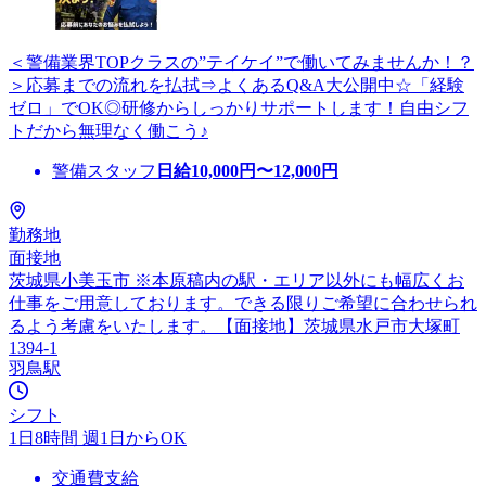
＜警備業界TOPクラスの”テイケイ”で働いてみませんか！？
＞応募までの流れを払拭⇒よくあるQ&A大公開中☆「経験
ゼロ」でOK◎研修からしっかりサポートします！自由シフ
トだから無理なく働こう♪
警備スタッフ
日給
10,000
円〜
12,000
円
勤務地
面接地
茨城県小美玉市 ※本原稿内の駅・エリア以外にも幅広くお
仕事をご用意しております。できる限りご希望に合わせられ
るよう考慮をいたします。【面接地】茨城県水戸市大塚町
1394-1
羽鳥駅
シフト
1日8時間 週1日からOK
交通費支給