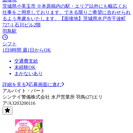
茨城県小美玉市 ※本原稿内の駅・エリア以外にも幅広くお
仕事をご用意しております。できる限りご希望に合わせられ
るよう考慮をいたします。【面接地】茨城県水戸市千波町
727-1 石川ビル2階
羽鳥駅
シフト
1日8時間 週1日からOK
交通費支給
未経験OK
まかないあり
詳細を見る
応募画面に進む
アルバイト・パート
シンテイ警備株式会社 水戸営業所 羽鳥(27)エリ
ア/A3203200116