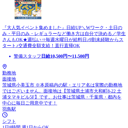
『大人気イベント集めました』日給UP＼Wワーク・土日の
み・平日のみ・レギュラーなど働き方は自分で決める／学生
さんもOK★週払い⇒毎週水曜日が給料日♪9割未経験からス
タート♪交通費全額支給！直行直帰OK
警備スタッフ
日給
10,500
円〜
11,500
円
勤務地
面接地
茨城県小美玉市 ※本原稿内の駅・エリア名は実際の勤務地
ではございません。面接地は【茨城県土浦市大和町8-22 土
浦タマキビル5F】です。お仕事は茨城県・千葉県・都内を
中心に毎日ご用意中です！
羽鳥駅
シフト
1日8時間 週1日からOK