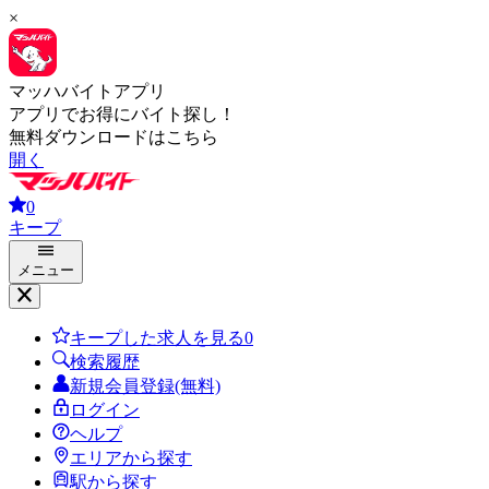
×
マッハバイトアプリ
アプリでお得にバイト探し！
無料ダウンロードはこちら
開く
0
キープ
メニュー
キープした求人を見る
0
検索履歴
新規会員登録(無料)
ログイン
ヘルプ
エリアから探す
駅から探す