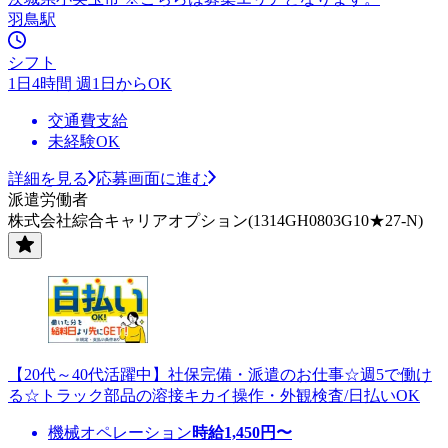
羽鳥駅
シフト
1日4時間 週1日からOK
交通費支給
未経験OK
詳細を見る
応募画面に進む
派遣労働者
株式会社綜合キャリアオプション(1314GH0803G10★27-N)
【20代～40代活躍中】社保完備・派遣のお仕事☆週5で働け
る☆トラック部品の溶接キカイ操作・外観検査/日払いOK
機械オペレーション
時給
1,450
円〜