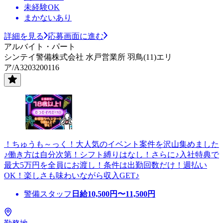
未経験OK
まかないあり
詳細を見る
応募画面に進む
アルバイト・パート
シンテイ警備株式会社 水戸営業所 羽鳥(11)エリ
ア/A3203200116
！ちゅうも～っく！大人気のイベント案件を沢山集めました
♪働き方は自分次第！シフト縛りはなし！さらに♪入社特典で
最大5万円を全員にお渡し！条件は出勤回数だけ！週払い
OK！楽しさも味わいながら収入GET♪
警備スタッフ
日給
10,500
円〜
11,500
円