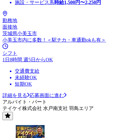
施設・サービス系
時給
1,500
円〜
2,250
円
勤務地
面接地
茨城県小美玉市
小美玉市内に多数！＜駅チカ・車通勤okも有＞
シフト
1日8時間 週5日からOK
交通費支給
未経験OK
短期OK
詳細を見る
応募画面に進む
アルバイト・パート
テイケイ株式会社 水戸南支社 羽鳥エリア