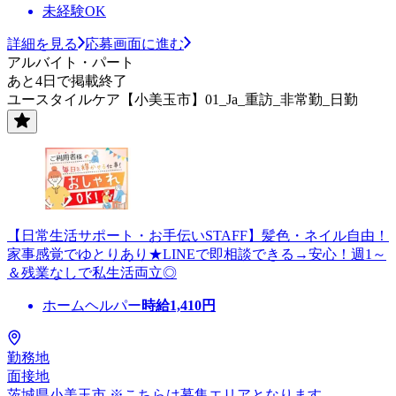
未経験OK
詳細を見る
応募画面に進む
アルバイト・パート
あと4日で掲載終了
ユースタイルケア【小美玉市】01_Ja_重訪_非常勤_日勤
【日常生活サポート・お手伝いSTAFF】髪色・ネイル自由！
家事感覚でゆとりあり★LINEで即相談できる→安心！週1～
＆残業なしで私生活両立◎
ホームヘルパー
時給
1,410
円
勤務地
面接地
茨城県小美玉市 ※こちらは募集エリアとなります。