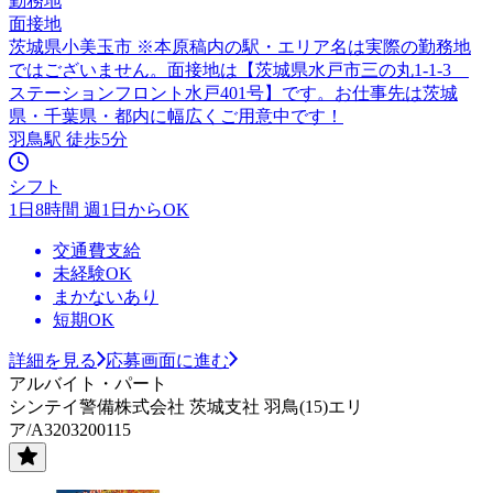
勤務地
面接地
茨城県小美玉市 ※本原稿内の駅・エリア名は実際の勤務地
ではございません。面接地は【茨城県水戸市三の丸1-1-3
ステーションフロント水戸401号】です。お仕事先は茨城
県・千葉県・都内に幅広くご用意中です！
羽鳥駅 徒歩5分
シフト
1日8時間 週1日からOK
交通費支給
未経験OK
まかないあり
短期OK
詳細を見る
応募画面に進む
アルバイト・パート
シンテイ警備株式会社 茨城支社 羽鳥(15)エリ
ア/A3203200115