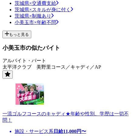
茨城県×交通費支給
茨城県×スキルが身に付く
茨城県×制服あり
小美玉市×年齢不問
もっと見る
小美玉市の似たバイト
アルバイト・パート
太平洋クラブ 美野里コース／キャディ／AP
一流ゴルフコースのキャディ★年齢や性別、学歴は一切不
問！
施設・サービス系
日給
11,000
円〜