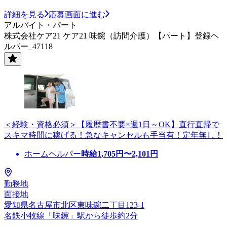
詳細を見る
応募画面に進む
アルバイト・パート
株式会社ケア21 ケア21 味鋺（訪問介護）【パート】登録ヘ
ルパー_47118
＜経験・資格必須＞【履歴書不要×週1日～OK】直行直帰で
スキマ時間に稼げる！急なキャンセルも手当有！定年無し！
ホームヘルパー
時給
1,705
円〜
2,101
円
勤務地
面接地
愛知県名古屋市北区東味鋺二丁目123-1
名鉄小牧線「味鋺」駅から徒歩約2分