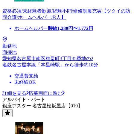
資格必須/未経験者歓迎/経験不問/研修制度充実【ツクイの訪
問介護/ホームヘルパー求人】
ホームヘルパー
時給
1,280
円〜
1,772
円
勤務地
面接地
愛知県名古屋市南区粕畠町3丁目35番地の2
名鉄名古屋本線「本星崎駅」から徒歩約10分
交通費支給
未経験OK
詳細を見る
応募画面に進む
アルバイト・パート
銀座アスター 名古屋松坂屋店【010】