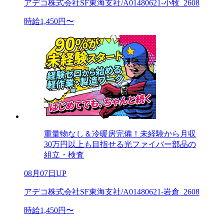
アデコ株式会社SF東海支社/A01480621-小牧_2608
時給1,450円〜
重量物なし＆冷暖房完備！未経験から月収
30万円以上も目指せる光ファイバー部品の
組立・検査
08月07日UP
アデコ株式会社SF東海支社/A01480621-岩倉_2608
時給1,450円〜