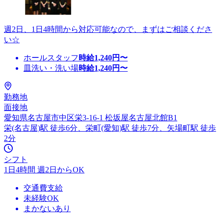
週2日、1日4時間から対応可能なので、まずはご相談くださ
い☆
ホールスタッフ
時給
1,240
円〜
皿洗い・洗い場
時給
1,240
円〜
勤務地
面接地
愛知県名古屋市中区栄3-16-1 松坂屋名古屋北館B1
栄(名古屋)駅 徒歩6分、栄町(愛知)駅 徒歩7分、矢場町駅 徒歩
2分
シフト
1日4時間 週2日からOK
交通費支給
未経験OK
まかないあり