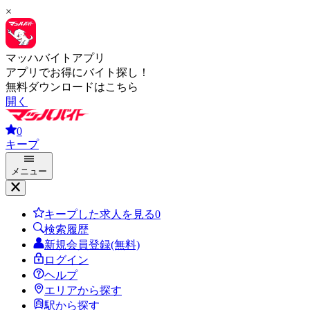
×
マッハバイトアプリ
アプリでお得にバイト探し！
無料ダウンロードはこちら
開く
0
キープ
メニュー
キープした求人を見る
0
検索履歴
新規会員登録(無料)
ログイン
ヘルプ
エリアから探す
駅から探す