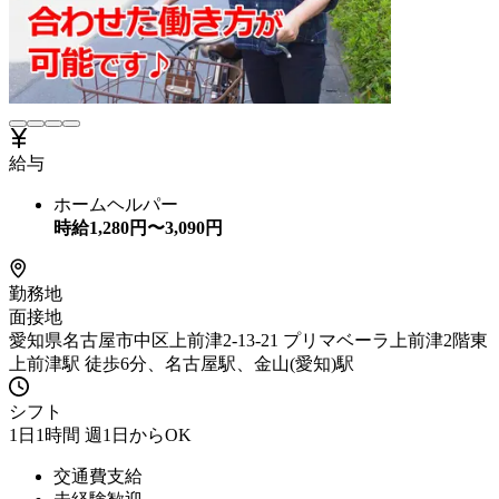
給与
ホームヘルパー
時給
1,280
円〜
3,090
円
勤務地
面接地
愛知県名古屋市中区上前津2-13-21 プリマベーラ上前津2階東
上前津駅 徒歩6分、名古屋駅、金山(愛知)駅
シフト
1日1時間 週1日からOK
交通費支給