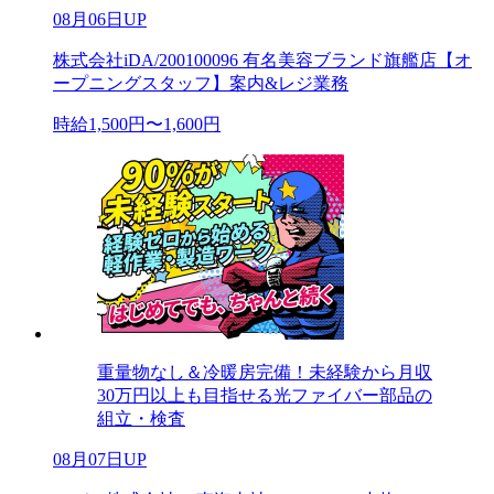
08月06日UP
株式会社iDA/200100096 有名美容ブランド旗艦店【オ
ープニングスタッフ】案内&レジ業務
時給1,500円〜1,600円
重量物なし＆冷暖房完備！未経験から月収
30万円以上も目指せる光ファイバー部品の
組立・検査
08月07日UP