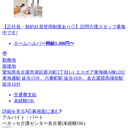
【正社員・契約社員登用制度あり◎】訪問介護スタッフ募集
中です!
ホームヘルパー
時給
1,300
円〜
勤務地
面接地
愛知県名古屋市港区新川町2丁目1-1 エスポア東海橋A棟1202
東海通駅 徒歩15分、六番町駅 徒歩16分、名古屋競馬場前駅
徒歩16分
交通費支給
未経験OK
詳細を見る
応募画面に進む
アルバイト・パート
ベネッセ介護センター名古屋(未経験OK)