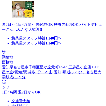
週2日～ 1日4時間～ 未経験OK 扶養内勤務OK バイトデビュ
ーさん…みんな大歓迎!!
惣菜屋スタッフ
時給
1,140
円〜
惣菜屋スタッフ
時給
1,140
円〜
勤務地
面接地
愛知県名古屋市千種区星が丘元町14-14 三越星ヶ丘店 B1F
星ケ丘(愛知)駅 徒歩6分、本山(愛知)駅 徒歩20分、名古屋大
学駅 徒歩21分
シフト
1日4時間 週2日からOK
交通費支給
未経験OK