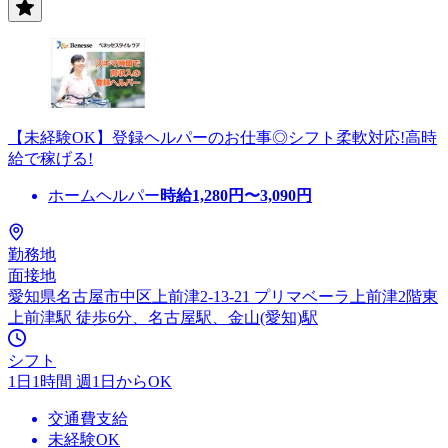
【未経験OK】登録ヘルパーのお仕事◎シフト柔軟対応!高時
給で稼げる!
ホームヘルパー
時給
1,280
円〜
3,090
円
勤務地
面接地
愛知県名古屋市中区上前津2-13-21 プリマベーラ上前津2階東
上前津駅 徒歩6分、名古屋駅、金山(愛知)駅
シフト
1日1時間 週1日からOK
交通費支給
未経験OK