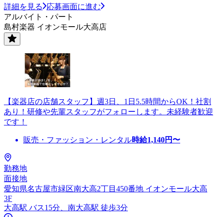
詳細を見る
応募画面に進む
アルバイト・パート
島村楽器 イオンモール大高店
【楽器店の店舗スタッフ】週3日、1日5.5時間からOK！社割
あり！研修や先輩スタッフがフォローします。未経験者歓迎
です！
販売・ファッション・レンタル
時給
1,140
円〜
勤務地
面接地
愛知県名古屋市緑区南大高2丁目450番地 イオンモール大高
3F
大高駅 バス15分、南大高駅 徒歩3分