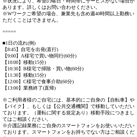
※状況により、希望の曜日・時間帯にサービスがない場合が
あります。詳しくはお問い合わせください。
※Wワークご希望の場合、兼業先も含め週40時間以上勤務い
ただくことはできません。
=====
■1日の流れ(例)
【8:45】自宅を出発(直行)
【9:00】A様宅で買い物同行(60分)
【10:00】移動(15分)
【10:30】B様宅で掃除・買い物(60分)
【11:30】移動(15分)
【12:00】C様宅で食事介助(60分)
【13:00】業務終了(直帰)
※ご利用者様のご自宅には、基本的にご自身の【自転車】や
【バイク】、もしくは【公共交通機関】で移動していただい
ております。（運転に関する規定あり）移動手段につきまし
てはご相談ください。
※介護記録業務にご自身のスマートフォンをお使いいただい
ております。スマートフォンをお持ちでない方はご相談くだ