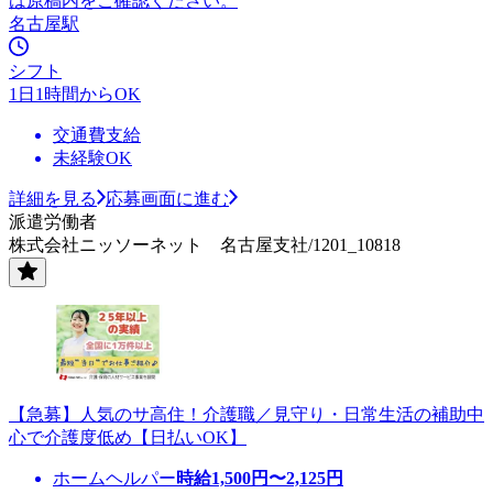
は原稿内をご確認ください。
名古屋駅
シフト
1日1時間からOK
交通費支給
未経験OK
詳細を見る
応募画面に進む
派遣労働者
株式会社ニッソーネット 名古屋支社/1201_10818
【急募】人気のサ高住！介護職／見守り・日常生活の補助中
心で介護度低め【日払いOK】
ホームヘルパー
時給
1,500
円〜
2,125
円