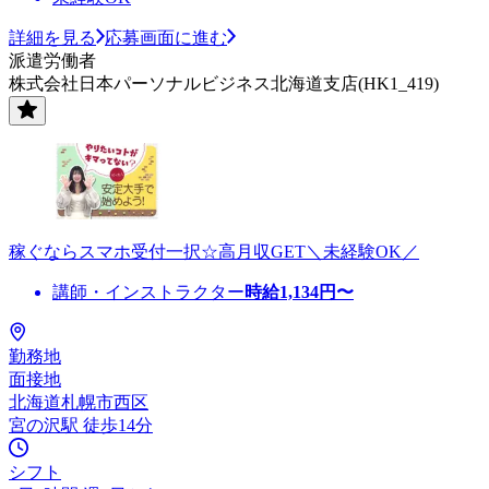
詳細を見る
応募画面に進む
派遣労働者
株式会社日本パーソナルビジネス北海道支店(HK1_419)
稼ぐならスマホ受付一択☆高月収GET＼未経験OK／
講師・インストラクター
時給
1,134
円〜
勤務地
面接地
北海道札幌市西区
宮の沢駅 徒歩14分
シフト