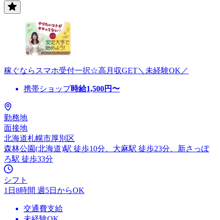
稼ぐならスマホ受付一択☆高月収GET＼未経験OK／
携帯ショップ
時給
1,500
円〜
勤務地
面接地
北海道札幌市厚別区
森林公園(北海道)駅 徒歩10分、大麻駅 徒歩23分、新さっぽ
ろ駅 徒歩33分
シフト
1日8時間 週5日からOK
交通費支給
未経験OK