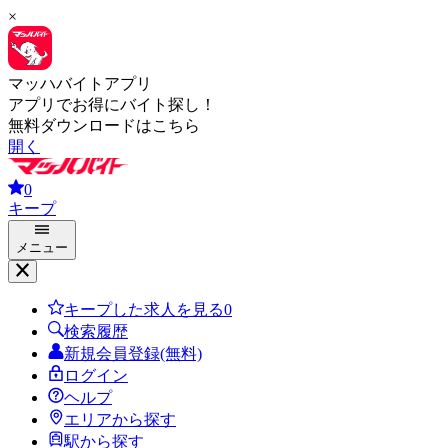
×
マッハバイトアプリ
アプリでお得にバイト探し！
無料ダウンロードはこちら
開く
0
キープ
メニュー
キープした求人を見る
0
検索履歴
新規会員登録(無料)
ログイン
ヘルプ
エリアから探す
駅から探す