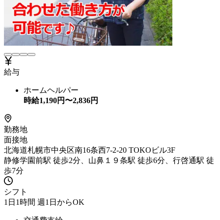
給与
ホームヘルパー
時給
1,190
円〜
2,836
円
勤務地
面接地
北海道札幌市中央区南16条西7-2-20 TOKOビル3F
静修学園前駅 徒歩2分、山鼻１９条駅 徒歩6分、行啓通駅 徒
歩7分
シフト
1日1時間 週1日からOK