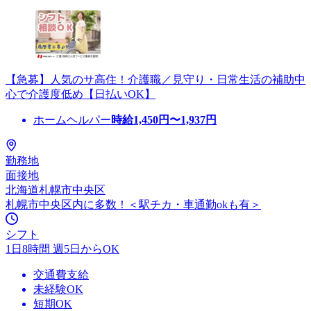
【急募】人気のサ高住！介護職／見守り・日常生活の補助中
心で介護度低め【日払いOK】
ホームヘルパー
時給
1,450
円〜
1,937
円
勤務地
面接地
北海道札幌市中央区
札幌市中央区内に多数！＜駅チカ・車通勤okも有＞
シフト
1日8時間 週5日からOK
交通費支給
未経験OK
短期OK