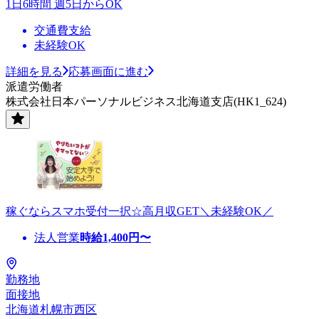
1日6時間 週5日からOK
交通費支給
未経験OK
詳細を見る
応募画面に進む
派遣労働者
株式会社日本パーソナルビジネス北海道支店(HK1_624)
稼ぐならスマホ受付一択☆高月収GET＼未経験OK／
法人営業
時給
1,400
円〜
勤務地
面接地
北海道札幌市西区