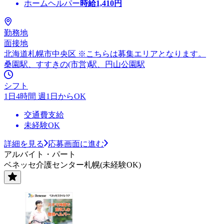
ホームヘルパー
時給
1,410
円
勤務地
面接地
北海道札幌市中央区 ※こちらは募集エリアとなります。
桑園駅、すすきの(市営)駅、円山公園駅
シフト
1日4時間 週1日からOK
交通費支給
未経験OK
詳細を見る
応募画面に進む
アルバイト・パート
ベネッセ介護センター札幌(未経験OK)