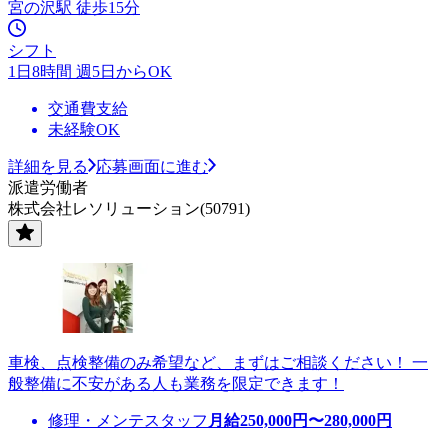
宮の沢駅 徒歩15分
シフト
1日8時間 週5日からOK
交通費支給
未経験OK
詳細を見る
応募画面に進む
派遣労働者
株式会社レソリューション(50791)
車検、点検整備のみ希望など、まずはご相談ください！ 一
般整備に不安がある人も業務を限定できます！
修理・メンテスタッフ
月給
250,000
円〜
280,000
円