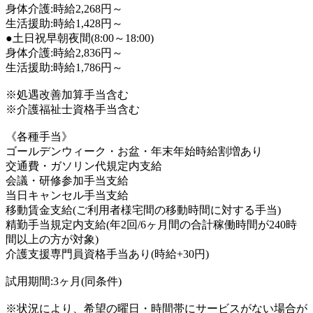
身体介護:時給2,268円～
生活援助:時給1,428円～
●土日祝早朝夜間(8:00～18:00)
身体介護:時給2,836円～
生活援助:時給1,786円～
※処遇改善加算手当含む
※介護福祉士資格手当含む
《各種手当》
ゴールデンウィーク・お盆・年末年始時給割増あり
交通費・ガソリン代規定内支給
会議・研修参加手当支給
当日キャンセル手当支給
移動賃金支給(ご利用者様宅間の移動時間に対する手当)
精勤手当規定内支給(年2回/6ヶ月間の合計稼働時間が240時
間以上の方が対象)
介護支援専門員資格手当あり(時給+30円)
試用期間:3ヶ月(同条件)
※状況により、希望の曜日・時間帯にサービスがない場合が