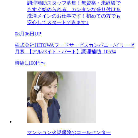
調理補助スタッフ募集！無資格・未経験で
もすぐ始められる、カンタンな盛り付け＆
洗浄メインのお仕事です！初めての方でも
安心してスタートできます♪
08月06日UP
株式会社HITOWAフードサービスカンパニー/イリーゼ
月寒_【アルバイト・パート】調理補助_10534
時給1,100円〜
マンション火災保険のコールセンター