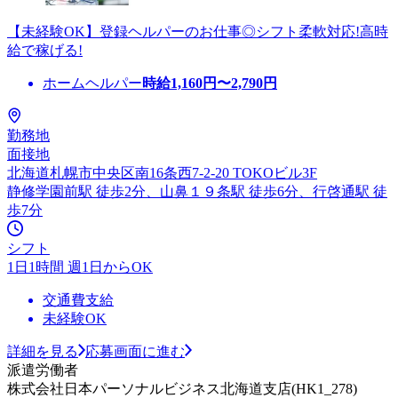
【未経験OK】登録ヘルパーのお仕事◎シフト柔軟対応!高時
給で稼げる!
ホームヘルパー
時給
1,160
円〜
2,790
円
勤務地
面接地
北海道札幌市中央区南16条西7-2-20 TOKOビル3F
静修学園前駅 徒歩2分、山鼻１９条駅 徒歩6分、行啓通駅 徒
歩7分
シフト
1日1時間 週1日からOK
交通費支給
未経験OK
詳細を見る
応募画面に進む
派遣労働者
株式会社日本パーソナルビジネス北海道支店(HK1_278)