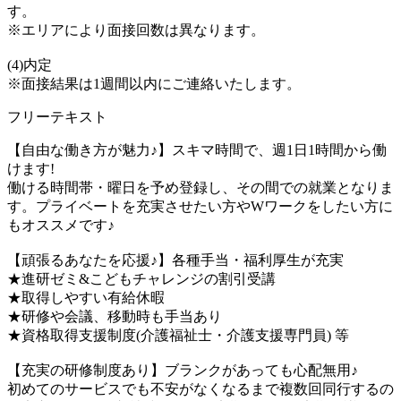
す。
※エリアにより面接回数は異なります。
(4)内定
※面接結果は1週間以内にご連絡いたします。
フリーテキスト
【自由な働き方が魅力♪】スキマ時間で、週1日1時間から働
けます!
働ける時間帯・曜日を予め登録し、その間での就業となりま
す。プライベートを充実させたい方やWワークをしたい方に
もオススメです♪
【頑張るあなたを応援♪】各種手当・福利厚生が充実
★進研ゼミ&こどもチャレンジの割引受講
★取得しやすい有給休暇
★研修や会議、移動時も手当あり
★資格取得支援制度(介護福祉士・介護支援専門員) 等
【充実の研修制度あり】ブランクがあっても心配無用♪
初めてのサービスでも不安がなくなるまで複数回同行するの