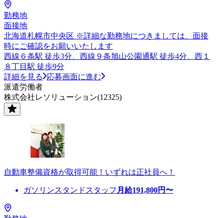
勤務地
面接地
北海道札幌市中央区 ※詳細な勤務地につきましては、面接
時にご確認をお願いいたします
西線６条駅 徒歩3分、西線９条旭山公園通駅 徒歩4分、西１
８丁目駅 徒歩9分
詳細を見る
応募画面に進む
派遣労働者
株式会社レソリューション(12325)
自動車整備資格が取得可能！いずれは正社員へ！
ガソリンスタンドスタッフ
月給
191,800
円〜