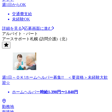
週1日からOK
交通費支給
未経験OK
詳細を見る
応募画面に進む
アルバイト・パート
アースサポート札幌 (訪問介護)（北）
週1日～ＯＫ!ホームヘルパー募集!! ＜要資格＞未経験大歓
迎☆
ホームヘルパー
時給
1,390
円〜
1,840
円
勤務地
面接地