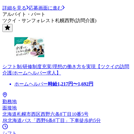
詳細を見る
応募画面に進む
アルバイト・パート
ツクイ・サンフォレスト札幌西野(訪問介護)
シフト制/研修制度充実/理想の働き方を実現【ツクイの訪問
介護/ホームヘルパー求人】
ホームヘルパー
時給
1,217
円〜
1,692
円
勤務地
面接地
北海道札幌市西区西野六条8丁目10番5号
JR北海道バス「西野6条8丁目」下車徒歩約5分
シフト