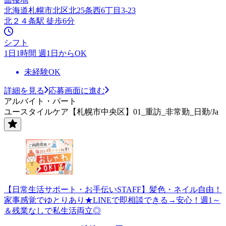
北海道札幌市北区北25条西6丁目3-23
北２４条駅 徒歩6分
シフト
1日1時間 週1日からOK
未経験OK
詳細を見る
応募画面に進む
アルバイト・パート
ユースタイルケア【札幌市中央区】01_重訪_非常勤_日勤/Ja
【日常生活サポート・お手伝いSTAFF】髪色・ネイル自由！
家事感覚でゆとりあり★LINEで即相談できる→安心！週1～
＆残業なしで私生活両立◎