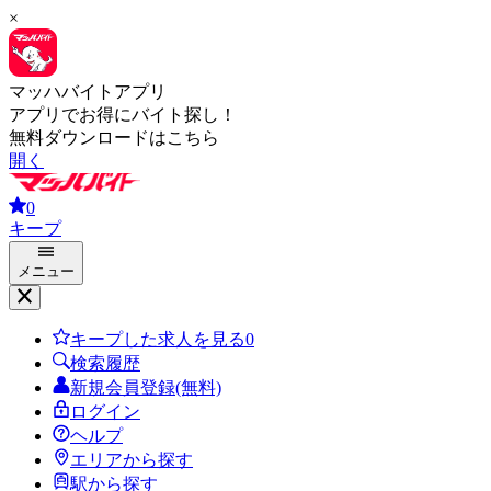
×
マッハバイトアプリ
アプリでお得にバイト探し！
無料ダウンロードはこちら
開く
0
キープ
メニュー
キープした求人を見る
0
検索履歴
新規会員登録(無料)
ログイン
ヘルプ
エリアから探す
駅から探す