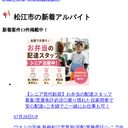
松江市の新着アルバイト
新着案件13件掲載中！
【シニア世代歓迎】お弁当の配達スタッフ
募集!普通免許必須◎乗り慣れた自家用車で
安心配達♪ご夫婦でご一緒にお仕事も可！
07月28日UP
ワタミの宅食 島根松江営業所(宅配/業務委託/シニア向