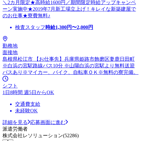
＼2カ月限定★高時給1600円／期間限定時給アップキャンペ
ーン実施中★2019年7月新工場立上げ！キレイな新築建屋で
のお仕事★寮費無料♪
検査スタッフ
時給
1,300
円〜
2,000
円
勤務地
面接地
島根県松江市 【お仕事先】兵庫県姫路市飾磨区妻鹿日田町
※白浜の宮駅路線バス10分 ※山陽白浜の宮駅より無料送迎
バスあり※マイカー、バイク、自転車ＯＫ※無料の寮完備。
シフト
1日8時間 週5日からOK
交通費支給
未経験OK
詳細を見る
応募画面に進む
派遣労働者
株式会社レソリューション(52286)