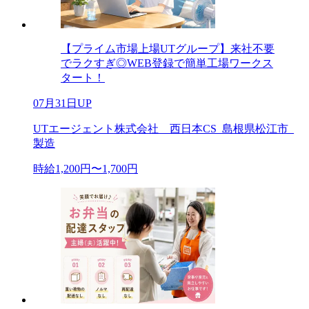
【プライム市場上場UTグループ】来社不要
でラクすぎ◎WEB登録で簡単工場ワークス
タート！
07月31日UP
UTエージェント株式会社 西日本CS_島根県松江市_
製造
時給1,200円〜1,700円