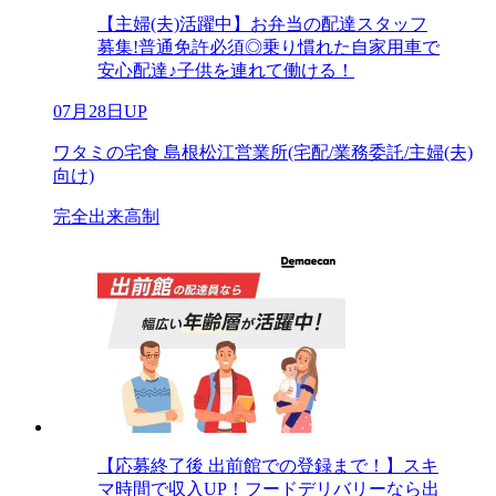
【主婦(夫)活躍中】お弁当の配達スタッフ
募集!普通免許必須◎乗り慣れた自家用車で
安心配達♪子供を連れて働ける！
07月28日UP
ワタミの宅食 島根松江営業所(宅配/業務委託/主婦(夫)
向け)
完全出来高制
【応募終了後 出前館での登録まで！】スキ
マ時間で収入UP！フードデリバリーなら出