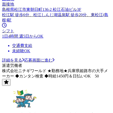
面接地
島根県松江市東朝日町136-2 松江石油ビル3F
松江駅 徒歩6分、松江しんじ湖温泉駅 徒歩20分、東松江(島
根)駅
シフト
1日4時間 週5日からOK
交通費支給
未経験OK
詳細を見る
応募画面に進む
派遣労働者
株式会社ニチギワールド ★勤務地★兵庫県姫路市の大手メ
ーカー ◆カンタン検査 ◆時給1450円＆日払いOK 50