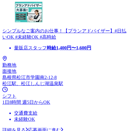
シンプルなご案内のお仕事！【プランアドバイザー】#日払
いOK #未経験OK #高時給
量販店スタッフ
時給
1,400
円〜
1,600
円
勤務地
面接地
島根県松江市学園南2-12-8
松江駅、松江しんじ湖温泉駅
シフト
1日8時間 週5日からOK
交通費支給
未経験OK
詳細を見る
応募画面に進む