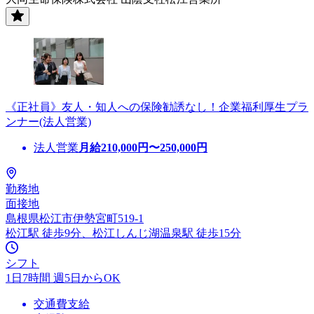
《正社員》友人・知人への保険勧誘なし！企業福利厚生プラ
ンナー(法人営業)
法人営業
月給
210,000
円〜
250,000
円
勤務地
面接地
島根県松江市伊勢宮町519-1
松江駅 徒歩9分、松江しんじ湖温泉駅 徒歩15分
シフト
1日7時間 週5日からOK
交通費支給