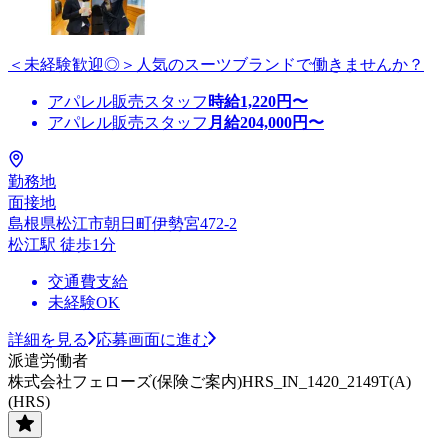
＜未経験歓迎◎＞人気のスーツブランドで働きませんか？
アパレル販売スタッフ
時給
1,220
円〜
アパレル販売スタッフ
月給
204,000
円〜
勤務地
面接地
島根県松江市朝日町伊勢宮472-2
松江駅 徒歩1分
交通費支給
未経験OK
詳細を見る
応募画面に進む
派遣労働者
株式会社フェローズ(保険ご案内)HRS_IN_1420_2149T(A)
(HRS)