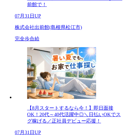
前館で！
07月31日UP
株式会社出前館(島根県松江市)
完全歩合給
【8月スタートするなら今！】即日面接
OK！20代～40代活躍中◎＼日払いOKでス
グ稼げる／正社員デビュー応援！
07月31日UP