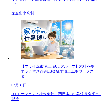
け)
完全出来高制
【プライム市場上場UTグループ】来社不要
でラクすぎ◎WEB登録で簡単工場ワークス
タート！
07月31日UP
UTエージェント株式会社 西日本CS_島根県松江市_
製造