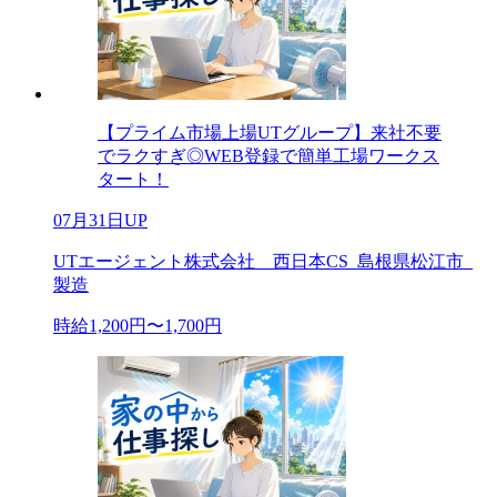
【プライム市場上場UTグループ】来社不要
でラクすぎ◎WEB登録で簡単工場ワークス
タート！
07月31日UP
UTエージェント株式会社 西日本CS_島根県松江市_
製造
時給1,200円〜1,700円