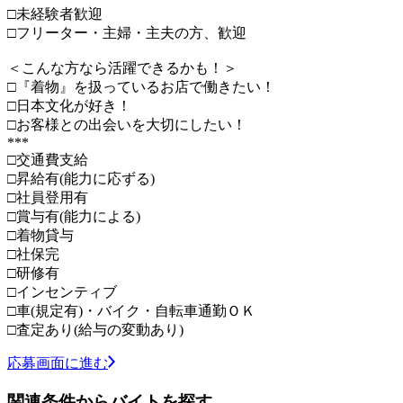
□未経験者歓迎
□フリーター・主婦・主夫の方、歓迎
＜こんな方なら活躍できるかも！＞
□『着物』を扱っているお店で働きたい！
□日本文化が好き！
□お客様との出会いを大切にしたい！
***
□交通費支給
□昇給有(能力に応ずる)
□社員登用有
□賞与有(能力による)
□着物貸与
□社保完
□研修有
□インセンティブ
□車(規定有)・バイク・自転車通勤ＯＫ
□査定あり(給与の変動あり)
応募画面に進む
関連条件からバイトを探す