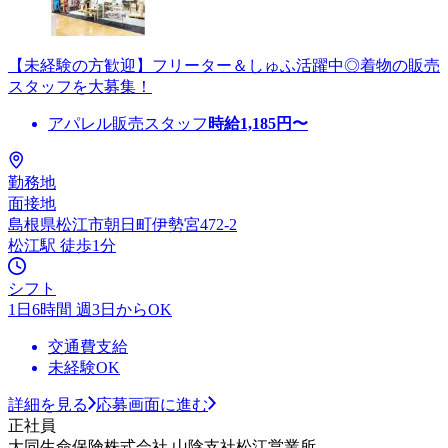
【未経験の方歓迎】フリーター＆しゅふ活躍中◎着物の販売
スタッフを大募集！
アパレル販売スタッフ
時給
1,185
円〜
勤務地
面接地
島根県松江市朝日町伊勢宮472-2
松江駅 徒歩1分
シフト
1日6時間 週3日からOK
交通費支給
未経験OK
詳細を見る
応募画面に進む
正社員
大同生命保険株式会社 山陰支社松江営業所