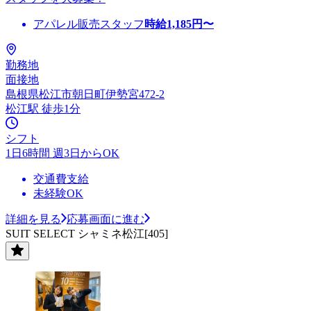
アパレル販売スタッフ
時給
1,185
円〜
勤務地
面接地
島根県松江市朝日町伊勢宮472-2
松江駅 徒歩1分
シフト
1日6時間 週3日からOK
交通費支給
未経験OK
詳細を見る
応募画面に進む
SUIT SELECT シャミネ松江[405]