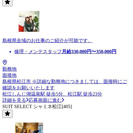
島根県全域のお仕事のご紹介が可能です。
修理・メンテスタッフ
月給
330,000
円〜
350,000
円
勤務地
面接地
島根県松江市 ※詳細な勤務地につきましては、面接時にご
確認をお願いいたします
松江しんじ湖温泉駅 徒歩5分、松江駅 徒歩23分
詳細を見る
応募画面に進む
SUIT SELECT シャミネ松江[405]